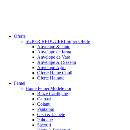
Oferte
SUPER REDUCERI
Super Oferte
Anvelope & Jante
Anvelope de Iarna
Anvelope de Vara
Anvelope All Season
Anvelope Agro
Oferte Haine Copii
Oferte Hainute
Femei
Haine Femei
Modele noi
Bluze Cardigane
Camasi
Colanti
Pantaloni
Geci & Jachete
Paltoane
Sacouri