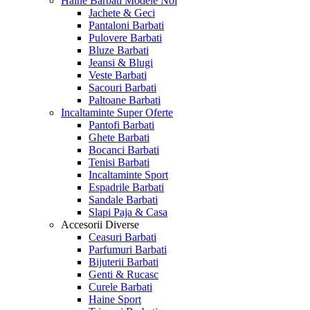
Haine Barbati
Modele Noi
Jachete & Geci
Pantaloni Barbati
Pulovere Barbati
Bluze Barbati
Jeansi & Blugi
Veste Barbati
Sacouri Barbati
Paltoane Barbati
Incaltaminte
Super Oferte
Pantofi Barbati
Ghete Barbati
Bocanci Barbati
Tenisi Barbati
Incaltaminte Sport
Espadrile Barbati
Sandale Barbati
Slapi Paja & Casa
Accesorii
Diverse
Ceasuri Barbati
Parfumuri Barbati
Bijuterii Barbati
Genti & Rucasc
Curele Barbati
Haine Sport