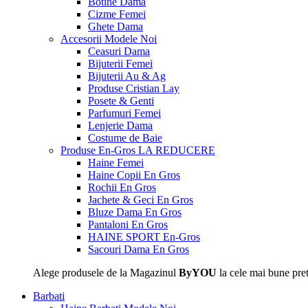
Botine Dama
Cizme Femei
Ghete Dama
Accesorii
Modele Noi
Ceasuri Dama
Bijuterii Femei
Bijuterii Au & Ag
Produse Cristian Lay
Posete & Genti
Parfumuri Femei
Lenjerie Dama
Costume de Baie
Produse En-Gros
LA REDUCERE
Haine Femei
Haine Copii En Gros
Rochii En Gros
Jachete & Geci En Gros
Bluze Dama En Gros
Pantaloni En Gros
HAINE SPORT En-Gros
Sacouri Dama En Gros
Alege produsele de la Magazinul
ByYOU
la cele mai bune pret
Barbati