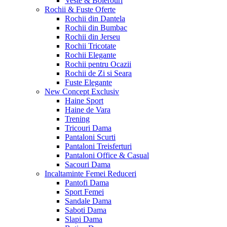
Veste & Bolerouri
Rochii & Fuste
Oferte
Rochii din Dantela
Rochii din Bumbac
Rochii din Jerseu
Rochii Tricotate
Rochii Elegante
Rochii pentru Ocazii
Rochii de Zi si Seara
Fuste Elegante
New Concept
Exclusiv
Haine Sport
Haine de Vara
Trening
Tricouri Dama
Pantaloni Scurti
Pantaloni Treisferturi
Pantaloni Office & Casual
Sacouri Dama
Incaltaminte Femei
Reduceri
Pantofi Dama
Sport Femei
Sandale Dama
Saboti Dama
Slapi Dama