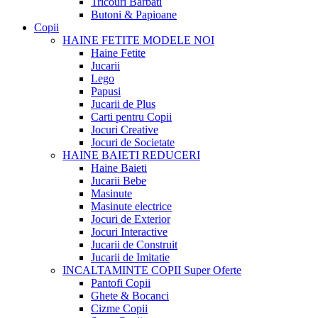
Tricouri Barbati
Butoni & Papioane
Copii
HAINE FETITE
MODELE NOI
Haine Fetite
Jucarii
Lego
Papusi
Jucarii de Plus
Carti pentru Copii
Jocuri Creative
Jocuri de Societate
HAINE BAIETI
REDUCERI
Haine Baieti
Jucarii Bebe
Masinute
Masinute electrice
Jocuri de Exterior
Jocuri Interactive
Jucarii de Construit
Jucarii de Imitatie
INCALTAMINTE COPII
Super Oferte
Pantofi Copii
Ghete & Bocanci
Cizme Copii