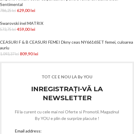
Sentimental
629,00
lei
786,25
lei
Swarovski inel MATRIX
459,00
lei
573,75
lei
CEASURI F & B CEASURI FEMEI Dkny ceas NY6616SET femei, culoarea
auriu
809,90
lei
1.093,37
lei
TOT CE E NOU LA By YOU
INREGISTRAȚI-VĂ LA
NEWSLETTER
Fii la curent cu cele mai noi Oferte si Promotii. Magazinul
By YOU e plin de surprize placute !
Email address: