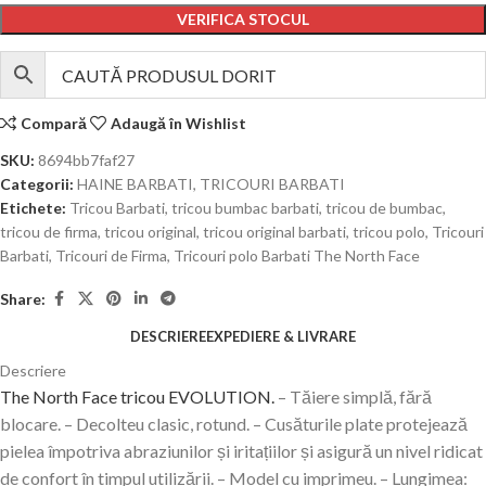
VERIFICA STOCUL
Compară
Adaugă în Wishlist
SKU:
8694bb7faf27
Categorii:
HAINE BARBATI
,
TRICOURI BARBATI
Etichete:
Tricou Barbati
,
tricou bumbac barbati
,
tricou de bumbac
,
tricou de firma
,
tricou original
,
tricou original barbati
,
tricou polo
,
Tricouri
Barbati
,
Tricouri de Firma
,
Tricouri polo Barbati The North Face
Share:
DESCRIERE
EXPEDIERE & LIVRARE
Descriere
The North Face tricou EVOLUTION.
– Tăiere simplă, fără
blocare. – Decolteu clasic, rotund. – Cusăturile plate protejează
pielea împotriva abraziunilor și iritațiilor și asigură un nivel ridicat
de confort în timpul utilizării. – Model cu imprimeu. – Lungimea: