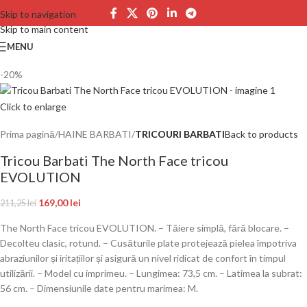
Skip to navigation
Skip to main content
MENU
-20%
Click to enlarge
Prima pagină
HAINE BARBATI
TRICOURI BARBATI
Back to products
Tricou Barbati The North Face tricou
EVOLUTION
169,00
lei
211,25
lei
The North Face tricou EVOLUTION. – Tăiere simplă, fără blocare. –
Decolteu clasic, rotund. – Cusăturile plate protejează pielea împotriva
abraziunilor și iritațiilor și asigură un nivel ridicat de confort în timpul
utilizării. – Model cu imprimeu. – Lungimea: 73,5 cm. – Latimea la subrat:
56 cm. – Dimensiunile date pentru marimea: M.