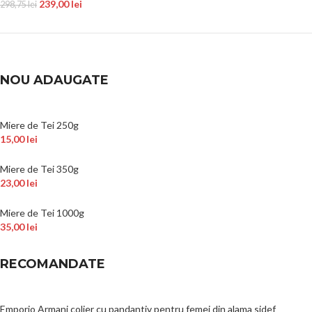
239,00
lei
298,75
lei
NOU ADAUGATE
Miere de Tei 250g
15,00
lei
Miere de Tei 350g
23,00
lei
Miere de Tei 1000g
35,00
lei
RECOMANDATE
Emporio Armani colier cu pandantiv pentru femei din alama sidef