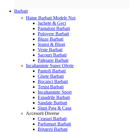
Barbati
Haine Barbati
Modele Noi
Jachete & Geci
Pantaloni Barbati
Pulovere Barbati
Bluze Barbati
Jeansi & Blugi
Veste Barbati
Sacouri Barbati
Paltoane Barbati
Incaltaminte
Super Oferte
Pantofi Barbati
Ghete Barbati
Bocanci Barbati
Tenisi Barbati
Incaltaminte Sport
Espadrile Barbati
Sandale Barbati
Slapi Paja & Casa
Accesorii
Diverse
Ceasuri Barbati
Parfumuri Barbati
Bijuterii Barbati