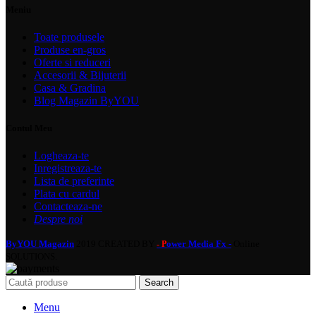
Meniu
Toate produsele
Produse en-gros
Oferte si reduceri
Accesorii & Bijuterii
Casa & Gradina
Blog Magazin ByYOU
Contul Meu
Logheaza-te
Inregistreaza-te
Lista de preferinte
Plata cu cardul
Contacteaza-ne
Despre noi
ByYOU Magazin
2019 CREATED BY
ower Media Fx -
Online
- P
SOLUTIONS.
Search
Menu