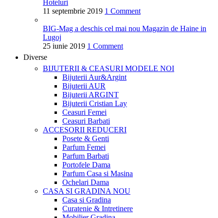
Hoteluri
11 septembrie 2019
1 Comment
BIG-Mag a deschis cel mai nou Magazin de Haine in
Lugoj
25 iunie 2019
1 Comment
Diverse
BIJUTERII & CEASURI
MODELE NOI
Bijuterii Aur&Argint
Bijuterii AUR
Bijuterii ARGINT
Bijuterii Cristian Lay
Ceasuri Femei
Ceasuri Barbati
ACCESORII
REDUCERI
Posete & Genti
Parfum Femei
Parfum Barbati
Portofele Dama
Parfum Casa si Masina
Ochelari Dama
CASA SI GRADINA
NOU
Casa si Gradina
Curatenie & Intretinere
Mobilier Gradina