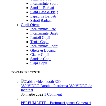
Incaltaminte Sport
Sandale Barbati
Slapi Casa & Plaja
Espadrile Barbati
Saboti Barbati
Copii
Oferte
Incaltaminte Fete
Incaltaminte Baieti
Pantofi Copii
Tenisi Copii
Incaltaminte Sport
Ghete & Bocanci
Cizme Copii
Sandale Copii
Slapi Copii
POSTARI RECENTE
360 VIDEO Booth – Platforma 360 VIDEO de
Inchiriat
30 martie 2022
1 Comment
PERFUMARTE – Parfumuri pentru Camera si