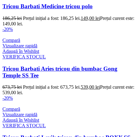
Tricou Barbati Medicine tricou polo
186,25
lei
Prețul inițial a fost: 186,25 lei.
149,00
lei
Prețul curent este:
149,00 lei.
-20%
Compară
Vizualizare rapidă
Adaugă în Wishlist
VERIFICA STOCUL
Tricou Barbati Aries tricou din bumbac Gong
Temple SS Tee
673,75
lei
Prețul inițial a fost: 673,75 lei.
539,00
lei
Prețul curent este:
539,00 lei.
-20%
Compară
Vizualizare rapidă
Adaugă în Wishlist
VERIFICA STOCUL