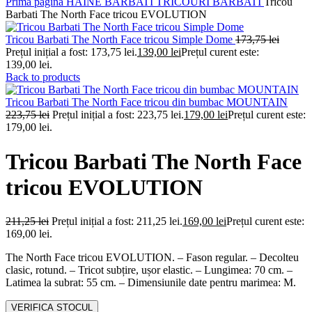
Prima pagină
HAINE BARBATI
TRICOURI BARBATI
Tricou
Barbati The North Face tricou EVOLUTION
Tricou Barbati The North Face tricou Simple Dome
173,75
lei
Prețul inițial a fost: 173,75 lei.
139,00
lei
Prețul curent este:
139,00 lei.
Back to products
Tricou Barbati The North Face tricou din bumbac MOUNTAIN
223,75
lei
Prețul inițial a fost: 223,75 lei.
179,00
lei
Prețul curent este:
179,00 lei.
Tricou Barbati The North Face
tricou EVOLUTION
211,25
lei
Prețul inițial a fost: 211,25 lei.
169,00
lei
Prețul curent este:
169,00 lei.
The North Face tricou EVOLUTION. – Fason regular. – Decolteu
clasic, rotund. – Tricot subțire, ușor elastic. – Lungimea: 70 cm. –
Latimea la subrat: 55 cm. – Dimensiunile date pentru marimea: M.
VERIFICA STOCUL