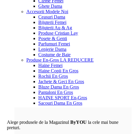
Cizme Femei
Ghete Dama
Accesorii
Modele Noi
Ceasuri Dama
Bijuterii Femei
Bijuterii Au & Ag
Produse Cristian Lay
Posete & Genti
Parfumuri Femei
Lenjerie Dama
Costume de Baie
Produse En-Gros
LA REDUCERE
Haine Femei
Haine Copii En Gros
Rochii En Gros
Jachete & Geci En Gros
Bluze Dama En Gros
Pantaloni En Gros
HAINE SPORT En-Gros
Sacouri Dama En Gros
Alege produsele de la Magazinul
ByYOU
la cele mai bune
preturi.