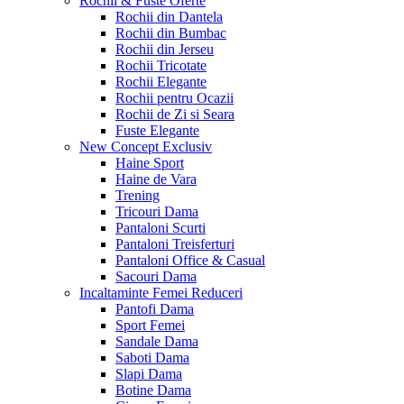
Rochii & Fuste
Oferte
Rochii din Dantela
Rochii din Bumbac
Rochii din Jerseu
Rochii Tricotate
Rochii Elegante
Rochii pentru Ocazii
Rochii de Zi si Seara
Fuste Elegante
New Concept
Exclusiv
Haine Sport
Haine de Vara
Trening
Tricouri Dama
Pantaloni Scurti
Pantaloni Treisferturi
Pantaloni Office & Casual
Sacouri Dama
Incaltaminte Femei
Reduceri
Pantofi Dama
Sport Femei
Sandale Dama
Saboti Dama
Slapi Dama
Botine Dama