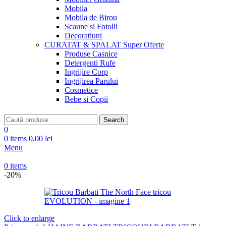
Mobila
Mobila de Birou
Scaune si Fotolii
Decoratiuni
CURATAT & SPALAT
Super Oferte
Produse Casnice
Detergenti Rufe
Ingrijire Corp
Ingrijirea Parului
Cosmetice
Bebe si Copii
Search
0
0
items
0,00
lei
Menu
0
items
-20%
Click to enlarge