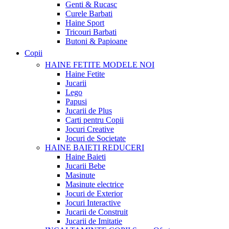
Genti & Rucasc
Curele Barbati
Haine Sport
Tricouri Barbati
Butoni & Papioane
Copii
HAINE FETITE
MODELE NOI
Haine Fetite
Jucarii
Lego
Papusi
Jucarii de Plus
Carti pentru Copii
Jocuri Creative
Jocuri de Societate
HAINE BAIETI
REDUCERI
Haine Baieti
Jucarii Bebe
Masinute
Masinute electrice
Jocuri de Exterior
Jocuri Interactive
Jucarii de Construit
Jucarii de Imitatie