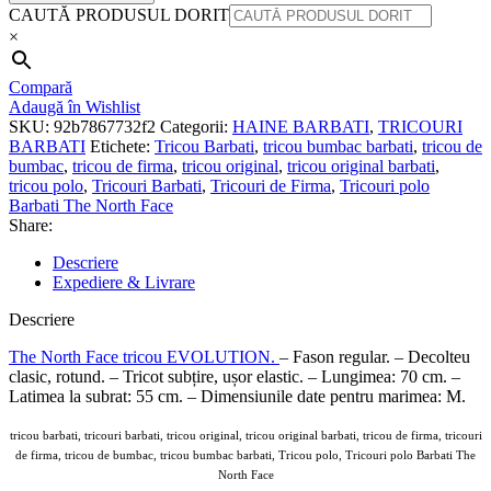
CAUTĂ PRODUSUL DORIT
×
Compară
Adaugă în Wishlist
SKU:
92b7867732f2
Categorii:
HAINE BARBATI
,
TRICOURI
BARBATI
Etichete:
Tricou Barbati
,
tricou bumbac barbati
,
tricou de
bumbac
,
tricou de firma
,
tricou original
,
tricou original barbati
,
tricou polo
,
Tricouri Barbati
,
Tricouri de Firma
,
Tricouri polo
Barbati The North Face
Share:
Descriere
Expediere & Livrare
Descriere
The North Face tricou EVOLUTION.
– Fason regular. – Decolteu
clasic, rotund. – Tricot subțire, ușor elastic. – Lungimea: 70 cm. –
Latimea la subrat: 55 cm. – Dimensiunile date pentru marimea: M.
tricou barbati, tricouri barbati, tricou original, tricou original barbati, tricou de firma, tricouri
de firma, tricou de bumbac, tricou bumbac barbati, Tricou polo, Tricouri polo Barbati The
North Face