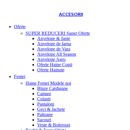
ACCESORII
Oferte
SUPER REDUCERI
Super Oferte
Anvelope & Jante
Anvelope de Iarna
Anvelope de Vara
Anvelope All Season
Anvelope Agro
Oferte Haine Copii
Oferte Hainute
Femei
Haine Femei
Modele noi
Bluze Cardigane
Camasi
Colanti
Pantaloni
Geci & Jachete
Paltoane
Sacouri
Veste & Bolerouri