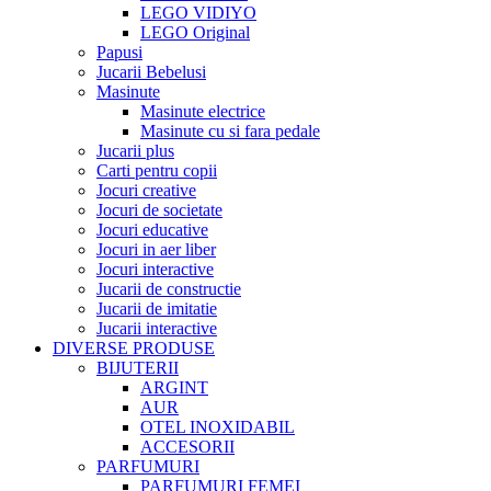
LEGO VIDIYO
LEGO Original
Papusi
Jucarii Bebelusi
Masinute
Masinute electrice
Masinute cu si fara pedale
Jucarii plus
Carti pentru copii
Jocuri creative
Jocuri de societate
Jocuri educative
Jocuri in aer liber
Jocuri interactive
Jucarii de constructie
Jucarii de imitatie
Jucarii interactive
DIVERSE PRODUSE
BIJUTERII
ARGINT
AUR
OTEL INOXIDABIL
ACCESORII
PARFUMURI
PARFUMURI FEMEI