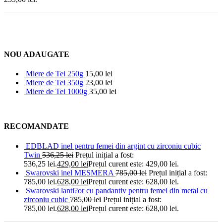
NOU ADAUGATE
Miere de Tei 250g
15,00
lei
Miere de Tei 350g
23,00
lei
Miere de Tei 1000g
35,00
lei
RECOMANDATE
EDBLAD inel pentru femei din argint cu zirconiu cubic
Twin
536,25
lei
Prețul inițial a fost:
536,25 lei.
429,00
lei
Prețul curent este: 429,00 lei.
Swarovski inel MESMERA
785,00
lei
Prețul inițial a fost:
785,00 lei.
628,00
lei
Prețul curent este: 628,00 lei.
Swarovski lanti?or cu pandantiv pentru femei din metal cu
zirconiu cubic
785,00
lei
Prețul inițial a fost:
785,00 lei.
628,00
lei
Prețul curent este: 628,00 lei.