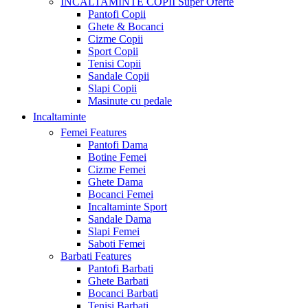
INCALTAMINTE COPII
Super Oferte
Pantofi Copii
Ghete & Bocanci
Cizme Copii
Sport Copii
Tenisi Copii
Sandale Copii
Slapi Copii
Masinute cu pedale
Incaltaminte
Femei
Features
Pantofi Dama
Botine Femei
Cizme Femei
Ghete Dama
Bocanci Femei
Incaltaminte Sport
Sandale Dama
Slapi Femei
Saboti Femei
Barbati
Features
Pantofi Barbati
Ghete Barbati
Bocanci Barbati
Tenisi Barbati