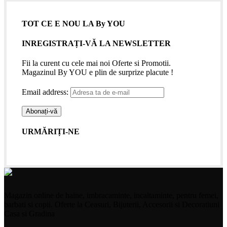
TOT CE E NOU LA By YOU
INREGISTRAȚI-VĂ LA NEWSLETTER
Fii la curent cu cele mai noi Oferte si Promotii.
Magazinul By YOU e plin de surprize placute !
Email address:
URMĂRIȚI-NE
Magazin online de haine, imbracaminte, incaltaminte, pentru femei,
barbati si copii. Oferte la Ceasuri, Bijuterii, Accesorii si Decoratiuni
Casa si Gradina