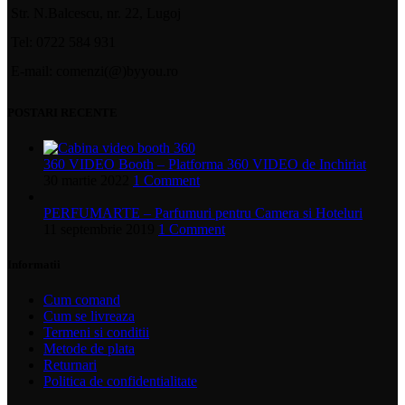
Str. N.Balcescu, nr. 22, Lugoj
Tel: 0722 584 931
E-mail: comenzi(@)byyou.ro
POSTARI RECENTE
360 VIDEO Booth – Platforma 360 VIDEO de Inchiriat
30 martie 2022
1 Comment
PERFUMARTE – Parfumuri pentru Camera si Hoteluri
11 septembrie 2019
1 Comment
Informatii
Cum comand
Cum se livreaza
Termeni si conditii
Metode de plata
Returnari
Politica de confidentialitate