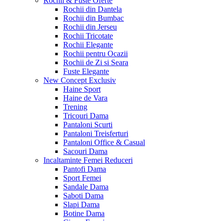
Rochii & Fuste
Oferte
Rochii din Dantela
Rochii din Bumbac
Rochii din Jerseu
Rochii Tricotate
Rochii Elegante
Rochii pentru Ocazii
Rochii de Zi si Seara
Fuste Elegante
New Concept
Exclusiv
Haine Sport
Haine de Vara
Trening
Tricouri Dama
Pantaloni Scurti
Pantaloni Treisferturi
Pantaloni Office & Casual
Sacouri Dama
Incaltaminte Femei
Reduceri
Pantofi Dama
Sport Femei
Sandale Dama
Saboti Dama
Slapi Dama
Botine Dama