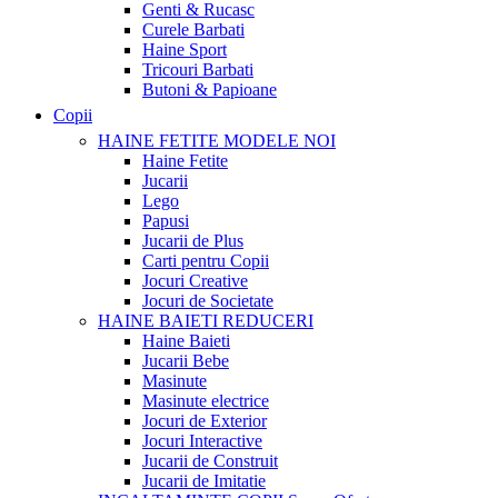
Genti & Rucasc
Curele Barbati
Haine Sport
Tricouri Barbati
Butoni & Papioane
Copii
HAINE FETITE
MODELE NOI
Haine Fetite
Jucarii
Lego
Papusi
Jucarii de Plus
Carti pentru Copii
Jocuri Creative
Jocuri de Societate
HAINE BAIETI
REDUCERI
Haine Baieti
Jucarii Bebe
Masinute
Masinute electrice
Jocuri de Exterior
Jocuri Interactive
Jucarii de Construit
Jucarii de Imitatie