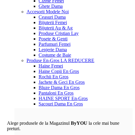
Cizme Femei
Ghete Dama
Accesorii
Modele Noi
Ceasuri Dama
Bijuterii Femei
Bijuterii Au & Ag
Produse Cristian Lay
Posete & Genti
Parfumuri Femei
Lenjerie Dama
Costume de Baie
Produse En-Gros
LA REDUCERE
Haine Femei
Haine Copii En Gros
Rochii En Gros
Jachete & Geci En Gros
Bluze Dama En Gros
Pantaloni En Gros
HAINE SPORT En-Gros
Sacouri Dama En Gros
Alege produsele de la Magazinul
ByYOU
la cele mai bune
preturi.