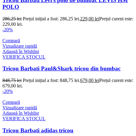
Tricou Barbati Levi’s polo de bumbac LEVIS HM
POLO
286,25
lei
Prețul inițial a fost: 286,25 lei.
229,00
lei
Prețul curent este:
229,00 lei.
-20%
Compară
Vizualizare rapidă
Adaugă în Wishlist
VERIFICA STOCUL
Tricou Barbati Paul&Shark tricou din bumbac
848,75
lei
Prețul inițial a fost: 848,75 lei.
679,00
lei
Prețul curent este:
679,00 lei.
-20%
Compară
Vizualizare rapidă
Adaugă în Wishlist
VERIFICA STOCUL
Tricou Barbati adidas tricou