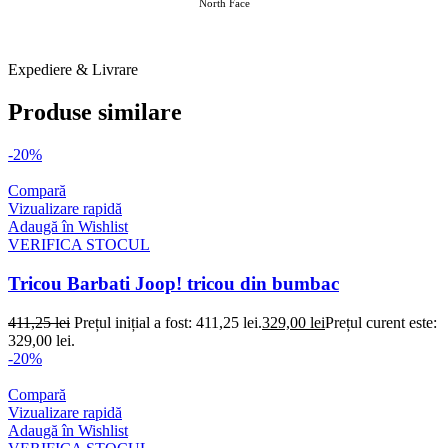
North Face
ANSWEAR Tricouri B 1 O2 FEB 2026
Expediere & Livrare
Produse similare
-20%
Compară
Vizualizare rapidă
Adaugă în Wishlist
VERIFICA STOCUL
Tricou Barbati Joop! tricou din bumbac
411,25
lei
Prețul inițial a fost: 411,25 lei.
329,00
lei
Prețul curent este:
329,00 lei.
-20%
Compară
Vizualizare rapidă
Adaugă în Wishlist