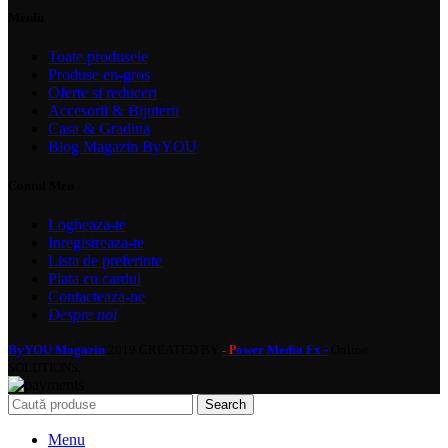
Meniu
Toate produsele
Produse en-gros
Oferte si reduceri
Accesorii & Bijuterii
Casa & Gradina
Blog Magazin ByYOU
Contul Meu
Logheaza-te
Inregistreaza-te
Lista de preferinte
Plata cu cardul
Contacteaza-ne
Despre noi
ByYOU Magazin
2019 CREATED BY
ower Media Fx -
Online
- P
SOLUTIONS.
Search
Menu