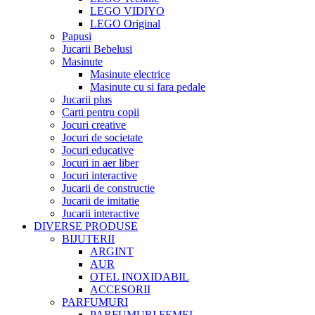
LEGO VIDIYO
LEGO Original
Papusi
Jucarii Bebelusi
Masinute
Masinute electrice
Masinute cu si fara pedale
Jucarii plus
Carti pentru copii
Jocuri creative
Jocuri de societate
Jocuri educative
Jocuri in aer liber
Jocuri interactive
Jucarii de constructie
Jucarii de imitatie
Jucarii interactive
DIVERSE PRODUSE
BIJUTERII
ARGINT
AUR
OTEL INOXIDABIL
ACCESORII
PARFUMURI
PARFUMURI FEMEI