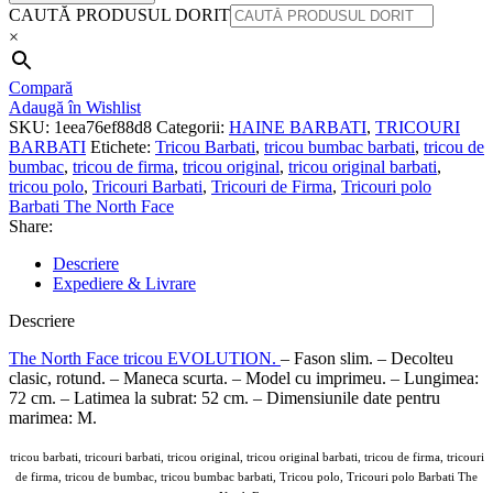
CAUTĂ PRODUSUL DORIT
×
Compară
Adaugă în Wishlist
SKU:
1eea76ef88d8
Categorii:
HAINE BARBATI
,
TRICOURI
BARBATI
Etichete:
Tricou Barbati
,
tricou bumbac barbati
,
tricou de
bumbac
,
tricou de firma
,
tricou original
,
tricou original barbati
,
tricou polo
,
Tricouri Barbati
,
Tricouri de Firma
,
Tricouri polo
Barbati The North Face
Share:
Descriere
Expediere & Livrare
Descriere
The North Face tricou EVOLUTION.
– Fason slim. – Decolteu
clasic, rotund. – Maneca scurta. – Model cu imprimeu. – Lungimea:
72 cm. – Latimea la subrat: 52 cm. – Dimensiunile date pentru
marimea: M.
tricou barbati, tricouri barbati, tricou original, tricou original barbati, tricou de firma, tricouri
de firma, tricou de bumbac, tricou bumbac barbati, Tricou polo, Tricouri polo Barbati The