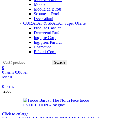
Mobila
Mobila de Birou
Scaune si Fotolii
Decoratiuni
CURATAT & SPALAT
Super Oferte
Produse Casnice
Detergenti Rufe
Ingrijire Corp
Ingrijirea Parului
Cosmetice
Bebe si Copii
Search
0
0
items
0,00
lei
Menu
0
items
-20%
Click to enlarge