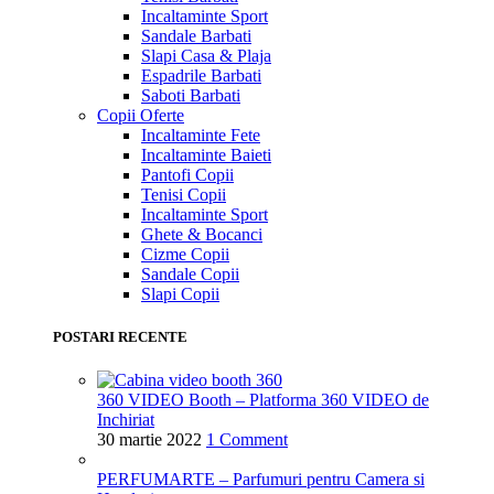
Incaltaminte Sport
Sandale Barbati
Slapi Casa & Plaja
Espadrile Barbati
Saboti Barbati
Copii
Oferte
Incaltaminte Fete
Incaltaminte Baieti
Pantofi Copii
Tenisi Copii
Incaltaminte Sport
Ghete & Bocanci
Cizme Copii
Sandale Copii
Slapi Copii
POSTARI RECENTE
360 VIDEO Booth – Platforma 360 VIDEO de
Inchiriat
30 martie 2022
1 Comment
PERFUMARTE – Parfumuri pentru Camera si