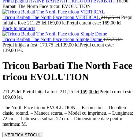
Prima pagină
HAINE BARBATI
TRICOURI BARBATI
Tricou
Barbati The North Face tricou EVOLUTION
Tricou Barbati The North Face tricou VERTICAL
211,25
lei
Prețul
inițial a fost: 211,25 lei.
169,00
lei
Prețul curent este: 169,00 lei.
Back to products
Tricou Barbati The North Face tricou Simple Dome
173,75
lei
Prețul inițial a fost: 173,75 lei.
139,00
lei
Prețul curent este:
139,00 lei.
Tricou Barbati The North Face
tricou EVOLUTION
211,25
lei
Prețul inițial a fost: 211,25 lei.
169,00
lei
Prețul curent este:
169,00 lei.
The North Face tricou EVOLUTION. – Fason slim. – Decolteu
clasic, rotund. – Maneca scurta. – Model cu imprimeu. – Lungimea:
72 cm. – Latimea la subrat: 52 cm. – Dimensiunile date pentru
marimea: M.
VERIFICA STOCUL