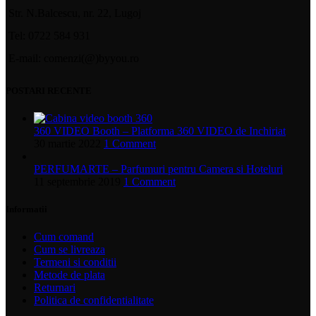
Str. N.Balcescu, nr. 22, Lugoj
Tel: 0722 584 931
E-mail: comenzi(@)byyou.ro
POSTARI RECENTE
360 VIDEO Booth – Platforma 360 VIDEO de Inchiriat
30 martie 2022
1 Comment
PERFUMARTE – Parfumuri pentru Camera si Hoteluri
11 septembrie 2019
1 Comment
Informatii
Cum comand
Cum se livreaza
Termeni si conditii
Metode de plata
Returnari
Politica de confidentialitate