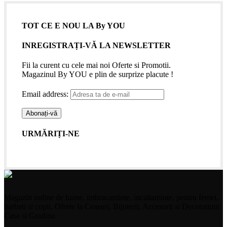
TOT CE E NOU LA By YOU
INREGISTRAȚI-VĂ LA NEWSLETTER
Fii la curent cu cele mai noi Oferte si Promotii.
Magazinul By YOU e plin de surprize placute !
Email address:
URMĂRIȚI-NE
Magazin online de haine, imbracaminte, incaltaminte, pentru femei,
barbati si copii. Oferte la Ceasuri, Bijuterii, Accesorii si Decoratiuni
Casa si Gradina