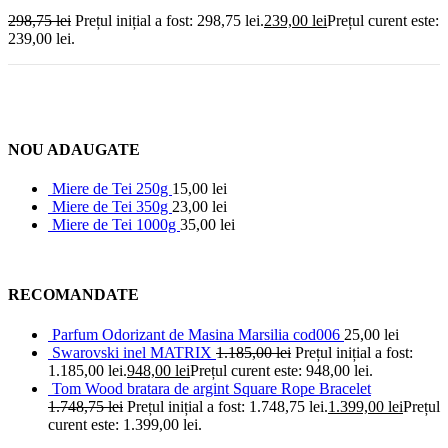
298,75
lei
Prețul inițial a fost: 298,75 lei.
239,00
lei
Prețul curent este:
239,00 lei.
NOU ADAUGATE
Miere de Tei 250g
15,00
lei
Miere de Tei 350g
23,00
lei
Miere de Tei 1000g
35,00
lei
RECOMANDATE
Parfum Odorizant de Masina Marsilia cod006
25,00
lei
Swarovski inel MATRIX
1.185,00
lei
Prețul inițial a fost:
1.185,00 lei.
948,00
lei
Prețul curent este: 948,00 lei.
Tom Wood bratara de argint Square Rope Bracelet
1.748,75
lei
Prețul inițial a fost: 1.748,75 lei.
1.399,00
lei
Prețul
curent este: 1.399,00 lei.