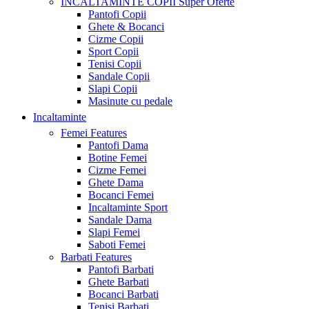
INCALTAMINTE COPII
Super Oferte
Pantofi Copii
Ghete & Bocanci
Cizme Copii
Sport Copii
Tenisi Copii
Sandale Copii
Slapi Copii
Masinute cu pedale
Incaltaminte
Femei
Features
Pantofi Dama
Botine Femei
Cizme Femei
Ghete Dama
Bocanci Femei
Incaltaminte Sport
Sandale Dama
Slapi Femei
Saboti Femei
Barbati
Features
Pantofi Barbati
Ghete Barbati
Bocanci Barbati
Tenisi Barbati