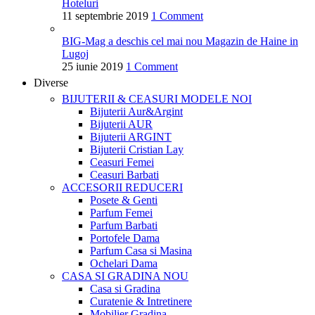
Hoteluri
11 septembrie 2019
1 Comment
BIG-Mag a deschis cel mai nou Magazin de Haine in
Lugoj
25 iunie 2019
1 Comment
Diverse
BIJUTERII & CEASURI
MODELE NOI
Bijuterii Aur&Argint
Bijuterii AUR
Bijuterii ARGINT
Bijuterii Cristian Lay
Ceasuri Femei
Ceasuri Barbati
ACCESORII
REDUCERI
Posete & Genti
Parfum Femei
Parfum Barbati
Portofele Dama
Parfum Casa si Masina
Ochelari Dama
CASA SI GRADINA
NOU
Casa si Gradina
Curatenie & Intretinere
Mobilier Gradina