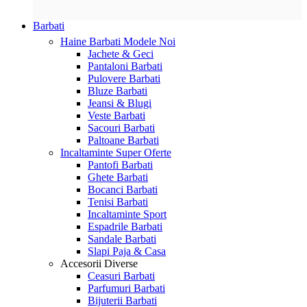
Barbati
Haine Barbati
Modele Noi
Jachete & Geci
Pantaloni Barbati
Pulovere Barbati
Bluze Barbati
Jeansi & Blugi
Veste Barbati
Sacouri Barbati
Paltoane Barbati
Incaltaminte
Super Oferte
Pantofi Barbati
Ghete Barbati
Bocanci Barbati
Tenisi Barbati
Incaltaminte Sport
Espadrile Barbati
Sandale Barbati
Slapi Paja & Casa
Accesorii
Diverse
Ceasuri Barbati
Parfumuri Barbati
Bijuterii Barbati