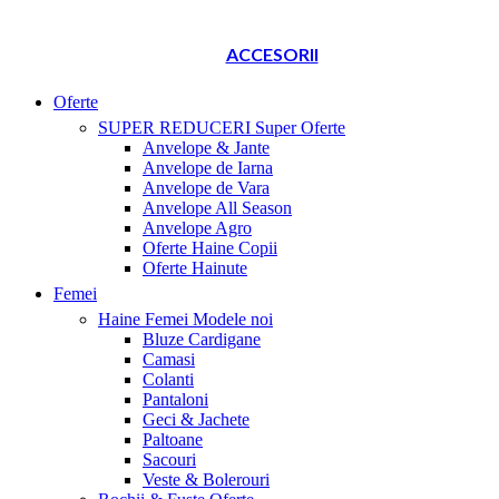
ACCESORII
Oferte
SUPER REDUCERI
Super Oferte
Anvelope & Jante
Anvelope de Iarna
Anvelope de Vara
Anvelope All Season
Anvelope Agro
Oferte Haine Copii
Oferte Hainute
Femei
Haine Femei
Modele noi
Bluze Cardigane
Camasi
Colanti
Pantaloni
Geci & Jachete
Paltoane
Sacouri
Veste & Bolerouri