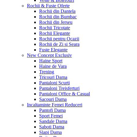
Veste & Bolerouri
Rochii & Fuste
Oferte
Rochii din Dantela
Rochii din Bumbac
Rochii din Jerseu
Rochii Tricotate
Rochii Elegante
Rochii pentru Ocazii
Rochii de Zi si Seara
Fuste Elegante
New Concept
Exclusiv
Haine Sport
Haine de Vara
Trening
Tricouri Dama
Pantaloni Scurti
Pantaloni Treisferturi
Pantaloni Office & Casual
Sacouri Dama
Incaltaminte Femei
Reduceri
Pantofi Dama
Sport Femei
Sandale Dama
Saboti Dama
Slapi Dama