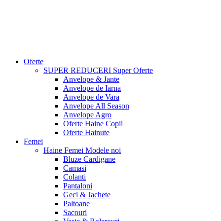
Oferte
SUPER REDUCERI
Super Oferte
Anvelope & Jante
Anvelope de Iarna
Anvelope de Vara
Anvelope All Season
Anvelope Agro
Oferte Haine Copii
Oferte Hainute
Femei
Haine Femei
Modele noi
Bluze Cardigane
Camasi
Colanti
Pantaloni
Geci & Jachete
Paltoane
Sacouri