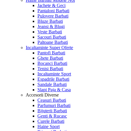
Haine Barbati
Modele Noi
Jachete & Geci
Pantaloni Barbati
Pulovere Barbati
Bluze Barbati
Jeansi & Blugi
Veste Barbati
Sacouri Barbati
Paltoane Barbati
Incaltaminte
Super Oferte
Pantofi Barbati
Ghete Barbati
Bocanci Barbati
Tenisi Barbati
Incaltaminte Sport
Espadrile Barbati
Sandale Barbati
Slapi Paja & Casa
Accesorii
Diverse
Ceasuri Barbati
Parfumuri Barbati
Bijuterii Barbati
Genti & Rucasc
Curele Barbati
Haine Sport