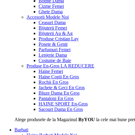
Botine Dama
Cizme Femei
Ghete Dama
Accesorii
Modele Noi
Ceasuri Dama
Bijuterii Femei
Bijuterii Au & Ag
Produse Cristian Lay
Posete & Genti
Parfumuri Femei
Lenjerie Dama
Costume de Baie
Produse En-Gros
LA REDUCERE
Haine Femei
Haine Copii En Gros
Rochii En Gros
Jachete & Geci En Gros
Bluze Dama En Gros
Pantaloni En Gros
HAINE SPORT En-Gros
Sacouri Dama En Gros
Alege produsele de la Magazinul
ByYOU
la cele mai bune pret
Barbati