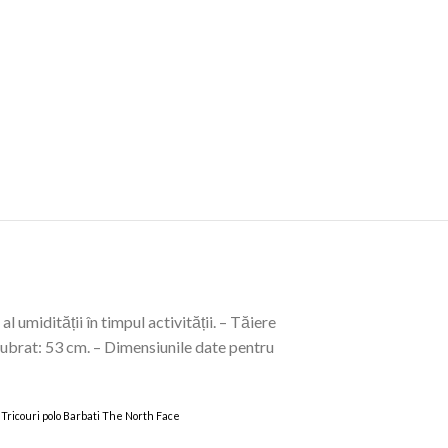
 umidității în timpul activității. – Tăiere
 subrat: 53 cm. – Dimensiunile date pentru
lo, Tricouri polo Barbati The North Face