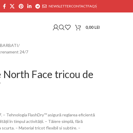
NEWSLETTER
CONTACT
FAQS
0,00
LEI
 BARBATI
ntrenament 24/7
 North Face tricou de
7
 – Tehnologia FlashDry™ asigură reglarea eficientă
tății în timpul activității. – Tăiere simplă, fără
curta. – Material tricot flexibil si subtire. –