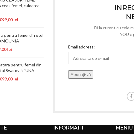
 ceas femei, culoarea
INREG
N
.099,00
lei
Fii la curent cu cele 
YOU e p
a pentru femei din otel
 MAMOUNIA
Email address:
9,00
lei
atara pentru femei din
stal Swarovski UNA
.099,00
lei
NTE
INFORMATII
MENIU