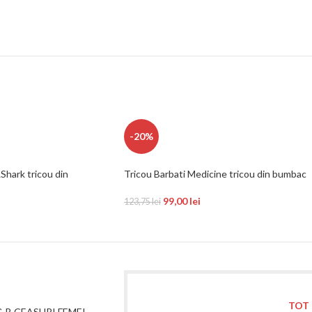
ANSWEAR Tricouri B 1 O2 FEB 2026
-20%
Shark tricou din
Tricou Barbati Medicine tricou din bumbac
99,00
lei
123,75
lei
TOT 
& B CEASURI FEMEI