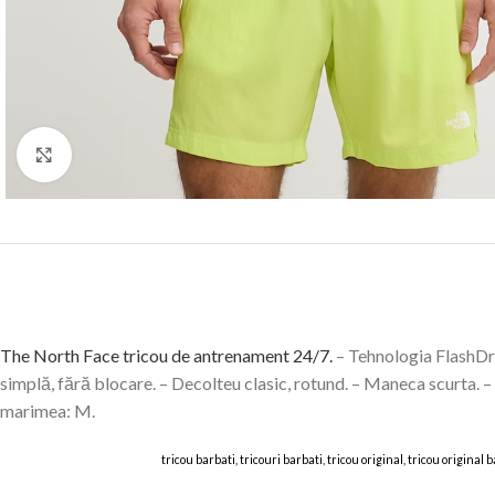
Click to enlarge
The North Face tricou de antrenament 24/7.
– Tehnologia FlashDry™
simplă, fără blocare. – Decolteu clasic, rotund. – Maneca scurta. – 
marimea: M.
tricou barbati, tricouri barbati, tricou original, tricou origina