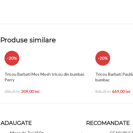
Produse similare
-20%
-20%
Tricou Barbati Mos Mosh tricou din bumbac
Tricou Barbati Paul&
Perry
bumbac
309,00
lei
669,00
lei
386,25
lei
836,25
lei
 ADAUGATE
RECOMANDATE
Miere de Tei 250g
CEASURI F 