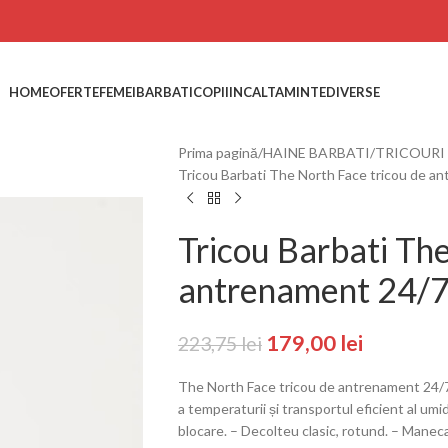
HOME
OFERTE
FEMEI
BARBATI
COPII
INCALTAMINTE
DIVERSE
Prima pagină
HAINE BARBATI
TRICOURI
Tricou Barbati The North Face tricou de a
Tricou Barbati The
antrenament 24/
179,00
lei
223,75
lei
The North Face tricou de antrenament 24/7.
a temperaturii și transportul eficient al umidi
blocare. – Decolteu clasic, rotund. – Maneca s