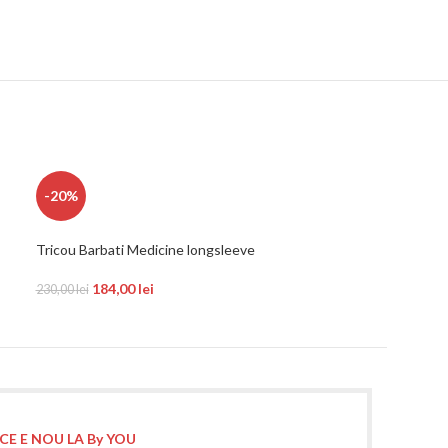
-20%
-20%
Tricou Barbati Medicine longsleeve
Tricou Barbati 
Doreston
184,00
lei
230,00
lei
348,00
435,00
lei
CE E NOU LA By YOU