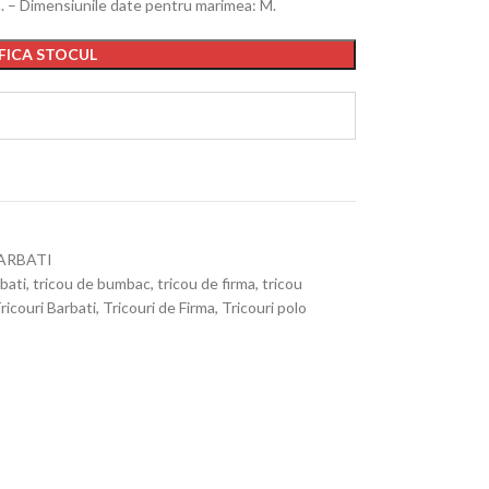
m. – Dimensiunile date pentru marimea: M.
FICA STOCUL
ARBATI
bati
,
tricou de bumbac
,
tricou de firma
,
tricou
ricouri Barbati
,
Tricouri de Firma
,
Tricouri polo