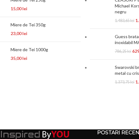
Michael Kors
15,00
lei
negru
1
1.483,65
lei
Miere de Tei 350g
23,00
lei
Guess bratar
inoxidabil
Miere de Tei 1000g
62
786,25
lei
35,00
lei
Swarovski br
metal cu cri
1
1.373,75
lei
POSTARI RECE