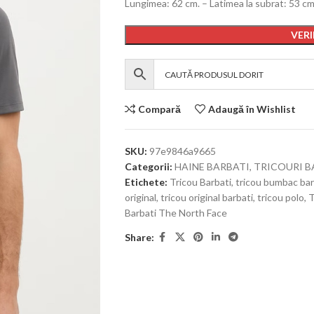
Lungimea: 62 cm. – Latimea la subrat: 53 c
VERI
Compară
Adaugă în Wishlist
SKU:
97e9846a9665
Categorii:
HAINE BARBATI
,
TRICOURI B
Etichete:
Tricou Barbati
,
tricou bumbac bar
original
,
tricou original barbati
,
tricou polo
,
T
Barbati The North Face
Share: