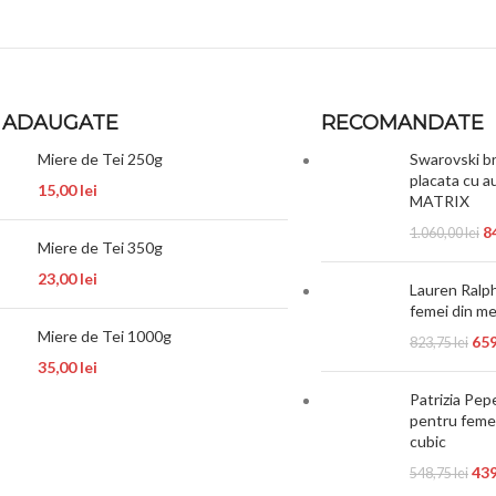
 ADAUGATE
RECOMANDATE
Miere de Tei 250g
Swarovski br
placata cu au
15,00
lei
MATRIX
8
1.060,00
lei
Miere de Tei 350g
23,00
lei
Lauren Ralph
femei din 
Miere de Tei 1000g
65
823,75
lei
35,00
lei
Patrizia Pep
pentru femei
cubic
43
548,75
lei