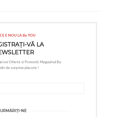
CE E NOU LA By YOU
ISTRAȚI-VĂ LA
EWSLETTER
mai noi Oferte si Promotii. Magazinul By
lin de surprize placute !
URMĂRIȚI-NE