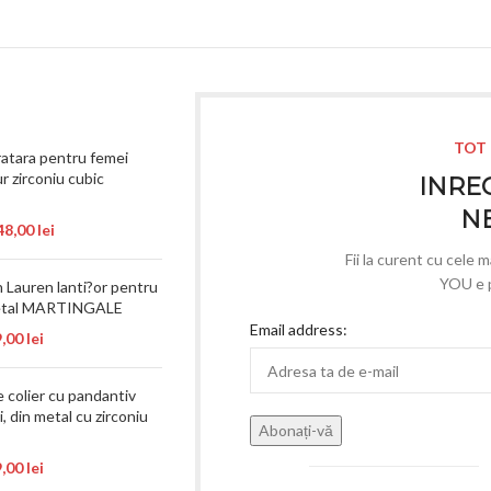
TOT 
atara pentru femei
r zirconiu cubic
INREG
N
48,00
lei
Fii la curent cu cele 
YOU e p
 Lauren lanti?or pentru
metal MARTINGALE
Email address:
9,00
lei
e colier cu pandantiv
, din metal cu zirconiu
9,00
lei