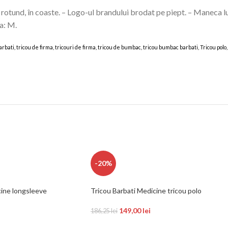
u rotund, în coaste. – Logo-ul brandului brodat pe piept. – Maneca
a: M.
l barbati, tricou de firma, tricouri de firma, tricou de bumbac, tricou bumbac barbati, Tricou po
ANSWEAR Tricouri B 1 O2 FEB 2026
-20%
cine longsleeve
Tricou Barbati Medicine tricou polo
149,00
lei
186,25
lei