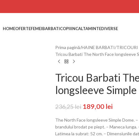
HOME
OFERTE
FEMEI
BARBATI
COPII
INCALTAMINTE
DIVERSE
Prima pagină
HAINE BARBATI
TRICOURI
Tricou Barbati The North Face longsleeve
Tricou Barbati Th
longsleeve Simpl
189,00
lei
236,25
lei
The North Face longsleeve Simple Dome. – Re
brandului brodat pe piept. – Maneca lunga.
Latimea la subrat: 52 cm. – Dimensiunile d