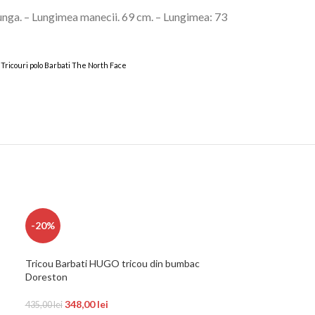
 lunga. – Lungimea manecii. 69 cm. – Lungimea: 73
lo, Tricouri polo Barbati The North Face
-20%
-20%
Tricou Barbati HUGO tricou din bumbac
Tricou Barbati 
Doreston
569,00
711,25
lei
348,00
lei
435,00
lei