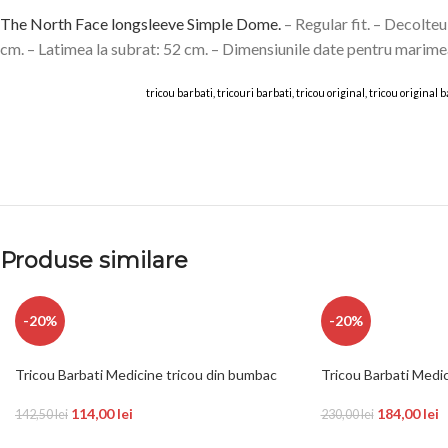
The North Face longsleeve Simple Dome.
– Regular fit. – Decolte
cm. – Latimea la subrat: 52 cm. – Dimensiunile date pentru marime
tricou barbati, tricouri barbati, tricou original, tricou origina
Produse similare
-20%
-20%
Tricou Barbati Medicine tricou din bumbac
Tricou Barbati Medi
114,00
lei
184,00
lei
142,50
lei
230,00
lei