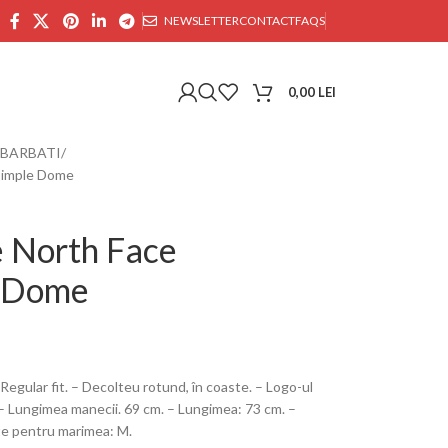
NEWSLETTER
CONTACT
FAQS
0,00
LEI
 BARBATI
 Simple Dome
e North Face
e Dome
gular fit. – Decolteu rotund, în coaste. – Logo-ul
 – Lungimea manecii. 69 cm. – Lungimea: 73 cm. –
ate pentru marimea: M.