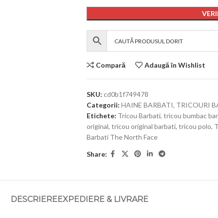
VERI
Compară
Adaugă în Wishlist
SKU:
cd0b1f749478
Categorii:
HAINE BARBATI
,
TRICOURI B
Etichete:
Tricou Barbati
,
tricou bumbac bar
original
,
tricou original barbati
,
tricou polo
,
T
Barbati The North Face
Share:
DESCRIERE
EXPEDIERE & LIVRARE