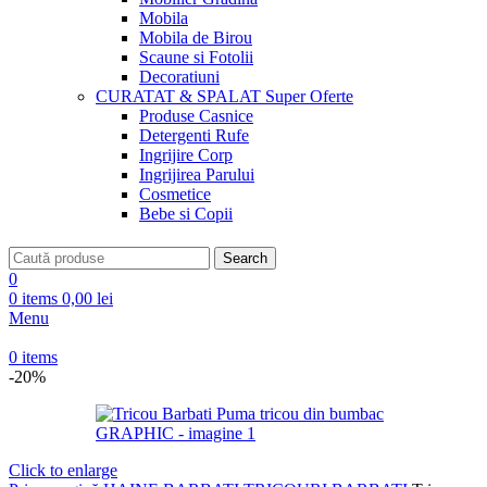
Mobila
Mobila de Birou
Scaune si Fotolii
Decoratiuni
CURATAT & SPALAT
Super Oferte
Produse Casnice
Detergenti Rufe
Ingrijire Corp
Ingrijirea Parului
Cosmetice
Bebe si Copii
Search
0
0
items
0,00
lei
Menu
0
items
-20%
Click to enlarge