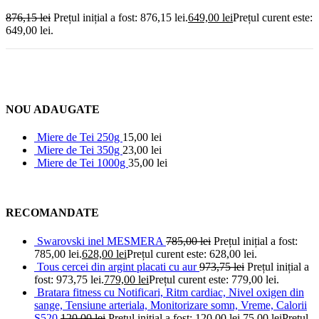
876,15
lei
Prețul inițial a fost: 876,15 lei.
649,00
lei
Prețul curent este:
649,00 lei.
NOU ADAUGATE
Miere de Tei 250g
15,00
lei
Miere de Tei 350g
23,00
lei
Miere de Tei 1000g
35,00
lei
RECOMANDATE
Swarovski inel MESMERA
785,00
lei
Prețul inițial a fost:
785,00 lei.
628,00
lei
Prețul curent este: 628,00 lei.
Tous cercei din argint placati cu aur
973,75
lei
Prețul inițial a
fost: 973,75 lei.
779,00
lei
Prețul curent este: 779,00 lei.
Bratara fitness cu Notificari, Ritm cardiac, Nivel oxigen din
sange, Tensiune arteriala, Monitorizare somn, Vreme, Calorii
S520
120,00
lei
Prețul inițial a fost: 120,00 lei.
75,00
lei
Prețul