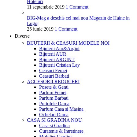
Hoteluri
11 septembrie 2019
1 Comment
BIG-Mag a deschis cel mai nou Magazin de Haine in
Lugoj
25 iunie 2019
1 Comment
Diverse
BIJUTERII & CEASURI
MODELE NOI
Bijuterii Aur&Argint
Bijuterii AUR
Bijuterii ARGINT
Bijuterii Cristian Lay
Ceasuri Femei
Ceasuri Barbati
ACCESORII
REDUCERI
Posete & Genti
Parfum Femei
Parfum Barbati
Portofele Dama
Parfum Casa si Masina
Ochelari Dama
CASA SI GRADINA
NOU
Casa si Gradina
Curatenie & Intretinere
Mobilier Gradina