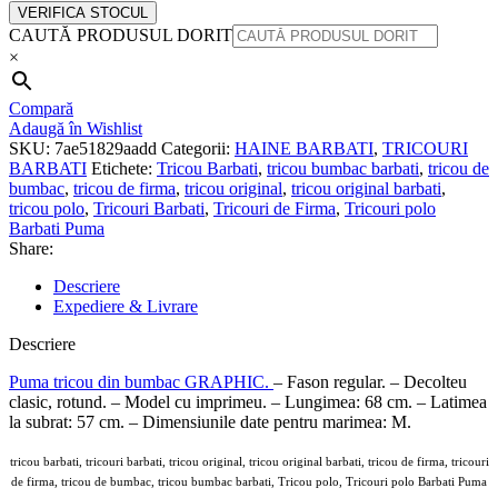
VERIFICA STOCUL
CAUTĂ PRODUSUL DORIT
×
Compară
Adaugă în Wishlist
SKU:
7ae51829aadd
Categorii:
HAINE BARBATI
,
TRICOURI
BARBATI
Etichete:
Tricou Barbati
,
tricou bumbac barbati
,
tricou de
bumbac
,
tricou de firma
,
tricou original
,
tricou original barbati
,
tricou polo
,
Tricouri Barbati
,
Tricouri de Firma
,
Tricouri polo
Barbati Puma
Share:
Descriere
Expediere & Livrare
Descriere
Puma tricou din bumbac GRAPHIC.
– Fason regular. – Decolteu
clasic, rotund. – Model cu imprimeu. – Lungimea: 68 cm. – Latimea
la subrat: 57 cm. – Dimensiunile date pentru marimea: M.
tricou barbati, tricouri barbati, tricou original, tricou original barbati, tricou de firma, tricouri
de firma, tricou de bumbac, tricou bumbac barbati, Tricou polo, Tricouri polo Barbati Puma