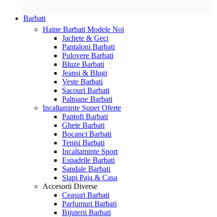
Barbati
Haine Barbati
Modele Noi
Jachete & Geci
Pantaloni Barbati
Pulovere Barbati
Bluze Barbati
Jeansi & Blugi
Veste Barbati
Sacouri Barbati
Paltoane Barbati
Incaltaminte
Super Oferte
Pantofi Barbati
Ghete Barbati
Bocanci Barbati
Tenisi Barbati
Incaltaminte Sport
Espadrile Barbati
Sandale Barbati
Slapi Paja & Casa
Accesorii
Diverse
Ceasuri Barbati
Parfumuri Barbati
Bijuterii Barbati