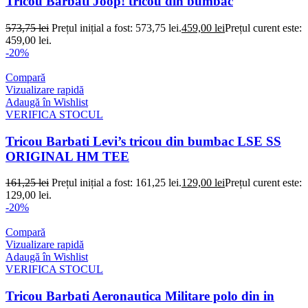
Tricou Barbati Joop! tricou din bumbac
573,75
lei
Prețul inițial a fost: 573,75 lei.
459,00
lei
Prețul curent este:
459,00 lei.
-20%
Compară
Vizualizare rapidă
Adaugă în Wishlist
VERIFICA STOCUL
Tricou Barbati Levi’s tricou din bumbac LSE SS
ORIGINAL HM TEE
161,25
lei
Prețul inițial a fost: 161,25 lei.
129,00
lei
Prețul curent este:
129,00 lei.
-20%
Compară
Vizualizare rapidă
Adaugă în Wishlist
VERIFICA STOCUL
Tricou Barbati Aeronautica Militare polo din in