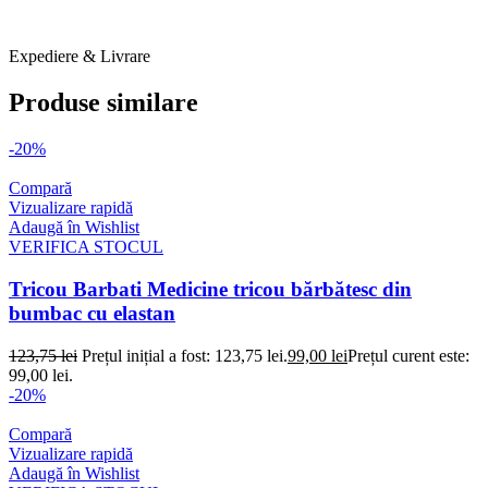
ANSWEAR Tricouri B 1 O2 FEB 2026
Expediere & Livrare
Produse similare
-20%
Compară
Vizualizare rapidă
Adaugă în Wishlist
VERIFICA STOCUL
Tricou Barbati Medicine tricou bărbătesc din
bumbac cu elastan
123,75
lei
Prețul inițial a fost: 123,75 lei.
99,00
lei
Prețul curent este:
99,00 lei.
-20%
Compară
Vizualizare rapidă
Adaugă în Wishlist