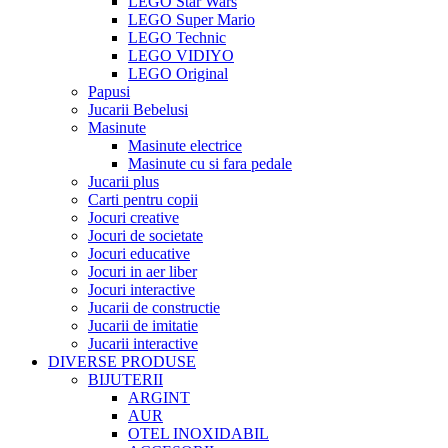
LEGO Star Wars
LEGO Super Mario
LEGO Technic
LEGO VIDIYO
LEGO Original
Papusi
Jucarii Bebelusi
Masinute
Masinute electrice
Masinute cu si fara pedale
Jucarii plus
Carti pentru copii
Jocuri creative
Jocuri de societate
Jocuri educative
Jocuri in aer liber
Jocuri interactive
Jucarii de constructie
Jucarii de imitatie
Jucarii interactive
DIVERSE PRODUSE
BIJUTERII
ARGINT
AUR
OTEL INOXIDABIL