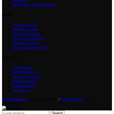
Politica de confidentialitate
Meniu
Toate produsele
Produse en-gros
Oferte si reduceri
Accesorii & Bijuterii
Casa & Gradina
Blog Magazin ByYOU
Contul Meu
Logheaza-te
Inregistreaza-te
Lista de preferinte
Plata cu cardul
Contacteaza-ne
Despre noi
ByYOU Magazin
2019 CREATED BY
ower Media Fx -
Online
- P
SOLUTIONS.
Search