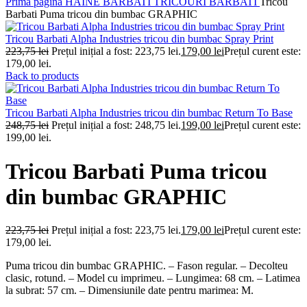
Prima pagină
HAINE BARBATI
TRICOURI BARBATI
Tricou
Barbati Puma tricou din bumbac GRAPHIC
Tricou Barbati Alpha Industries tricou din bumbac Spray Print
223,75
lei
Prețul inițial a fost: 223,75 lei.
179,00
lei
Prețul curent este:
179,00 lei.
Back to products
Tricou Barbati Alpha Industries tricou din bumbac Return To Base
248,75
lei
Prețul inițial a fost: 248,75 lei.
199,00
lei
Prețul curent este:
199,00 lei.
Tricou Barbati Puma tricou
din bumbac GRAPHIC
223,75
lei
Prețul inițial a fost: 223,75 lei.
179,00
lei
Prețul curent este:
179,00 lei.
Puma tricou din bumbac GRAPHIC. – Fason regular. – Decolteu
clasic, rotund. – Model cu imprimeu. – Lungimea: 68 cm. – Latimea
la subrat: 57 cm. – Dimensiunile date pentru marimea: M.