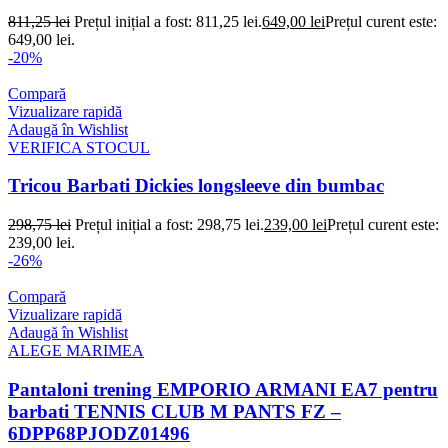
811,25
lei
Prețul inițial a fost: 811,25 lei.
649,00
lei
Prețul curent este:
649,00 lei.
-20%
Compară
Vizualizare rapidă
Adaugă în Wishlist
VERIFICA STOCUL
Tricou Barbati Dickies longsleeve din bumbac
298,75
lei
Prețul inițial a fost: 298,75 lei.
239,00
lei
Prețul curent este:
239,00 lei.
-26%
Compară
Vizualizare rapidă
Adaugă în Wishlist
ALEGE MARIMEA
Pantaloni trening EMPORIO ARMANI EA7 pentru
barbati TENNIS CLUB M PANTS FZ –
6DPP68PJODZ01496