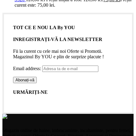
curent este: 75,00 lei.
TOT CE E NOU LA By YOU
INREGISTRAȚI-VĂ LA NEWSLETTER
Fii la curent cu cele mai noi Oferte si Promotii.
Magazinul By YOU e plin de surprize placute !
Email address:
URMĂRIȚI-NE
Magazin online de haine, imbracaminte, incaltaminte, pentru femei,
barbati si copii. Oferte la Ceasuri, Bijuterii, Accesorii si Decoratiuni