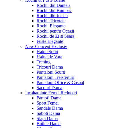
Rochii & Fuste
Oferte
Rochii din Dantela
Rochii din Bumbac
Rochii din Jerseu
Rochii Tricotate
Rochii Elegante
Rochii pentru Ocazii
Rochii de Zi si Seara
Fuste Elegante
New Concept
Exclusiv
Haine Sport
Haine de Vara
Trening
Tricouri Dama
Pantaloni Scurti
Pantaloni Treisferturi
Pantaloni Office & Casual
Sacouri Dama
Incaltaminte Femei
Reduceri
Pantofi Dama
Sport Femei
Sandale Dama
Saboti Dama
Slapi Dama
Botine Dama