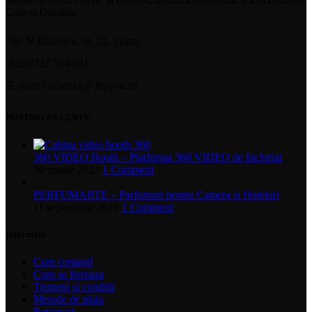
Casa si Gradina
Str. N.Balcescu, nr. 22, Lugoj
Tel: 0722 584 931
E-mail: comenzi(@)byyou.ro
POSTARI RECENTE
360 VIDEO Booth – Platforma 360 VIDEO de Inchiriat
30 martie 2022
1 Comment
PERFUMARTE – Parfumuri pentru Camera si Hoteluri
11 septembrie 2019
1 Comment
Informatii
Cum comand
Cum se livreaza
Termeni si conditii
Metode de plata
Returnari