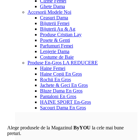
Cizme Femei
Ghete Dama
Accesorii
Modele Noi
Ceasuri Dama
Bijuterii Femei
Bijuterii Au & Ag
Produse Cristian Lay
Posete & Genti
Parfumuri Femei
Lenjerie Dama
Costume de Baie
Produse En-Gros
LA REDUCERE
Haine Femei
Haine Copii En Gros
Rochii En Gros
Jachete & Geci En Gros
Bluze Dama En Gros
Pantaloni En Gros
HAINE SPORT En-Gros
Sacouri Dama En Gros
Alege produsele de la Magazinul
ByYOU
la cele mai bune
preturi.