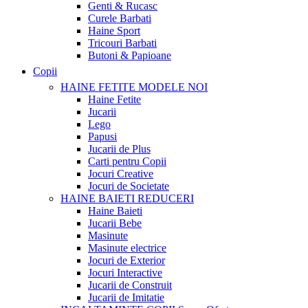
Genti & Rucasc
Curele Barbati
Haine Sport
Tricouri Barbati
Butoni & Papioane
Copii
HAINE FETITE
MODELE NOI
Haine Fetite
Jucarii
Lego
Papusi
Jucarii de Plus
Carti pentru Copii
Jocuri Creative
Jocuri de Societate
HAINE BAIETI
REDUCERI
Haine Baieti
Jucarii Bebe
Masinute
Masinute electrice
Jocuri de Exterior
Jocuri Interactive
Jucarii de Construit
Jucarii de Imitatie