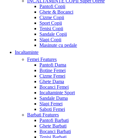
INCALTAMINTE COPII
Super Oferte
Pantofi Copii
Ghete & Bocanci
Cizme Copii
Sport Copii
Tenisi Copii
Sandale Copii
Slapi Copii
Masinute cu pedale
Incaltaminte
Femei
Features
Pantofi Dama
Botine Femei
Cizme Femei
Ghete Dama
Bocanci Femei
Incaltaminte Sport
Sandale Dama
Slapi Femei
Saboti Femei
Barbati
Features
Pantofi Barbati
Ghete Barbati
Bocanci Barbati
Tenisi Barbati