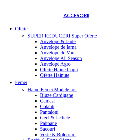
ACCESORII
Oferte
SUPER REDUCERI
Super Oferte
Anvelope & Jante
Anvelope de Iarna
Anvelope de Vara
Anvelope All Season
Anvelope Agro
Oferte Haine Copii
Oferte Hainute
Femei
Haine Femei
Modele noi
Bluze Cardigane
Camasi
Colanti
Pantaloni
Geci & Jachete
Paltoane
Sacouri
Veste & Bolerouri