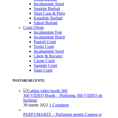
Incaltaminte Sport
Sandale Barbati
Slapi Casa & Plaja
Espadrile Barbati
Saboti Barbati
Copii
Oferte
Incaltaminte Fete
Incaltaminte Baieti
Pantofi Copii
Tenisi Copii
Incaltaminte Sport
Ghete & Bocanci
Cizme Copii
Sandale Copii
Slapi Copii
POSTARI RECENTE
360 VIDEO Booth – Platforma 360 VIDEO de
Inchiriat
30 martie 2022
1 Comment
PERFUMARTE – Parfumuri pentru Camera si