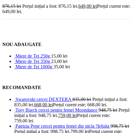
876,15
lei
Prețul inițial a fost: 876,15 lei.
649,00
lei
Prețul curent este:
649,00 lei.
NOU ADAUGATE
Miere de Tei 250g
15,00
lei
Miere de Tei 350g
23,00
lei
Miere de Tei 1000g
35,00
lei
RECOMANDATE
Swarovski cercei DEXTERA
835,00
lei
Prețul inițial a fost:
835,00 lei.
668,00
lei
Prețul curent este: 668,00 lei.
Tory Burch cercei pentru femei Moondance
948,75
lei
Prețul
inițial a fost: 948,75 lei.
759,00
lei
Prețul curent este:
759,00 lei.
Patrizia Pepe cercei pentru femei din sticla ?lefuita
998,75
lei
Prețul inițial a fost: 998,75 lei.
799,00
lei
Prețul curent este: