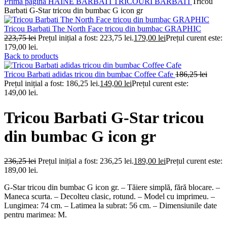
Prima pagină
HAINE BARBATI
TRICOURI BARBATI
Tricou
Barbati G-Star tricou din bumbac G icon gr
Tricou Barbati The North Face tricou din bumbac GRAPHIC
223,75
lei
Prețul inițial a fost: 223,75 lei.
179,00
lei
Prețul curent este:
179,00 lei.
Back to products
Tricou Barbati adidas tricou din bumbac Coffee Cafe
186,25
lei
Prețul inițial a fost: 186,25 lei.
149,00
lei
Prețul curent este:
149,00 lei.
Tricou Barbati G-Star tricou
din bumbac G icon gr
236,25
lei
Prețul inițial a fost: 236,25 lei.
189,00
lei
Prețul curent este:
189,00 lei.
G-Star tricou din bumbac G icon gr. – Tăiere simplă, fără blocare. –
Maneca scurta. – Decolteu clasic, rotund. – Model cu imprimeu. –
Lungimea: 74 cm. – Latimea la subrat: 56 cm. – Dimensiunile date
pentru marimea: M.