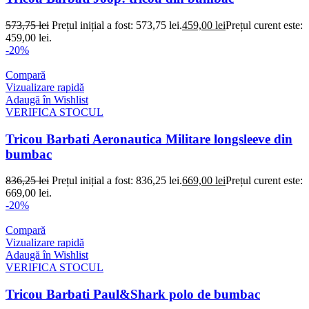
573,75
lei
Prețul inițial a fost: 573,75 lei.
459,00
lei
Prețul curent este:
459,00 lei.
-20%
Compară
Vizualizare rapidă
Adaugă în Wishlist
VERIFICA STOCUL
Tricou Barbati Aeronautica Militare longsleeve din
bumbac
836,25
lei
Prețul inițial a fost: 836,25 lei.
669,00
lei
Prețul curent este:
669,00 lei.
-20%
Compară
Vizualizare rapidă
Adaugă în Wishlist
VERIFICA STOCUL
Tricou Barbati Paul&Shark polo de bumbac