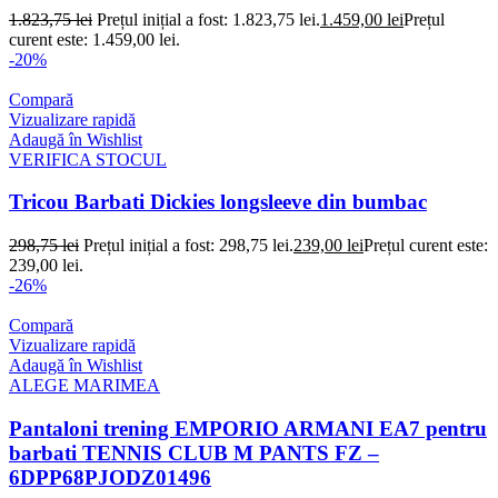
1.823,75
lei
Prețul inițial a fost: 1.823,75 lei.
1.459,00
lei
Prețul
curent este: 1.459,00 lei.
-20%
Compară
Vizualizare rapidă
Adaugă în Wishlist
VERIFICA STOCUL
Tricou Barbati Dickies longsleeve din bumbac
298,75
lei
Prețul inițial a fost: 298,75 lei.
239,00
lei
Prețul curent este:
239,00 lei.
-26%
Compară
Vizualizare rapidă
Adaugă în Wishlist
ALEGE MARIMEA
Pantaloni trening EMPORIO ARMANI EA7 pentru
barbati TENNIS CLUB M PANTS FZ –
6DPP68PJODZ01496