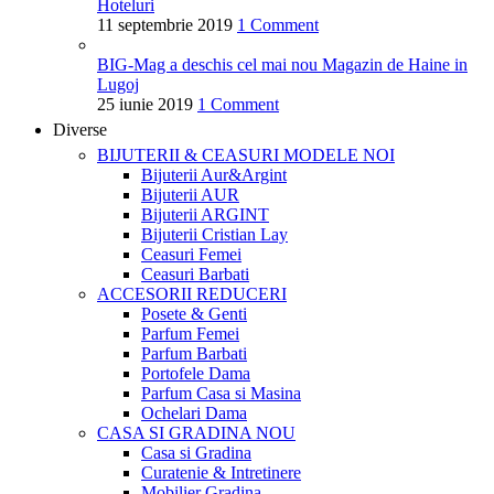
Hoteluri
11 septembrie 2019
1 Comment
BIG-Mag a deschis cel mai nou Magazin de Haine in
Lugoj
25 iunie 2019
1 Comment
Diverse
BIJUTERII & CEASURI
MODELE NOI
Bijuterii Aur&Argint
Bijuterii AUR
Bijuterii ARGINT
Bijuterii Cristian Lay
Ceasuri Femei
Ceasuri Barbati
ACCESORII
REDUCERI
Posete & Genti
Parfum Femei
Parfum Barbati
Portofele Dama
Parfum Casa si Masina
Ochelari Dama
CASA SI GRADINA
NOU
Casa si Gradina
Curatenie & Intretinere
Mobilier Gradina