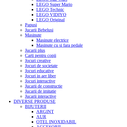
LEGO Super Mario
LEGO Technic
LEGO VIDIYO
LEGO Original
Papusi
Jucarii Bebelusi
Masinute
Masinute electrice
Masinute cu si fara pedale
Jucarii plus
Carti pentru copii
Jocuri creative
Jocuri de societate
Jocuri educative
Jocuri in aer liber
Jocuri interactive
Jucarii de constructie
Jucarii de imitatie
Jucarii interactive
DIVERSE PRODUSE
BIJUTERII
ARGINT
AUR
OTEL INOXIDABIL
ACCESORII