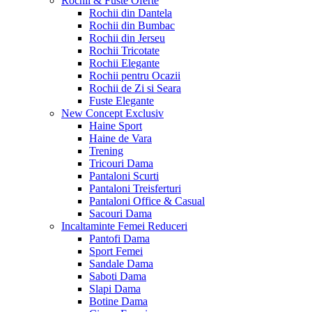
Rochii & Fuste
Oferte
Rochii din Dantela
Rochii din Bumbac
Rochii din Jerseu
Rochii Tricotate
Rochii Elegante
Rochii pentru Ocazii
Rochii de Zi si Seara
Fuste Elegante
New Concept
Exclusiv
Haine Sport
Haine de Vara
Trening
Tricouri Dama
Pantaloni Scurti
Pantaloni Treisferturi
Pantaloni Office & Casual
Sacouri Dama
Incaltaminte Femei
Reduceri
Pantofi Dama
Sport Femei
Sandale Dama
Saboti Dama
Slapi Dama
Botine Dama