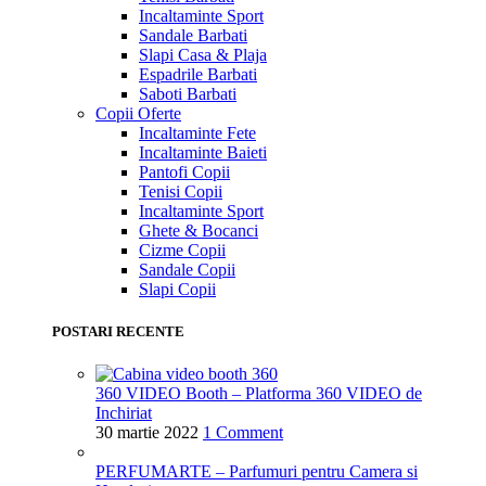
Incaltaminte Sport
Sandale Barbati
Slapi Casa & Plaja
Espadrile Barbati
Saboti Barbati
Copii
Oferte
Incaltaminte Fete
Incaltaminte Baieti
Pantofi Copii
Tenisi Copii
Incaltaminte Sport
Ghete & Bocanci
Cizme Copii
Sandale Copii
Slapi Copii
POSTARI RECENTE
360 VIDEO Booth – Platforma 360 VIDEO de
Inchiriat
30 martie 2022
1 Comment
PERFUMARTE – Parfumuri pentru Camera si