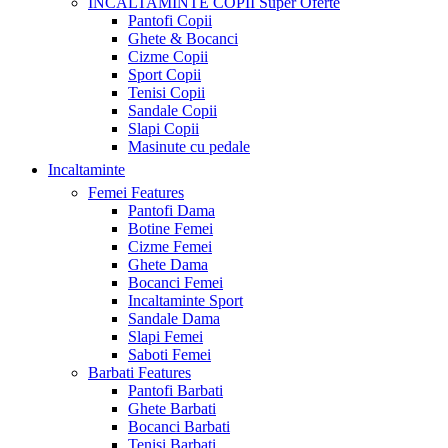
INCALTAMINTE COPII
Super Oferte
Pantofi Copii
Ghete & Bocanci
Cizme Copii
Sport Copii
Tenisi Copii
Sandale Copii
Slapi Copii
Masinute cu pedale
Incaltaminte
Femei
Features
Pantofi Dama
Botine Femei
Cizme Femei
Ghete Dama
Bocanci Femei
Incaltaminte Sport
Sandale Dama
Slapi Femei
Saboti Femei
Barbati
Features
Pantofi Barbati
Ghete Barbati
Bocanci Barbati
Tenisi Barbati