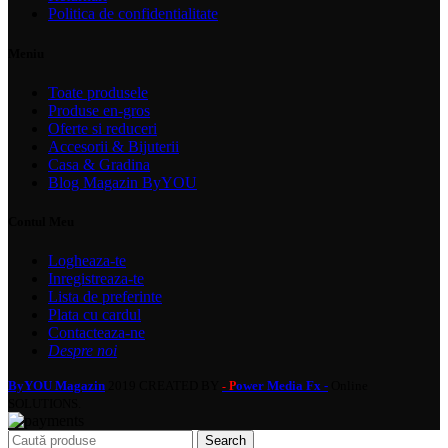
Politica de confidentialitate
Meniu
Toate produsele
Produse en-gros
Oferte si reduceri
Accesorii & Bijuterii
Casa & Gradina
Blog Magazin ByYOU
Contul Meu
Logheaza-te
Inregistreaza-te
Lista de preferinte
Plata cu cardul
Contacteaza-ne
Despre noi
ByYOU Magazin
2019 CREATED BY
ower Media Fx -
Online
- P
SOLUTIONS.
Search