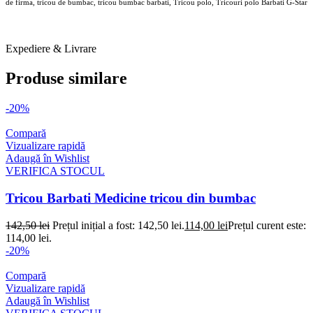
de firma, tricou de bumbac, tricou bumbac barbati, Tricou polo, Tricouri polo Barbati G-Star
ANSWEAR Tricouri B 1 O2 FEB 2026
Expediere & Livrare
Produse similare
-20%
Compară
Vizualizare rapidă
Adaugă în Wishlist
VERIFICA STOCUL
Tricou Barbati Medicine tricou din bumbac
142,50
lei
Prețul inițial a fost: 142,50 lei.
114,00
lei
Prețul curent este:
114,00 lei.
-20%
Compară
Vizualizare rapidă
Adaugă în Wishlist