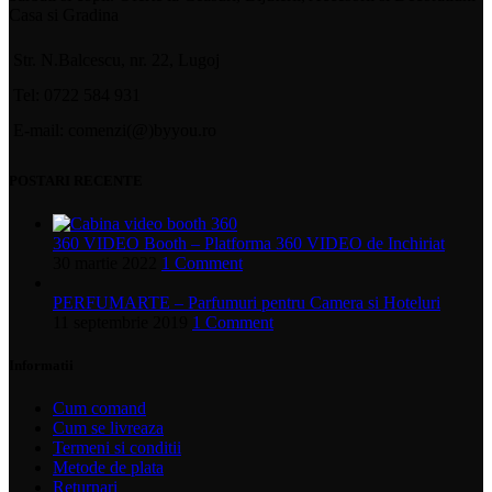
Casa si Gradina
Str. N.Balcescu, nr. 22, Lugoj
Tel: 0722 584 931
E-mail: comenzi(@)byyou.ro
POSTARI RECENTE
360 VIDEO Booth – Platforma 360 VIDEO de Inchiriat
30 martie 2022
1 Comment
PERFUMARTE – Parfumuri pentru Camera si Hoteluri
11 septembrie 2019
1 Comment
Informatii
Cum comand
Cum se livreaza
Termeni si conditii
Metode de plata
Returnari