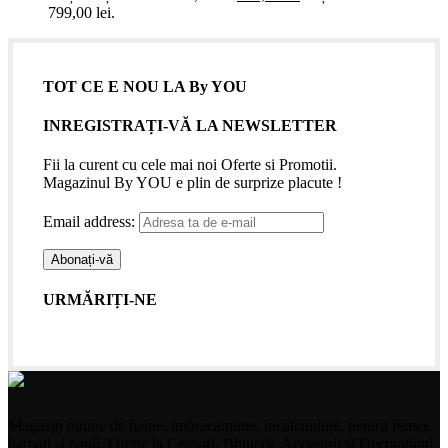
799,00 lei.
TOT CE E NOU LA By YOU
INREGISTRAȚI-VĂ LA NEWSLETTER
Fii la curent cu cele mai noi Oferte si Promotii.
Magazinul By YOU e plin de surprize placute !
Email address:
URMĂRIȚI-NE
Magazin online de haine, imbracaminte, incaltaminte, pentru femei,
barbati si copii. Oferte la Ceasuri, Bijuterii, Accesorii si Decoratiuni