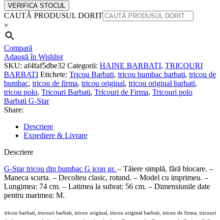
VERIFICA STOCUL
CAUTĂ PRODUSUL DORIT
×
Compară
Adaugă în Wishlist
SKU:
af4faf5dbe32
Categorii:
HAINE BARBATI
,
TRICOURI
BARBATI
Etichete:
Tricou Barbati
,
tricou bumbac barbati
,
tricou de
bumbac
,
tricou de firma
,
tricou original
,
tricou original barbati
,
tricou polo
,
Tricouri Barbati
,
Tricouri de Firma
,
Tricouri polo
Barbati G-Star
Share:
Descriere
Expediere & Livrare
Descriere
G-Star tricou din bumbac G icon gr.
– Tăiere simplă, fără blocare. –
Maneca scurta. – Decolteu clasic, rotund. – Model cu imprimeu. –
Lungimea: 74 cm. – Latimea la subrat: 56 cm. – Dimensiunile date
pentru marimea: M.
tricou barbati, tricouri barbati, tricou original, tricou original barbati, tricou de firma, tricouri