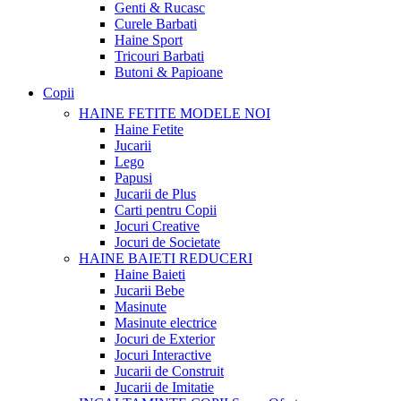
Genti & Rucasc
Curele Barbati
Haine Sport
Tricouri Barbati
Butoni & Papioane
Copii
HAINE FETITE
MODELE NOI
Haine Fetite
Jucarii
Lego
Papusi
Jucarii de Plus
Carti pentru Copii
Jocuri Creative
Jocuri de Societate
HAINE BAIETI
REDUCERI
Haine Baieti
Jucarii Bebe
Masinute
Masinute electrice
Jocuri de Exterior
Jocuri Interactive
Jucarii de Construit
Jucarii de Imitatie