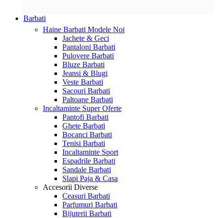
Barbati
Haine Barbati
Modele Noi
Jachete & Geci
Pantaloni Barbati
Pulovere Barbati
Bluze Barbati
Jeansi & Blugi
Veste Barbati
Sacouri Barbati
Paltoane Barbati
Incaltaminte
Super Oferte
Pantofi Barbati
Ghete Barbati
Bocanci Barbati
Tenisi Barbati
Incaltaminte Sport
Espadrile Barbati
Sandale Barbati
Slapi Paja & Casa
Accesorii
Diverse
Ceasuri Barbati
Parfumuri Barbati
Bijuterii Barbati