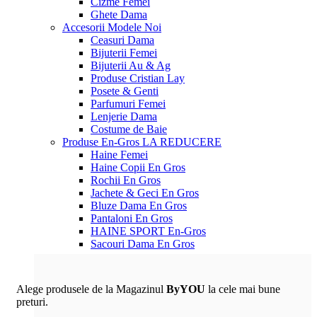
Cizme Femei
Ghete Dama
Accesorii
Modele Noi
Ceasuri Dama
Bijuterii Femei
Bijuterii Au & Ag
Produse Cristian Lay
Posete & Genti
Parfumuri Femei
Lenjerie Dama
Costume de Baie
Produse En-Gros
LA REDUCERE
Haine Femei
Haine Copii En Gros
Rochii En Gros
Jachete & Geci En Gros
Bluze Dama En Gros
Pantaloni En Gros
HAINE SPORT En-Gros
Sacouri Dama En Gros
Alege produsele de la Magazinul
ByYOU
la cele mai bune
preturi.