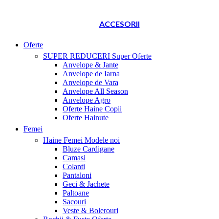
ACCESORII
Oferte
SUPER REDUCERI
Super Oferte
Anvelope & Jante
Anvelope de Iarna
Anvelope de Vara
Anvelope All Season
Anvelope Agro
Oferte Haine Copii
Oferte Hainute
Femei
Haine Femei
Modele noi
Bluze Cardigane
Camasi
Colanti
Pantaloni
Geci & Jachete
Paltoane
Sacouri
Veste & Bolerouri