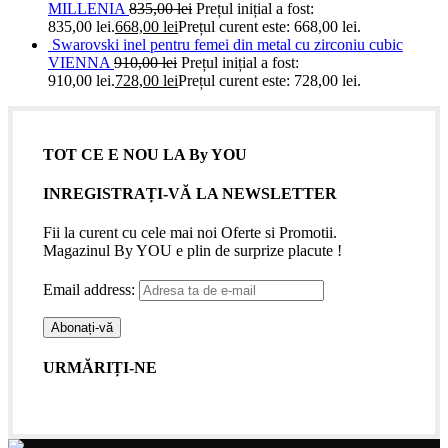
MILLENIA
835,00
lei
Prețul inițial a fost:
835,00 lei.
668,00
lei
Prețul curent este: 668,00 lei.
Swarovski inel pentru femei din metal cu zirconiu cubic
VIENNA
910,00
lei
Prețul inițial a fost:
910,00 lei.
728,00
lei
Prețul curent este: 728,00 lei.
TOT CE E NOU LA By YOU
INREGISTRAȚI-VĂ LA NEWSLETTER
Fii la curent cu cele mai noi Oferte si Promotii.
Magazinul By YOU e plin de surprize placute !
Email address:
URMĂRIȚI-NE