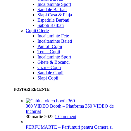
Incaltaminte Sport
Sandale Barbati
Slapi Casa & Plaja
Espadrile Barbati
Saboti Barbati
Copii
Oferte
Incaltaminte Fete
Incaltaminte Baieti
Pantofi Copii
Tenisi Copii
Incaltaminte Sport
Ghete & Bocanci
Cizme Copii
Sandale Copii
Slapi Copii
POSTARI RECENTE
360 VIDEO Booth – Platforma 360 VIDEO de
Inchiriat
30 martie 2022
1 Comment
PERFUMARTE – Parfumuri pentru Camera si