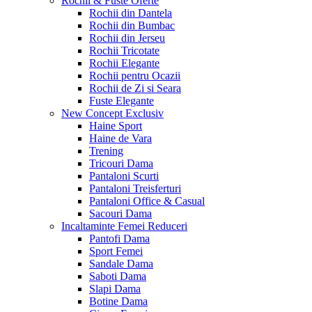
Rochii & Fuste
Oferte
Rochii din Dantela
Rochii din Bumbac
Rochii din Jerseu
Rochii Tricotate
Rochii Elegante
Rochii pentru Ocazii
Rochii de Zi si Seara
Fuste Elegante
New Concept
Exclusiv
Haine Sport
Haine de Vara
Trening
Tricouri Dama
Pantaloni Scurti
Pantaloni Treisferturi
Pantaloni Office & Casual
Sacouri Dama
Incaltaminte Femei
Reduceri
Pantofi Dama
Sport Femei
Sandale Dama
Saboti Dama
Slapi Dama
Botine Dama