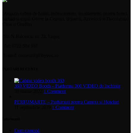
Magazin online de haine, imbracaminte, incaltaminte, pentru femei,
barbati si copii. Oferte la Ceasuri, Bijuterii, Accesorii si Decoratiuni
Casa si Gradina
Str. N.Balcescu, nr. 22, Lugoj
Tel: 0722 584 931
E-mail: comenzi(@)byyou.ro
POSTARI RECENTE
360 VIDEO Booth – Platforma 360 VIDEO de Inchiriat
30 martie 2022
1 Comment
PERFUMARTE – Parfumuri pentru Camera si Hoteluri
11 septembrie 2019
1 Comment
Informatii
Cum comand