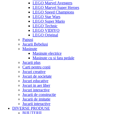
LEGO Marvel Avengers
LEGO Marvel Super Heroes
LEGO Speed Champions
LEGO Star Wars
LEGO Super Mario
LEGO Technic
LEGO VIDIYO
LEGO Original
Papusi
Jucarii Bebelusi
Masinute
Masinute electrice
Masinute cu si fara pedale
Jucarii plus
Carti pentru copii
Jocuri creative
Jocuri de societate
Jocuri educative
Jocuri in aer liber
Jocuri interactive
Jucarii de constructie
Jucarii de imitatie
Jucarii interactive
DIVERSE PRODUSE
BIJUTERII