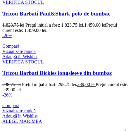
VERIFICA STOCUL
Tricou Barbati Paul&Shark polo de bumbac
1.823,75
lei
Prețul inițial a fost: 1.823,75 lei.
1.459,00
lei
Prețul
curent este: 1.459,00 lei.
-20%
Compară
Vizualizare rapidă
Adaugă în Wishlist
VERIFICA STOCUL
Tricou Barbati Dickies longsleeve din bumbac
298,75
lei
Prețul inițial a fost: 298,75 lei.
239,00
lei
Prețul curent este:
239,00 lei.
-26%
Compară
Vizualizare rapidă
Adaugă în Wishlist
ALEGE MARIMEA