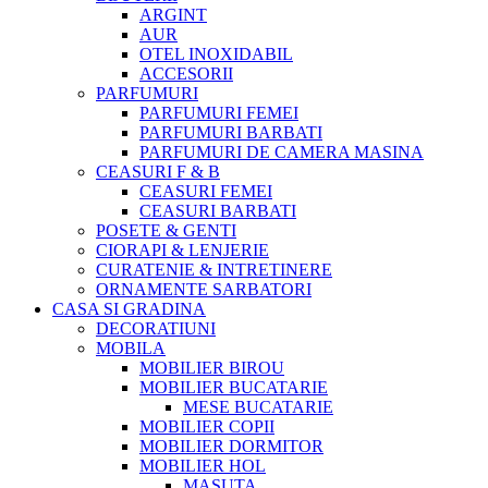
ARGINT
AUR
OTEL INOXIDABIL
ACCESORII
PARFUMURI
PARFUMURI FEMEI
PARFUMURI BARBATI
PARFUMURI DE CAMERA MASINA
CEASURI F & B
CEASURI FEMEI
CEASURI BARBATI
POSETE & GENTI
CIORAPI & LENJERIE
CURATENIE & INTRETINERE
ORNAMENTE SARBATORI
CASA SI GRADINA
DECORATIUNI
MOBILA
MOBILIER BIROU
MOBILIER BUCATARIE
MESE BUCATARIE
MOBILIER COPII
MOBILIER DORMITOR
MOBILIER HOL
MASUTA