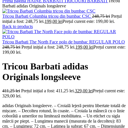
Prima pagină
HAINE BARBATI
TRICOURI BARBATI
Tricou
Barbati adidas Originals longsleeve
Tricou Barbati Columbia tricou din bumbac CSC
248,75
lei
Prețul
inițial a fost: 248,75 lei.
199,00
lei
Prețul curent este: 199,00 lei.
Back to products
Tricou Barbati The North Face polo de bumbac REGULAR POLO
248,75
lei
Prețul inițial a fost: 248,75 lei.
199,00
lei
Prețul curent este:
199,00 lei.
Tricou Barbati adidas
Originals longsleeve
411,25
lei
Prețul inițial a fost: 411,25 lei.
329,00
lei
Prețul curent este:
329,00 lei.
adidas Originals longsleeve. – Croială lejeră pentru libertate totală de
mișcare. – Decolteu rotund, în coaste. – Croiala la mânecă cu o linie
coborâtă a umerilor nu limitează mobilitatea. – Un etichet cu sigla
mărcii pe piept. – Lungimea manecii (masurata de la decolteu): 83
cm. – Lungimea: 72 cm. – Latimea la subrat: 67 cm. – Dimensiunile