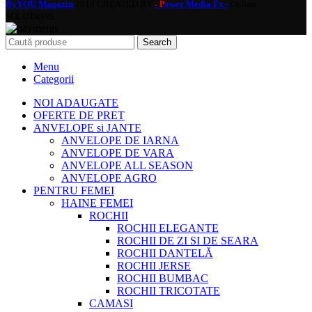
ByYOU Magazin
2019 CREATED BY
ower Media Fx -
Online
- P
SOLUTIONS.
Search
Menu
Categorii
NOI ADAUGATE
OFERTE DE PRET
ANVELOPE si JANTE
ANVELOPE DE IARNA
ANVELOPE DE VARA
ANVELOPE ALL SEASON
ANVELOPE AGRO
PENTRU FEMEI
HAINE FEMEI
ROCHII
ROCHII ELEGANTE
ROCHII DE ZI SI DE SEARA
ROCHII DANTELĂ
ROCHII JERSE
ROCHII BUMBAC
ROCHII TRICOTATE
CAMASI