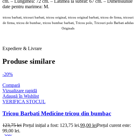
cm. – Lungimea: 72 cm. – Latimea la subrat: 67 cm. – Dimensiunile
date pentru marimea: M.
tricou barbati, tricouri barbati, tricou original, tricou original barbati, tricou de firma, tricouri
de firma, tricou de bumbac, tricou bumbac barbati, Tricou polo, Tricouri polo Barbati adidas
Originals
ANSWEAR Tricouri B 1 O2 FEB 2026
Expediere & Livrare
Produse similare
-20%
Compară
Vizualizare rapidă
Adaugă în Wishlist
VERIFICA STOCUL
Tricou Barbati Medicine tricou din bumbac
123,75
lei
Prețul inițial a fost: 123,75 lei.
99,00
lei
Prețul curent este:
99,00 lei.