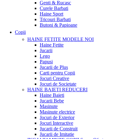
Genti & Rucasc
Curele Barbati
Haine Sport
Tricouri Barbati
Butoni & Papioane
Copii
HAINE FETITE
MODELE NOI
Haine Fetite
Jucarii
Lego
Papusi
Jucarii de Plus
Carti pentru Copii
Jocuri Creative
Jocuri de Societate
HAINE BAIETI
REDUCERI
Haine Baieti
Jucarii Bebe
Masinute
Masinute electrice
Jocuri de Exterior
Jocuri Interactive
Jucarii de Construit
Jucarii de Imitatie