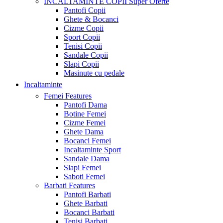
INCALTAMINTE COPII
Super Oferte
Pantofi Copii
Ghete & Bocanci
Cizme Copii
Sport Copii
Tenisi Copii
Sandale Copii
Slapi Copii
Masinute cu pedale
Incaltaminte
Femei
Features
Pantofi Dama
Botine Femei
Cizme Femei
Ghete Dama
Bocanci Femei
Incaltaminte Sport
Sandale Dama
Slapi Femei
Saboti Femei
Barbati
Features
Pantofi Barbati
Ghete Barbati
Bocanci Barbati
Tenisi Barbati