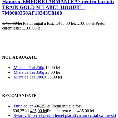
Hanorac EMPORIO ARMANI EA7 pentru barbati
TRAIN GOLD M LABEL HOODIE –
7M0000350AF10343U8100
1.485,00
lei
Prețul inițial a fost: 1.485,00 lei.
1.100,00
lei
Prețul
curent este: 1.100,00 lei.
NOU ADAUGATE
Miere de Tei 250g
15,00
lei
Miere de Tei 350g
23,00
lei
Miere de Tei 1000g
35,00
lei
RECOMANDATE
Furla colier
606,25
lei
Prețul inițial a fost:
606,25 lei.
485,00
lei
Prețul curent este: 485,00 lei.
Swarovski cercei pentru femei placati cu aur cristal swarovski