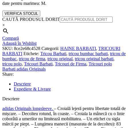
date pentru marimea: M.
VERIFICA STOCUL
CAUTĂ PRODUSUL DORIT
×
Compară
Adaugă în Wishlist
SKU:
8ce2e68c4528
Categorii:
HAINE BARBATI
,
TRICOURI
BARBATI
Etichete:
Tricou Barbati
,
tricou bumbac barbati
,
tricou de
bumbac
,
tricou de firma
,
tricou original
,
tricou original barbati
,
tricou polo
,
Tricouri Barbati
,
Tricouri de Firma
,
Tricouri polo
Barbati adidas Originals
Share:
Descriere
Expediere & Livrare
Descriere
adidas Originals longsleeve.
– Croială lejeră pentru libertate totală de
mișcare. – Decolteu rotund, în coaste. – Croiala la mânecă cu o linie
coborâtă a umerilor nu limitează mobilitatea. – Un etichet cu sigla
mărcii pe piept. – Lungimea manecii (masurata de la decolteu): 83