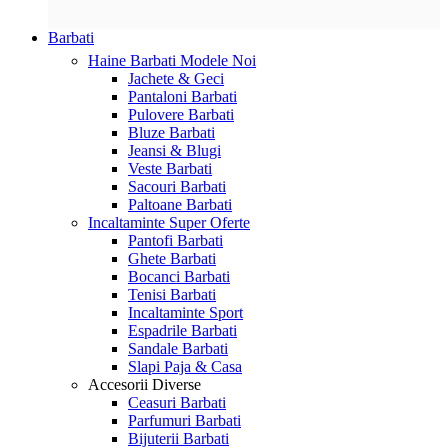
Barbati
Haine Barbati
Modele Noi
Jachete & Geci
Pantaloni Barbati
Pulovere Barbati
Bluze Barbati
Jeansi & Blugi
Veste Barbati
Sacouri Barbati
Paltoane Barbati
Incaltaminte
Super Oferte
Pantofi Barbati
Ghete Barbati
Bocanci Barbati
Tenisi Barbati
Incaltaminte Sport
Espadrile Barbati
Sandale Barbati
Slapi Paja & Casa
Accesorii
Diverse
Ceasuri Barbati
Parfumuri Barbati
Bijuterii Barbati