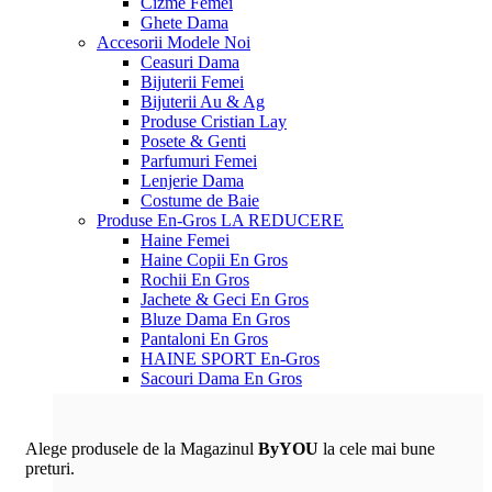
Cizme Femei
Ghete Dama
Accesorii
Modele Noi
Ceasuri Dama
Bijuterii Femei
Bijuterii Au & Ag
Produse Cristian Lay
Posete & Genti
Parfumuri Femei
Lenjerie Dama
Costume de Baie
Produse En-Gros
LA REDUCERE
Haine Femei
Haine Copii En Gros
Rochii En Gros
Jachete & Geci En Gros
Bluze Dama En Gros
Pantaloni En Gros
HAINE SPORT En-Gros
Sacouri Dama En Gros
Alege produsele de la Magazinul
ByYOU
la cele mai bune
preturi.