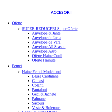
ACCESORII
Oferte
SUPER REDUCERI
Super Oferte
Anvelope & Jante
Anvelope de Iarna
Anvelope de Vara
Anvelope All Season
Anvelope Agro
Oferte Haine Copii
Oferte Hainute
Femei
Haine Femei
Modele noi
Bluze Cardigane
Camasi
Colanti
Pantaloni
Geci & Jachete
Paltoane
Sacouri
Veste & Bolerouri