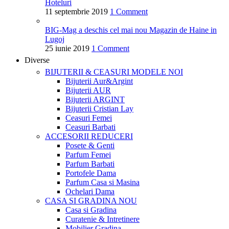
Hoteluri
11 septembrie 2019
1 Comment
BIG-Mag a deschis cel mai nou Magazin de Haine in
Lugoj
25 iunie 2019
1 Comment
Diverse
BIJUTERII & CEASURI
MODELE NOI
Bijuterii Aur&Argint
Bijuterii AUR
Bijuterii ARGINT
Bijuterii Cristian Lay
Ceasuri Femei
Ceasuri Barbati
ACCESORII
REDUCERI
Posete & Genti
Parfum Femei
Parfum Barbati
Portofele Dama
Parfum Casa si Masina
Ochelari Dama
CASA SI GRADINA
NOU
Casa si Gradina
Curatenie & Intretinere
Mobilier Gradina