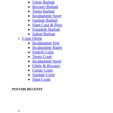
Ghete Barbati
Bocanci Barbati
Tenisi Barbati
Incaltaminte Sport
Sandale Barbati
Slapi Casa & Plaja
Espadrile Barbati
Saboti Barbati
Copii
Oferte
Incaltaminte Fete
Incaltaminte Baieti
Pantofi Copii
Tenisi Copii
Incaltaminte Sport
Ghete & Bocanci
Cizme Copii
Sandale Copii
Slapi Copii
POSTARI RECENTE