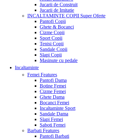
Jucarii de Construit
Jucarii de Imitatie
INCALTAMINTE COPII
Super Oferte
Pantofi Copii
Ghete & Bocanci
Cizme Copii
Sport Copii
Tenisi Copii
Sandale Copii
Slapi Copii
Masinute cu pedale
Incaltaminte
Femei
Features
Pantofi Dama
Botine Femei
Cizme Femei
Ghete Dama
Bocanci Femei
Incaltaminte Sport
Sandale Dama
Slapi Femei
Saboti Femei
Barbati
Features
Pantofi Barbati