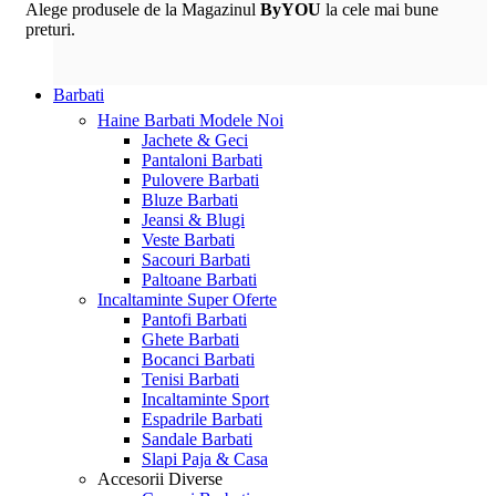
Alege produsele de la Magazinul
ByYOU
la cele mai bune
preturi.
Barbati
Haine Barbati
Modele Noi
Jachete & Geci
Pantaloni Barbati
Pulovere Barbati
Bluze Barbati
Jeansi & Blugi
Veste Barbati
Sacouri Barbati
Paltoane Barbati
Incaltaminte
Super Oferte
Pantofi Barbati
Ghete Barbati
Bocanci Barbati
Tenisi Barbati
Incaltaminte Sport
Espadrile Barbati
Sandale Barbati
Slapi Paja & Casa
Accesorii
Diverse