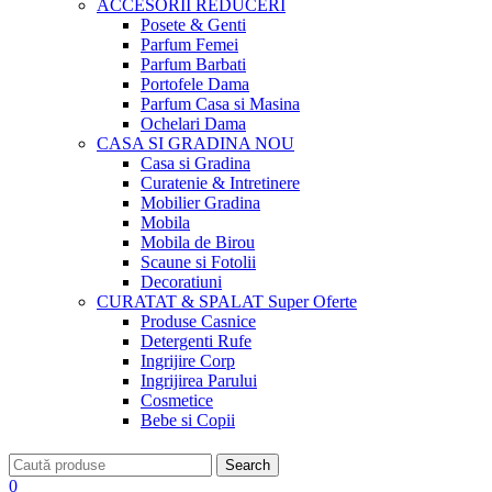
ACCESORII
REDUCERI
Posete & Genti
Parfum Femei
Parfum Barbati
Portofele Dama
Parfum Casa si Masina
Ochelari Dama
CASA SI GRADINA
NOU
Casa si Gradina
Curatenie & Intretinere
Mobilier Gradina
Mobila
Mobila de Birou
Scaune si Fotolii
Decoratiuni
CURATAT & SPALAT
Super Oferte
Produse Casnice
Detergenti Rufe
Ingrijire Corp
Ingrijirea Parului
Cosmetice
Bebe si Copii
Search
0