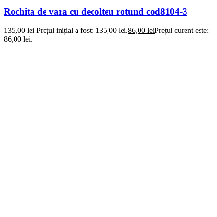
Rochita de vara cu decolteu rotund cod8104-3
135,00
lei
Prețul inițial a fost: 135,00 lei.
86,00
lei
Prețul curent este:
86,00 lei.