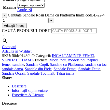
Marime
Anulează
Cantitate Sandale Rosii Dama cu Platforma Inalta codBL-22-4
Adaugă în coș
CAUTĂ PRODUSUL DORIT
×
Compară
Adaugă în Wishlist
SKU:
50dc01439bf0
Categorii:
INCALTAMINTE FEMEI
,
SANDALE DAMA
Etichete:
Model nou
,
modele noi
,
papuci
femei
,
sandale
,
Sandale Copii
,
Sandale cu Platforma
,
sandale cu toc
,
sandale dama
,
Sandale din Piele
,
Sandale Femei
,
Sandale Fetite
,
Sandale Ocazii
,
Sandale Toc Inalt
,
Talpa inalta
Share:
Descriere
Informații suplimentare
Expediere & Livrare
Descriere