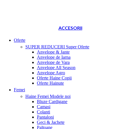
ACCESORII
Oferte
SUPER REDUCERI
Super Oferte
Anvelope & Jante
Anvelope de Iarna
Anvelope de Vara
Anvelope All Season
Anvelope Agro
Oferte Haine Copii
Oferte Hainute
Femei
Haine Femei
Modele noi
Bluze Cardigane
Camasi
Colanti
Pantaloni
Geci & Jachete
Paltoane