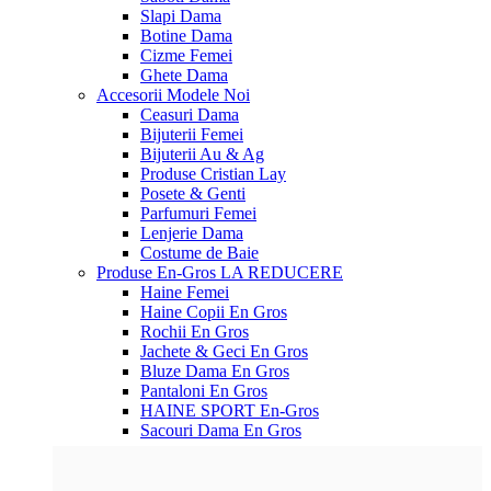
Slapi Dama
Botine Dama
Cizme Femei
Ghete Dama
Accesorii
Modele Noi
Ceasuri Dama
Bijuterii Femei
Bijuterii Au & Ag
Produse Cristian Lay
Posete & Genti
Parfumuri Femei
Lenjerie Dama
Costume de Baie
Produse En-Gros
LA REDUCERE
Haine Femei
Haine Copii En Gros
Rochii En Gros
Jachete & Geci En Gros
Bluze Dama En Gros
Pantaloni En Gros
HAINE SPORT En-Gros
Sacouri Dama En Gros