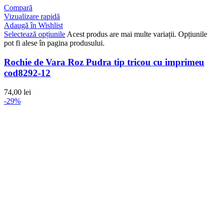
Compară
Vizualizare rapidă
Adaugă în Wishlist
Selectează opțiunile
Acest produs are mai multe variații. Opțiunile
pot fi alese în pagina produsului.
Rochie de Vara Roz Pudra tip tricou cu imprimeu
cod8292-12
74,00
lei
-29%