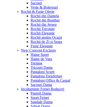
Sacouri
Veste & Bolerouri
Rochii & Fuste
Oferte
Rochii din Dantela
Rochii din Bumbac
Rochii din Jerseu
Rochii Tricotate
Rochii Elegante
Rochii pentru Ocazii
Rochii de Zi si Seara
Fuste Elegante
New Concept
Exclusiv
Haine Sport
Haine de Vara
Trening
Tricouri Dama
Pantaloni Scurti
Pantaloni Treisferturi
Pantaloni Office & Casual
Sacouri Dama
Incaltaminte Femei
Reduceri
Pantofi Dama
Sport Femei
Sandale Dama
Saboti Dama