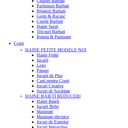
Ceasuri Barbati
Parfumuri Barbati
Bijuterii Barbati
Genti & Rucasc
Curele Barbati
Haine Sport
Tricouri Barbati
Butoni & Papioane
Copii
HAINE FETITE
MODELE NOI
Haine Fetite
Jucarii
Lego
Papusi
Jucarii de Plus
Carti pentru Copii
Jocuri Creative
Jocuri de Societate
HAINE BAIETI
REDUCERI
Haine Baieti
Jucarii Bebe
Masinute
Masinute electrice
Jocuri de Exterior
Jocuri Interactive