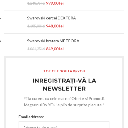
999,00
lei
1.248,75
lei
Swarovski cercei DEXTERA
948,00
lei
1.185,00
lei
Swarovski bratara METEORA
849,00
lei
1.061,25
lei
TOT CE E NOU LA By YOU
INREGISTRAȚI-VĂ LA
NEWSLETTER
Fii la curent cu cele mai noi Oferte si Promotii.
Magazinul By YOU e plin de surprize placute !
Email address: