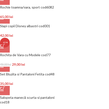
Rochie toamna/vara, sport cod6082
65,00
lei
Slapi copii Disney albastri cod001
42,00
lei
-41%
Rochita de Vara cu Modele cod77
29,00
lei
49,00
lei
Set Bluzita si Pantaloni Fetita cod48
35,00
lei
Salopeta manecă scurta si pantaloni
cod18