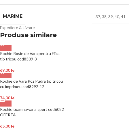
MARIME
37
,
38
,
39
,
40
,
41
Expediere & Livrare
Produse similare
Rochie Rosie de Vara pentru Fiica
tip tricou cod8309-3
69,00
lei
Rochie de Vara Roz Pudra tip tricou
cu imprimeu cod8292-12
74,00
lei
Rochie toamna/vara, sport cod6082
OFERTA
65,00
lei