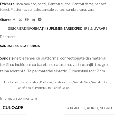
Etichete:
incaltaminte
,
ocazii
,
Pantofi cu toc
,
Pantofi dama
,
pantofi
femei
,
Platforma
,
sandale
,
sandale cu toc
,
sandale vara
,
vara
Share:
DESCRIERE
INFORMAȚII SUPLIMENTARE
EXPEDIERE & LIVRARE
Descriere
SANDALE CU PLATFORMA
Sandale
negre femei cu platforma, confectionate din material
textil cu inchidere cu bareta cu catarama, varf rotunjit, toc gros,
talpa aderenta. Talpa: material sintetic. Dimensiuni toc: 7 cm
Incaltaminte, Vara, Sandale, Platforma, Sandale cu Toc, Sandale Vara, Sandale, Ocazii,
Pantofi Femei, Pantofi cu toc, Pantofi Dama,
J-77-FUCHSIA
kalapod
Informații suplimentare
CULOARE
ARGINTIU
,
AURIU
,
NEGRU