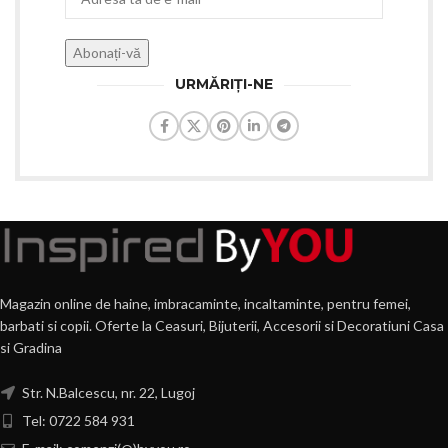
URMĂRIȚI-NE
Magazin online de haine, imbracaminte, incaltaminte, pentru femei,
barbati si copii. Oferte la Ceasuri, Bijuterii, Accesorii si Decoratiuni Casa
si Gradina
Str. N.Balcescu, nr. 22, Lugoj
Tel: 0722 584 931