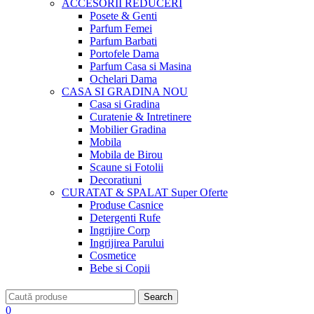
ACCESORII
REDUCERI
Posete & Genti
Parfum Femei
Parfum Barbati
Portofele Dama
Parfum Casa si Masina
Ochelari Dama
CASA SI GRADINA
NOU
Casa si Gradina
Curatenie & Intretinere
Mobilier Gradina
Mobila
Mobila de Birou
Scaune si Fotolii
Decoratiuni
CURATAT & SPALAT
Super Oferte
Produse Casnice
Detergenti Rufe
Ingrijire Corp
Ingrijirea Parului
Cosmetice
Bebe si Copii
Search
0