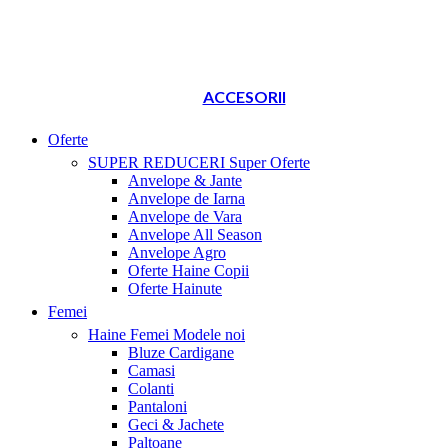
ACCESORII
Oferte
SUPER REDUCERI
Super Oferte
Anvelope & Jante
Anvelope de Iarna
Anvelope de Vara
Anvelope All Season
Anvelope Agro
Oferte Haine Copii
Oferte Hainute
Femei
Haine Femei
Modele noi
Bluze Cardigane
Camasi
Colanti
Pantaloni
Geci & Jachete
Paltoane