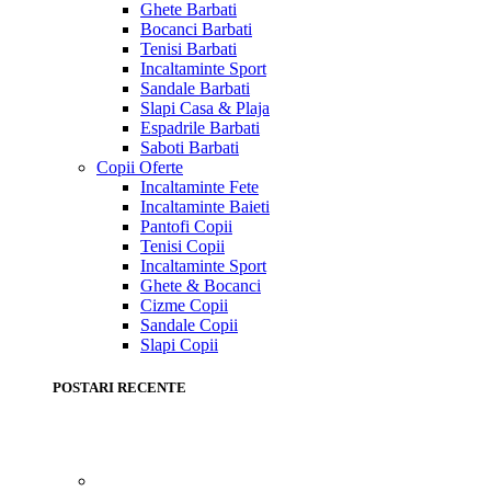
Ghete Barbati
Bocanci Barbati
Tenisi Barbati
Incaltaminte Sport
Sandale Barbati
Slapi Casa & Plaja
Espadrile Barbati
Saboti Barbati
Copii
Oferte
Incaltaminte Fete
Incaltaminte Baieti
Pantofi Copii
Tenisi Copii
Incaltaminte Sport
Ghete & Bocanci
Cizme Copii
Sandale Copii
Slapi Copii
POSTARI RECENTE