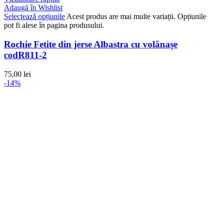
Adaugă în Wishlist
Selectează opțiunile
Acest produs are mai multe variații. Opțiunile
pot fi alese în pagina produsului.
Rochie Fetite din jerse Albastra cu volănașe
codR811-2
75,00
lei
-14%