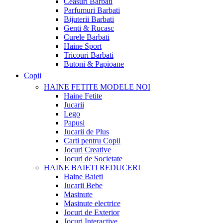
Ceasuri Barbati
Parfumuri Barbati
Bijuterii Barbati
Genti & Rucasc
Curele Barbati
Haine Sport
Tricouri Barbati
Butoni & Papioane
Copii
HAINE FETITE
MODELE NOI
Haine Fetite
Jucarii
Lego
Papusi
Jucarii de Plus
Carti pentru Copii
Jocuri Creative
Jocuri de Societate
HAINE BAIETI
REDUCERI
Haine Baieti
Jucarii Bebe
Masinute
Masinute electrice
Jocuri de Exterior
Jocuri Interactive