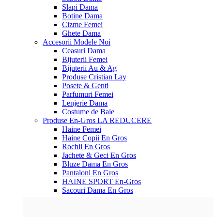
Slapi Dama
Botine Dama
Cizme Femei
Ghete Dama
Accesorii
Modele Noi
Ceasuri Dama
Bijuterii Femei
Bijuterii Au & Ag
Produse Cristian Lay
Posete & Genti
Parfumuri Femei
Lenjerie Dama
Costume de Baie
Produse En-Gros
LA REDUCERE
Haine Femei
Haine Copii En Gros
Rochii En Gros
Jachete & Geci En Gros
Bluze Dama En Gros
Pantaloni En Gros
HAINE SPORT En-Gros
Sacouri Dama En Gros