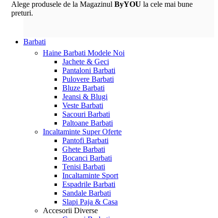
Alege produsele de la Magazinul
ByYOU
la cele mai bune
preturi.
Barbati
Haine Barbati
Modele Noi
Jachete & Geci
Pantaloni Barbati
Pulovere Barbati
Bluze Barbati
Jeansi & Blugi
Veste Barbati
Sacouri Barbati
Paltoane Barbati
Incaltaminte
Super Oferte
Pantofi Barbati
Ghete Barbati
Bocanci Barbati
Tenisi Barbati
Incaltaminte Sport
Espadrile Barbati
Sandale Barbati
Slapi Paja & Casa
Accesorii
Diverse