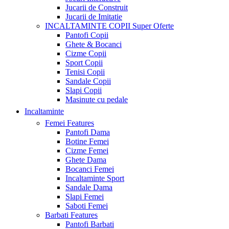
Jucarii de Construit
Jucarii de Imitatie
INCALTAMINTE COPII
Super Oferte
Pantofi Copii
Ghete & Bocanci
Cizme Copii
Sport Copii
Tenisi Copii
Sandale Copii
Slapi Copii
Masinute cu pedale
Incaltaminte
Femei
Features
Pantofi Dama
Botine Femei
Cizme Femei
Ghete Dama
Bocanci Femei
Incaltaminte Sport
Sandale Dama
Slapi Femei
Saboti Femei
Barbati
Features
Pantofi Barbati