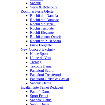
Sacouri
Veste & Bolerouri
Rochii & Fuste
Oferte
Rochii din Dantela
Rochii din Bumbac
Rochii din Jerseu
Rochii Tricotate
Rochii Elegante
Rochii pentru Ocazii
Rochii de Zi si Seara
Fuste Elegante
New Concept
Exclusiv
Haine Sport
Haine de Vara
Trening
Tricouri Dama
Pantaloni Scurti
Pantaloni Treisferturi
Pantaloni Office & Casual
Sacouri Dama
Incaltaminte Femei
Reduceri
Pantofi Dama
Sport Femei
Sandale Dama
Saboti Dama