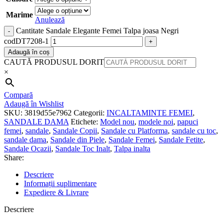
Marime
Anulează
Cantitate Sandale Elegante Femei Talpa joasa Negri
codDT7208-1
Adaugă în coș
CAUTĂ PRODUSUL DORIT
×
Compară
Adaugă în Wishlist
SKU:
3819d55e7962
Categorii:
INCALTAMINTE FEMEI
,
SANDALE DAMA
Etichete:
Model nou
,
modele noi
,
papuci
femei
,
sandale
,
Sandale Copii
,
Sandale cu Platforma
,
sandale cu toc
,
sandale dama
,
Sandale din Piele
,
Sandale Femei
,
Sandale Fetite
,
Sandale Ocazii
,
Sandale Toc Inalt
,
Talpa inalta
Share:
Descriere
Informații suplimentare
Expediere & Livrare
Descriere