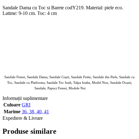
Sandale Dama cu Toc si Barete codY219. Material: piele eco.
Latime: 9-10 cm. Toc: 4 cm
Sandale Femei, Sandale Dama, Sandale Copii, Sandale Fetite, Sandale din Piele, Sandale cu
Toc, Sandale cu Platforma, Sandale Toc Inalt, Talpa Inalta, Model Nou, Sandale Ocazii,
Sandale, Papuci Femei, Modele Noi
Lush Fashin
Informații suplimentare
Culoare
GRI
Marime
36
,
38
,
40
,
41
Expediere & Livrare
Produse similare