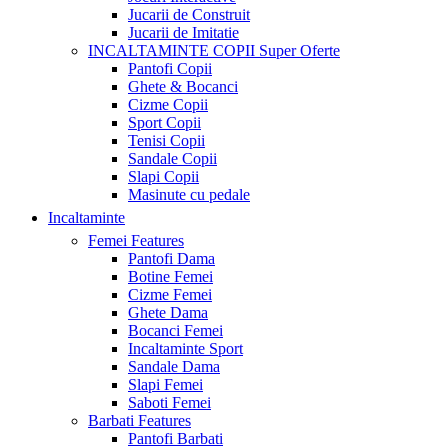
Jucarii de Construit
Jucarii de Imitatie
INCALTAMINTE COPII
Super Oferte
Pantofi Copii
Ghete & Bocanci
Cizme Copii
Sport Copii
Tenisi Copii
Sandale Copii
Slapi Copii
Masinute cu pedale
Incaltaminte
Femei
Features
Pantofi Dama
Botine Femei
Cizme Femei
Ghete Dama
Bocanci Femei
Incaltaminte Sport
Sandale Dama
Slapi Femei
Saboti Femei
Barbati
Features
Pantofi Barbati