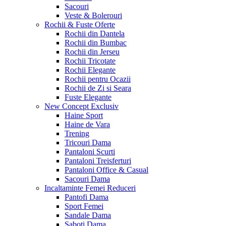
Sacouri
Veste & Bolerouri
Rochii & Fuste
Oferte
Rochii din Dantela
Rochii din Bumbac
Rochii din Jerseu
Rochii Tricotate
Rochii Elegante
Rochii pentru Ocazii
Rochii de Zi si Seara
Fuste Elegante
New Concept
Exclusiv
Haine Sport
Haine de Vara
Trening
Tricouri Dama
Pantaloni Scurti
Pantaloni Treisferturi
Pantaloni Office & Casual
Sacouri Dama
Incaltaminte Femei
Reduceri
Pantofi Dama
Sport Femei
Sandale Dama
Saboti Dama