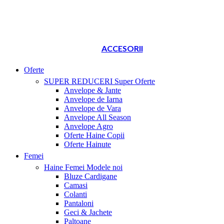
ACCESORII
Oferte
SUPER REDUCERI
Super Oferte
Anvelope & Jante
Anvelope de Iarna
Anvelope de Vara
Anvelope All Season
Anvelope Agro
Oferte Haine Copii
Oferte Hainute
Femei
Haine Femei
Modele noi
Bluze Cardigane
Camasi
Colanti
Pantaloni
Geci & Jachete
Paltoane