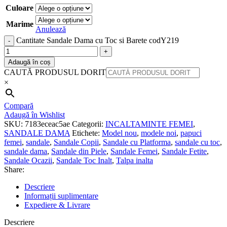
Culoare
Marime
Anulează
Cantitate Sandale Dama cu Toc si Barete codY219
Adaugă în coș
CAUTĂ PRODUSUL DORIT
×
Compară
Adaugă în Wishlist
SKU:
7183eceac5ae
Categorii:
INCALTAMINTE FEMEI
,
SANDALE DAMA
Etichete:
Model nou
,
modele noi
,
papuci
femei
,
sandale
,
Sandale Copii
,
Sandale cu Platforma
,
sandale cu toc
,
sandale dama
,
Sandale din Piele
,
Sandale Femei
,
Sandale Fetite
,
Sandale Ocazii
,
Sandale Toc Inalt
,
Talpa inalta
Share:
Descriere
Informații suplimentare
Expediere & Livrare
Descriere