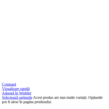
Compară
Vizualizare rapidă
Adaugă în Wishlist
Selectează opțiunile
Acest produs are mai multe variații. Opțiunile
pot fi alese în pagina produsului.