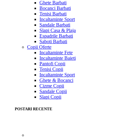
Ghete Barbati
Bocanci Barbati
Tenisi Barbati
Incaltaminte Sport
Sandale Barbati
Slapi Casa & Plaja
Espadrile Barbati
Saboti Barbati
Copii
Oferte
Incaltaminte Fete
Incaltaminte Baieti
Pantofi Copii
Tenisi Copii
Incaltaminte Sport
Ghete & Bocanci
Cizme Copii
Sandale Copii
Slapi Copii
POSTARI RECENTE