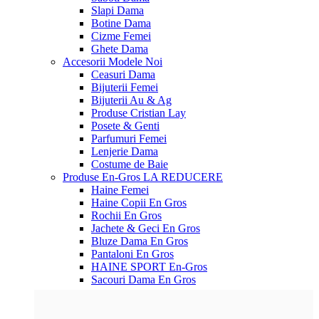
Slapi Dama
Botine Dama
Cizme Femei
Ghete Dama
Accesorii
Modele Noi
Ceasuri Dama
Bijuterii Femei
Bijuterii Au & Ag
Produse Cristian Lay
Posete & Genti
Parfumuri Femei
Lenjerie Dama
Costume de Baie
Produse En-Gros
LA REDUCERE
Haine Femei
Haine Copii En Gros
Rochii En Gros
Jachete & Geci En Gros
Bluze Dama En Gros
Pantaloni En Gros
HAINE SPORT En-Gros
Sacouri Dama En Gros