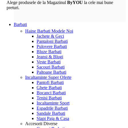
Alege produsele de la Magazinul
ByYOU
la cele mai bune
preturi.
Barbati
Haine Barbati
Modele Noi
Jachete & Geci
Pantaloni Barbati
Pulovere Barbati
Bluze Barbati
Jeansi & Blugi
Veste Barbati
Sacouri Barbati
Paltoane Barbati
Incaltaminte
Super Oferte
Pantofi Barbati
Ghete Barbati
Bocanci Barbati
Tenisi Barbati
Incaltaminte Sport
Espadrile Barbati
Sandale Barbati
Slapi Paja & Casa
Accesorii
Diverse