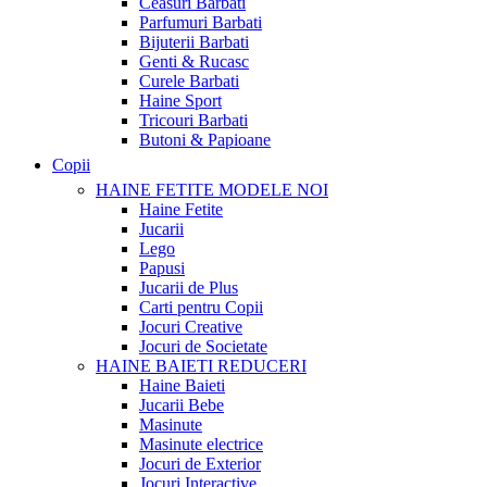
Ceasuri Barbati
Parfumuri Barbati
Bijuterii Barbati
Genti & Rucasc
Curele Barbati
Haine Sport
Tricouri Barbati
Butoni & Papioane
Copii
HAINE FETITE
MODELE NOI
Haine Fetite
Jucarii
Lego
Papusi
Jucarii de Plus
Carti pentru Copii
Jocuri Creative
Jocuri de Societate
HAINE BAIETI
REDUCERI
Haine Baieti
Jucarii Bebe
Masinute
Masinute electrice
Jocuri de Exterior
Jocuri Interactive