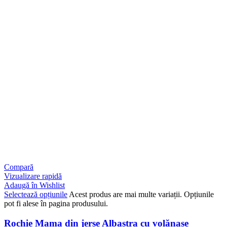
Compară
Vizualizare rapidă
Adaugă în Wishlist
Selectează opțiunile
Acest produs are mai multe variații. Opțiunile
pot fi alese în pagina produsului.
Rochie Mama din jerse Albastra cu volănașe