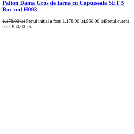
Palton Dama Gros de Iarna cu Captuseala SET 5
Buc cod H093
1.178,00
lei
Prețul inițial a fost: 1.178,00 lei.
950,00
lei
Prețul curent
este: 950,00 lei.