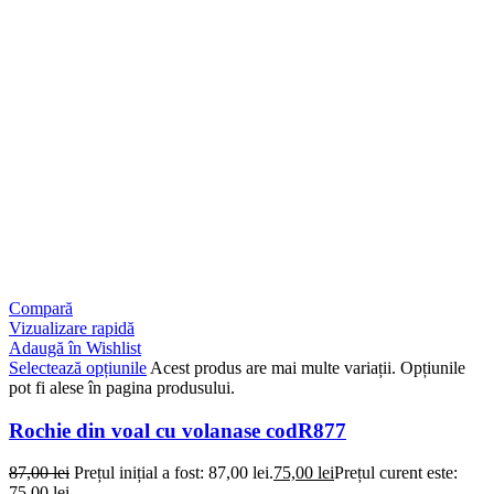
Compară
Vizualizare rapidă
Adaugă în Wishlist
Selectează opțiunile
Acest produs are mai multe variații. Opțiunile
pot fi alese în pagina produsului.
Rochie din voal cu volanase codR877
87,00
lei
Prețul inițial a fost: 87,00 lei.
75,00
lei
Prețul curent este:
75,00 lei.