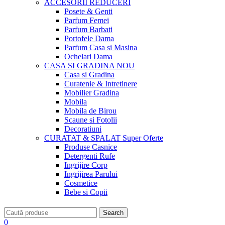
ACCESORII
REDUCERI
Posete & Genti
Parfum Femei
Parfum Barbati
Portofele Dama
Parfum Casa si Masina
Ochelari Dama
CASA SI GRADINA
NOU
Casa si Gradina
Curatenie & Intretinere
Mobilier Gradina
Mobila
Mobila de Birou
Scaune si Fotolii
Decoratiuni
CURATAT & SPALAT
Super Oferte
Produse Casnice
Detergenti Rufe
Ingrijire Corp
Ingrijirea Parului
Cosmetice
Bebe si Copii
Search
0