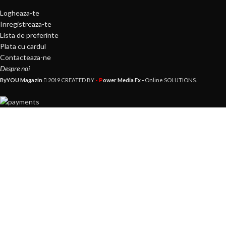
Logheaza-te
Inregistreaza-te
Lista de preferinte
Plata cu cardul
Contacteaza-ne
Despre noi
- P
ByYOU Magazin
2019 CREATED BY
ower Media Fx -
Online SOLUTIONS.