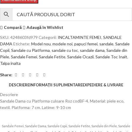
Compară
Adaugă în Wishlist
SKU:
4248603fd979
Categorii:
INCALTAMINTE FEMEI
,
SANDALE
DAMA
Etichete:
Model nou
,
modele noi
,
papuci femei
,
sandale
,
Sandale
Copii
,
Sandale cu Platforma
,
sandale cu toc
,
sandale dama
,
Sandale din
Piele
,
Sandale Femei
,
Sandale Fetite
,
Sandale Ocazii
,
Sandale Toc Inalt
,
Talpa inalta
Share:
DESCRIERE
INFORMAȚII SUPLIMENTARE
EXPEDIERE & LIVRARE
Descriere
Sandale Dama cu Platforma culoare Roz codBF-4. Material: piele eco,
textil. Platforma: 7 cm. Latime: 9-10 cm
Sandale Femei, Sandale Dama, Sandale Copii, Sandale Fetite, Sandale din Piele, Sandale