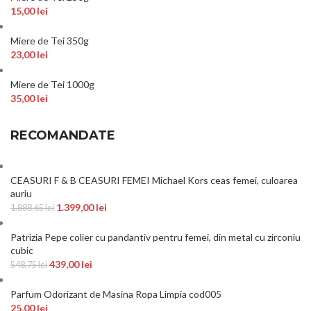
15,00
lei
Miere de Tei 350g
23,00
lei
Miere de Tei 1000g
35,00
lei
RECOMANDATE
CEASURI F & B CEASURI FEMEI Michael Kors ceas femei, culoarea
auriu
1.399,00
lei
1.888,65
lei
Patrizia Pepe colier cu pandantiv pentru femei, din metal cu zirconiu
cubic
439,00
lei
548,75
lei
Parfum Odorizant de Masina Ropa Limpia cod005
25,00
lei