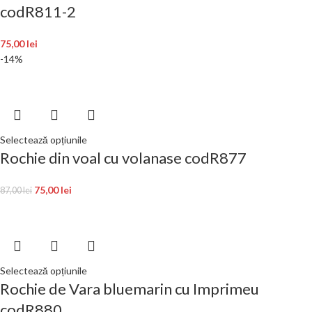
codR811-2
75,00
lei
-14%
Selectează opțiunile
Rochie din voal cu volanase codR877
75,00
lei
87,00
lei
Selectează opțiunile
Rochie de Vara bluemarin cu Imprimeu
codR880