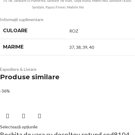
cu Toc, Sandale cu Platforma, Sandale Toc Inalt, Talpa Inalta, Model Nou, Sandale Ocazii,
Sandale, Papuci Femei, Modele Noi
Lush Fashin
Informații suplimentare
CULOARE
ROZ
MARIME
37
,
38
,
39
,
40
Expediere & Livrare
Produse similare
-36%
Selectează opțiunile
Rochita de vara cu decolteu rotund cod8104-