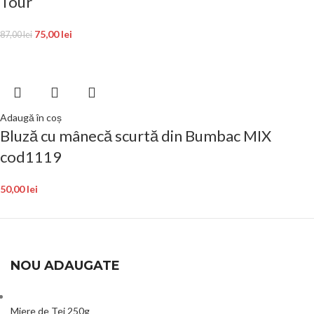
Tour
75,00
lei
87,00
lei
Adaugă în coș
Bluză cu mânecă scurtă din Bumbac MIX
cod1119
50,00
lei
NOU ADAUGATE
Miere de Tei 250g