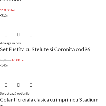
110,00
lei
-31%
Adaugă în coș
Set Fustita cu Stelute si Coronita cod96
45,00
lei
65,00
lei
-14%
Selectează opțiunile
Colanti croiala clasica cu imprimeu Stadium