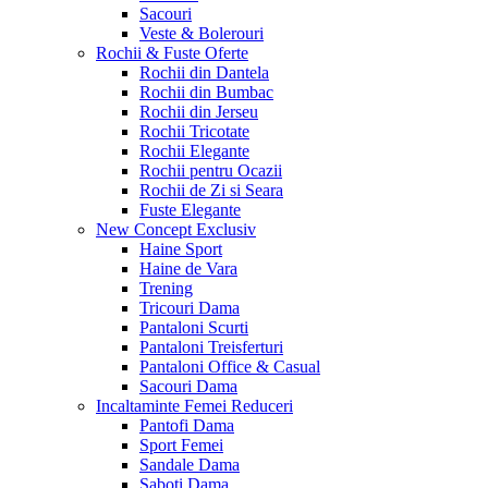
Sacouri
Veste & Bolerouri
Rochii & Fuste
Oferte
Rochii din Dantela
Rochii din Bumbac
Rochii din Jerseu
Rochii Tricotate
Rochii Elegante
Rochii pentru Ocazii
Rochii de Zi si Seara
Fuste Elegante
New Concept
Exclusiv
Haine Sport
Haine de Vara
Trening
Tricouri Dama
Pantaloni Scurti
Pantaloni Treisferturi
Pantaloni Office & Casual
Sacouri Dama
Incaltaminte Femei
Reduceri
Pantofi Dama
Sport Femei
Sandale Dama
Saboti Dama