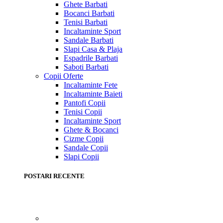
Ghete Barbati
Bocanci Barbati
Tenisi Barbati
Incaltaminte Sport
Sandale Barbati
Slapi Casa & Plaja
Espadrile Barbati
Saboti Barbati
Copii
Oferte
Incaltaminte Fete
Incaltaminte Baieti
Pantofi Copii
Tenisi Copii
Incaltaminte Sport
Ghete & Bocanci
Cizme Copii
Sandale Copii
Slapi Copii
POSTARI RECENTE