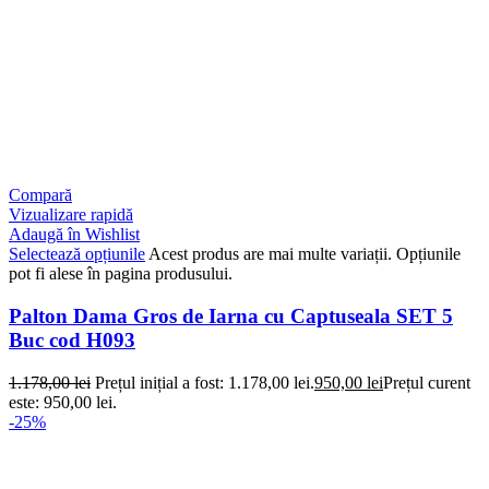
Compară
Vizualizare rapidă
Adaugă în Wishlist
Selectează opțiunile
Acest produs are mai multe variații. Opțiunile
pot fi alese în pagina produsului.
Palton Dama Gros de Iarna cu Captuseala SET 5
Buc cod H093
1.178,00
lei
Prețul inițial a fost: 1.178,00 lei.
950,00
lei
Prețul curent
este: 950,00 lei.
-25%