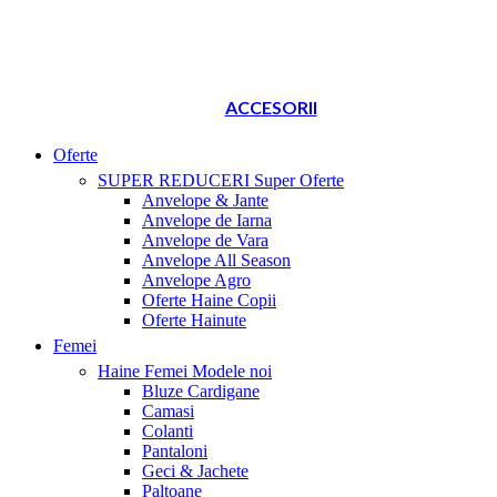
ACCESORII
Oferte
SUPER REDUCERI
Super Oferte
Anvelope & Jante
Anvelope de Iarna
Anvelope de Vara
Anvelope All Season
Anvelope Agro
Oferte Haine Copii
Oferte Hainute
Femei
Haine Femei
Modele noi
Bluze Cardigane
Camasi
Colanti
Pantaloni
Geci & Jachete
Paltoane