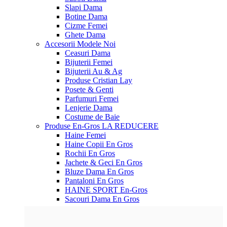
Slapi Dama
Botine Dama
Cizme Femei
Ghete Dama
Accesorii
Modele Noi
Ceasuri Dama
Bijuterii Femei
Bijuterii Au & Ag
Produse Cristian Lay
Posete & Genti
Parfumuri Femei
Lenjerie Dama
Costume de Baie
Produse En-Gros
LA REDUCERE
Haine Femei
Haine Copii En Gros
Rochii En Gros
Jachete & Geci En Gros
Bluze Dama En Gros
Pantaloni En Gros
HAINE SPORT En-Gros
Sacouri Dama En Gros