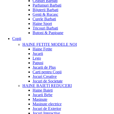
Ceasuri Barbati
Parfumuri Barbati
Bijuterii Barbati
Genti & Rucasc
Curele Barbati
Haine Sport
Tricouri Barbati
Butoni & Papioane
Copii
HAINE FETITE
MODELE NOI
Haine Fetite
Jucarii
Lego
Papusi
Jucarii de Plus
Carti pentru Copii
Jocuri Creative
Jocuri de Societate
HAINE BAIETI
REDUCERI
Haine Baieti
Jucarii Bebe
Masinute
Masinute electrice
Jocuri de Exterior
Jocuri Interactive