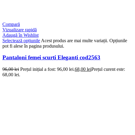
Compară
Vizualizare rapidă
Adaugă în Wishlist
Selectează opțiunile
Acest produs are mai multe variații. Opțiunile
pot fi alese în pagina produsului.
Pantaloni femei scurti Eleganti cod2563
96,00
lei
Prețul inițial a fost: 96,00 lei.
68,00
lei
Prețul curent este:
68,00 lei.