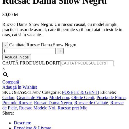
Rucsac Dama Snow Negru
80,00
lei
Rucsac Dama Snow Negru. Un rucsac casual, cu model simplu,
practic si usor de asortat, care iti permite sa il porti atat in iesirile in
oras, cat si in vacante.
Cantitate Rucsac Dama Snow Negru
Adaugă în coș
CAUTĂ PRODUSUL DORIT
×
Compară
Adaugă în Wishlist
SKU:
987ce5d17eb7
Categorie:
POSETE & GENTI
Etichete:
Cadou
,
Geanta de Firma
,
Model nou
,
Oferte Genti
,
Poseta de Firma
,
Pret mic Rucsac
,
Rucsac Dama Negru
,
Rucsac de Calitate
,
Rucsac
de Piele
,
Rucsac Modele Noi
,
Rucsac pret Mic
Share:
Descriere
Expediere & Livrare