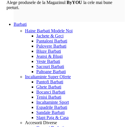
Alege produsele de la Magazinul
ByYOU
la cele mai bune
preturi.
Barbati
Haine Barbati
Modele Noi
Jachete & Geci
Pantaloni Barbati
Pulovere Barbati
Bluze Barbati
Jeansi & Blugi
Veste Barbati
Sacouri Barbati
Paltoane Barbati
Incaltaminte
Super Oferte
Pantofi Barbati
Ghete Barbati
Bocanci Barbati
Tenisi Barbati
Incaltaminte Sport
Espadrile Barbati
Sandale Barbati
Slapi Paja & Casa
Accesorii
Diverse