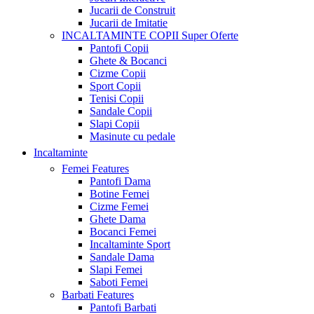
Jucarii de Construit
Jucarii de Imitatie
INCALTAMINTE COPII
Super Oferte
Pantofi Copii
Ghete & Bocanci
Cizme Copii
Sport Copii
Tenisi Copii
Sandale Copii
Slapi Copii
Masinute cu pedale
Incaltaminte
Femei
Features
Pantofi Dama
Botine Femei
Cizme Femei
Ghete Dama
Bocanci Femei
Incaltaminte Sport
Sandale Dama
Slapi Femei
Saboti Femei
Barbati
Features
Pantofi Barbati