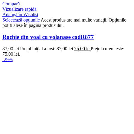
Compară
Vizualizare rapidă
Adaugă în Wishlist
Selectează opțiunile
Acest produs are mai multe variații. Opțiunile
pot fi alese în pagina produsului.
Rochie din voal cu volanase codR877
87,00
lei
Prețul inițial a fost: 87,00 lei.
75,00
lei
Prețul curent este:
75,00 lei.
-29%