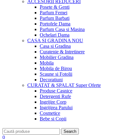
ACCESORII
REDUCERI
Posete & Genti
Parfum Femei
Parfum Barbati
Portofele Dama
Parfum Casa si Masina
Ochelari Dama
CASA SI GRADINA
NOU
Casa si Gradina
Curatenie & Intretinere
Mobilier Gradina
Mobila
Mobila de Birou
Scaune si Fotolii
Decoratiuni
CURATAT & SPALAT
Super Oferte
Produse Casnice
Detergenti Rufe
Ingrijire Corp
Ingrijirea Parului
Cosmetice
Bebe si Copii
Search
0