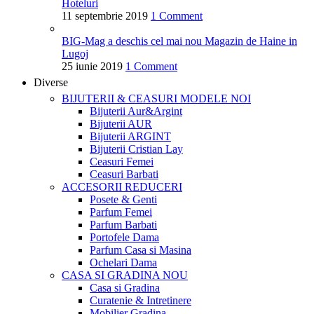
Hoteluri
11 septembrie 2019
1 Comment
BIG-Mag a deschis cel mai nou Magazin de Haine in
Lugoj
25 iunie 2019
1 Comment
Diverse
BIJUTERII & CEASURI
MODELE NOI
Bijuterii Aur&Argint
Bijuterii AUR
Bijuterii ARGINT
Bijuterii Cristian Lay
Ceasuri Femei
Ceasuri Barbati
ACCESORII
REDUCERI
Posete & Genti
Parfum Femei
Parfum Barbati
Portofele Dama
Parfum Casa si Masina
Ochelari Dama
CASA SI GRADINA
NOU
Casa si Gradina
Curatenie & Intretinere
Mobilier Gradina