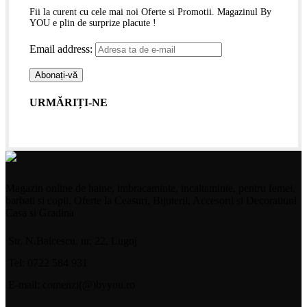
Fii la curent cu cele mai noi Oferte si Promotii. Magazinul By
YOU e plin de surprize placute !
Email address:
URMĂRIȚI-NE
Magazin online de haine, imbracaminte, incaltaminte, pentru femei,
barbati si copii. Oferte la Ceasuri, Bijuterii, Accesorii si Decoratiuni
Casa si Gradina
Str. N.Balcescu, nr. 22, Lugoj
Tel: 0722 584 931
E-mail: comenzi(@)byyou.ro