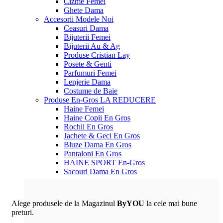
Cizme Femei
Ghete Dama
Accesorii
Modele Noi
Ceasuri Dama
Bijuterii Femei
Bijuterii Au & Ag
Produse Cristian Lay
Posete & Genti
Parfumuri Femei
Lenjerie Dama
Costume de Baie
Produse En-Gros
LA REDUCERE
Haine Femei
Haine Copii En Gros
Rochii En Gros
Jachete & Geci En Gros
Bluze Dama En Gros
Pantaloni En Gros
HAINE SPORT En-Gros
Sacouri Dama En Gros
Alege produsele de la Magazinul
ByYOU
la cele mai bune
preturi.