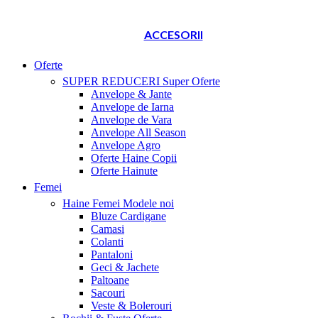
ACCESORII
Oferte
SUPER REDUCERI
Super Oferte
Anvelope & Jante
Anvelope de Iarna
Anvelope de Vara
Anvelope All Season
Anvelope Agro
Oferte Haine Copii
Oferte Hainute
Femei
Haine Femei
Modele noi
Bluze Cardigane
Camasi
Colanti
Pantaloni
Geci & Jachete
Paltoane
Sacouri
Veste & Bolerouri