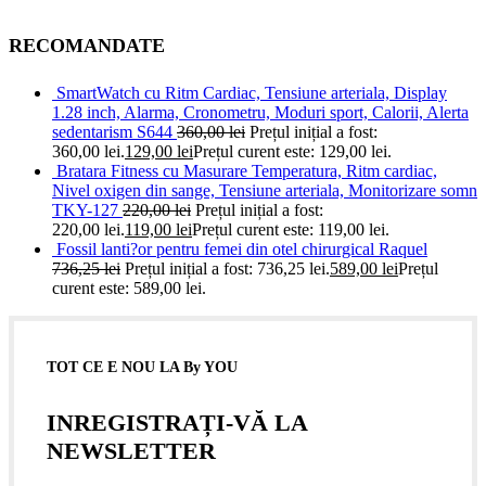
RECOMANDATE
SmartWatch cu Ritm Cardiac, Tensiune arteriala, Display
1.28 inch, Alarma, Cronometru, Moduri sport, Calorii, Alerta
sedentarism S644
360,00
lei
Prețul inițial a fost:
360,00 lei.
129,00
lei
Prețul curent este: 129,00 lei.
Bratara Fitness cu Masurare Temperatura, Ritm cardiac,
Nivel oxigen din sange, Tensiune arteriala, Monitorizare somn
TKY-127
220,00
lei
Prețul inițial a fost:
220,00 lei.
119,00
lei
Prețul curent este: 119,00 lei.
Fossil lanti?or pentru femei din otel chirurgical Raquel
736,25
lei
Prețul inițial a fost: 736,25 lei.
589,00
lei
Prețul
curent este: 589,00 lei.
TOT CE E NOU LA By YOU
INREGISTRAȚI-VĂ LA
NEWSLETTER