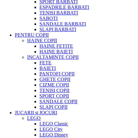
SPORT BARBATI
ESPADRILE BARBATI
TENISI BARBATI
SABOTI
SANDALE BARBATI
SLAPI BARBATI
PENTRU COPII
HAINE COPII
HAINE FETITE
HAINE BAIETI
INCALTAMINTE COPII
FETE
BAIETI
PANTOFI COPII
GHETE COPII
CIZME COPII
TENISI COPII
SPORT COPII
SANDALE COPII
SLAPI COPII
JUCARII si JOCURI
LEGO
LEGO Classic
LEGO City
LEGO Disney