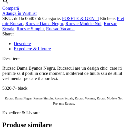
Compară
Adaugă în Wishlist
SKU:
dd1bc0640756
Categorie:
POSETE & GENTI
Etichete:
Pret
mic Rucsac
,
Rucsac Dama Negru
,
Rucsac Modele Noi
,
Rucsac
Scoala
,
Rucsac Simplu
,
Rucsac Vacanta
Share:
Descriere
Expediere & Livrare
Descriere
Rucsac Dama Byanca Negru. Rucsacul are un design chic, care iti
permite sa il porti in orice moment, indiferent de tinuta sau de stilul
vestimentar pe care il abordezi.
5320-7- black
Rucsac Dama Negru, Rucsac Simplu, Rucsac Scoala, Rucsac Vacanta, Rucsac Modele Noi,
Pret mic Rucsac,
Expediere & Livrare
Produse similare