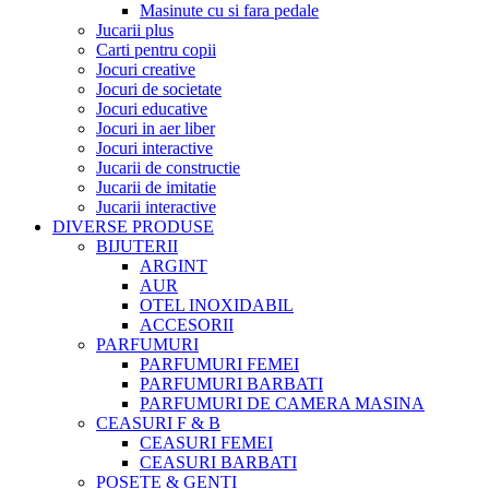
Masinute cu si fara pedale
Jucarii plus
Carti pentru copii
Jocuri creative
Jocuri de societate
Jocuri educative
Jocuri in aer liber
Jocuri interactive
Jucarii de constructie
Jucarii de imitatie
Jucarii interactive
DIVERSE PRODUSE
BIJUTERII
ARGINT
AUR
OTEL INOXIDABIL
ACCESORII
PARFUMURI
PARFUMURI FEMEI
PARFUMURI BARBATI
PARFUMURI DE CAMERA MASINA
CEASURI F & B
CEASURI FEMEI
CEASURI BARBATI
POSETE & GENTI