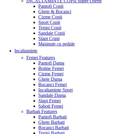
INCALTAMINTE COPII
Super Oferte
Pantofi Copii
Ghete & Bocanci
Cizme Copii
Sport Copii
Tenisi Copii
Sandale Copii
Slapi Copii
Masinute cu pedale
Incaltaminte
Femei
Features
Pantofi Dama
Botine Femei
Cizme Femei
Ghete Dama
Bocanci Femei
Incaltaminte Sport
Sandale Dama
Slapi Femei
Saboti Femei
Barbati
Features
Pantofi Barbati
Ghete Barbati
Bocanci Barbati
Tenisi Barbati