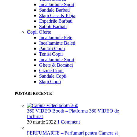
Incaltaminte Sport
Sandale Barbati
Slapi Casa & Plaja
Espadrile Barbati
Saboti Barbati
Copii
Oferte
Incaltaminte Fete
Incaltaminte Baieti
Pantofi Copii
Tenisi Copii
Incaltaminte Sport
Ghete & Bocanci
Cizme Copii
Sandale Copii
Slapi Copii
POSTARI RECENTE
360 VIDEO Booth – Platforma 360 VIDEO de
Inchiriat
30 martie 2022
1 Comment
PERFUMARTE – Parfumuri pentru Camera si