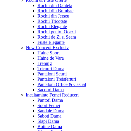
Rochii & Fuste
Oferte
Rochii din Dantela
Rochii din Bumbac
Rochii din Jerseu
Rochii Tricotate
Rochii Elegante
Rochii pentru Ocazii
Rochii de Zi si Seara
Fuste Elegante
New Concept
Exclusiv
Haine Sport
Haine de Vara
Trening
Tricouri Dama
Pantaloni Scurti
Pantaloni Treisferturi
Pantaloni Office & Casual
Sacouri Dama
Incaltaminte Femei
Reduceri
Pantofi Dama
Sport Femei
Sandale Dama
Saboti Dama
Slapi Dama
Botine Dama