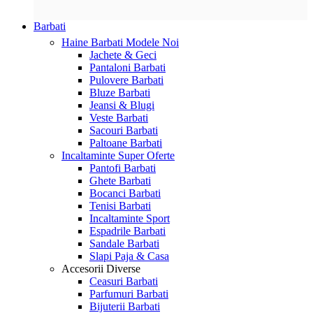
Barbati
Haine Barbati
Modele Noi
Jachete & Geci
Pantaloni Barbati
Pulovere Barbati
Bluze Barbati
Jeansi & Blugi
Veste Barbati
Sacouri Barbati
Paltoane Barbati
Incaltaminte
Super Oferte
Pantofi Barbati
Ghete Barbati
Bocanci Barbati
Tenisi Barbati
Incaltaminte Sport
Espadrile Barbati
Sandale Barbati
Slapi Paja & Casa
Accesorii
Diverse
Ceasuri Barbati
Parfumuri Barbati
Bijuterii Barbati