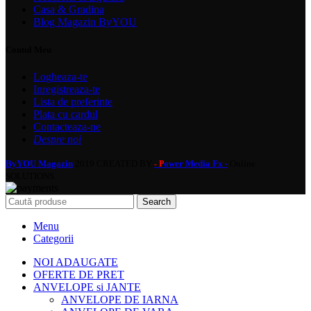
Casa & Gradina
Blog Magazin ByYOU
Contul Meu
Logheaza-te
Inregistreaza-te
Lista de preferinte
Plata cu cardul
Contacteaza-ne
Despre noi
ByYOU Magazin
2019 CREATED BY
ower Media Fx -
Online
- P
SOLUTIONS.
Search
Menu
Categorii
NOI ADAUGATE
OFERTE DE PRET
ANVELOPE si JANTE
ANVELOPE DE IARNA