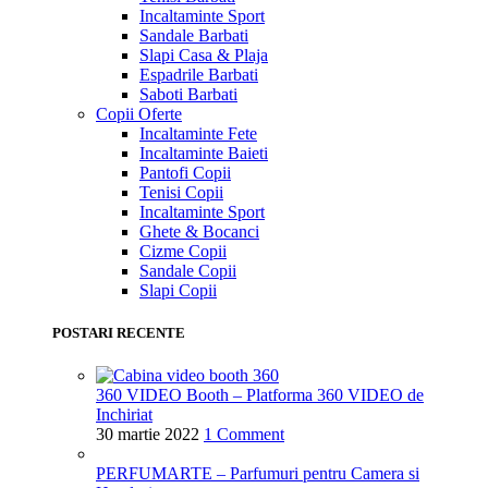
Incaltaminte Sport
Sandale Barbati
Slapi Casa & Plaja
Espadrile Barbati
Saboti Barbati
Copii
Oferte
Incaltaminte Fete
Incaltaminte Baieti
Pantofi Copii
Tenisi Copii
Incaltaminte Sport
Ghete & Bocanci
Cizme Copii
Sandale Copii
Slapi Copii
POSTARI RECENTE
360 VIDEO Booth – Platforma 360 VIDEO de
Inchiriat
30 martie 2022
1 Comment
PERFUMARTE – Parfumuri pentru Camera si