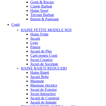
Genti & Rucasc
Curele Barbati
Haine Sport
Tricouri Barbati
Butoni & Papioane
Copii
HAINE FETITE
MODELE NOI
Haine Fetite
Jucarii
Lego
Papusi
Jucarii de Plus
Carti pentru Copii
Jocuri Creative
Jocuri de Societate
HAINE BAIETI
REDUCERI
Haine Baieti
Jucarii Bebe
Masinute
Masinute electrice
Jocuri de Exterior
Jocuri Interactive
Jucarii de Construit
Jucarii de Imitatie