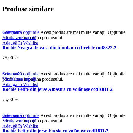
Produse similare
Compară
Selectează opțiunile
Acest produs are mai multe variații. Opțiunile
Vizualizare rapidă
pot fi alese în pagina produsului.
Adaugă în Wishlist
Rochie Neagra de vara din bumbac cu bretele cod8322-2
75,00
lei
Compară
Selectează opțiunile
Acest produs are mai multe variații. Opțiunile
Vizualizare rapidă
pot fi alese în pagina produsului.
Adaugă în Wishlist
Rochie Fetite din jerse Albastra cu volănașe codR811-2
75,00
lei
Compară
Selectează opțiunile
Acest produs are mai multe variații. Opțiunile
Vizualizare rapidă
pot fi alese în pagina produsului.
Adaugă în Wishlist
Rochie Fetite din jerse Fucsia cu volănașe codR811-2