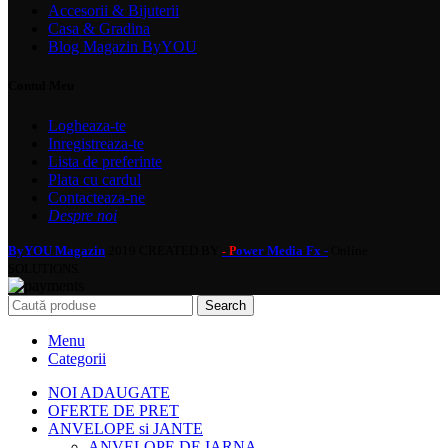
Accesorii & Bijuterii
Casa & Gradina
Blog Magazin ByYOU
Contul Meu
Logheaza-te
Inregistreaza-te
Lista de preferinte
Plata cu cardul
Contacteaza-ne
Despre noi
ByYOU Magazin
2019 CREATED BY
ower Media Fx -
Online
- P
SOLUTIONS.
Search
Menu
Categorii
NOI ADAUGATE
OFERTE DE PRET
ANVELOPE si JANTE
ANVELOPE DE IARNA