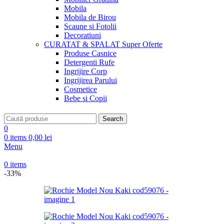
Mobila
Mobila de Birou
Scaune si Fotolii
Decoratiuni
CURATAT & SPALAT
Super Oferte
Produse Casnice
Detergenti Rufe
Ingrijire Corp
Ingrijirea Parului
Cosmetice
Bebe si Copii
Search
0
0
items
0,00
lei
Menu
0
items
-33%