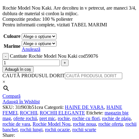
Rochie Model Nou Kaki. Are decolteu in v petrecut, are maneci 3/4,
dublura de material si cordon la mijloc.
Compozitie produs: 100 % poliester
Pentru informatii complete, vizitati TABEL MARIMI
Culoare
Marime
Anulează
Cantitate Rochie Model Nou Kaki cod59076
Adaugă în coș
CAUTĂ PRODUSUL DORIT
×
Compară
Adaugă în Wishlist
SKU:
31f903b51cea
Categorii:
HAINE DE VARA
,
HAINE
FEMEI
,
ROCHII
,
ROCHII ELEGANTE
Etichete:
magazin big
mag
,
oferte rochii
,
pret mic
,
rochie
,
rochie cu flori
,
rochie de plaja
,
rochie de vara
,
Rochie Model Nou
,
rochie noua
,
rochie oferta
,
rochii
banchet
,
rochii lungi
,
rochii ocazie
,
rochii scurte
Share: