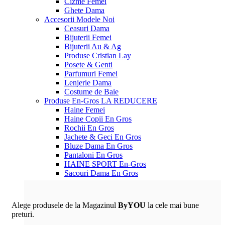
Cizme Femei
Ghete Dama
Accesorii
Modele Noi
Ceasuri Dama
Bijuterii Femei
Bijuterii Au & Ag
Produse Cristian Lay
Posete & Genti
Parfumuri Femei
Lenjerie Dama
Costume de Baie
Produse En-Gros
LA REDUCERE
Haine Femei
Haine Copii En Gros
Rochii En Gros
Jachete & Geci En Gros
Bluze Dama En Gros
Pantaloni En Gros
HAINE SPORT En-Gros
Sacouri Dama En Gros
Alege produsele de la Magazinul
ByYOU
la cele mai bune
preturi.