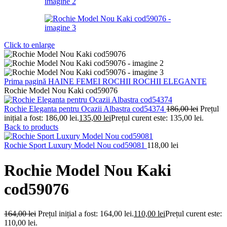
Click to enlarge
Prima pagină
HAINE FEMEI
ROCHII
ROCHII ELEGANTE
Rochie Model Nou Kaki cod59076
Rochie Eleganta pentru Ocazii Albastra cod54374
186,00
lei
Prețul
inițial a fost: 186,00 lei.
135,00
lei
Prețul curent este: 135,00 lei.
Back to products
Rochie Sport Luxury Model Nou cod59081
118,00
lei
Rochie Model Nou Kaki
cod59076
164,00
lei
Prețul inițial a fost: 164,00 lei.
110,00
lei
Prețul curent este:
110,00 lei.