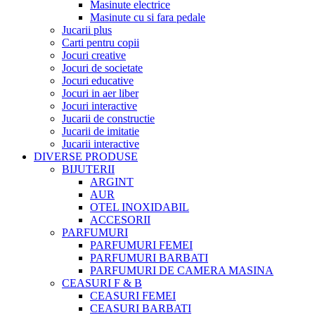
Masinute electrice
Masinute cu si fara pedale
Jucarii plus
Carti pentru copii
Jocuri creative
Jocuri de societate
Jocuri educative
Jocuri in aer liber
Jocuri interactive
Jucarii de constructie
Jucarii de imitatie
Jucarii interactive
DIVERSE PRODUSE
BIJUTERII
ARGINT
AUR
OTEL INOXIDABIL
ACCESORII
PARFUMURI
PARFUMURI FEMEI
PARFUMURI BARBATI
PARFUMURI DE CAMERA MASINA
CEASURI F & B
CEASURI FEMEI
CEASURI BARBATI