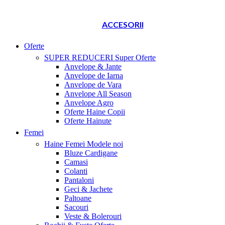
ACCESORII
Oferte
SUPER REDUCERI
Super Oferte
Anvelope & Jante
Anvelope de Iarna
Anvelope de Vara
Anvelope All Season
Anvelope Agro
Oferte Haine Copii
Oferte Hainute
Femei
Haine Femei
Modele noi
Bluze Cardigane
Camasi
Colanti
Pantaloni
Geci & Jachete
Paltoane
Sacouri
Veste & Bolerouri