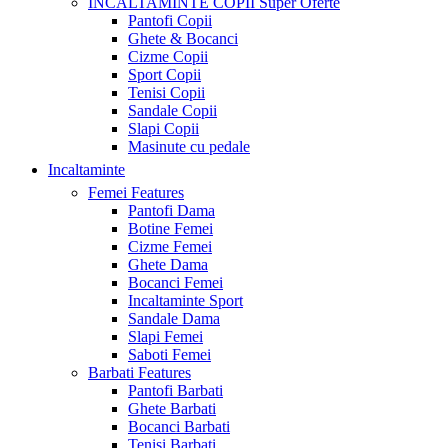
INCALTAMINTE COPII
Super Oferte
Pantofi Copii
Ghete & Bocanci
Cizme Copii
Sport Copii
Tenisi Copii
Sandale Copii
Slapi Copii
Masinute cu pedale
Incaltaminte
Femei
Features
Pantofi Dama
Botine Femei
Cizme Femei
Ghete Dama
Bocanci Femei
Incaltaminte Sport
Sandale Dama
Slapi Femei
Saboti Femei
Barbati
Features
Pantofi Barbati
Ghete Barbati
Bocanci Barbati
Tenisi Barbati