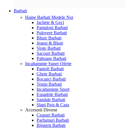
Barbati
Haine Barbati
Modele Noi
Jachete & Geci
Pantaloni Barbati
Pulovere Barbati
Bluze Barbati
Jeansi & Blugi
Veste Barbati
Sacouri Barbati
Paltoane Barbati
Incaltaminte
Super Oferte
Pantofi Barbati
Ghete Barbati
Bocanci Barbati
Tenisi Barbati
Incaltaminte Sport
Espadrile Barbati
Sandale Barbati
Slapi Paja & Casa
Accesorii
Diverse
Ceasuri Barbati
Parfumuri Barbati
Bijuterii Barbati