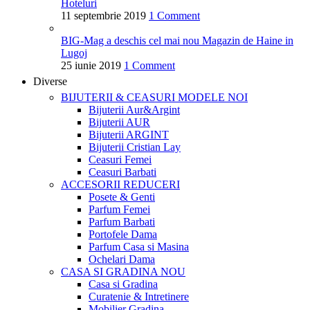
Hoteluri
11 septembrie 2019
1 Comment
BIG-Mag a deschis cel mai nou Magazin de Haine in
Lugoj
25 iunie 2019
1 Comment
Diverse
BIJUTERII & CEASURI
MODELE NOI
Bijuterii Aur&Argint
Bijuterii AUR
Bijuterii ARGINT
Bijuterii Cristian Lay
Ceasuri Femei
Ceasuri Barbati
ACCESORII
REDUCERI
Posete & Genti
Parfum Femei
Parfum Barbati
Portofele Dama
Parfum Casa si Masina
Ochelari Dama
CASA SI GRADINA
NOU
Casa si Gradina
Curatenie & Intretinere
Mobilier Gradina