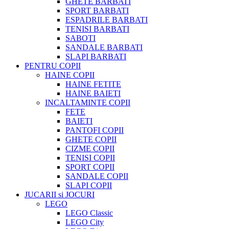
GHETE BARBATI
SPORT BARBATI
ESPADRILE BARBATI
TENISI BARBATI
SABOTI
SANDALE BARBATI
SLAPI BARBATI
PENTRU COPII
HAINE COPII
HAINE FETITE
HAINE BAIETI
INCALTAMINTE COPII
FETE
BAIETI
PANTOFI COPII
GHETE COPII
CIZME COPII
TENISI COPII
SPORT COPII
SANDALE COPII
SLAPI COPII
JUCARII si JOCURI
LEGO
LEGO Classic
LEGO City