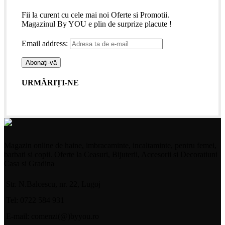
Fii la curent cu cele mai noi Oferte si Promotii.
Magazinul By YOU e plin de surprize placute !
Email address:
URMĂRIȚI-NE
Magazin online de haine, imbracaminte, incaltaminte, pentru femei,
barbati si copii. Oferte la Ceasuri, Bijuterii, Accesorii si Decoratiuni
Casa si Gradina
Str. N.Balcescu, nr. 22, Lugoj
Tel: 0722 584 931
E-mail: comenzi(@)byyou.ro