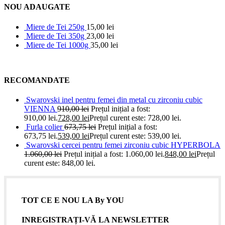
NOU ADAUGATE
Miere de Tei 250g
15,00
lei
Miere de Tei 350g
23,00
lei
Miere de Tei 1000g
35,00
lei
RECOMANDATE
Swarovski inel pentru femei din metal cu zirconiu cubic
VIENNA
910,00
lei
Prețul inițial a fost:
910,00 lei.
728,00
lei
Prețul curent este: 728,00 lei.
Furla colier
673,75
lei
Prețul inițial a fost:
673,75 lei.
539,00
lei
Prețul curent este: 539,00 lei.
Swarovski cercei pentru femei zirconiu cubic HYPERBOLA
1.060,00
lei
Prețul inițial a fost: 1.060,00 lei.
848,00
lei
Prețul
curent este: 848,00 lei.
TOT CE E NOU LA By YOU
INREGISTRAȚI-VĂ LA NEWSLETTER