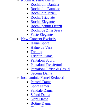
Rochii & Fuste
Oferte
Rochii din Dantela
Rochii din Bumbac
Rochii din Jerseu
Rochii Tricotate
Rochii Elegante
Rochii pentru Ocazii
Rochii de Zi si Seara
Fuste Elegante
New Concept
Exclusiv
Haine Sport
Haine de Vara
Trening
Tricouri Dama
Pantaloni Scurti
Pantaloni Treisferturi
Pantaloni Office & Casual
Sacouri Dama
Incaltaminte Femei
Reduceri
Pantofi Dama
Sport Femei
Sandale Dama
Saboti Dama
Slapi Dama
Botine Dama