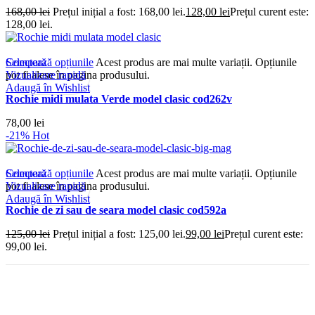
168,00
lei
Prețul inițial a fost: 168,00 lei.
128,00
lei
Prețul curent este:
128,00 lei.
Compară
Selectează opțiunile
Acest produs are mai multe variații. Opțiunile
Vizualizare rapidă
pot fi alese în pagina produsului.
Adaugă în Wishlist
Rochie midi mulata Verde model clasic cod262v
78,00
lei
-21%
Hot
Compară
Selectează opțiunile
Acest produs are mai multe variații. Opțiunile
Vizualizare rapidă
pot fi alese în pagina produsului.
Adaugă în Wishlist
Rochie de zi sau de seara model clasic cod592a
125,00
lei
Prețul inițial a fost: 125,00 lei.
99,00
lei
Prețul curent este:
99,00 lei.