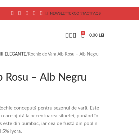
NEWSLETTER
CONTACT
FAQS
0
0,00
LEI
II ELEGANTE
Rochie de Vara Alb Rosu – Alb Negru
b Rosu – Alb Negru
Rochie concepută pentru sezonul de vară. Este
ru care ajută la accentuarea siluetei, punând în
s este din bumbac, iar cea de fustă din poplin
 5% lycra.