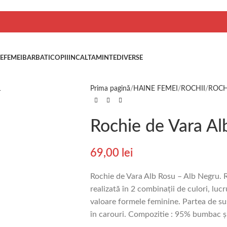
E
FEMEI
BARBATI
COPII
INCALTAMINTE
DIVERSE
Prima pagină
HAINE FEMEI
ROCHII
ROCH
Rochie de Vara Al
69,00
lei
Rochie de Vara Alb Rosu – Alb Negru. 
realizată în 2 combinații de culori, luc
valoare formele feminine. Partea de su
în carouri. Compozitie : 95% bumbac și