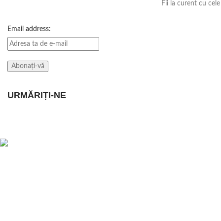
Fii la curent cu cel
Email address:
URMĂRIȚI-NE
POSTARI RECEN
Magazin online de haine, imbracaminte,
incaltaminte, pentru femei, barbati si copii.
Oferte la Ceasuri, Bijuterii, Accesorii si
Decoratiuni Casa si Gradina
Str. N.Balcescu, nr. 22, Lugoj