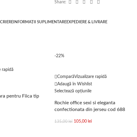
Share:
CRIERE
INFORMAȚII SUPLIMENTARE
EXPEDIERE & LIVRARE
-22%
e rapidă
Compară
Vizualizare rapidă
Adaugă în Wishlist
Selectează opțiunile
ra pentru Fiica tip
Rochie office sexi si eleganta
confectionata din jerseu cod 688
105,00
lei
135,00
lei