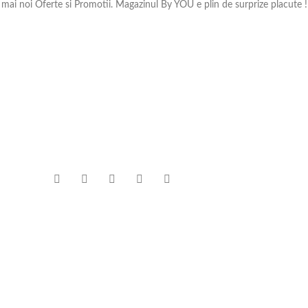
e mai noi Oferte si Promotii. Magazinul By YOU e plin de surprize placute !
TE
INFORMATII
MENIU
360 VIDEO Booth –
Cum comand
Toate pro
Platforma 360
Cum se livreaza
Produse e
VIDEO de Inchiriat
Termeni si conditii
Oferte si 
30 martie 2022
1
Metode de plata
Accesorii 
Comment
Returnari
Casa & Gr
Politica de confidentialitate
Blog Mag