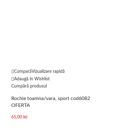
-22%
Compară
Vizualizare rapidă
Adaugă în Wishlist
Compară
Vizuali
Cumpără produsul
Adaugă în Wishl
Rochie toamna/vara, sport cod6082
Selectează opțiun
OFERTA
Rochie cu guler 
65,00
lei
pe corp cod3
90,00
l
115,00
lei