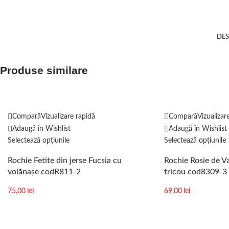
DES
Produse similare
Compară
Vizualizare rapidă
Compară
Vizualizar
Adaugă în Wishlist
Adaugă în Wishlist
Selectează opțiunile
Selectează opțiunile
Rochie Fetite din jerse Fucsia cu
Rochie Rosie de Va
volănașe codR811-2
tricou cod8309-3
75,00
lei
69,00
lei