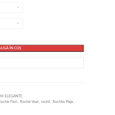
UGĂ ÎN COȘ
II ELEGANTE
Rochie Flori
,
Rochie Voal
,
rochii
,
Rochita Plaja
,