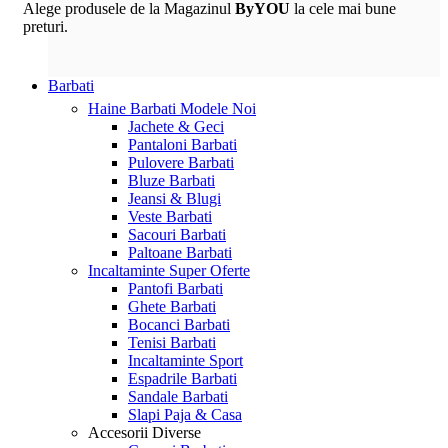
Alege produsele de la Magazinul
ByYOU
la cele mai bune
preturi.
Barbati
Haine Barbati
Modele Noi
Jachete & Geci
Pantaloni Barbati
Pulovere Barbati
Bluze Barbati
Jeansi & Blugi
Veste Barbati
Sacouri Barbati
Paltoane Barbati
Incaltaminte
Super Oferte
Pantofi Barbati
Ghete Barbati
Bocanci Barbati
Tenisi Barbati
Incaltaminte Sport
Espadrile Barbati
Sandale Barbati
Slapi Paja & Casa
Accesorii
Diverse