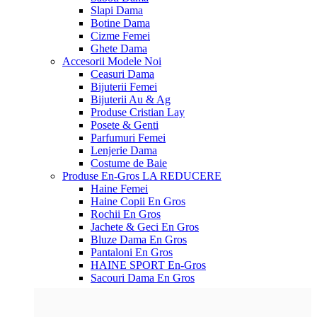
Slapi Dama
Botine Dama
Cizme Femei
Ghete Dama
Accesorii
Modele Noi
Ceasuri Dama
Bijuterii Femei
Bijuterii Au & Ag
Produse Cristian Lay
Posete & Genti
Parfumuri Femei
Lenjerie Dama
Costume de Baie
Produse En-Gros
LA REDUCERE
Haine Femei
Haine Copii En Gros
Rochii En Gros
Jachete & Geci En Gros
Bluze Dama En Gros
Pantaloni En Gros
HAINE SPORT En-Gros
Sacouri Dama En Gros