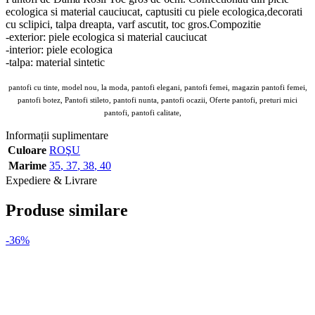
ecologica si material cauciucat, captusiti cu piele ecologica,decorati
cu sclipici, talpa dreapta, varf ascutit, toc gros.Compozitie
-exterior: piele ecologica si material cauciucat
-interior: piele ecologica
-talpa: material sintetic
pantofi cu tinte, model nou, la moda, pantofi elegani, pantofi femei, magazin pantofi femei,
pantofi botez, Pantofi stileto, pantofi nunta, pantofi ocazii, Oferte pantofi, preturi mici
pantofi, pantofi calitate,
Kalapod
Informații suplimentare
Culoare
ROŞU
Marime
35
,
37
,
38
,
40
Expediere & Livrare
Produse similare
-36%