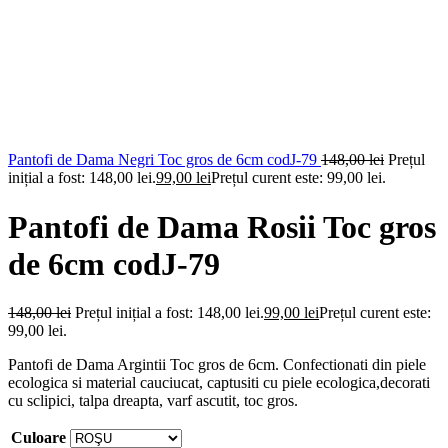
Pantofi de Dama Negri Toc gros de 6cm codJ-79
148,00
lei
Prețul
inițial a fost: 148,00 lei.
99,00
lei
Prețul curent este: 99,00 lei.
Pantofi de Dama Rosii Toc gros
de 6cm codJ-79
148,00
lei
Prețul inițial a fost: 148,00 lei.
99,00
lei
Prețul curent este:
99,00 lei.
Pantofi de Dama Argintii Toc gros de 6cm. Confectionati din piele
ecologica si material cauciucat, captusiti cu piele ecologica,decorati
cu sclipici, talpa dreapta, varf ascutit, toc gros.
Culoare