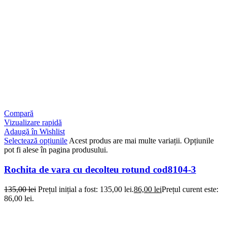
Compară
Vizualizare rapidă
Adaugă în Wishlist
Selectează opțiunile
Acest produs are mai multe variații. Opțiunile
pot fi alese în pagina produsului.
Rochita de vara cu decolteu rotund cod8104-3
135,00
lei
Prețul inițial a fost: 135,00 lei.
86,00
lei
Prețul curent este:
86,00 lei.