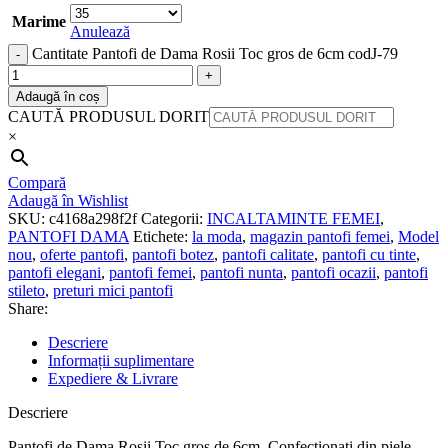
Marime
Anulează
Cantitate Pantofi de Dama Rosii Toc gros de 6cm codJ-79
Adaugă în coș
CAUTĂ PRODUSUL DORIT
×
Compară
Adaugă în Wishlist
SKU:
c4168a298f2f
Categorii:
INCALTAMINTE FEMEI
,
PANTOFI DAMA
Etichete:
la moda
,
magazin pantofi femei
,
Model
nou
,
oferte pantofi
,
pantofi botez
,
pantofi calitate
,
pantofi cu tinte
,
pantofi elegani
,
pantofi femei
,
pantofi nunta
,
pantofi ocazii
,
pantofi
stileto
,
preturi mici pantofi
Share:
Descriere
Informații suplimentare
Expediere & Livrare
Descriere
Pantofi de Dama Rosii Toc gros de 6cm. Confectionati din piele