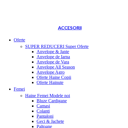
ACCESORII
Oferte
SUPER REDUCERI
Super Oferte
Anvelope & Jante
Anvelope de Iarna
Anvelope de Vara
Anvelope All Season
Anvelope Agro
Oferte Haine Copii
Oferte Hainute
Femei
Haine Femei
Modele noi
Bluze Cardigane
Camasi
Colanti
Pantaloni
Geci & Jachete
Paltoane