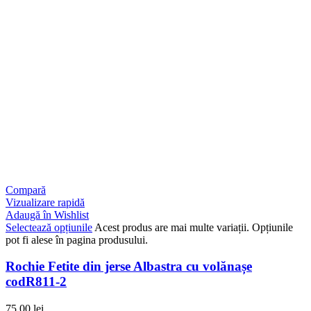
Compară
Vizualizare rapidă
Adaugă în Wishlist
Selectează opțiunile
Acest produs are mai multe variații. Opțiunile
pot fi alese în pagina produsului.
Rochie Fetite din jerse Albastra cu volănașe
codR811-2
75,00
lei