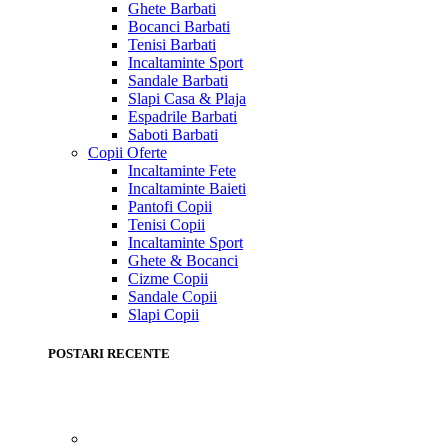
Ghete Barbati
Bocanci Barbati
Tenisi Barbati
Incaltaminte Sport
Sandale Barbati
Slapi Casa & Plaja
Espadrile Barbati
Saboti Barbati
Copii
Oferte
Incaltaminte Fete
Incaltaminte Baieti
Pantofi Copii
Tenisi Copii
Incaltaminte Sport
Ghete & Bocanci
Cizme Copii
Sandale Copii
Slapi Copii
POSTARI RECENTE