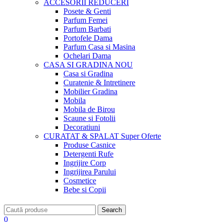
ACCESORII
REDUCERI
Posete & Genti
Parfum Femei
Parfum Barbati
Portofele Dama
Parfum Casa si Masina
Ochelari Dama
CASA SI GRADINA
NOU
Casa si Gradina
Curatenie & Intretinere
Mobilier Gradina
Mobila
Mobila de Birou
Scaune si Fotolii
Decoratiuni
CURATAT & SPALAT
Super Oferte
Produse Casnice
Detergenti Rufe
Ingrijire Corp
Ingrijirea Parului
Cosmetice
Bebe si Copii
Search
0