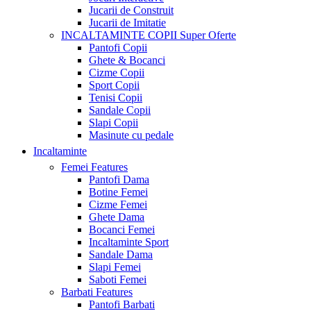
Jucarii de Construit
Jucarii de Imitatie
INCALTAMINTE COPII
Super Oferte
Pantofi Copii
Ghete & Bocanci
Cizme Copii
Sport Copii
Tenisi Copii
Sandale Copii
Slapi Copii
Masinute cu pedale
Incaltaminte
Femei
Features
Pantofi Dama
Botine Femei
Cizme Femei
Ghete Dama
Bocanci Femei
Incaltaminte Sport
Sandale Dama
Slapi Femei
Saboti Femei
Barbati
Features
Pantofi Barbati