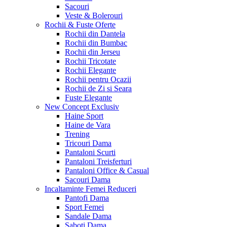
Sacouri
Veste & Bolerouri
Rochii & Fuste
Oferte
Rochii din Dantela
Rochii din Bumbac
Rochii din Jerseu
Rochii Tricotate
Rochii Elegante
Rochii pentru Ocazii
Rochii de Zi si Seara
Fuste Elegante
New Concept
Exclusiv
Haine Sport
Haine de Vara
Trening
Tricouri Dama
Pantaloni Scurti
Pantaloni Treisferturi
Pantaloni Office & Casual
Sacouri Dama
Incaltaminte Femei
Reduceri
Pantofi Dama
Sport Femei
Sandale Dama
Saboti Dama