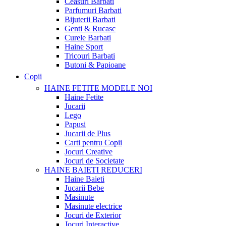
Ceasuri Barbati
Parfumuri Barbati
Bijuterii Barbati
Genti & Rucasc
Curele Barbati
Haine Sport
Tricouri Barbati
Butoni & Papioane
Copii
HAINE FETITE
MODELE NOI
Haine Fetite
Jucarii
Lego
Papusi
Jucarii de Plus
Carti pentru Copii
Jocuri Creative
Jocuri de Societate
HAINE BAIETI
REDUCERI
Haine Baieti
Jucarii Bebe
Masinute
Masinute electrice
Jocuri de Exterior
Jocuri Interactive