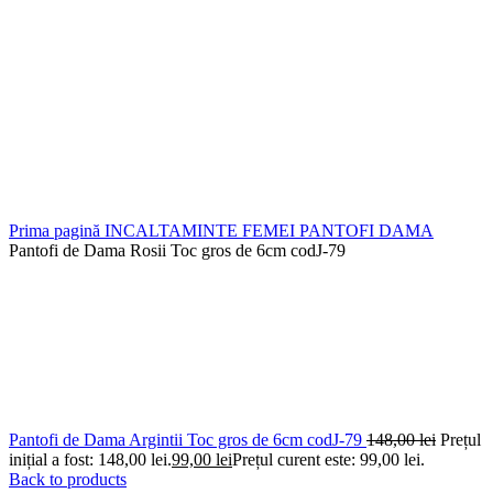
Prima pagină
INCALTAMINTE FEMEI
PANTOFI DAMA
Pantofi de Dama Rosii Toc gros de 6cm codJ-79
Pantofi de Dama Argintii Toc gros de 6cm codJ-79
148,00
lei
Prețul
inițial a fost: 148,00 lei.
99,00
lei
Prețul curent este: 99,00 lei.
Back to products