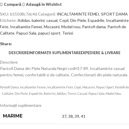
Compară
Adaugă în Wishlist
SKU:
b55508c7dc4d
Categorii:
INCALTAMINTE FEMEI
,
SPORT DAMA
Etichete:
Adidas
,
balerini
,
casual
,
Copii
,
Din Piele
,
Espadrile
,
Incaltaminte
Fete
,
Incaltamite Femei
,
Mocasini
,
Model nou
,
Pantofi dama
,
Pantofi de
Calitate
,
Papuci Sala
,
papuci sport
,
Tenisi
Share:
DESCRIERE
INFORMAȚII SUPLIMENTARE
EXPEDIERE & LIVRARE
Descriere
Pantofi Dama din Piele Naturala Negri codH17-89. Incaltaminte casual
pentru femei, confortabili si de calitate. Confectionati din piele naturala.
Pantofi Dama, Incaltamite Femei, Incaltaminte Fete, Copii, Mocasini, Papuci Sport, Pantofi de
Calitate, Din Piele, Espadrile, Balerini, Adidas, Tenisi, Casual, Papuci Sala, Model Nou,
s77
Informații suplimentare
MARIME
37
,
38
,
39
,
41