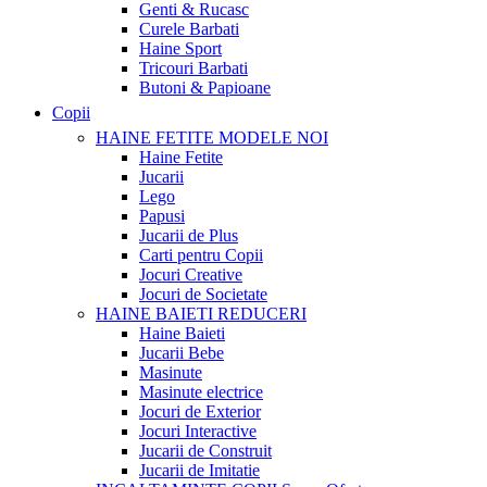
Genti & Rucasc
Curele Barbati
Haine Sport
Tricouri Barbati
Butoni & Papioane
Copii
HAINE FETITE
MODELE NOI
Haine Fetite
Jucarii
Lego
Papusi
Jucarii de Plus
Carti pentru Copii
Jocuri Creative
Jocuri de Societate
HAINE BAIETI
REDUCERI
Haine Baieti
Jucarii Bebe
Masinute
Masinute electrice
Jocuri de Exterior
Jocuri Interactive
Jucarii de Construit
Jucarii de Imitatie