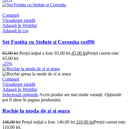
Compară
Vizualizare rapidă
Adaugă în Wishlist
Adaugă în coș
Set Fustita cu Stelute si Coronita cod96
65,00
lei
Prețul inițial a fost: 65,00 lei.
45,00
lei
Prețul curent este:
45,00 lei.
-25%
Compară
Vizualizare rapidă
Adaugă în Wishlist
Selectează opțiunile
Acest produs are mai multe variații. Opțiunile
pot fi alese în pagina produsului.
Rochie la moda de zi si seara
146,00
lei
Prețul inițial a fost: 146,00 lei.
110,00
lei
Prețul curent este:
110,00 lei.