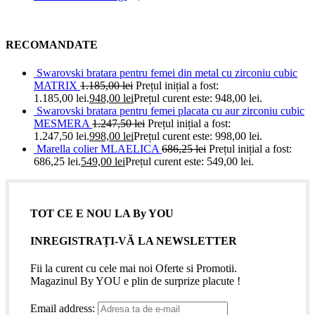
RECOMANDATE
Swarovski bratara pentru femei din metal cu zirconiu cubic
MATRIX
1.185,00
lei
Prețul inițial a fost:
1.185,00 lei.
948,00
lei
Prețul curent este: 948,00 lei.
Swarovski bratara pentru femei placata cu aur zirconiu cubic
MESMERA
1.247,50
lei
Prețul inițial a fost:
1.247,50 lei.
998,00
lei
Prețul curent este: 998,00 lei.
Marella colier MLAELICA
686,25
lei
Prețul inițial a fost:
686,25 lei.
549,00
lei
Prețul curent este: 549,00 lei.
TOT CE E NOU LA By YOU
INREGISTRAȚI-VĂ LA NEWSLETTER
Fii la curent cu cele mai noi Oferte si Promotii.
Magazinul By YOU e plin de surprize placute !
Email address: