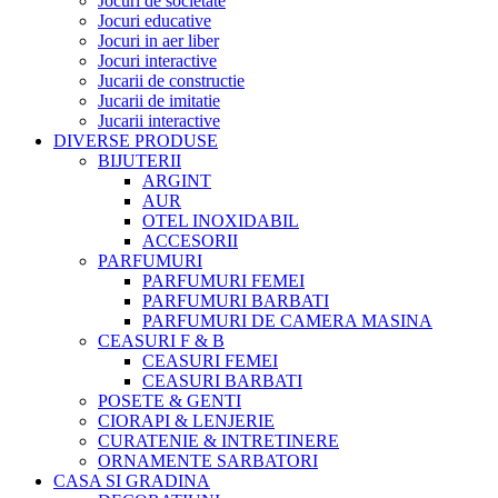
Jocuri de societate
Jocuri educative
Jocuri in aer liber
Jocuri interactive
Jucarii de constructie
Jucarii de imitatie
Jucarii interactive
DIVERSE PRODUSE
BIJUTERII
ARGINT
AUR
OTEL INOXIDABIL
ACCESORII
PARFUMURI
PARFUMURI FEMEI
PARFUMURI BARBATI
PARFUMURI DE CAMERA MASINA
CEASURI F & B
CEASURI FEMEI
CEASURI BARBATI
POSETE & GENTI
CIORAPI & LENJERIE
CURATENIE & INTRETINERE
ORNAMENTE SARBATORI
CASA SI GRADINA