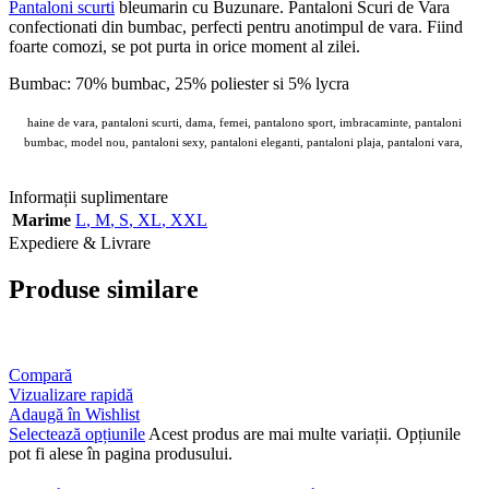
Pantaloni scurti
bleumarin cu Buzunare. Pantaloni Scuri de Vara
confectionati din bumbac, perfecti pentru anotimpul de vara. Fiind
foarte comozi, se pot purta in orice moment al zilei.
Bumbac: 70% bumbac, 25% poliester si 5% lycra
haine de vara, pantaloni scurti, dama, femei, pantalono sport, imbracaminte, pantaloni
bumbac, model nou, pantaloni sexy, pantaloni eleganti, pantaloni plaja, pantaloni vara,
haime ieftine si bune
Informații suplimentare
Marime
L
,
M
,
S
,
XL
,
XXL
Expediere & Livrare
Produse similare
Compară
Vizualizare rapidă
Adaugă în Wishlist
Selectează opțiunile
Acest produs are mai multe variații. Opțiunile
pot fi alese în pagina produsului.