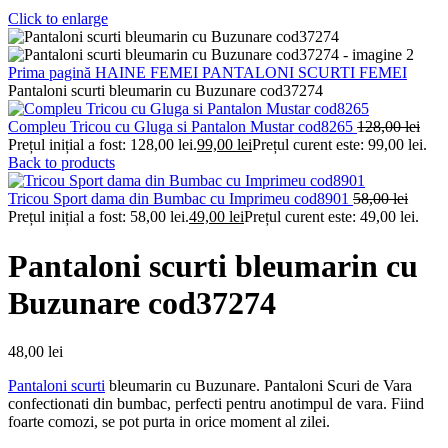
Click to enlarge
Prima pagină
HAINE FEMEI
PANTALONI
SCURTI FEMEI
Pantaloni scurti bleumarin cu Buzunare cod37274
Compleu Tricou cu Gluga si Pantalon Mustar cod8265
128,00
lei
Prețul inițial a fost: 128,00 lei.
99,00
lei
Prețul curent este: 99,00 lei.
Back to products
Tricou Sport dama din Bumbac cu Imprimeu cod8901
58,00
lei
Prețul inițial a fost: 58,00 lei.
49,00
lei
Prețul curent este: 49,00 lei.
Pantaloni scurti bleumarin cu
Buzunare cod37274
48,00
lei
Pantaloni scurti
bleumarin cu Buzunare. Pantaloni Scuri de Vara
confectionati din bumbac, perfecti pentru anotimpul de vara. Fiind
foarte comozi, se pot purta in orice moment al zilei.