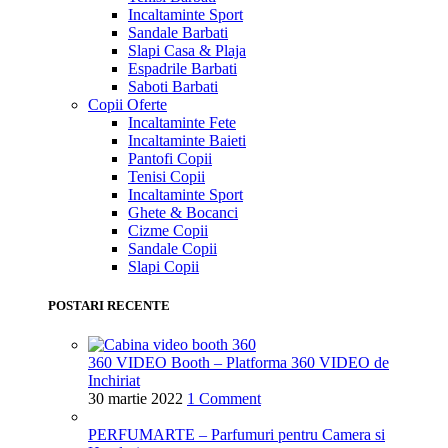
Incaltaminte Sport
Sandale Barbati
Slapi Casa & Plaja
Espadrile Barbati
Saboti Barbati
Copii
Oferte
Incaltaminte Fete
Incaltaminte Baieti
Pantofi Copii
Tenisi Copii
Incaltaminte Sport
Ghete & Bocanci
Cizme Copii
Sandale Copii
Slapi Copii
POSTARI RECENTE
360 VIDEO Booth – Platforma 360 VIDEO de
Inchiriat
30 martie 2022
1 Comment
PERFUMARTE – Parfumuri pentru Camera si