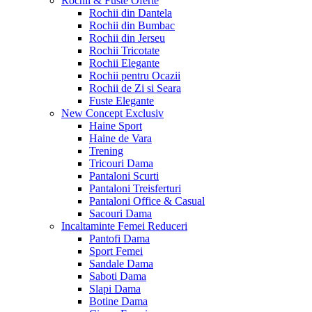
Rochii & Fuste
Oferte
Rochii din Dantela
Rochii din Bumbac
Rochii din Jerseu
Rochii Tricotate
Rochii Elegante
Rochii pentru Ocazii
Rochii de Zi si Seara
Fuste Elegante
New Concept
Exclusiv
Haine Sport
Haine de Vara
Trening
Tricouri Dama
Pantaloni Scurti
Pantaloni Treisferturi
Pantaloni Office & Casual
Sacouri Dama
Incaltaminte Femei
Reduceri
Pantofi Dama
Sport Femei
Sandale Dama
Saboti Dama
Slapi Dama
Botine Dama