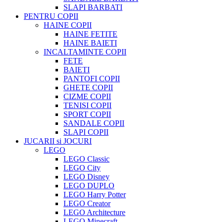
SLAPI BARBATI
PENTRU COPII
HAINE COPII
HAINE FETITE
HAINE BAIETI
INCALTAMINTE COPII
FETE
BAIETI
PANTOFI COPII
GHETE COPII
CIZME COPII
TENISI COPII
SPORT COPII
SANDALE COPII
SLAPI COPII
JUCARII si JOCURI
LEGO
LEGO Classic
LEGO City
LEGO Disney
LEGO DUPLO
LEGO Harry Potter
LEGO Creator
LEGO Architecture
LEGO Minecraft