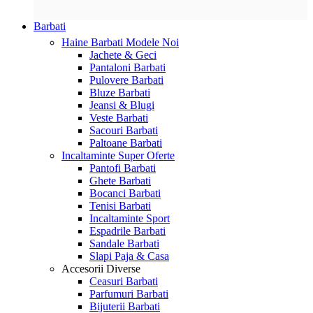
Barbati
Haine Barbati
Modele Noi
Jachete & Geci
Pantaloni Barbati
Pulovere Barbati
Bluze Barbati
Jeansi & Blugi
Veste Barbati
Sacouri Barbati
Paltoane Barbati
Incaltaminte
Super Oferte
Pantofi Barbati
Ghete Barbati
Bocanci Barbati
Tenisi Barbati
Incaltaminte Sport
Espadrile Barbati
Sandale Barbati
Slapi Paja & Casa
Accesorii
Diverse
Ceasuri Barbati
Parfumuri Barbati
Bijuterii Barbati