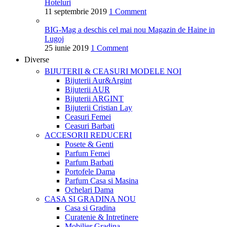
Hoteluri
11 septembrie 2019
1 Comment
BIG-Mag a deschis cel mai nou Magazin de Haine in
Lugoj
25 iunie 2019
1 Comment
Diverse
BIJUTERII & CEASURI
MODELE NOI
Bijuterii Aur&Argint
Bijuterii AUR
Bijuterii ARGINT
Bijuterii Cristian Lay
Ceasuri Femei
Ceasuri Barbati
ACCESORII
REDUCERI
Posete & Genti
Parfum Femei
Parfum Barbati
Portofele Dama
Parfum Casa si Masina
Ochelari Dama
CASA SI GRADINA
NOU
Casa si Gradina
Curatenie & Intretinere
Mobilier Gradina