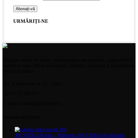
URMĂRIȚI-NE
Magazin online de haine, imbracaminte, incaltaminte, pentru femei,
barbati si copii. Oferte la Ceasuri, Bijuterii, Accesorii si Decoratiuni
Casa si Gradina
Str. N.Balcescu, nr. 22, Lugoj
Tel: 0722 584 931
E-mail: comenzi(@)byyou.ro
POSTARI RECENTE
360 VIDEO Booth – Platforma 360 VIDEO de Inchiriat