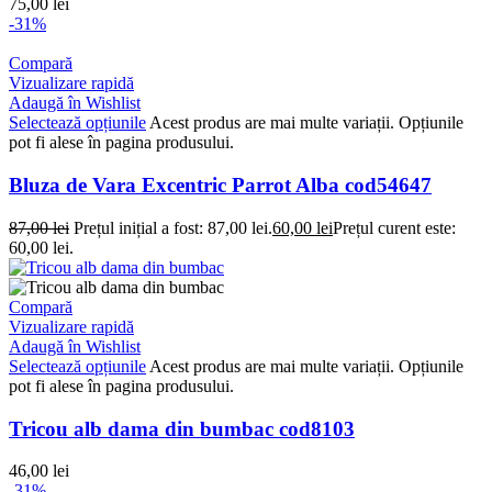
75,00
lei
-31%
Compară
Vizualizare rapidă
Adaugă în Wishlist
Selectează opțiunile
Acest produs are mai multe variații. Opțiunile
pot fi alese în pagina produsului.
Bluza de Vara Excentric Parrot Alba cod54647
87,00
lei
Prețul inițial a fost: 87,00 lei.
60,00
lei
Prețul curent este:
60,00 lei.
Compară
Vizualizare rapidă
Adaugă în Wishlist
Selectează opțiunile
Acest produs are mai multe variații. Opțiunile
pot fi alese în pagina produsului.
Tricou alb dama din bumbac cod8103
46,00
lei
-31%