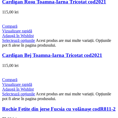
Cardigan Rosu Toamna-Iarna Tricotat cod2021
115,00
lei
Compară
Vizualizare rapidă
Adaugă în Wishlist
Selectează opțiunile
Acest produs are mai multe variații. Opțiunile
pot fi alese în pagina produsului.
Cardigan Bej Toamna-Iarna Tricotat cod2021
115,00
lei
Compară
Vizualizare rapidă
Adaugă în Wishlist
Selectează opțiunile
Acest produs are mai multe variații. Opțiunile
pot fi alese în pagina produsului.
Rochie Fetite din jerse Fucsia cu volănașe codR811-2