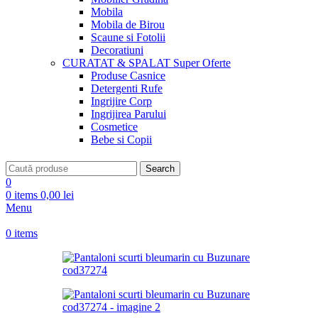
Mobila
Mobila de Birou
Scaune si Fotolii
Decoratiuni
CURATAT & SPALAT
Super Oferte
Produse Casnice
Detergenti Rufe
Ingrijire Corp
Ingrijirea Parului
Cosmetice
Bebe si Copii
Search
0
0
items
0,00
lei
Menu
0
items