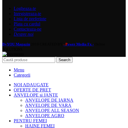
Logheaza-te
Inregistreaza-te
Lista de preferinte
Plata cu cardul
Contacteaza-ne
Despre noi
ByYOU Magazin
2019 CREATED BY
ower Media Fx -
Online
- P
SOLUTIONS.
Search
Menu
Categorii
NOI ADAUGATE
OFERTE DE PRET
ANVELOPE si JANTE
ANVELOPE DE IARNA
ANVELOPE DE VARA
ANVELOPE ALL SEASON
ANVELOPE AGRO
PENTRU FEMEI
HAINE FEMEI