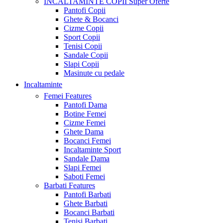
INCALTAMINTE COPII
Super Oferte
Pantofi Copii
Ghete & Bocanci
Cizme Copii
Sport Copii
Tenisi Copii
Sandale Copii
Slapi Copii
Masinute cu pedale
Incaltaminte
Femei
Features
Pantofi Dama
Botine Femei
Cizme Femei
Ghete Dama
Bocanci Femei
Incaltaminte Sport
Sandale Dama
Slapi Femei
Saboti Femei
Barbati
Features
Pantofi Barbati
Ghete Barbati
Bocanci Barbati
Tenisi Barbati