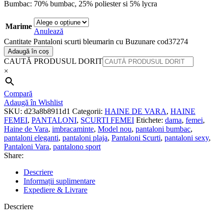
Bumbac: 70% bumbac, 25% poliester si 5% lycra
Marime
Anulează
Cantitate Pantaloni scurti bleumarin cu Buzunare cod37274
Adaugă în coș
CAUTĂ PRODUSUL DORIT
×
Compară
Adaugă în Wishlist
SKU:
d23a8b8911d1
Categorii:
HAINE DE VARA
,
HAINE
FEMEI
,
PANTALONI
,
SCURTI FEMEI
Etichete:
dama
,
femei
,
Haine de Vara
,
imbracaminte
,
Model nou
,
pantaloni bumbac
,
pantaloni eleganti
,
pantaloni plaja
,
Pantaloni Scurti
,
pantaloni sexy
,
Pantaloni Vara
,
pantalono sport
Share:
Descriere
Informații suplimentare
Expediere & Livrare
Descriere