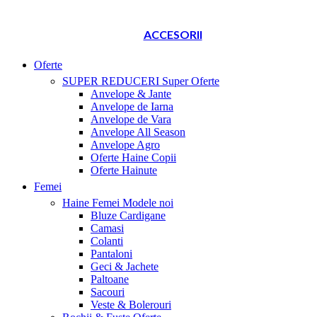
ACCESORII
Oferte
SUPER REDUCERI
Super Oferte
Anvelope & Jante
Anvelope de Iarna
Anvelope de Vara
Anvelope All Season
Anvelope Agro
Oferte Haine Copii
Oferte Hainute
Femei
Haine Femei
Modele noi
Bluze Cardigane
Camasi
Colanti
Pantaloni
Geci & Jachete
Paltoane
Sacouri
Veste & Bolerouri