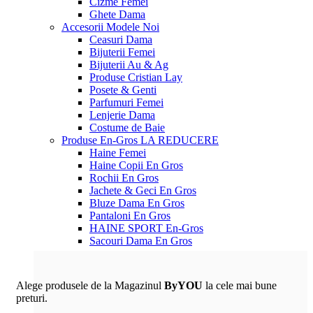
Cizme Femei
Ghete Dama
Accesorii
Modele Noi
Ceasuri Dama
Bijuterii Femei
Bijuterii Au & Ag
Produse Cristian Lay
Posete & Genti
Parfumuri Femei
Lenjerie Dama
Costume de Baie
Produse En-Gros
LA REDUCERE
Haine Femei
Haine Copii En Gros
Rochii En Gros
Jachete & Geci En Gros
Bluze Dama En Gros
Pantaloni En Gros
HAINE SPORT En-Gros
Sacouri Dama En Gros
Alege produsele de la Magazinul
ByYOU
la cele mai bune
preturi.