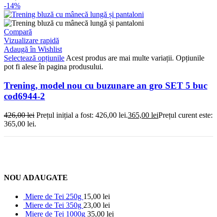
-14%
Compară
Vizualizare rapidă
Adaugă în Wishlist
Selectează opțiunile
Acest produs are mai multe variații. Opțiunile
pot fi alese în pagina produsului.
Trening, model nou cu buzunare an gro SET 5 buc
cod6944-2
426,00
lei
Prețul inițial a fost: 426,00 lei.
365,00
lei
Prețul curent este:
365,00 lei.
NOU ADAUGATE
Miere de Tei 250g
15,00
lei
Miere de Tei 350g
23,00
lei
Miere de Tei 1000g
35,00
lei