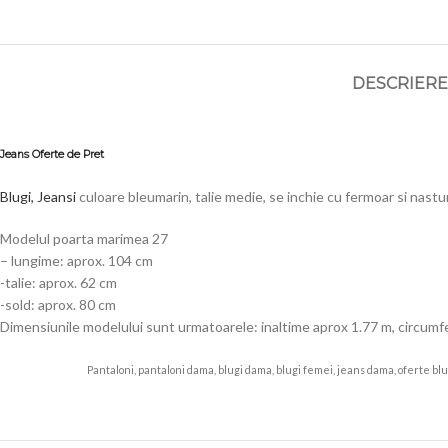
DESCRIERE
Jeans Oferte de Pret
Blugi, Jeansi
culoare bleumarin, talie medie, se inchie cu fermoar si nast
Modelul poarta marimea 27
– lungime: aprox. 104 cm
-talie: aprox. 62 cm
-sold: aprox. 80 cm
Dimensiunile modelului sunt urmatoarele: inaltime aprox 1.77 m, circumfe
Pantaloni, pantaloni dama, blugi dama, blugi femei, jeans dama, oferte blugi,