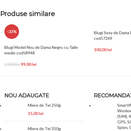
Produse similare
-33%
Blugi Sexy de Dama B
cod57269
Blugi Model Nou de Dama Negru cu Talie
100,00
lei
medie cod58948
99,00
lei
148,00
lei
NOU ADAUGATE
RECOMANDA
Miere de Tei 250g
SmartWa
Wonlex 
15,00
lei
(SIM), 
GPS, SO
Spion, 
Miere de Tei 350g