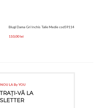
Blugi Dama Gri Inchis Talie Medie cod59114
Blugi Dama Bleu 
110,00
lei
100,00
lei
 NOU LA By YOU
TRAȚI-VĂ LA
SLETTER