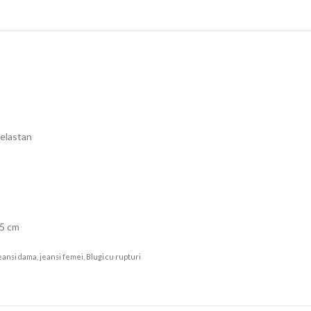
 elastan
95 cm
 jeansi dama, jeansi femei, Blugi cu rupturi
Angroz