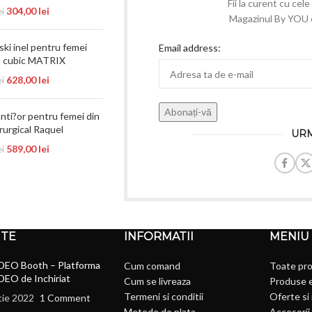
Fii la curent cu cel
304,00
lei
ei
Magazinul By YOU e 
ki inel pentru femei
Email address:
u cubic MATRIX
628,00
lei
ei
anti?or pentru femei din
irurgical Raquel
URM
589,00
lei
ei
NTE
INFORMATII
MENIU
DEO Booth – Platforma
Cum comand
Toate pr
DEO de Inchiriat
Cum se livreaza
Produse 
Termeni si conditii
Oferte si
tie 2022
1 Comment
Metode de plata
Accesorii 