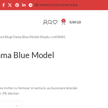
NEWSLETTER
CONTACT
FAQS
0
0,00
LEI
oni Blugi Dama Blue Model Simplu cod58681
Dama Blue Model
 se inchie cu fermoar si nasture, au buzunare laterale
ac 3% elastan