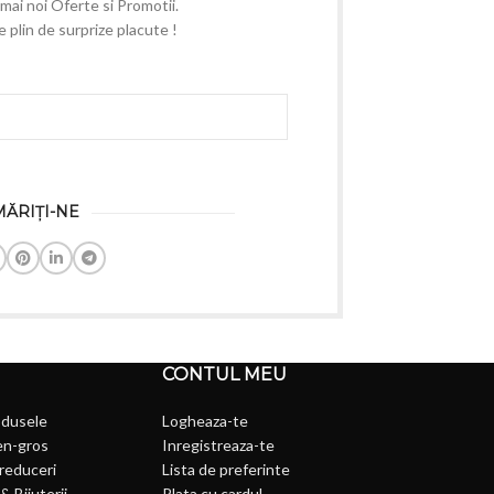
e mai noi Oferte si Promotii.
plin de surprize placute !
ĂRIȚI-NE
CONTUL MEU
odusele
Logheaza-te
en-gros
Inregistreaza-te
 reduceri
Lista de preferinte
& Bijuterii
Plata cu cardul