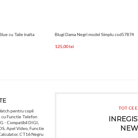
lue cu Talie inalta
Blugi Dama Negri model Simplu cod57874
125,00
lei
TE
TOT CE E
tch pentru copii
cu Functie Telefon
INREGIS
4G - Compatibil DIGI,
NEW
S, Apel Video, Functie
Calculator, CT16 Negru