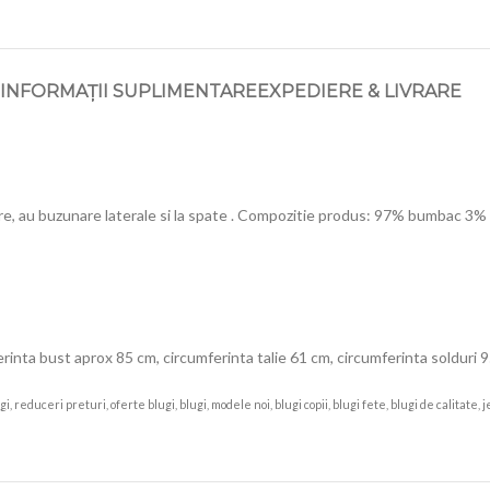
INFORMAȚII SUPLIMENTARE
EXPEDIERE & LIVRARE
ure, au buzunare laterale si la spate . Compozitie produs: 97% bumbac 3%
rinta bust aprox 85 cm, circumferinta talie 61 cm, circumferinta solduri 
 reduceri preturi, oferte blugi, blugi, modele noi, blugi copii, blugi fete, blugi de calitate,