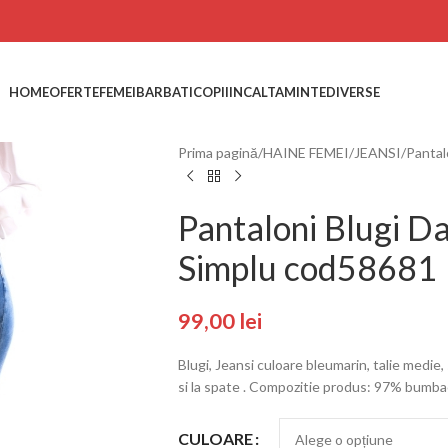
HOME
OFERTE
FEMEI
BARBATI
COPII
INCALTAMINTE
DIVERSE
Prima pagină
HAINE FEMEI
JEANSI
Pantal
Pantaloni Blugi 
Simplu cod58681
99,00
lei
Blugi, Jeansi culoare bleumarin, talie medie,
si la spate . Compozitie produs: 97% bumb
CULOARE