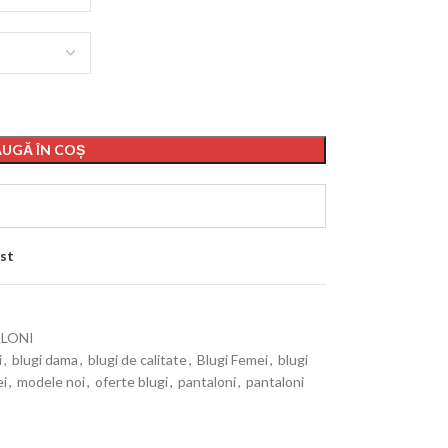
UGĂ ÎN COȘ
st
LONI
i
,
blugi dama
,
blugi de calitate
,
Blugi Femei
,
blugi
ei
,
modele noi
,
oferte blugi
,
pantaloni
,
pantaloni