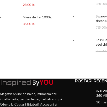
380,00
l
23,00
lei
Swarovs
Miere de Tei 1000g
zirconi
35,00
lei
785,00
l
Fossil l
otel ch
736,25
l
POSTARI RECE
360 VI
Magazin online de haine, imbracaminte,
360 VI
incaltaminte, pentru femei, barbati si copii.
30 mar
Oferte la Ceasuri, Bijuterii, Accesorii si