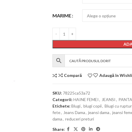
MARIME
ADA
Compară
Adaugă în Wishli
SKU:
78225ca53a72
Categorii:
HAINE FEMEI
,
JEANSI
,
PANTA
Etichete:
Blugi
,
blugi copii
,
Blugi cu ruptur
fete
,
Jeans Dama
,
jeansi dama
,
jeansi fem
dama
,
reduceri preturi
Share: