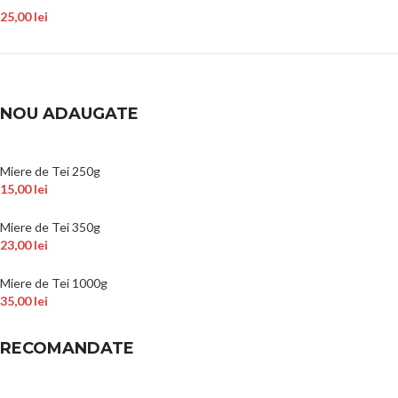
25,00
lei
NOU ADAUGATE
Miere de Tei 250g
15,00
lei
Miere de Tei 350g
23,00
lei
Miere de Tei 1000g
35,00
lei
RECOMANDATE