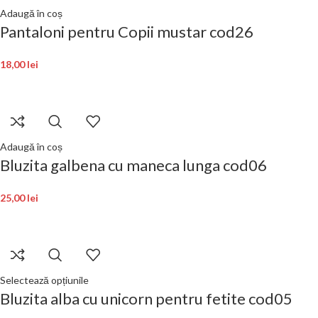
Adaugă în coș
Pantaloni pentru Copii mustar cod26
18,00
lei
Adaugă în coș
Bluzita galbena cu maneca lunga cod06
25,00
lei
Selectează opțiunile
Bluzita alba cu unicorn pentru fetite cod05