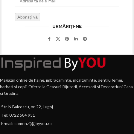
URMĂRIȚI-NE
Magazin online de haine, imbracaminte, incaltaminte, pentru femei,
barbati si copii. Oferte la Ceasuri, Bijuterii, Accesorii si Decoratiuni Casa
si Gradina
Str. N.Balcescu, nr. 22, Lugoj
Tel: 0722 584 931
E-mail: comenzi(@)byyou.ro