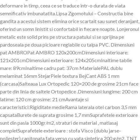
deformare in timp, ceea ce se traduce intr-o durata de viata
semnificativ imbunatatita.Lipsa Zgomotului – Constructia bine
gandita a acestui sistem elimina orice scartait sau sunet deranjant,
oferind un somn linistit si confortabil in fiecare noapte. Lonjeronul
metalic este solid prins pe structura patului si se sprijina pe
pardoseala pe doua picioare reglabile cu talpa PVC. Dimensiuni
pat AMBROPat AMBRO 120x200cmDimensiuni interioare:
121x201cmDimensiuni exterioare: 124x205cmInaltime tablie
mare: 89cmInaltime cadru pat: 37cm MaterialePAL dublu
melaminat 16mm StejarPiele textura BejCant ABS 1 mm
(carcasa)Salteaua Lux Ortopedic 120×200 de grosime 21cm face
parte din linia de saltele Ortopedice .Dimensiuni:lungime: 200 cm
latime: 120 cm grosime: 21 cmAvantaje si
caracteristici:Rigiditate medieRama laterala otel carbon 3,5 mm
capsataBurete de suprata grosime 1,7 mmSuprafetele exterioare
sunt din pasla 1000gr/m2, straturi de material , matlasaj
completSuprafetele exterioare : stofa Visco (dublu jarse-
poliester) capitonata fata verso cu vata sintetica 200 g/m2, TNT