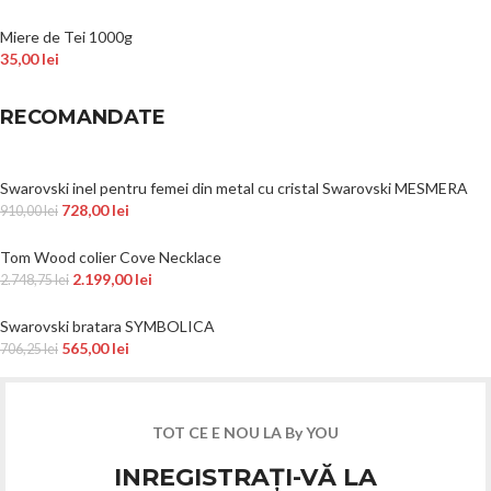
Miere de Tei 1000g
35,00
lei
RECOMANDATE
Swarovski inel pentru femei din metal cu cristal Swarovski MESMERA
728,00
lei
910,00
lei
Tom Wood colier Cove Necklace
2.199,00
lei
2.748,75
lei
Swarovski bratara SYMBOLICA
565,00
lei
706,25
lei
TOT CE E NOU LA By YOU
INREGISTRAȚI-VĂ LA