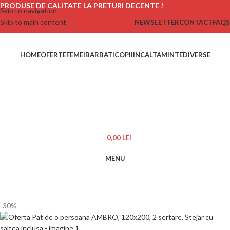
PRODUSE DE CALITATE LA PRETURI DECENTE !
Skip to navigation
Skip to main content
NEWSLETTER
CONTACT
FAQS
HOME
OFERTE
FEMEI
BARBATI
COPII
INCALTAMINTE
DIVERSE
0,00
LEI
MENU
-30%