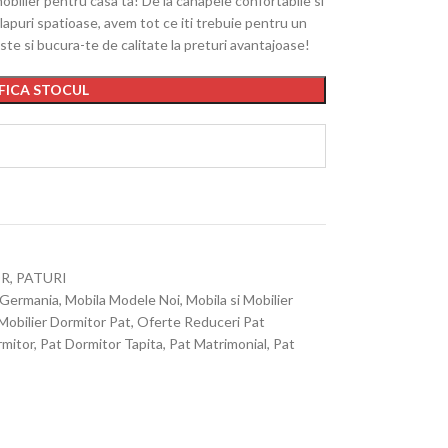
bilier pentru casa ta! De la canapele confortabile si
apuri spatioase, avem tot ce iti trebuie pentru un
este si bucura-te de calitate la preturi avantajoase!
FICA STOCUL
OR
,
PATURI
 Germania
,
Mobila Modele Noi
,
Mobila si Mobilier
Mobilier Dormitor Pat
,
Oferte Reduceri Pat
rmitor
,
Pat Dormitor Tapita
,
Pat Matrimonial
,
Pat