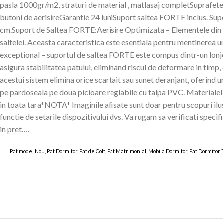
pasla 1000gr/m2, straturi de material , matlasaj completSuprafetel
butoni de aerisireGarantie 24 luniSuport saltea FORTE inclus. Supor
cm.Suport de Saltea FORTE:Aerisire Optimizata – Elementele din PAL
saltelei. Aceasta caracteristica este esentiala pentru mentinerea 
exceptional – suportul de saltea FORTE este compus dintr-un lonjer
asigura stabilitatea patului, eliminand riscul de deformare in timp
acestui sistem elimina orice scartait sau sunet deranjant, oferind un 
pe pardoseala pe doua picioare reglabile cu talpa PVC. Materia
in toata tara*NOTA* Imaginile afisate sunt doar pentru scopuri ilus
functie de setarile dispozitivului dvs. Va rugam sa verificati specif
in pret….
Pat model Nou, Pat Dormitor, Pat de Colt, Pat Matrimonial, Mobila Dormitor, Pat Dormitor