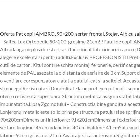
Oferta Pat copii AMBRO, 90×200, sertar frontal, Stejar, Alb cu sal
– Saltea Lux Ortopedic 90×200, grosime 21cm!!!Patul de copii AMB
Alb adauga un plus de estetica si functionalitate oricarei camere.
alegere excelenta si pentru adulti.Exclusiv PROFESIONISTI! Pret de
cutii de carton. Kitul contine schita montaj, feronerie, certificat 
elemente de PAL asezate la o distanta de aerisire de 3 cm.Suport 
o ventilare corespunzatoare atat a patului, cat si a saltelei. Ace
si mucegaiRezistenta si Durabilitate la un pret exceptional – supo
oferi o rezistenta superioara. Structura metalica asigura stabilitat
imbunatatita.Lipsa Zgomotului – Constructia bine gandita a acestui 
Lonjeronul metalic este solid prins pe structura patului si se s
90x200cmDimensiuni interioare: 91x201cmDimensiuni exterioar
sertare:lungime: 45 cm adancime: 40 cm inaltime: 41 cmSalteaua 
latime: 90 cm grosime: 21 cmAvantaje si caracteristici:Rigiditat