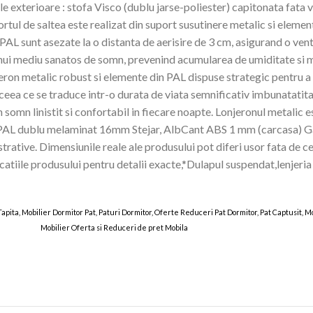
e exterioare : stofa Visco (dublu jarse-poliester) capitonata fata
tul de saltea este realizat din suport susutinere metalic si element
 sunt asezate la o distanta de aerisire de 3 cm, asigurand o ventil
unui mediu sanatos de somn, prevenind acumularea de umiditate si m
on metalic robust si elemente din PAL dispuse strategic pentru a o
, ceea ce se traduce intr-o durata de viata semnificativ imbunatati
somn linistit si confortabil in fiecare noapte. Lonjeronul metalic est
lePAL dublu melaminat 16mm Stejar, AlbCant ABS 1 mm (carcasa) 
trative. Dimensiunile reale ale produsului pot diferi usor fata de c
icatiile produsului pentru detalii exacte,*Dulapul suspendat,lenjeria 
 Tapita, Mobilier Dormitor Pat, Paturi Dormitor, Oferte Reduceri Pat Dormitor, Pat Captusit,
Mobilier Oferta si Reduceri de pret Mobila
TAMOS 31 MAR 2025