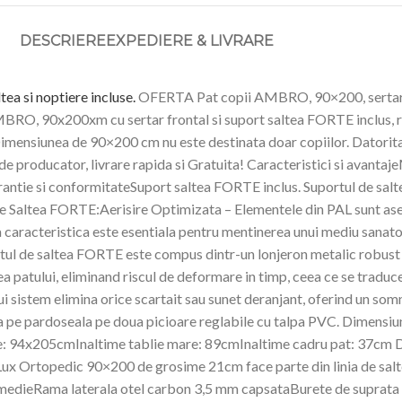
DESCRIERE
EXPEDIERE & LIVRARE
tea si noptiere incluse
.
OFERTA Pat copii AMBRO, 90×200, sertar fron
RO, 90x200xm cu sertar frontal si suport saltea FORTE inclus, rea
Dimensiunea de 90×200 cm nu este destinata doar copiilor. Datorita 
 producator, livrare rapida si Gratuita! Caracteristici si avantaje
garantie si conformitateSuport saltea FORTE inclus. Suportul de salte
de Saltea FORTE:Aerisire Optimizata – Elementele din PAL sunt asez
asta caracteristica este esentiala pentru mentinerea unui mediu san
rtul de saltea FORTE este compus dintr-un lonjeron metalic robust 
ea patului, eliminand riscul de deformare in timp, ceea ce se traduc
sistem elimina orice scartait sau sunet deranjant, oferind un somn l
prijina pe pardoseala pe doua picioare reglabile cu talpa PVC. Di
e: 94x205cmInaltime tablie mare: 89cmInaltime cadru pat: 37c
Lux Ortopedic 90×200 de grosime 21cm face parte din linia de sal
e medieRama laterala otel carbon 3,5 mm capsataBurete de suprata