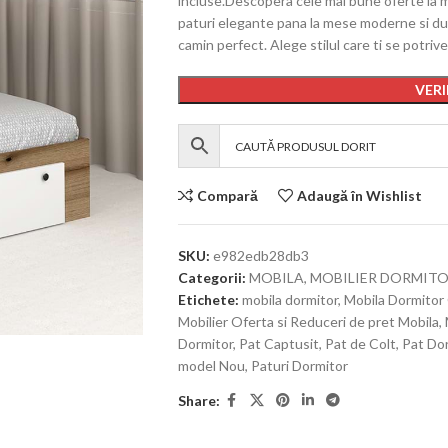
incluse.Descopera cele mai bune oferte la mo
paturi elegante pana la mese moderne si dul
camin perfect. Alege stilul care ti se potriv
VERI
Compară
Adaugă în Wishlist
SKU:
e982edb28db3
Categorii:
MOBILA
,
MOBILIER DORMIT
Etichete:
mobila dormitor
,
Mobila Dormitor
Mobilier Oferta si Reduceri de pret Mobila
,
Dormitor
,
Pat Captusit
,
Pat de Colt
,
Pat Do
model Nou
,
Paturi Dormitor
Share: