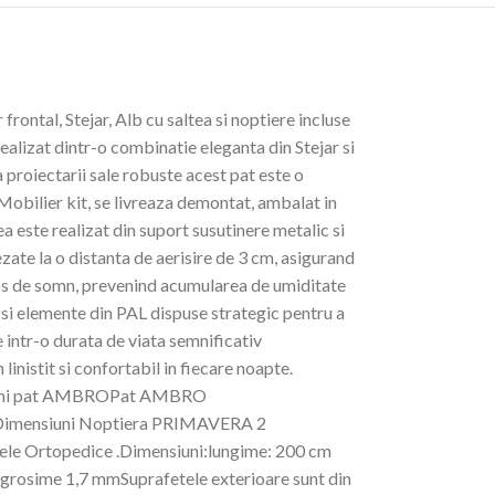
tal, Stejar, Alb cu saltea si noptiere incluse
lizat dintr-o combinatie eleganta din Stejar si
proiectarii sale robuste acest pat este o
Mobilier kit, se livreaza demontat, ambalat in
a este realizat din suport susutinere metalic si
ate la o distanta de aerisire de 3 cm, asigurand
atos de somn, prevenind acumularea de umiditate
si elemente din PAL dispuse strategic pentru a
e intr-o durata de viata semnificativ
inistit si confortabil in fiecare noapte.
mensiuni pat AMBROPat AMBRO
m Dimensiuni Noptiera PRIMAVERA 2
tele Ortopedice .Dimensiuni:lungime: 200 cm
 grosime 1,7 mmSuprafetele exterioare sunt din