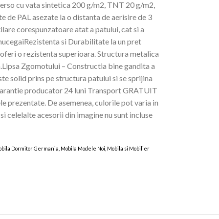
 verso cu vata sintetica 200 g/m2, TNT 20 g/m2,
e de PAL asezate la o distanta de aerisire de 3
are corespunzatoare atat a patului, cat si a
ucegaiRezistenta si Durabilitate la un pret
feri o rezistenta superioara. Structura metalica
ta.Lipsa Zgomotului – Constructia bine gandita a
e solid prins pe structura patului si se sprijina
Garantie producator 24 luni Transport GRATUIT
ele prezentate. De asemenea, culorile pot varia in
si celelalte acesorii din imagine nu sunt incluse
 Mobila Dormitor Germania, Mobila Modele Noi, Mobila si Mobilier