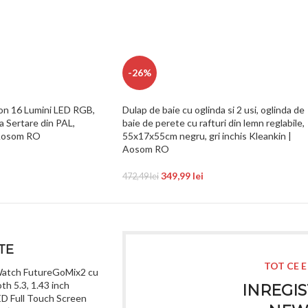
-26%
on 16 Lumini LED RGB,
Dulap de baie cu oglinda si 2 usi, oglinda de
 Sertare din PAL,
baie de perete cu rafturi din lemn reglabile,
 Aosom RO
55x17x55cm negru, gri inchis Kleankin |
Aosom RO
349,99
lei
472,49
lei
TE
TOT CE E
atch FutureGoMix2 cu
th 5.3, 1.43 inch
INREGIS
 Full Touch Screen