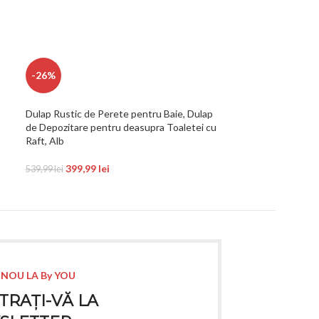
-26%
-26%
Dulap Rustic de Perete pentru Baie, Dulap
Dulap Ingust pen
de Depozitare pentru deasupra Toaletei cu
pentru Depozitar
Raft, Alb
Rabatabile, Pant
399,99
lei
309,99
539,99
lei
418,49
lei
 NOU LA By YOU
TRAȚI-VĂ LA