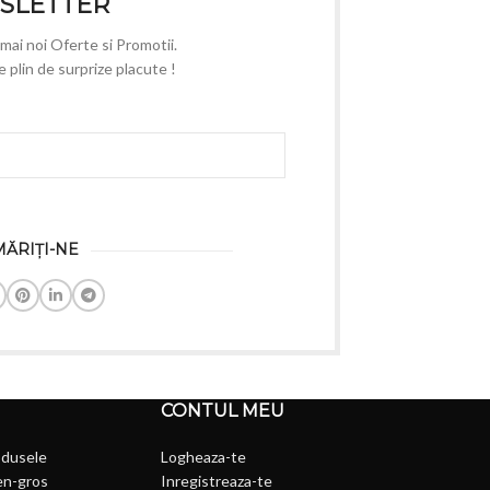
SLETTER
e mai noi Oferte si Promotii.
plin de surprize placute !
ĂRIȚI-NE
CONTUL MEU
odusele
Logheaza-te
en-gros
Inregistreaza-te