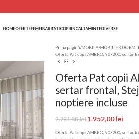
HOME
OFERTE
FEMEI
BARBATI
COPII
INCALTAMINTE
DIVERSE
Prima pagină
MOBILA
MOBILIER DORMI
Oferta Pat copii AMBRO, 90×200, sertar front
Oferta Pat copii
sertar frontal, Stej
noptiere incluse
1.952,00
lei
2.791,80
lei
Oferta Pat copii AMBRO, 90×200, sertar front