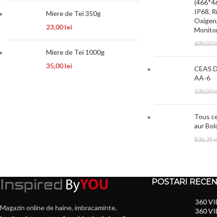
(466*46
IP68, R
Miere de Tei 350g
Oxigen,
23,00
lei
Monitor
600,00
l
Miere de Tei 1000g
35,00
lei
CEAS 
AA-6
100,00
l
Tous ce
aur Bo
836,25
l
POSTARI RECE
360 VI
Magazin online de haine, imbracaminte,
360 VI