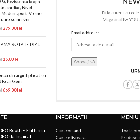
NEW
6), Rezistenta la apa
itm cardiac, Nivel
Fii la curent cu cel
 Moduri sport, Vreme,
izare somn, Gri
Magazinul By YOU e 
299,00
lei
ei
Email address:
DAMA ROTATE DIAL
15,00
lei
ei
URM
rcei din argint placat cu
ld Bear Gem
669,00
lei
ei
NTE
INFORMATII
MENIU
DEO Booth – Platforma
Cum comand
Toate pr
DEO de Inchiriat
Cum se livreaza
Produse 