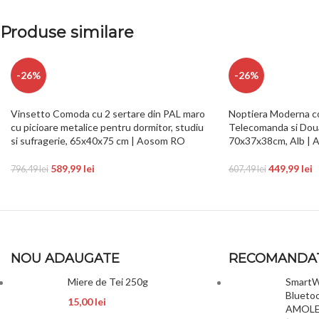
Produse similare
-26%
-26%
Vinsetto Comoda cu 2 sertare din PAL maro
Noptiera Moderna c
cu picioare metalice pentru dormitor, studiu
Telecomanda si Doua
si sufragerie, 65x40x75 cm | Aosom RO
70x37x38cm, Alb |
589,99
lei
449,99
lei
796,49
lei
607,49
lei
NOU ADAUGATE
RECOMANDA
Miere de Tei 250g
SmartW
Bluetoo
15,00
lei
AMOLED