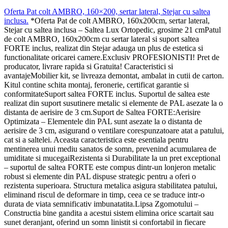
Oferta Pat colt AMBRO, 160×200, sertar lateral, Stejar cu saltea
inclusa
.
*Oferta Pat de colt AMBRO, 160x200cm, sertar lateral,
Stejar cu saltea inclusa – Saltea Lux Ortopedic, grosime 21 cmPatul
de colt AMBRO, 160x200cm cu sertar lateral si suport saltea
FORTE inclus, realizat din Stejar adauga un plus de estetica si
functionalitate oricarei camere.Exclusiv PROFESIONISTI! Pret de
producator, livrare rapida si Gratuita! Caracteristici si
avantajeMobilier kit, se livreaza demontat, ambalat in cutii de carton.
Kitul contine schita montaj, feronerie, certificat garantie si
conformitateSuport saltea FORTE inclus. Suportul de saltea este
realizat din suport susutinere metalic si elemente de PAL asezate la o
distanta de aerisire de 3 cm.Suport de Saltea FORTE:Aerisire
Optimizata – Elementele din PAL sunt asezate la o distanta de
aerisire de 3 cm, asigurand o ventilare corespunzatoare atat a patului,
cat si a saltelei. Aceasta caracteristica este esentiala pentru
mentinerea unui mediu sanatos de somn, prevenind acumularea de
umiditate si mucegaiRezistenta si Durabilitate la un pret exceptional
– suportul de saltea FORTE este compus dintr-un lonjeron metalic
robust si elemente din PAL dispuse strategic pentru a oferi o
rezistenta superioara. Structura metalica asigura stabilitatea patului,
eliminand riscul de deformare in timp, ceea ce se traduce intr-o
durata de viata semnificativ imbunatatita.Lipsa Zgomotului –
Constructia bine gandita a acestui sistem elimina orice scartait sau
sunet deranjant, oferind un somn linistit si confortabil in fiecare