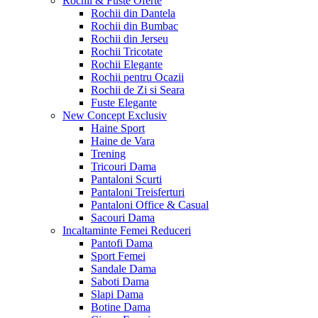
Rochii & Fuste
Oferte
Rochii din Dantela
Rochii din Bumbac
Rochii din Jerseu
Rochii Tricotate
Rochii Elegante
Rochii pentru Ocazii
Rochii de Zi si Seara
Fuste Elegante
New Concept
Exclusiv
Haine Sport
Haine de Vara
Trening
Tricouri Dama
Pantaloni Scurti
Pantaloni Treisferturi
Pantaloni Office & Casual
Sacouri Dama
Incaltaminte Femei
Reduceri
Pantofi Dama
Sport Femei
Sandale Dama
Saboti Dama
Slapi Dama
Botine Dama