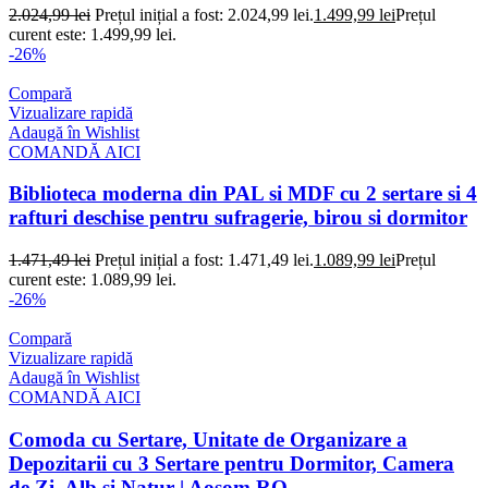
2.024,99
lei
Prețul inițial a fost: 2.024,99 lei.
1.499,99
lei
Prețul
curent este: 1.499,99 lei.
-26%
Compară
Vizualizare rapidă
Adaugă în Wishlist
COMANDĂ AICI
Biblioteca moderna din PAL si MDF cu 2 sertare si 4
rafturi deschise pentru sufragerie, birou si dormitor
1.471,49
lei
Prețul inițial a fost: 1.471,49 lei.
1.089,99
lei
Prețul
curent este: 1.089,99 lei.
-26%
Compară
Vizualizare rapidă
Adaugă în Wishlist
COMANDĂ AICI
Comoda cu Sertare, Unitate de Organizare a
Depozitarii cu 3 Sertare pentru Dormitor, Camera
de Zi, Alb si Natur | Aosom RO