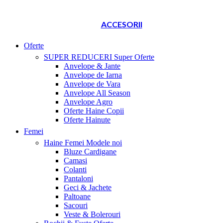
ACCESORII
Oferte
SUPER REDUCERI
Super Oferte
Anvelope & Jante
Anvelope de Iarna
Anvelope de Vara
Anvelope All Season
Anvelope Agro
Oferte Haine Copii
Oferte Hainute
Femei
Haine Femei
Modele noi
Bluze Cardigane
Camasi
Colanti
Pantaloni
Geci & Jachete
Paltoane
Sacouri
Veste & Bolerouri