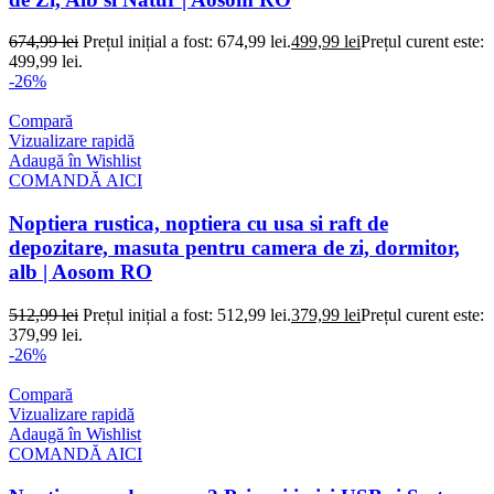
674,99
lei
Prețul inițial a fost: 674,99 lei.
499,99
lei
Prețul curent este:
499,99 lei.
-26%
Compară
Vizualizare rapidă
Adaugă în Wishlist
COMANDĂ AICI
Noptiera rustica, noptiera cu usa si raft de
depozitare, masuta pentru camera de zi, dormitor,
alb | Aosom RO
512,99
lei
Prețul inițial a fost: 512,99 lei.
379,99
lei
Prețul curent este:
379,99 lei.
-26%
Compară
Vizualizare rapidă
Adaugă în Wishlist
COMANDĂ AICI