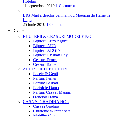
Hoteluri
11 septembrie 2019
1 Comment
BIG-Mag a deschis cel mai nou Magazin de Haine in
Lugoj
25 iunie 2019
1 Comment
Diverse
BIJUTERII & CEASURI
MODELE NOI
Bijuterii Aur&Argint
Bijuterii AUR
Bijuterii ARGINT
Bijuterii Cristian Lay
Ceasuri Femei
Ceasuri Barbati
ACCESORII
REDUCERI
Posete & Genti
Parfum Femei
Parfum Barbati
Portofele Dama
Parfum Casa si Masina
Ochelari Dama
CASA SI GRADINA
NOU
Casa si Gradina
Curatenie & Intretinere
Mobilier Gradina