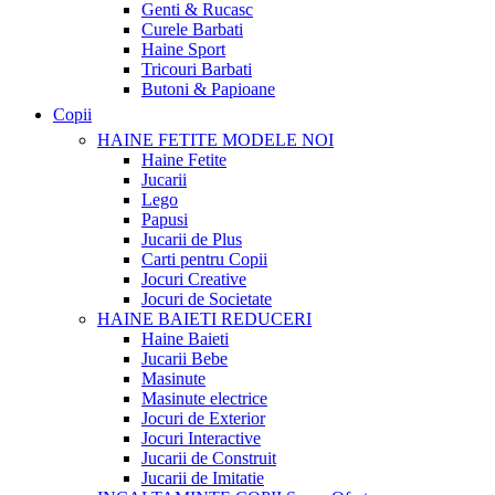
Genti & Rucasc
Curele Barbati
Haine Sport
Tricouri Barbati
Butoni & Papioane
Copii
HAINE FETITE
MODELE NOI
Haine Fetite
Jucarii
Lego
Papusi
Jucarii de Plus
Carti pentru Copii
Jocuri Creative
Jocuri de Societate
HAINE BAIETI
REDUCERI
Haine Baieti
Jucarii Bebe
Masinute
Masinute electrice
Jocuri de Exterior
Jocuri Interactive
Jucarii de Construit
Jucarii de Imitatie