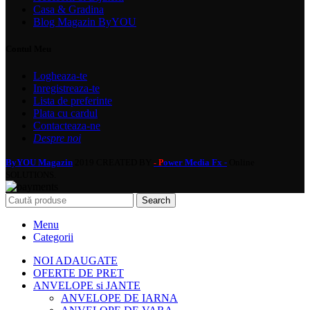
Casa & Gradina
Blog Magazin ByYOU
Contul Meu
Logheaza-te
Inregistreaza-te
Lista de preferinte
Plata cu cardul
Contacteaza-ne
Despre noi
ByYOU Magazin
2019 CREATED BY
ower Media Fx -
Online
- P
SOLUTIONS.
Search
Menu
Categorii
NOI ADAUGATE
OFERTE DE PRET
ANVELOPE si JANTE
ANVELOPE DE IARNA