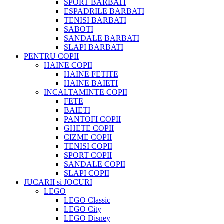
SPORT BARBATI
ESPADRILE BARBATI
TENISI BARBATI
SABOTI
SANDALE BARBATI
SLAPI BARBATI
PENTRU COPII
HAINE COPII
HAINE FETITE
HAINE BAIETI
INCALTAMINTE COPII
FETE
BAIETI
PANTOFI COPII
GHETE COPII
CIZME COPII
TENISI COPII
SPORT COPII
SANDALE COPII
SLAPI COPII
JUCARII si JOCURI
LEGO
LEGO Classic
LEGO City
LEGO Disney