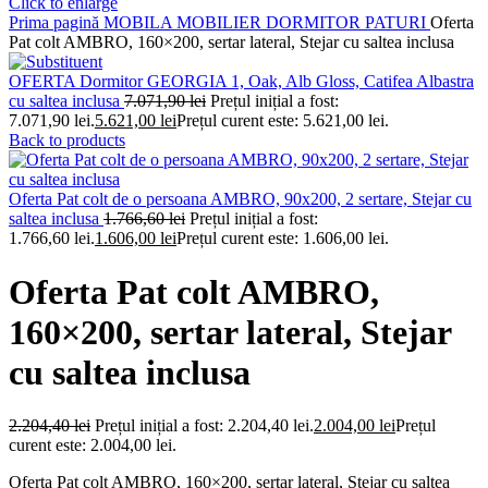
Click to enlarge
Prima pagină
MOBILA
MOBILIER DORMITOR
PATURI
Oferta
Pat colt AMBRO, 160×200, sertar lateral, Stejar cu saltea inclusa
OFERTA Dormitor GEORGIA 1, Oak, Alb Gloss, Catifea Albastra
cu saltea inclusa
7.071,90
lei
Prețul inițial a fost:
7.071,90 lei.
5.621,00
lei
Prețul curent este: 5.621,00 lei.
Back to products
Oferta Pat colt de o persoana AMBRO, 90x200, 2 sertare, Stejar cu
saltea inclusa
1.766,60
lei
Prețul inițial a fost:
1.766,60 lei.
1.606,00
lei
Prețul curent este: 1.606,00 lei.
Oferta Pat colt AMBRO,
160×200, sertar lateral, Stejar
cu saltea inclusa
2.204,40
lei
Prețul inițial a fost: 2.204,40 lei.
2.004,00
lei
Prețul
curent este: 2.004,00 lei.
Oferta Pat colt AMBRO, 160×200, sertar lateral, Stejar cu saltea