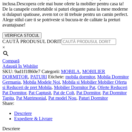
inclusa.Descopera cele mai bune oferte la mobilier pentru casa ta!
De la canapele confortabile si paturi elegante pana la mese moderne
si dulapuri spatioase, avem tot ce iti trebuie pentru un camin perfect.
Alege stilul care ti se potriveste si bucura-te de calitate la preturi
avantajoase!
VERIFICA STOCUL
CAUTĂ PRODUSUL DORIT
×
Compară
Adaugă în Wishlist
SKU:
9ad1f1f860e7
Categorii:
MOBILA
,
MOBILIER
DORMITOR
,
PATURI
Etichete:
mobila dormitor
,
Mobila Dormitor
Germania
,
Mobila Modele Noi
,
Mobila si Mobilier Mobilier Oferta
si Reduceri de pret Mobila
,
Mobilier Dormitor Pat
,
Oferte Reduceri
Pat Dormitor
,
Pat Captusit
,
Pat de Colt
,
Pat Dormitor
,
Pat Dormitor
Tapita
,
Pat Matrimonial
,
Pat model Nou
,
Paturi Dormitor
Share:
Descriere
Expediere & Livrare
Descriere