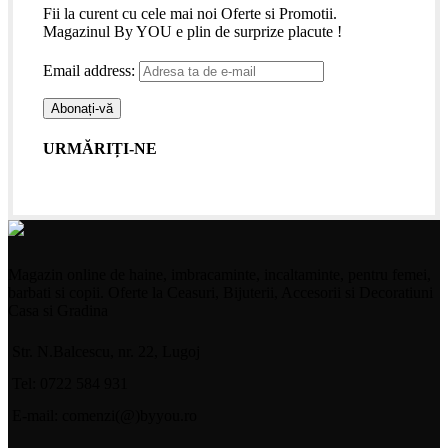
Fii la curent cu cele mai noi Oferte si Promotii.
Magazinul By YOU e plin de surprize placute !
Email address:
URMĂRIȚI-NE
Magazin online de haine, imbracaminte, incaltaminte, pentru femei,
barbati si copii. Oferte la Ceasuri, Bijuterii, Accesorii si Decoratiuni
Casa si Gradina
Str. N.Balcescu, nr. 22, Lugoj
Tel: 0722 584 931
E-mail: comenzi(@)byyou.ro