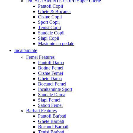
INCALTAMINTE COPII
Super Oferte
Pantofi Copii
Ghete & Bocanci
Cizme Copii
Sport Copii
Tenisi Copii
Sandale Copii
Slapi Copii
Masinute cu pedale
Incaltaminte
Femei
Features
Pantofi Dama
Botine Femei
Cizme Femei
Ghete Dama
Bocanci Femei
Incaltaminte Sport
Sandale Dama
Slapi Femei
Saboti Femei
Barbati
Features
Pantofi Barbati
Ghete Barbati
Bocanci Barbati
Tenisi Barbati