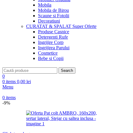
Mobila
Mobila de Birou
Scaune si Fotolii
Decoratiuni
CURATAT & SPALAT
Super Oferte
Produse Casnice
Detergenti Rufe
Ingrijire Corp
Ingrijirea Parului
Cosmetice
Bebe si Copii
Search
0
0
items
0,00
lei
Menu
0
items
-9%