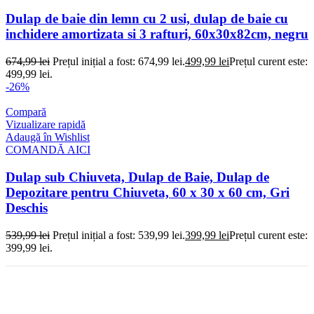
Dulap de baie din lemn cu 2 usi, dulap de baie cu
inchidere amortizata si 3 rafturi, 60x30x82cm, negru
674,99
lei
Prețul inițial a fost: 674,99 lei.
499,99
lei
Prețul curent este:
499,99 lei.
-26%
Compară
Vizualizare rapidă
Adaugă în Wishlist
COMANDĂ AICI
Dulap sub Chiuveta, Dulap de Baie, Dulap de
Depozitare pentru Chiuveta, 60 x 30 x 60 cm, Gri
Deschis
539,99
lei
Prețul inițial a fost: 539,99 lei.
399,99
lei
Prețul curent este:
399,99 lei.