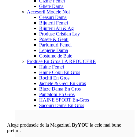
Cizme Femei
Ghete Dama
Accesorii
Modele Noi
Ceasuri Dama
Bijuterii Femei
Bijuterii Au & Ag
Produse Cristian Lay
Posete & Genti
Parfumuri Femei
Lenjerie Dama
Costume de Baie
Produse En-Gros
LA REDUCERE
Haine Femei
Haine Copii En Gros
Rochii En Gros
Jachete & Geci En Gros
Bluze Dama En Gros
Pantaloni En Gros
HAINE SPORT En-Gros
Sacouri Dama En Gros
Alege produsele de la Magazinul
ByYOU
la cele mai bune
preturi.