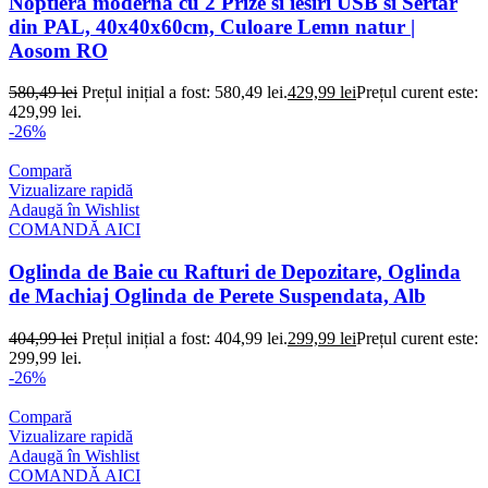
Noptiera moderna cu 2 Prize si iesiri USB si Sertar
din PAL, 40x40x60cm, Culoare Lemn natur |
Aosom RO
580,49
lei
Prețul inițial a fost: 580,49 lei.
429,99
lei
Prețul curent este:
429,99 lei.
-26%
Compară
Vizualizare rapidă
Adaugă în Wishlist
COMANDĂ AICI
Oglinda de Baie cu Rafturi de Depozitare, Oglinda
de Machiaj Oglinda de Perete Suspendata, Alb
404,99
lei
Prețul inițial a fost: 404,99 lei.
299,99
lei
Prețul curent este:
299,99 lei.
-26%
Compară
Vizualizare rapidă
Adaugă în Wishlist
COMANDĂ AICI