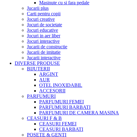
Masinute cu si fara pedale
Jucarii plus
Carti pentru copii
Jocuri creative
Jocuri de societate
Jocuri educative
Jocuri in aer liber
Jocuri interactive
Jucarii de constructie
Jucarii de imitatie
Jucarii interactive
DIVERSE PRODUSE
BIJUTERII
ARGINT
AUR
OTEL INOXIDABIL
ACCESORII
PARFUMURI
PARFUMURI FEMEI
PARFUMURI BARBATI
PARFUMURI DE CAMERA MASINA
CEASURI F & B
CEASURI FEMEI
CEASURI BARBATI
POSETE & GENTI