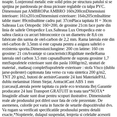
noapte. Lonjeronul metalic este solid prins pe structura patului si se
sprijina pe pardoseala pe doua picioare reglabile cu talpa PVC.
Dimensiuni pat AMBROPat AMBRO 160x200cmDimensiuni
interioare: 161x201cmDimensiuni exterioare: 164x205cmInaltime
tablie mare: 89cmInaltime cadru pat: 37cmPlaca tapitata H = 36cm
Salteaua Lux Ortopedic 160×200, de grosime 21cm face parte din
linia de saltele Ortopedice Lux.Salteaua Lux Ortopedica este o
saltea clasica cu arcuri bitronconice cu un diametru de 8,6 cm
fabricate din sarma de otel-carbon de 2,2 mm. Rama laterala este din
otel-carbon de 3,5mm si este capsata pentru a asigura saltelei o
rezistenta sporita.Dimensiuni:lungime: 200 cm latime: 160 cm
grosime: 21 cmAvantaje si caracteristici:Rigiditate medieRama
laterala otel carbon 3,5 mm capsataBurete de suprata grosime 1,7
mmSuprafetele exterioare sunt din pasla 1000gr/m2, straturi de
material , matlasaj completSuprafetele exterioare : stofa Visco (dublu
jarse-poliester) capitonata fata verso cu vata sintetica 200 g/m2,
TNT 20 g/m2, butoni de aerisireGarantie 24 luni MaterialePAL
dublu melaminat 16mm Stejar, AntracitCant ABS 1 mm
(carcasa)Laterala perete tapitata cu piele eco texturata Bej Garantie
producator 24 luni Transport GRATUIT in toata tara*NOTA*
Imaginile afisate sunt doar pentru scopuri ilustrative. Dimensiunile
reale ale produsului pot diferi usor fata de cele prezentate. De
asemenea, culorile pot varia in functie de setarile dispozitivului dvs.
Va rugam sa verificati specificatiile produsului pentru detalii
exacte,*Noptierele, dulapul suspendat, lenjeria si celelalte acesorii