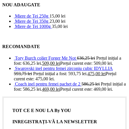
NOU ADAUGATE
Miere de Tei 250g
15,00
lei
Miere de Tei 350g
23,00
lei
Miere de Tei 1000g
35,00
lei
RECOMANDATE
Tory Burch colier Forger Me Not
636,25
lei
Prețul inițial a
fost: 636,25 lei.
509,00
lei
Prețul curent este: 509,00 lei.
Swarovski inel pentru femei zirconiu cubic IDYLLIA
593,75
lei
Prețul inițial a fost: 593,75 lei.
475,00
lei
Prețul
curent este: 475,00 lei.
Coach inel pentru femei pachet de 2
586,25
lei
Prețul inițial a
fost: 586,25 lei.
469,00
lei
Prețul curent este: 469,00 lei.
TOT CE E NOU LA By YOU
INREGISTRAȚI-VĂ LA NEWSLETTER