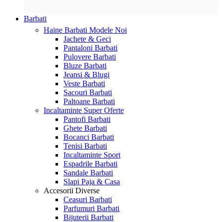
Barbati
Haine Barbati
Modele Noi
Jachete & Geci
Pantaloni Barbati
Pulovere Barbati
Bluze Barbati
Jeansi & Blugi
Veste Barbati
Sacouri Barbati
Paltoane Barbati
Incaltaminte
Super Oferte
Pantofi Barbati
Ghete Barbati
Bocanci Barbati
Tenisi Barbati
Incaltaminte Sport
Espadrile Barbati
Sandale Barbati
Slapi Paja & Casa
Accesorii
Diverse
Ceasuri Barbati
Parfumuri Barbati
Bijuterii Barbati