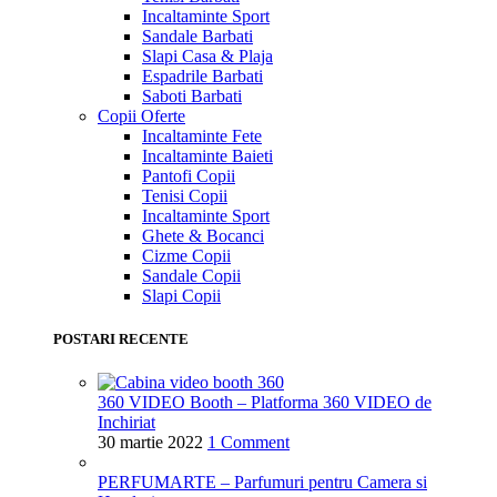
Incaltaminte Sport
Sandale Barbati
Slapi Casa & Plaja
Espadrile Barbati
Saboti Barbati
Copii
Oferte
Incaltaminte Fete
Incaltaminte Baieti
Pantofi Copii
Tenisi Copii
Incaltaminte Sport
Ghete & Bocanci
Cizme Copii
Sandale Copii
Slapi Copii
POSTARI RECENTE
360 VIDEO Booth – Platforma 360 VIDEO de
Inchiriat
30 martie 2022
1 Comment
PERFUMARTE – Parfumuri pentru Camera si