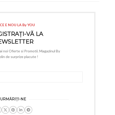
CE E NOU LA By YOU
ISTRAȚI-VĂ LA
EWSLETTER
mai noi Oferte si Promotii. Magazinul By
lin de surprize placute !
URMĂRIȚI-NE