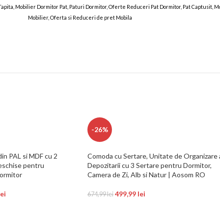
 Tapita, Mobilier Dormitor Pat, Paturi Dormitor, Oferte Reduceri Pat Dormitor, Pat Captusit,
Mobilier, Oferta si Reduceri de pret Mobila
TAMOS 31 MAR 2025
-26%
din PAL si MDF cu 2
Comoda cu Sertare, Unitate de Organizare 
deschise pentru
Depozitarii cu 3 Sertare pentru Dormitor,
dormitor
Camera de Zi, Alb si Natur | Aosom RO
lei
499,99
lei
674,99
lei