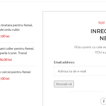
TOT 
 bratara pentru femei,
zirconiu cubic
INREG
9,00
lei
N
Fii la curent cu cele 
ni colier pentru femei,
YOU e p
 perla Iconic Trend
36,00
lei
Email address:
e cercei pentru femei
9,00
lei