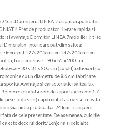
 21cm.Dormitorul LINEA 7 cu pat disponibil in
NISTI! Pret de producator , livrare rapida si
ci si avantaje Dormitor LINEA 7mobilier kit, se
al Dimensiuni interioare pat/dim saltea:
 exterioare pat 127x204cm sau 147x204cm sau
olita, bara umerase – 90 x 52 x 200 cm
iblioteca – 30 x 34 x 200 cm (LxlxH)Salteaua Lux
itronconice cu un diametru de 8,6 cm fabricate
 sporita.Avantaje si caracteristici saltea lux
n 3,5 mm capsataBurete de suprata grosime 1,7
u jarse-poliester) capitonata fata verso cu vata
1mm Garantie producator 24 luni Transport
r fata de cele prezentate. De asemenea, culorile
i ca este decorul dorit.*Lenjeria si celelalte