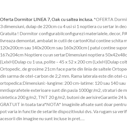
Oferta Dormitor LINEA 7, Oak cu saltea inclusa
.
*OFERTA Dormitor
3 dimensiuni, dulap de 220cm cu 4 usi si 1 noptiera cu sertar in 
Gratuita ! Dormitor configurabilconfigurezi materialele, decor, 
livreaza demontat, ambalat in cutii de cartonKitul contine schita m
120x200cm sau 140x200cm sau 160x200cm ( patul contine suport p
167x204cm Noptiere cu un sertarDimensiuni noptiera 50x42x48cm (L
(LxlxH)Dulap cu 1 usa, polite – 45 x 52 x 200 cm (LxlxH)Dulap col
Ortopedic, de grosime 21cm face parte din linia de saltele Ortope
din sarma de otel-carbon de 2,2 mm. Rama laterala este din otel-car
ortopedica:Dimensiuni:-lungime: 200 cm-latime: 120 sau 140 sau
mmSuprafetele exterioare sunt din pasla 1000gr/m2, straturi de mat
sintetica 200 g/m2, TNT 20 g/m2, butoni de aerisireGarantie 2
GRATUIT in toata tara*NOTA* Imaginile afisate sunt doar pentru sco
pot varia in functie de setarile dispozitivului dvs. Va rugam sa verif
acesorii din imagine nu sunt incluse in pret….