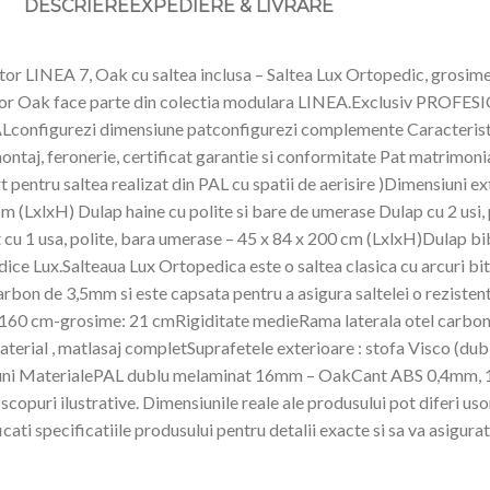
DESCRIERE
EXPEDIERE & LIVRARE
 LINEA 7, Oak cu saltea inclusa – Saltea Lux Ortopedic, grosime
decor Oak face parte din colectia modulara LINEA.Exclusiv PROFESIO
PALconfigurezi dimensiune patconfigurezi complemente Caracteristi
ontaj, feronerie, certificat garantie si conformitate Pat matrimoni
entru saltea realizat din PAL cu spatii de aerisire )Dimensiuni
xlxH) Dulap haine cu polite si bare de umerase Dulap cu 2 usi, p
t cu 1 usa, polite, bara umerase – 45 x 84 x 200 cm (LxlxH)Dulap b
dice Lux.Salteaua Lux Ortopedica este o saltea clasica cu arcuri b
bon de 3,5mm si este capsata pentru a asigura saltelei o rezistenta
 160 cm-grosime: 21 cmRigiditate medieRama laterala otel carbo
erial , matlasaj completSuprafetele exterioare : stofa Visco (dubl
4 luni MaterialePAL dublu melaminat 16mm – OakCant ABS 0,4mm, 
puri ilustrative. Dimensiunile reale ale produsului pot diferi uso
icati specificatiile produsului pentru detalii exacte si sa va asigurat