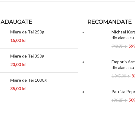
 ADAUGATE
RECOMANDATE
Miere de Tei 250g
Michael Kors
din alama cu 
15,00
lei
59
748,75
lei
Miere de Tei 350g
Emporio Arma
23,00
lei
din alama cu
8
1.045,00
lei
Miere de Tei 1000g
35,00
lei
Patrizia Pep
50
636,25
lei