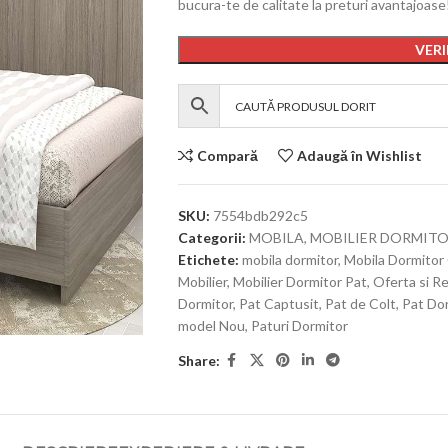
bucura-te de calitate la preturi avantajoase
VERI
Compară
Adaugă în Wishlist
SKU:
7554bdb292c5
Categorii:
MOBILA
,
MOBILIER DORMIT
Etichete:
mobila dormitor
,
Mobila Dormitor
Mobilier
,
Mobilier Dormitor Pat
,
Oferta si R
Dormitor
,
Pat Captusit
,
Pat de Colt
,
Pat Do
model Nou
,
Paturi Dormitor
Share: