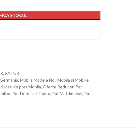
!
FICA STOCUL
OR
,
PATURI
 Germania
,
Mobila Modele Noi
,
Mobila si Mobilier
educeri de pret Mobila
,
Oferte Reduceri Pat
rmitor
,
Pat Dormitor Tapita
,
Pat Matrimonial
,
Pat