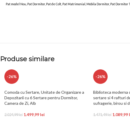
Pat model Nou, Pat Dormitor, Pat de Colt, Pat Matrimonial, Mobila Dormitor, Pat Dormitor
Produse similare
-26%
-26%
Comoda cu Sertare, Unitate de Organizare a
Biblioteca moderna 
Depozitarii cu 6 Sertare pentru Dormitor,
sertare si 4 rafturi 
Camera de Zi, Alb
sufragerie, birou si 
1.499,99
lei
1.089,99
2.024,99
lei
1.471,49
lei