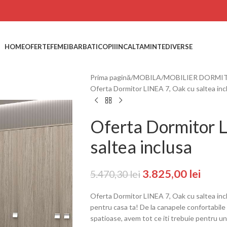
HOME
OFERTE
FEMEI
BARBATI
COPII
INCALTAMINTE
DIVERSE
Prima pagină
MOBILA
MOBILIER DORMI
Oferta Dormitor LINEA 7, Oak cu saltea inc
Oferta Dormitor 
saltea inclusa
3.825,00
lei
5.470,30
lei
Oferta Dormitor LINEA 7, Oak cu saltea inc
pentru casa ta! De la canapele confortabile
spatioase, avem tot ce iti trebuie pentru un 