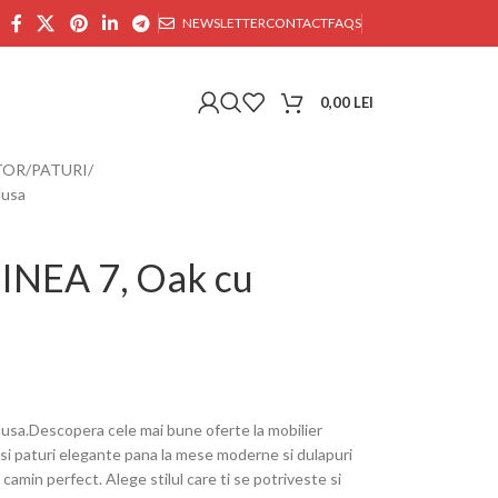
NEWSLETTER
CONTACT
FAQS
0,00
LEI
TOR
PATURI
lusa
LINEA 7, Oak cu
lusa.Descopera cele mai bune oferte la mobilier
 si paturi elegante pana la mese moderne si dulapuri
camin perfect. Alege stilul care ti se potriveste si