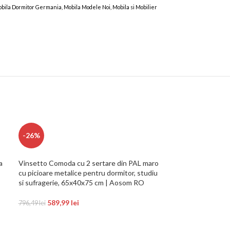
 Mobila Dormitor Germania, Mobila Modele Noi, Mobila si Mobilier
-26%
-26%
a
Vinsetto Comoda cu 2 sertare din PAL maro
Oglinda de Baie c
cu picioare metalice pentru dormitor, studiu
Oglinda de Machi
si sufragerie, 65x40x75 cm | Aosom RO
Suspendata, Alb
589,99
lei
299,99
796,49
lei
404,99
lei