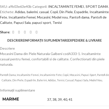
SKU:
a9b03e63e40b
Categorii:
INCALTAMINTE FEMEI
,
SPORT DAMA
Etichete:
Adidas
,
balerini
,
casual
,
Copii
,
Din Piele
,
Espadrile
,
Incaltaminte
Fete
,
Incaltamite Femei
,
Mocasini
,
Model nou
,
Pantofi dama
,
Pantofi de
Calitate
,
Papuci Sala
,
papuci sport
,
Tenisi
Share:
DESCRIERE
INFORMAȚII SUPLIMENTARE
EXPEDIERE & LIVRARE
Descriere
Mocasini Dama din Piele Naturala Galbeni codA333-1. Incaltaminte
casual pentru femei, confortabili si de calitate. Confectionati din piele
naturala.
Pantofi Dama, Incaltamite Femei, Incaltaminte Fete, Copii, Mocasini, Papuci Sport, Pantofi de
Calitate, Din Piele, Espadrile, Balerini, Adidas, Tenisi, Casual, Papuci Sala, Model Nou,
s77
Informații suplimentare
MARIME
37
,
38
,
39
,
40
,
41