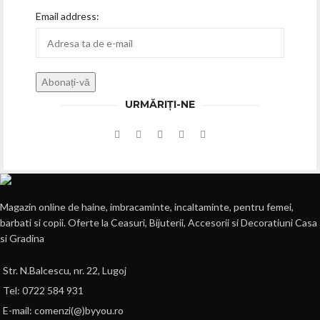
Email address:
URMĂRIȚI-NE
Magazin online de haine, imbracaminte, incaltaminte, pentru femei,
barbati si copii. Oferte la Ceasuri, Bijuterii, Accesorii si Decoratiuni Casa
si Gradina
Str. N.Balcescu, nr. 22, Lugoj
Tel: 0722 584 931
E-mail: comenzi(@)byyou.ro