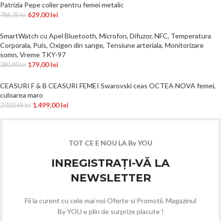
Patrizia Pepe colier pentru femei metalic
629,00
lei
786,25
lei
SmartWatch cu Apel Bluetooth, Microfon, Difuzor, NFC, Temperatura
Corporala, Puls, Oxigen din sange, Tensiune arteriala, Monitorizare
somn, Vreme TKY-97
179,00
lei
380,00
lei
CEASURI F & B CEASURI FEMEI Swarovski ceas OCTEA NOVA femei,
culoarea maro
1.499,00
lei
2.023,65
lei
TOT CE E NOU LA By YOU
INREGISTRAȚI-VĂ LA
NEWSLETTER
Fii la curent cu cele mai noi Oferte si Promotii. Magazinul
By YOU e plin de surprize placute !