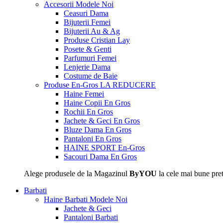
Accesorii
Modele Noi
Ceasuri Dama
Bijuterii Femei
Bijuterii Au & Ag
Produse Cristian Lay
Posete & Genti
Parfumuri Femei
Lenjerie Dama
Costume de Baie
Produse En-Gros
LA REDUCERE
Haine Femei
Haine Copii En Gros
Rochii En Gros
Jachete & Geci En Gros
Bluze Dama En Gros
Pantaloni En Gros
HAINE SPORT En-Gros
Sacouri Dama En Gros
Alege produsele de la Magazinul
ByYOU
la cele mai bune pret
Barbati
Haine Barbati
Modele Noi
Jachete & Geci
Pantaloni Barbati