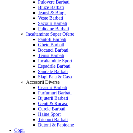
Pulovere Barbati
Bluze Barbati
Jeansi & Blugi
Veste Barbati
Sacouri Barbati
Paltoane Barbati
Incaltaminte
Super Oferte
Pantofi Barbati
Ghete Barbati
Bocanci Barbati
Tenisi Barbati
Incaltaminte Sport
Espadrile Barbati
Sandale Barbati
Slapi Paja & Casa
Accesorii
Diverse
Ceasuri Barbati
Parfumuri Barbati
Bijuterii Barbati
Genti & Rucasc
Curele Barbati
Haine Sport
Tricouri Barbati
Butoni & Papioane
Copii