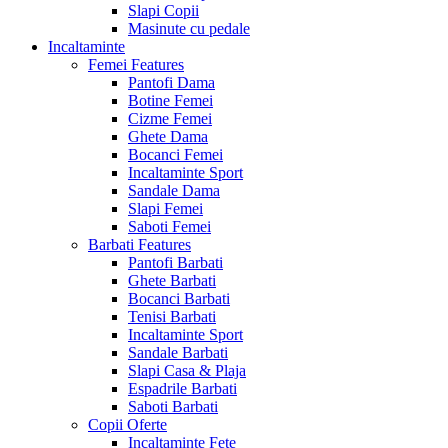
Slapi Copii
Masinute cu pedale
Incaltaminte
Femei
Features
Pantofi Dama
Botine Femei
Cizme Femei
Ghete Dama
Bocanci Femei
Incaltaminte Sport
Sandale Dama
Slapi Femei
Saboti Femei
Barbati
Features
Pantofi Barbati
Ghete Barbati
Bocanci Barbati
Tenisi Barbati
Incaltaminte Sport
Sandale Barbati
Slapi Casa & Plaja
Espadrile Barbati
Saboti Barbati
Copii
Oferte
Incaltaminte Fete