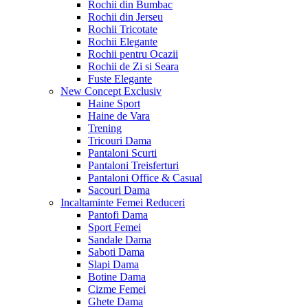
Rochii din Bumbac
Rochii din Jerseu
Rochii Tricotate
Rochii Elegante
Rochii pentru Ocazii
Rochii de Zi si Seara
Fuste Elegante
New Concept
Exclusiv
Haine Sport
Haine de Vara
Trening
Tricouri Dama
Pantaloni Scurti
Pantaloni Treisferturi
Pantaloni Office & Casual
Sacouri Dama
Incaltaminte Femei
Reduceri
Pantofi Dama
Sport Femei
Sandale Dama
Saboti Dama
Slapi Dama
Botine Dama
Cizme Femei
Ghete Dama