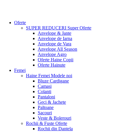
Oferte
SUPER REDUCERI
Super Oferte
Anvelope & Jante
Anvelope de Iarna
Anvelope de Vara
Anvelope All Season
Anvelope Agro
Oferte Haine Copii
Oferte Hainute
Femei
Haine Femei
Modele noi
Bluze Cardigane
Camasi
Colanti
Pantaloni
Geci & Jachete
Paltoane
Sacouri
Veste & Bolerouri
Rochii & Fuste
Oferte
Rochii din Dantela