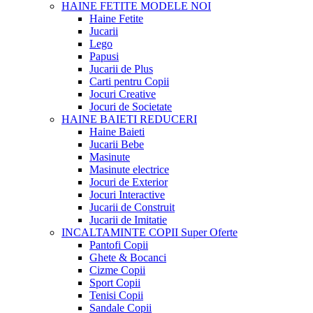
HAINE FETITE
MODELE NOI
Haine Fetite
Jucarii
Lego
Papusi
Jucarii de Plus
Carti pentru Copii
Jocuri Creative
Jocuri de Societate
HAINE BAIETI
REDUCERI
Haine Baieti
Jucarii Bebe
Masinute
Masinute electrice
Jocuri de Exterior
Jocuri Interactive
Jucarii de Construit
Jucarii de Imitatie
INCALTAMINTE COPII
Super Oferte
Pantofi Copii
Ghete & Bocanci
Cizme Copii
Sport Copii
Tenisi Copii
Sandale Copii