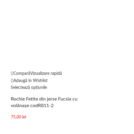
Compară
Vizualizare rapidă
Compară
Vizuali
Adaugă în Wishlist
Adaugă în Wishl
Selectează opțiunile
Selectează opțiun
Rochie Fetite din jerse Fucsia cu
Rochie de Vara 
volănașe codR811-2
imprimeu cod8
75,00
lei
74,00
lei