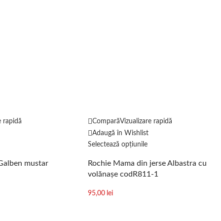
e rapidă
Compară
Vizualizare rapidă
Adaugă în Wishlist
Selectează opțiunile
Galben mustar
Rochie Mama din jerse Albastra cu
volănașe codR811-1
95,00
lei