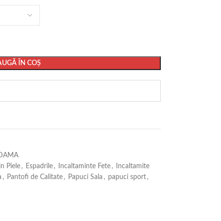
UGĂ ÎN COȘ
 DAMA
n Piele
,
Espadrile
,
Incaltaminte Fete
,
Incaltamite
a
,
Pantofi de Calitate
,
Papuci Sala
,
papuci sport
,