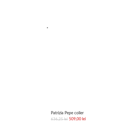
Patrizia Pepe colier
509,00
lei
636,25
lei