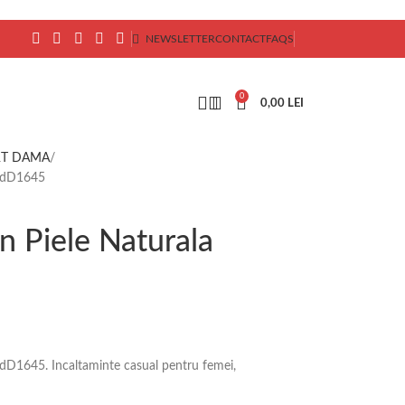
NEWSLETTER
CONTACT
FAQS
0
0,00
LEI
RT DAMA
codD1645
n Piele Naturala
dD1645. Incaltaminte casual pentru femei,