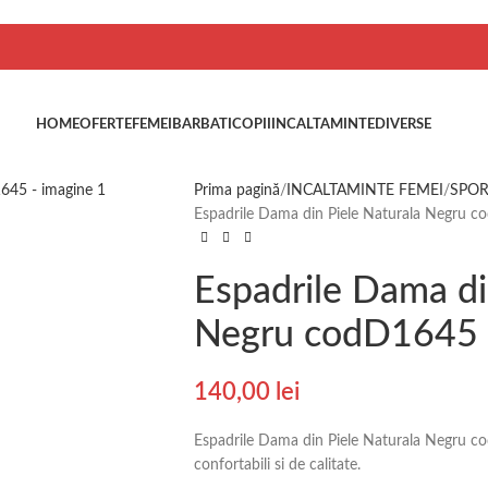
HOME
OFERTE
FEMEI
BARBATI
COPII
INCALTAMINTE
DIVERSE
Prima pagină
INCALTAMINTE FEMEI
SPO
Espadrile Dama din Piele Naturala Negru 
Espadrile Dama di
Negru codD1645
140,00
lei
Espadrile Dama din Piele Naturala Negru co
confortabili si de calitate.