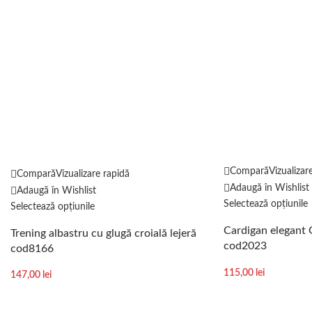
Compară
Vizualizar
Compară
Vizualizare rapidă
Adaugă în Wishlist
Adaugă în Wishlist
Selectează opțiunile
Selectează opțiunile
Cardigan elegant 
Trening albastru cu glugă croială lejeră
cod2023
cod8166
115,00
lei
147,00
lei