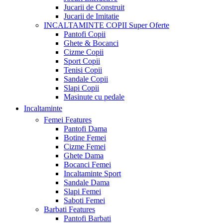
Jucarii de Construit
Jucarii de Imitatie
INCALTAMINTE COPII
Super Oferte
Pantofi Copii
Ghete & Bocanci
Cizme Copii
Sport Copii
Tenisi Copii
Sandale Copii
Slapi Copii
Masinute cu pedale
Incaltaminte
Femei
Features
Pantofi Dama
Botine Femei
Cizme Femei
Ghete Dama
Bocanci Femei
Incaltaminte Sport
Sandale Dama
Slapi Femei
Saboti Femei
Barbati
Features
Pantofi Barbati