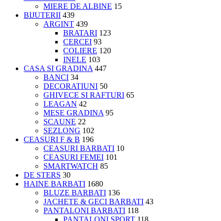
MIERE DE ALBINE
15
BIJUTERII
439
ARGINT
439
BRATARI
123
CERCEI
93
COLIERE
120
INELE
103
CASA SI GRADINA
447
BANCI
34
DECORATIUNI
50
GHIVECE SI RAFTURI
65
LEAGAN
42
MESE GRADINA
95
SCAUNE
22
SEZLONG
102
CEASURI F & B
196
CEASURI BARBATI
10
CEASURI FEMEI
101
SMARTWATCH
85
DE STERS
30
HAINE BARBATI
1680
BLUZE BARBATI
136
JACHETE & GECI BARBATI
43
PANTALONI BARBATI
118
PANTALONI SPORT
118