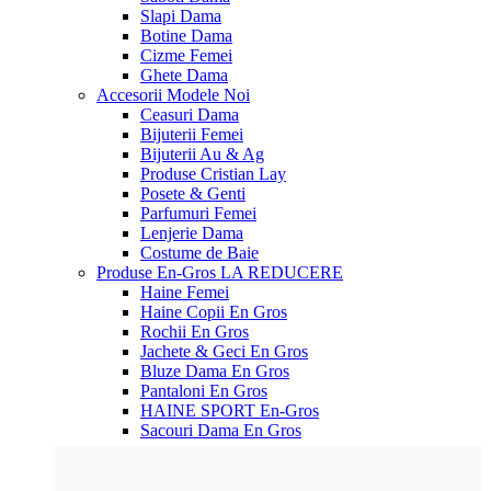
Slapi Dama
Botine Dama
Cizme Femei
Ghete Dama
Accesorii
Modele Noi
Ceasuri Dama
Bijuterii Femei
Bijuterii Au & Ag
Produse Cristian Lay
Posete & Genti
Parfumuri Femei
Lenjerie Dama
Costume de Baie
Produse En-Gros
LA REDUCERE
Haine Femei
Haine Copii En Gros
Rochii En Gros
Jachete & Geci En Gros
Bluze Dama En Gros
Pantaloni En Gros
HAINE SPORT En-Gros
Sacouri Dama En Gros