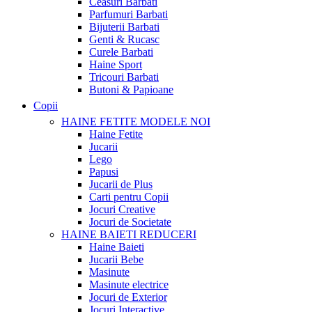
Ceasuri Barbati
Parfumuri Barbati
Bijuterii Barbati
Genti & Rucasc
Curele Barbati
Haine Sport
Tricouri Barbati
Butoni & Papioane
Copii
HAINE FETITE
MODELE NOI
Haine Fetite
Jucarii
Lego
Papusi
Jucarii de Plus
Carti pentru Copii
Jocuri Creative
Jocuri de Societate
HAINE BAIETI
REDUCERI
Haine Baieti
Jucarii Bebe
Masinute
Masinute electrice
Jocuri de Exterior
Jocuri Interactive