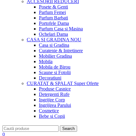
ACCESORII
REDUCERI
Posete & Genti
Parfum Femei
Parfum Barbati
Portofele Dama
Parfum Casa si Masina
Ochelari Dama
CASA SI GRADINA
NOU
Casa si Gradina
Curatenie & Intretinere
Mobilier Gradina
Mobila
Mobila de Birou
Scaune si Fotolii
Decoratiuni
CURATAT & SPALAT
Super Oferte
Produse Casnice
Detergenti Rufe
Ingrijire Corp
Ingrijirea Parului
Cosmetice
Bebe si Copii
Search
0