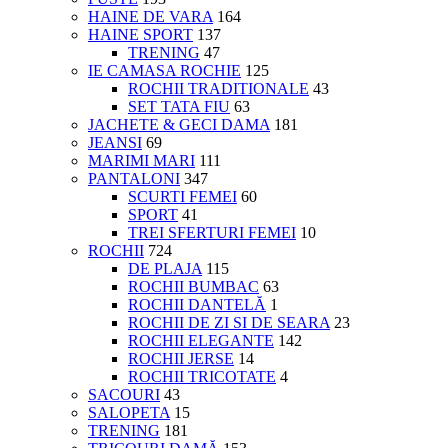
HAINE DE VARA
164
HAINE SPORT
137
TRENING
47
IE CAMASA ROCHIE
125
ROCHII TRADITIONALE
43
SET TATA FIU
63
JACHETE & GECI DAMA
181
JEANSI
69
MARIMI MARI
111
PANTALONI
347
SCURTI FEMEI
60
SPORT
41
TREI SFERTURI FEMEI
10
ROCHII
724
DE PLAJA
115
ROCHII BUMBAC
63
ROCHII DANTELĂ
1
ROCHII DE ZI SI DE SEARA
23
ROCHII ELEGANTE
142
ROCHII JERSE
14
ROCHII TRICOTATE
4
SACOURI
43
SALOPETA
15
TRENING
181