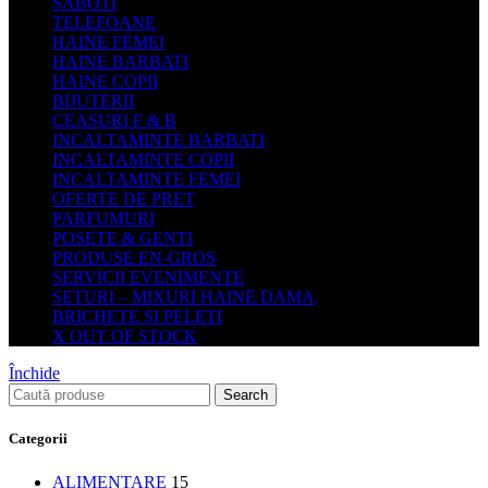
SABOTI
TELEFOANE
HAINE FEMEI
HAINE BARBATI
HAINE COPII
BIJUTERII
CEASURI F & B
INCALTAMINTE BARBATI
INCALTAMINTE COPII
INCALTAMINTE FEMEI
OFERTE DE PRET
PARFUMURI
POSETE & GENTI
PRODUSE EN-GROS
SERVICII EVENIMENTE
SETURI – MIXURI HAINE DAMA
BRICHETE SI PELETI
X OUT OF STOCK
Închide
Search
Categorii
ALIMENTARE
15