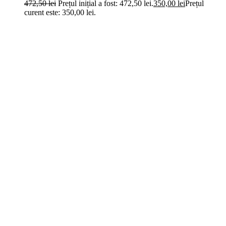
472,50
lei
Prețul inițial a fost: 472,50 lei.
350,00
lei
Prețul
curent este: 350,00 lei.