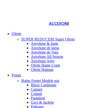
ACCESORII
Oferte
SUPER REDUCERI
Super Oferte
Anvelope & Jante
Anvelope de Iarna
Anvelope de Vara
Anvelope All Season
Anvelope Agro
Oferte Haine Copii
Oferte Hainute
Femei
Haine Femei
Modele noi
Bluze Cardigane
Camasi
Colanti
Pantaloni
Geci & Jachete
Paltoane