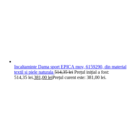
Incaltaminte Dama sport EPICA mov, 6159290, din material
textil si piele naturala
514,35
lei
Prețul inițial a fost:
514,35 lei.
381,00
lei
Prețul curent este: 381,00 lei.