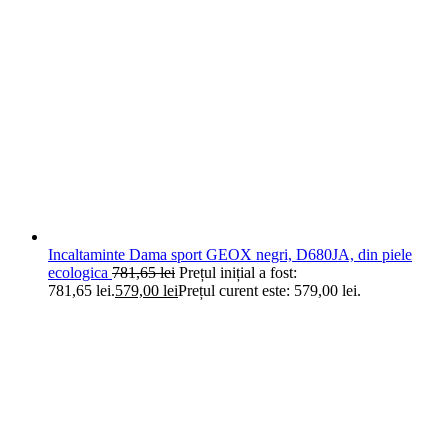
Incaltaminte Dama sport GEOX negri, D680JA, din piele
ecologica
781,65
lei
Prețul inițial a fost:
781,65 lei.
579,00
lei
Prețul curent este: 579,00 lei.