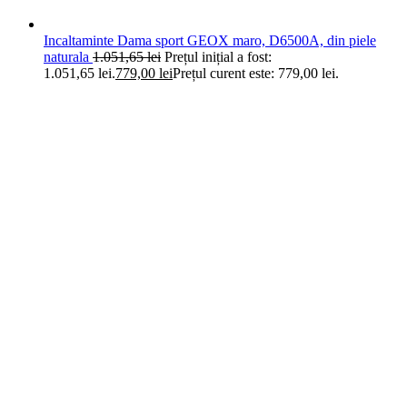
Incaltaminte Dama sport GEOX maro, D6500A, din piele
naturala
1.051,65
lei
Prețul inițial a fost:
1.051,65 lei.
779,00
lei
Prețul curent este: 779,00 lei.