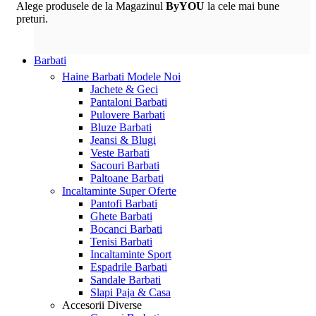
Alege produsele de la Magazinul
ByYOU
la cele mai bune
preturi.
Barbati
Haine Barbati
Modele Noi
Jachete & Geci
Pantaloni Barbati
Pulovere Barbati
Bluze Barbati
Jeansi & Blugi
Veste Barbati
Sacouri Barbati
Paltoane Barbati
Incaltaminte
Super Oferte
Pantofi Barbati
Ghete Barbati
Bocanci Barbati
Tenisi Barbati
Incaltaminte Sport
Espadrile Barbati
Sandale Barbati
Slapi Paja & Casa
Accesorii
Diverse