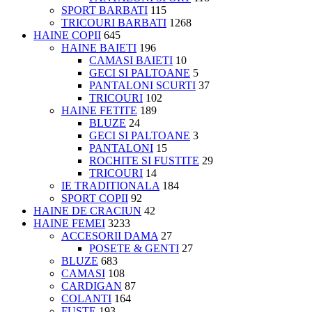
SPORT BARBATI
115
TRICOURI BARBATI
1268
HAINE COPII
645
HAINE BAIETI
196
CAMASI BAIETI
10
GECI SI PALTOANE
5
PANTALONI SCURTI
37
TRICOURI
102
HAINE FETITE
189
BLUZE
24
GECI SI PALTOANE
3
PANTALONI
15
ROCHITE SI FUSTITE
29
TRICOURI
14
IE TRADITIONALA
184
SPORT COPII
92
HAINE DE CRACIUN
42
HAINE FEMEI
3233
ACCESORII DAMA
27
POSETE & GENTI
27
BLUZE
683
CAMASI
108
CARDIGAN
87
COLANTI
164
FUSTE
193