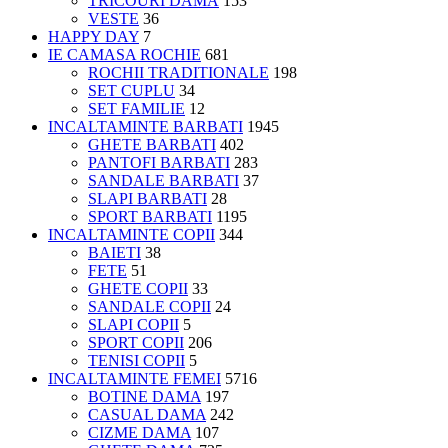
TRICOURI DAMĂ
153
VESTE
36
HAPPY DAY
7
IE CAMASA ROCHIE
681
ROCHII TRADITIONALE
198
SET CUPLU
34
SET FAMILIE
12
INCALTAMINTE BARBATI
1945
GHETE BARBATI
402
PANTOFI BARBATI
283
SANDALE BARBATI
37
SLAPI BARBATI
28
SPORT BARBATI
1195
INCALTAMINTE COPII
344
BAIETI
38
FETE
51
GHETE COPII
33
SANDALE COPII
24
SLAPI COPII
5
SPORT COPII
206
TENISI COPII
5
INCALTAMINTE FEMEI
5716
BOTINE DAMA
197
CASUAL DAMA
242
CIZME DAMA
107