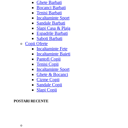
Ghete Barbati
Bocanci Barbati
Tenisi Barbati
Incaltaminte Sport
Sandale Barbati
Slapi Casa & Plaja
Espadrile Barbati
Saboti Barbati
Copii
Oferte
Incaltaminte Fete
Incaltaminte Baieti
Pantofi Copii
Tenisi Copii
Incaltaminte Sport
Ghete & Bocanci
Cizme Copii
Sandale Copii
Slapi Copii
POSTARI RECENTE