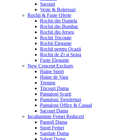
Sacouri
Veste & Bolerouri
Rochii & Fuste
Oferte
Rochii din Dantela
Rochii din Bumbac
Rochii din Jerseu
Rochii Tricotate
Rochii Elegante
Rochii pentru Ocazii
Rochii de Zi si Seara
Fuste Elegante
New Concept
Exclusiv
Haine Sport
Haine de Vara
Trening
Tricouri Dama
Pantaloni Scurti
Pantaloni Treisferturi
Pantaloni Office & Casual
Sacouri Dama
Incaltaminte Femei
Reduceri
Pantofi Dama
Sport Femei
Sandale Dama
Saboti Dama