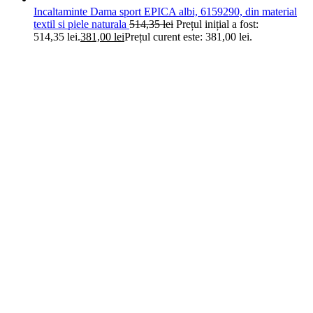
Incaltaminte Dama sport EPICA albi, 6159290, din material
textil si piele naturala
514,35
lei
Prețul inițial a fost:
514,35 lei.
381,00
lei
Prețul curent este: 381,00 lei.