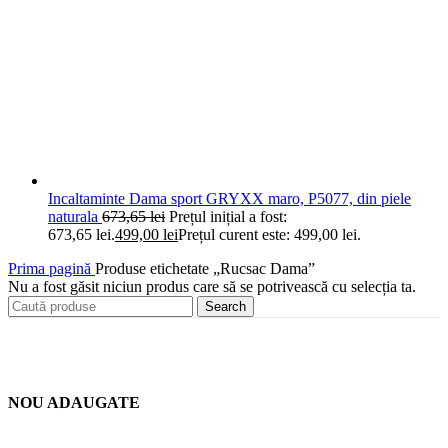
Incaltaminte Dama sport GRYXX maro, P5077, din piele
naturala
673,65
lei
Prețul inițial a fost:
673,65 lei.
499,00
lei
Prețul curent este: 499,00 lei.
Prima pagină
Produse etichetate „Rucsac Dama”
Nu a fost găsit niciun produs care să se potrivească cu selecția ta.
Search
NOU ADAUGATE