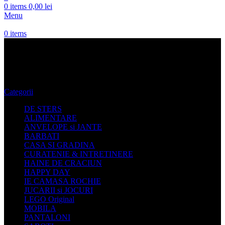
0
items
0,00
lei
Menu
0
items
Rucsac Dama
Categorii
DE STERS
ALIMENTARE
ANVELOPE si JANTE
BARBATI
CASA SI GRADINA
CURATENIE & INTRETINERE
HAINE DE CRACIUN
HAPPY DAY
IE CAMASA ROCHIE
JUCARII si JOCURI
LEGO Original
MOBILA
PANTALONI