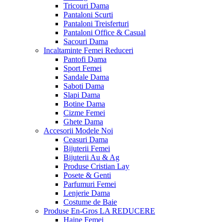
Tricouri Dama
Pantaloni Scurti
Pantaloni Treisferturi
Pantaloni Office & Casual
Sacouri Dama
Incaltaminte Femei
Reduceri
Pantofi Dama
Sport Femei
Sandale Dama
Saboti Dama
Slapi Dama
Botine Dama
Cizme Femei
Ghete Dama
Accesorii
Modele Noi
Ceasuri Dama
Bijuterii Femei
Bijuterii Au & Ag
Produse Cristian Lay
Posete & Genti
Parfumuri Femei
Lenjerie Dama
Costume de Baie
Produse En-Gros
LA REDUCERE
Haine Femei