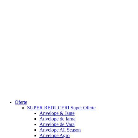
Oferte
SUPER REDUCERI
Super Oferte
Anvelope & Jante
Anvelope de Iarna
Anvelope de Vara
Anvelope All Season
Anvelope Agro