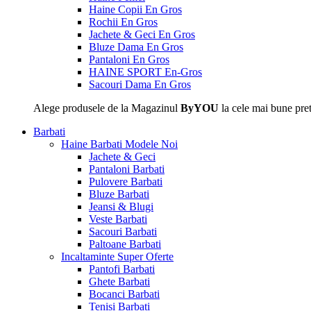
Haine Copii En Gros
Rochii En Gros
Jachete & Geci En Gros
Bluze Dama En Gros
Pantaloni En Gros
HAINE SPORT En-Gros
Sacouri Dama En Gros
Alege produsele de la Magazinul
ByYOU
la cele mai bune pret
Barbati
Haine Barbati
Modele Noi
Jachete & Geci
Pantaloni Barbati
Pulovere Barbati
Bluze Barbati
Jeansi & Blugi
Veste Barbati
Sacouri Barbati
Paltoane Barbati
Incaltaminte
Super Oferte
Pantofi Barbati
Ghete Barbati
Bocanci Barbati
Tenisi Barbati