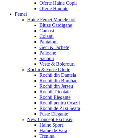
Oferte Haine Copii
Oferte Hainute
Femei
Haine Femei
Modele noi
Bluze Cardigane
Camasi
Colanti
Pantaloni
Geci & Jachete
Paltoane
Sacouri
Veste & Bolerouri
Rochii & Fuste
Oferte
Rochii din Dantela
Rochii din Bumbac
Rochii din Jerseu
Rochii Tricotate
Rochii Elegante
Rochii pentru Ocazii
Rochii de Zi si Seara
Fuste Elegante
New Concept
Exclusiv
Haine Sport
Haine de Vara
Trening