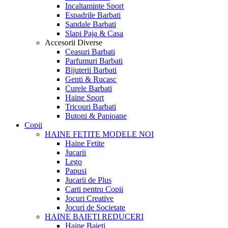
Incaltaminte Sport
Espadrile Barbati
Sandale Barbati
Slapi Paja & Casa
Accesorii
Diverse
Ceasuri Barbati
Parfumuri Barbati
Bijuterii Barbati
Genti & Rucasc
Curele Barbati
Haine Sport
Tricouri Barbati
Butoni & Papioane
Copii
HAINE FETITE
MODELE NOI
Haine Fetite
Jucarii
Lego
Papusi
Jucarii de Plus
Carti pentru Copii
Jocuri Creative
Jocuri de Societate
HAINE BAIETI
REDUCERI
Haine Baieti