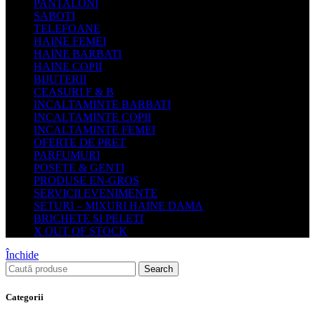
PANTALONI
SABOTI
TELEFOANE
HAINE FEMEI
HAINE BARBATI
HAINE COPII
BIJUTERII
CEASURI F & B
INCALTAMINTE BARBATI
INCALTAMINTE COPII
INCALTAMINTE FEMEI
OFERTE DE PRET
PARFUMURI
POSETE & GENTI
PRODUSE EN-GROS
SERVICII EVENIMENTE
SETURI – MIXURI HAINE DAMA
BRICHETE SI PELETI
X OUT OF STOCK
Închide
Search
Categorii