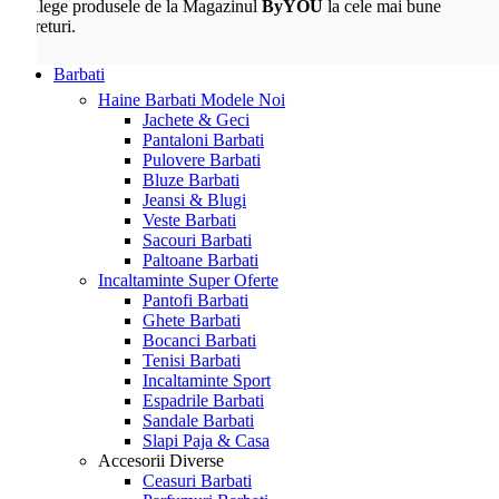
Alege produsele de la Magazinul
ByYOU
la cele mai bune
preturi.
Barbati
Haine Barbati
Modele Noi
Jachete & Geci
Pantaloni Barbati
Pulovere Barbati
Bluze Barbati
Jeansi & Blugi
Veste Barbati
Sacouri Barbati
Paltoane Barbati
Incaltaminte
Super Oferte
Pantofi Barbati
Ghete Barbati
Bocanci Barbati
Tenisi Barbati
Incaltaminte Sport
Espadrile Barbati
Sandale Barbati
Slapi Paja & Casa
Accesorii
Diverse
Ceasuri Barbati