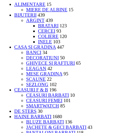
ALIMENTARE
15
MIERE DE ALBINE
15
BIJUTERII
439
ARGINT
439
BRATARI
123
CERCEI
93
COLIERE
120
INELE
103
CASA SI GRADINA
447
BANCI
34
DECORATIUNI
50
GHIVECE SI RAFTURI
65
LEAGAN
42
MESE GRADINA
95
SCAUNE
22
SEZLONG
102
CEASURI F & B
196
CEASURI BARBATI
10
CEASURI FEMEI
101
SMARTWATCH
85
DE STERS
30
HAINE BARBATI
1680
BLUZE BARBATI
136
JACHETE & GECI BARBATI
43
PANTALONI BARBATI
118