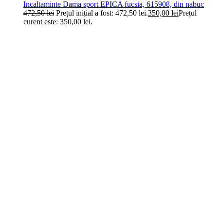
Incaltaminte Dama sport EPICA fucsia, 615908, din nabuc
472,50
lei
Prețul inițial a fost: 472,50 lei.
350,00
lei
Prețul
curent este: 350,00 lei.