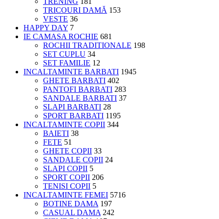
TRENING
181
TRICOURI DAMĂ
153
VESTE
36
HAPPY DAY
7
IE CAMASA ROCHIE
681
ROCHII TRADITIONALE
198
SET CUPLU
34
SET FAMILIE
12
INCALTAMINTE BARBATI
1945
GHETE BARBATI
402
PANTOFI BARBATI
283
SANDALE BARBATI
37
SLAPI BARBATI
28
SPORT BARBATI
1195
INCALTAMINTE COPII
344
BAIETI
38
FETE
51
GHETE COPII
33
SANDALE COPII
24
SLAPI COPII
5
SPORT COPII
206
TENISI COPII
5
INCALTAMINTE FEMEI
5716
BOTINE DAMA
197
CASUAL DAMA
242