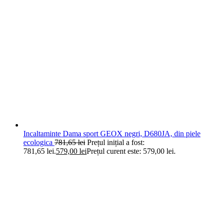
Incaltaminte Dama sport GEOX negri, D680JA, din piele
ecologica
781,65
lei
Prețul inițial a fost:
781,65 lei.
579,00
lei
Prețul curent este: 579,00 lei.