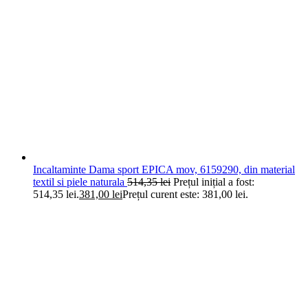
Incaltaminte Dama sport EPICA mov, 6159290, din material
textil si piele naturala
514,35
lei
Prețul inițial a fost:
514,35 lei.
381,00
lei
Prețul curent este: 381,00 lei.