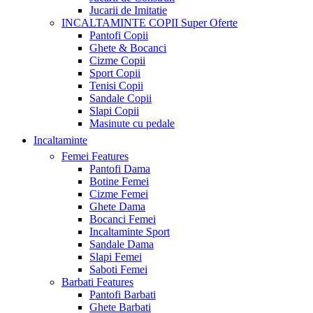
Jucarii de Imitatie
INCALTAMINTE COPII
Super Oferte
Pantofi Copii
Ghete & Bocanci
Cizme Copii
Sport Copii
Tenisi Copii
Sandale Copii
Slapi Copii
Masinute cu pedale
Incaltaminte
Femei
Features
Pantofi Dama
Botine Femei
Cizme Femei
Ghete Dama
Bocanci Femei
Incaltaminte Sport
Sandale Dama
Slapi Femei
Saboti Femei
Barbati
Features
Pantofi Barbati
Ghete Barbati