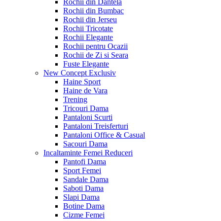
Rochii din Dantela
Rochii din Bumbac
Rochii din Jerseu
Rochii Tricotate
Rochii Elegante
Rochii pentru Ocazii
Rochii de Zi si Seara
Fuste Elegante
New Concept
Exclusiv
Haine Sport
Haine de Vara
Trening
Tricouri Dama
Pantaloni Scurti
Pantaloni Treisferturi
Pantaloni Office & Casual
Sacouri Dama
Incaltaminte Femei
Reduceri
Pantofi Dama
Sport Femei
Sandale Dama
Saboti Dama
Slapi Dama
Botine Dama
Cizme Femei