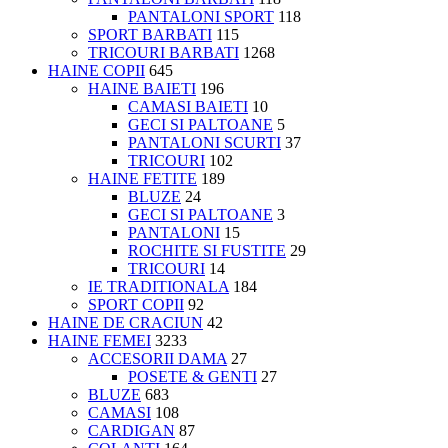
PANTALONI SPORT
118
SPORT BARBATI
115
TRICOURI BARBATI
1268
HAINE COPII
645
HAINE BAIETI
196
CAMASI BAIETI
10
GECI SI PALTOANE
5
PANTALONI SCURTI
37
TRICOURI
102
HAINE FETITE
189
BLUZE
24
GECI SI PALTOANE
3
PANTALONI
15
ROCHITE SI FUSTITE
29
TRICOURI
14
IE TRADITIONALA
184
SPORT COPII
92
HAINE DE CRACIUN
42
HAINE FEMEI
3233
ACCESORII DAMA
27
POSETE & GENTI
27
BLUZE
683
CAMASI
108
CARDIGAN
87