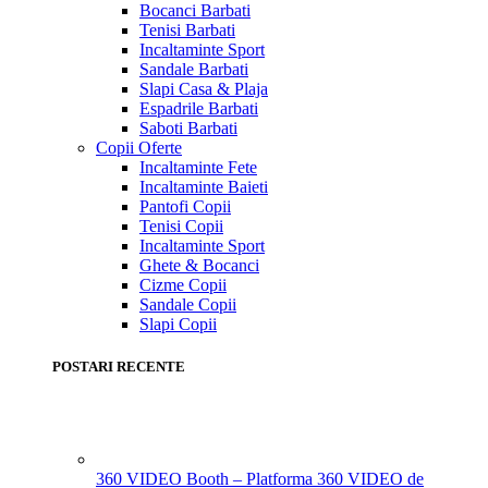
Bocanci Barbati
Tenisi Barbati
Incaltaminte Sport
Sandale Barbati
Slapi Casa & Plaja
Espadrile Barbati
Saboti Barbati
Copii
Oferte
Incaltaminte Fete
Incaltaminte Baieti
Pantofi Copii
Tenisi Copii
Incaltaminte Sport
Ghete & Bocanci
Cizme Copii
Sandale Copii
Slapi Copii
POSTARI RECENTE
360 VIDEO Booth – Platforma 360 VIDEO de