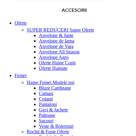
ACCESORII
Oferte
SUPER REDUCERI
Super Oferte
Anvelope & Jante
Anvelope de Iarna
Anvelope de Vara
Anvelope All Season
Anvelope Agro
Oferte Haine Copii
Oferte Hainute
Femei
Haine Femei
Modele noi
Bluze Cardigane
Camasi
Colanti
Pantaloni
Geci & Jachete
Paltoane
Sacouri
Veste & Bolerouri
Rochii & Fuste
Oferte