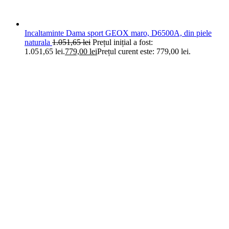
Incaltaminte Dama sport GEOX maro, D6500A, din piele
naturala
1.051,65
lei
Prețul inițial a fost:
1.051,65 lei.
779,00
lei
Prețul curent este: 779,00 lei.