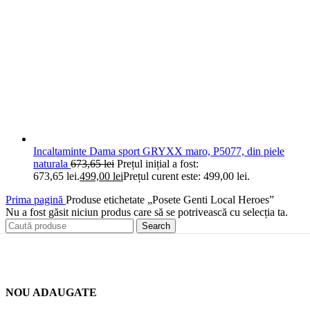
Incaltaminte Dama sport GRYXX maro, P5077, din piele
naturala
673,65
lei
Prețul inițial a fost:
673,65 lei.
499,00
lei
Prețul curent este: 499,00 lei.
Prima pagină
Produse etichetate „Posete Genti Local Heroes”
Nu a fost găsit niciun produs care să se potrivească cu selecția ta.
Search
NOU ADAUGATE