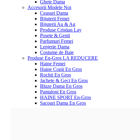
Ghete Dama
Accesorii
Modele Noi
Ceasuri Dama
Bijuterii Femei
Bijuterii Au & Ag
Produse Cristian Lay
Posete & Genti
Parfumuri Femei
Lenjerie Dama
Costume de Baie
Produse En-Gros
LA REDUCERE
Haine Femei
Haine Copii En Gros
Rochii En Gros
Jachete & Geci En Gros
Bluze Dama En Gros
Pantaloni En Gros
HAINE SPORT En-Gros
Sacouri Dama En Gros