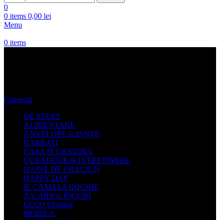
0
0
items
0,00
lei
Menu
0
items
Posete Genti Local Heroes
Categorii
DE STERS
ALIMENTARE
ANVELOPE si JANTE
BARBATI
CASA SI GRADINA
CURATENIE & INTRETINERE
HAINE DE CRACIUN
HAPPY DAY
IE CAMASA ROCHIE
JUCARII si JOCURI
LEGO Original
MOBILA