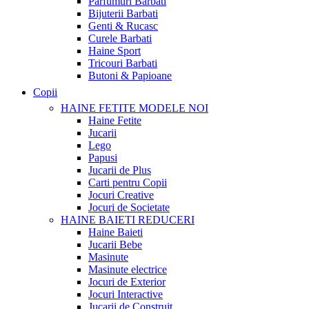
Parfumuri Barbati
Bijuterii Barbati
Genti & Rucasc
Curele Barbati
Haine Sport
Tricouri Barbati
Butoni & Papioane
Copii
HAINE FETITE
MODELE NOI
Haine Fetite
Jucarii
Lego
Papusi
Jucarii de Plus
Carti pentru Copii
Jocuri Creative
Jocuri de Societate
HAINE BAIETI
REDUCERI
Haine Baieti
Jucarii Bebe
Masinute
Masinute electrice
Jocuri de Exterior
Jocuri Interactive
Jucarii de Construit