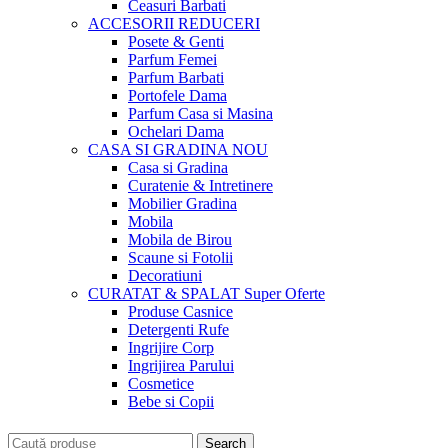
Ceasuri Barbati
ACCESORII
REDUCERI
Posete & Genti
Parfum Femei
Parfum Barbati
Portofele Dama
Parfum Casa si Masina
Ochelari Dama
CASA SI GRADINA
NOU
Casa si Gradina
Curatenie & Intretinere
Mobilier Gradina
Mobila
Mobila de Birou
Scaune si Fotolii
Decoratiuni
CURATAT & SPALAT
Super Oferte
Produse Casnice
Detergenti Rufe
Ingrijire Corp
Ingrijirea Parului
Cosmetice
Bebe si Copii
Search