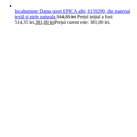
Incaltaminte Dama sport EPICA albi, 6159290, din material
textil si piele naturala
514,35
lei
Prețul inițial a fost:
514,35 lei.
381,00
lei
Prețul curent este: 381,00 lei.