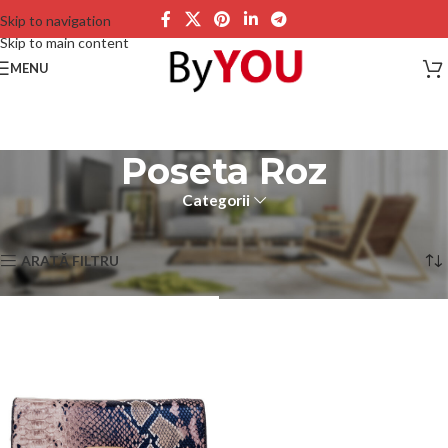
Skip to navigation
Skip to main content
MENU
Poseta Roz
Categorii
Prima pagină
Produse etichetate „Poseta Roz”
Afișez singurul rezultat
ARATĂ FILTRU