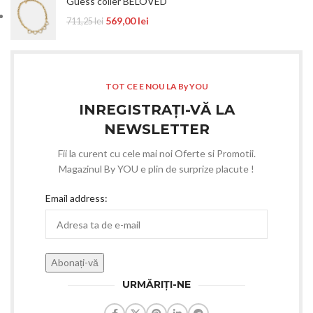
Guess colier BELOVED
569,00
lei
711,25
lei
TOT CE E NOU LA By YOU
INREGISTRAȚI-VĂ LA
NEWSLETTER
Fii la curent cu cele mai noi Oferte si Promotii.
Magazinul By YOU e plin de surprize placute !
Email address:
URMĂRIȚI-NE