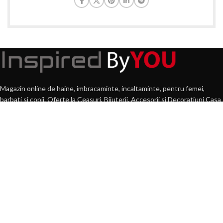
Magazin online de haine, imbracaminte, incaltaminte, pentru femei,
barbati si copii. Oferte la Ceasuri, Bijuterii, Accesorii si Decoratiuni Casa
si Gradina
Str. N.Balcescu, nr. 22, Lugoj
Tel: 0722 584 931
E-mail: comenzi(@)byyou.ro
POSTARI RECENTE
360 VIDEO Booth – Platforma 360 VIDEO de Inchiriat
30 martie 2022
1 Comment