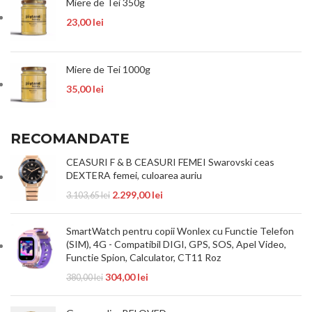
Miere de Tei 350g
23,00
lei
Miere de Tei 1000g
35,00
lei
RECOMANDATE
CEASURI F & B CEASURI FEMEI Swarovski ceas
DEXTERA femei, culoarea auriu
2.299,00
lei
3.103,65
lei
SmartWatch pentru copii Wonlex cu Functie Telefon
(SIM), 4G - Compatibil DIGI, GPS, SOS, Apel Video,
Functie Spion, Calculator, CT11 Roz
304,00
lei
380,00
lei