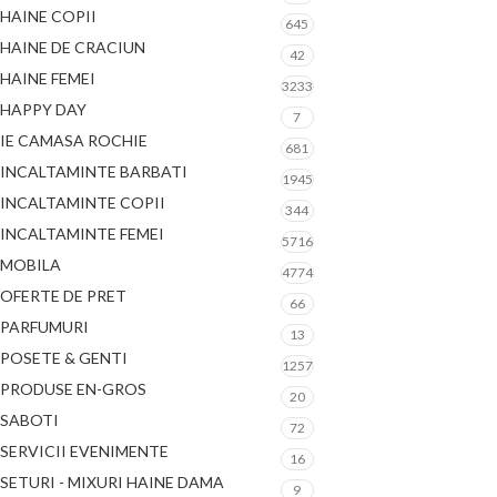
HAINE COPII
645
HAINE DE CRACIUN
42
HAINE FEMEI
3233
HAPPY DAY
7
IE CAMASA ROCHIE
681
INCALTAMINTE BARBATI
1945
INCALTAMINTE COPII
344
INCALTAMINTE FEMEI
5716
MOBILA
4774
OFERTE DE PRET
66
PARFUMURI
13
POSETE & GENTI
1257
PRODUSE EN-GROS
20
SABOTI
72
SERVICII EVENIMENTE
16
SETURI - MIXURI HAINE DAMA
9