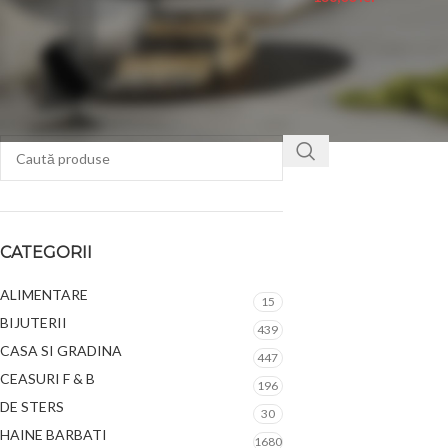
FILTREAZĂ
CATEGORII
ALIMENTARE
15
BIJUTERII
439
CASA SI GRADINA
447
CEASURI F & B
196
DE STERS
30
HAINE BARBATI
1680