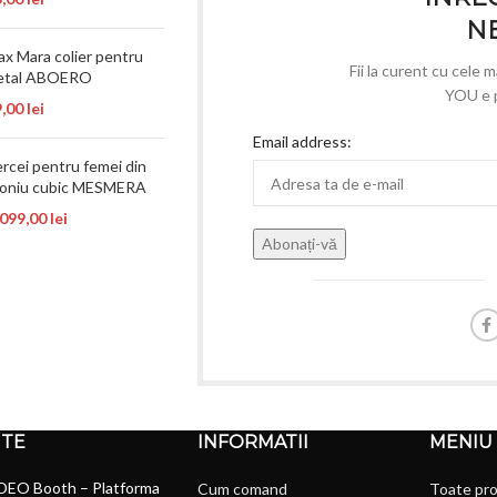
N
 Mara colier pentru
Fii la curent cu cele 
metal ABOERO
YOU e p
9,00
lei
Email address:
rcei pentru femei din
rconiu cubic MESMERA
.099,00
lei
NTE
INFORMATII
MENIU
DEO Booth – Platforma
Cum comand
Toate pr