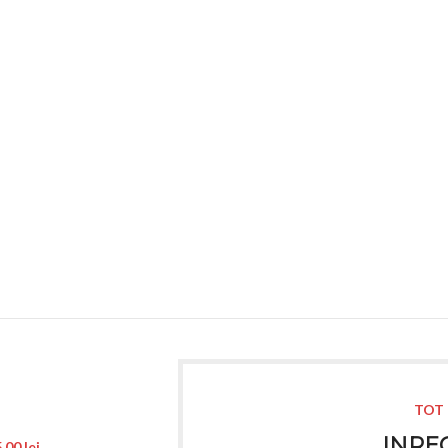
TOT 
INREG
5,00
lei