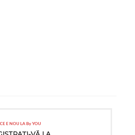
CE E NOU LA By YOU
ISTRAȚI-VĂ LA