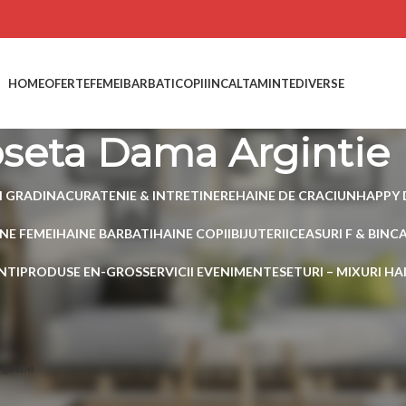
HOME
OFERTE
FEMEI
BARBATI
COPII
INCALTAMINTE
DIVERSE
seta Dama Argintie
I GRADINA
CURATENIE & INTRETINERE
HAINE DE CRACIUN
HAPPY 
NE FEMEI
HAINE BARBATI
HAINE COPII
BIJUTERII
CEASURI F & B
INC
NTI
PRODUSE EN-GROS
SERVICII EVENIMENTE
SETURI – MIXURI H
 etichetate „Poseta Dama Argintie”
Show
15
gintie