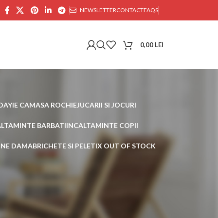
NEWSLETTER
CONTACT
FAQS
0,00
LEI
DAY
IE CAMASA ROCHIE
JUCARII SI JOCURI
ALTAMINTE BARBATI
INCALTAMINTE COPII
AINE DAMA
BRICHETE SI PELETI
X OUT OF STOCK
30
45