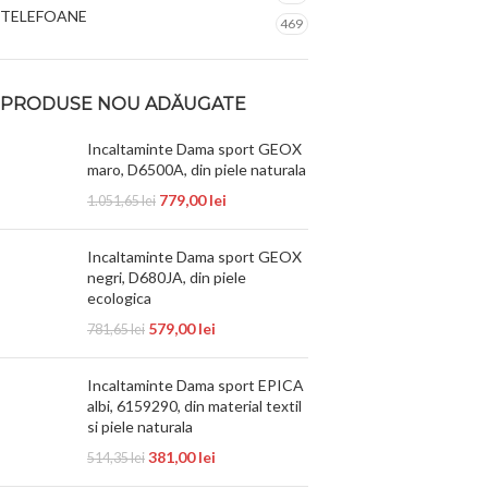
TELEFOANE
469
PRODUSE NOU ADĂUGATE
Incaltaminte Dama sport GEOX
maro, D6500A, din piele naturala
779,00
lei
1.051,65
lei
Incaltaminte Dama sport GEOX
negri, D680JA, din piele
ecologica
579,00
lei
781,65
lei
Incaltaminte Dama sport EPICA
albi, 6159290, din material textil
si piele naturala
381,00
lei
514,35
lei