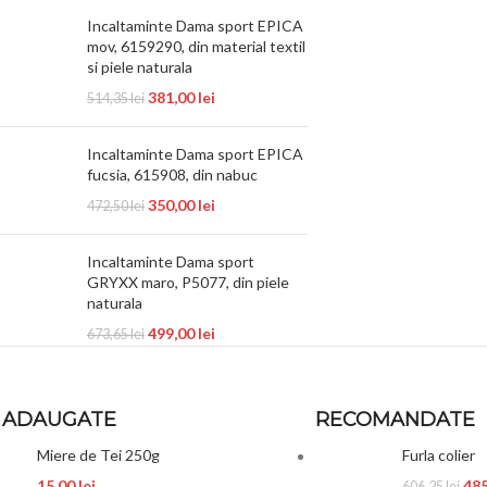
Incaltaminte Dama sport EPICA
mov, 6159290, din material textil
si piele naturala
381,00
lei
514,35
lei
Incaltaminte Dama sport EPICA
fucsia, 615908, din nabuc
350,00
lei
472,50
lei
Incaltaminte Dama sport
GRYXX maro, P5077, din piele
naturala
499,00
lei
673,65
lei
 ADAUGATE
RECOMANDATE
Miere de Tei 250g
Furla colier
15,00
lei
48
606,25
lei