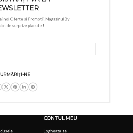
EWSLETTER
mai noi Oferte si Promotii. Magazinul By
lin de surprize placute !
URMĂRIȚI-NE
CONTUL MEU
odusele
Logheaza-te