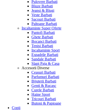
Pulovere Barbati
Bluze Barbati
Jeansi & Blugi
Veste Barbati
Sacouri Barbati
Paltoane Barbati
Incaltaminte
Super Oferte
Pantofi Barbati
Ghete Barbati
Bocanci Barbati
Tenisi Barbati
Incaltaminte Sport
Espadrile Barbati
Sandale Barbati
Slapi Paja & Casa
Accesorii
Diverse
Ceasuri Barbati
Parfumuri Barbati
Bijuterii Barbati
Genti & Rucasc
Curele Barbati
Haine Sport
Tricouri Barbati
Butoni & Papioane
Copii