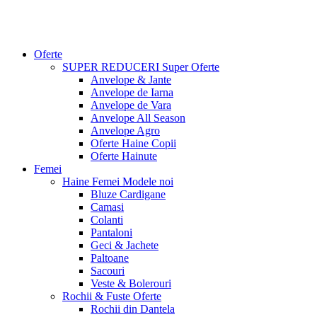
Oferte
SUPER REDUCERI
Super Oferte
Anvelope & Jante
Anvelope de Iarna
Anvelope de Vara
Anvelope All Season
Anvelope Agro
Oferte Haine Copii
Oferte Hainute
Femei
Haine Femei
Modele noi
Bluze Cardigane
Camasi
Colanti
Pantaloni
Geci & Jachete
Paltoane
Sacouri
Veste & Bolerouri
Rochii & Fuste
Oferte
Rochii din Dantela