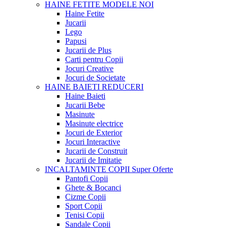
HAINE FETITE
MODELE NOI
Haine Fetite
Jucarii
Lego
Papusi
Jucarii de Plus
Carti pentru Copii
Jocuri Creative
Jocuri de Societate
HAINE BAIETI
REDUCERI
Haine Baieti
Jucarii Bebe
Masinute
Masinute electrice
Jocuri de Exterior
Jocuri Interactive
Jucarii de Construit
Jucarii de Imitatie
INCALTAMINTE COPII
Super Oferte
Pantofi Copii
Ghete & Bocanci
Cizme Copii
Sport Copii
Tenisi Copii
Sandale Copii