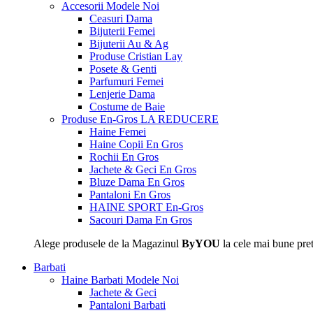
Accesorii
Modele Noi
Ceasuri Dama
Bijuterii Femei
Bijuterii Au & Ag
Produse Cristian Lay
Posete & Genti
Parfumuri Femei
Lenjerie Dama
Costume de Baie
Produse En-Gros
LA REDUCERE
Haine Femei
Haine Copii En Gros
Rochii En Gros
Jachete & Geci En Gros
Bluze Dama En Gros
Pantaloni En Gros
HAINE SPORT En-Gros
Sacouri Dama En Gros
Alege produsele de la Magazinul
ByYOU
la cele mai bune pret
Barbati
Haine Barbati
Modele Noi
Jachete & Geci
Pantaloni Barbati