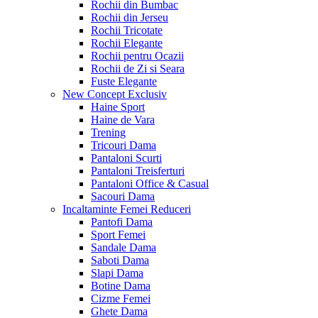
Rochii din Bumbac
Rochii din Jerseu
Rochii Tricotate
Rochii Elegante
Rochii pentru Ocazii
Rochii de Zi si Seara
Fuste Elegante
New Concept
Exclusiv
Haine Sport
Haine de Vara
Trening
Tricouri Dama
Pantaloni Scurti
Pantaloni Treisferturi
Pantaloni Office & Casual
Sacouri Dama
Incaltaminte Femei
Reduceri
Pantofi Dama
Sport Femei
Sandale Dama
Saboti Dama
Slapi Dama
Botine Dama
Cizme Femei
Ghete Dama