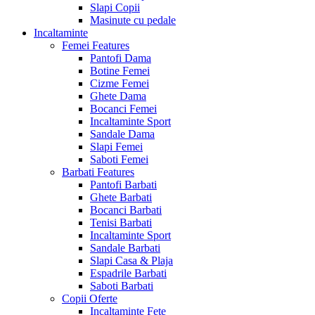
Slapi Copii
Masinute cu pedale
Incaltaminte
Femei
Features
Pantofi Dama
Botine Femei
Cizme Femei
Ghete Dama
Bocanci Femei
Incaltaminte Sport
Sandale Dama
Slapi Femei
Saboti Femei
Barbati
Features
Pantofi Barbati
Ghete Barbati
Bocanci Barbati
Tenisi Barbati
Incaltaminte Sport
Sandale Barbati
Slapi Casa & Plaja
Espadrile Barbati
Saboti Barbati
Copii
Oferte
Incaltaminte Fete