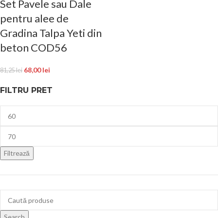
Set Pavele sau Dale
pentru alee de
Gradina Talpa Yeti din
beton COD56
68,00
lei
81,25
lei
FILTRU PRET
Filtrează
Search