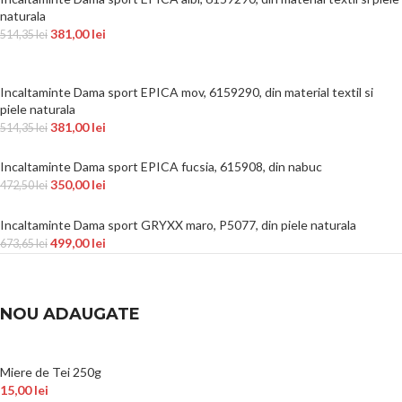
naturala
381,00
lei
514,35
lei
Incaltaminte Dama sport EPICA mov, 6159290, din material textil si
piele naturala
381,00
lei
514,35
lei
Incaltaminte Dama sport EPICA fucsia, 615908, din nabuc
350,00
lei
472,50
lei
Incaltaminte Dama sport GRYXX maro, P5077, din piele naturala
499,00
lei
673,65
lei
NOU ADAUGATE
Miere de Tei 250g
15,00
lei