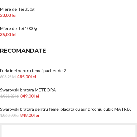
Miere de Tei 350g
23,00
lei
Miere de Tei 1000g
35,00
lei
RECOMANDATE
Furla inel pentru femei pachet de 2
485,00
lei
606,25
lei
Swarovski bratara METEORA
849,00
lei
1.061,25
lei
Swarovski bratara pentru femei placata cu aur zirconiu cubic MATRIX
848,00
lei
1.060,00
lei