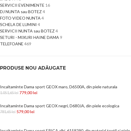
SERVICII EVENIMENTE
16
DJ NUNTA sau BOTEZ
4
FOTO VIDEO NUNTA
4
SCHELA DE LUMINI
4
SERVICII NUNTA sau BOTEZ
4
SETURI - MIXURI HAINE DAMA
9
TELEFOANE
469
PRODUSE NOU ADĂUGATE
Incaltaminte Dama sport GEOX maro, D6500A, din piele naturala
779,00
lei
1.051,65
lei
Incaltaminte Dama sport GEOX negri, D680JA, din piele ecologica
579,00
lei
781,65
lei
Incaltaminte Dama sport EPICA albi, 6159290, din material textil si piele