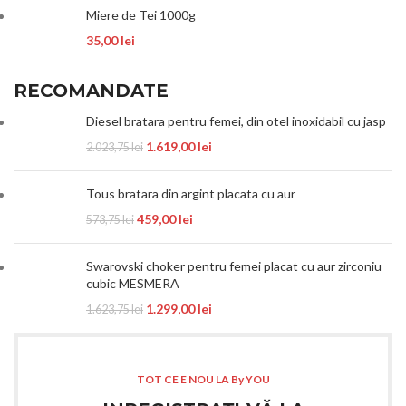
Miere de Tei 1000g
35,00
lei
RECOMANDATE
Diesel bratara pentru femei, din otel inoxidabil cu jasp
1.619,00
lei
2.023,75
lei
Tous bratara din argint placata cu aur
459,00
lei
573,75
lei
Swarovski choker pentru femei placat cu aur zirconiu
cubic MESMERA
1.299,00
lei
1.623,75
lei
TOT CE E NOU LA By YOU