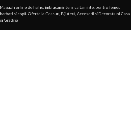
Magazin online de haine, imbracaminte, incaltaminte, pentru femei,
barbati si copii. Oferte la Ceasuri, Bijuterii, Accesorii si Decoratiuni Casa
si Gradina
Str. N.Balcescu, nr. 22, Lugoj
Tel: 0722 584 931
E-mail: comenzi(@)byyou.ro
POSTARI RECENTE
360 VIDEO Booth – Platforma 360 VIDEO de Inchiriat
30 martie 2022
1 Comment
PERFUMARTE – Parfumuri pentru Camera si Hoteluri
11 septembrie 2019
1 Comment
INFORMATII