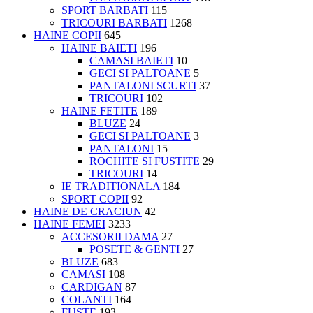
SPORT BARBATI
115
TRICOURI BARBATI
1268
HAINE COPII
645
HAINE BAIETI
196
CAMASI BAIETI
10
GECI SI PALTOANE
5
PANTALONI SCURTI
37
TRICOURI
102
HAINE FETITE
189
BLUZE
24
GECI SI PALTOANE
3
PANTALONI
15
ROCHITE SI FUSTITE
29
TRICOURI
14
IE TRADITIONALA
184
SPORT COPII
92
HAINE DE CRACIUN
42
HAINE FEMEI
3233
ACCESORII DAMA
27
POSETE & GENTI
27
BLUZE
683
CAMASI
108
CARDIGAN
87
COLANTI
164
FUSTE
193