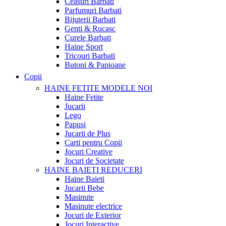
Ceasuri Barbati
Parfumuri Barbati
Bijuterii Barbati
Genti & Rucasc
Curele Barbati
Haine Sport
Tricouri Barbati
Butoni & Papioane
Copii
HAINE FETITE
MODELE NOI
Haine Fetite
Jucarii
Lego
Papusi
Jucarii de Plus
Carti pentru Copii
Jocuri Creative
Jocuri de Societate
HAINE BAIETI
REDUCERI
Haine Baieti
Jucarii Bebe
Masinute
Masinute electrice
Jocuri de Exterior
Jocuri Interactive