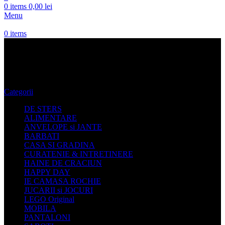
0
items
0,00
lei
Menu
0
items
Pantofi Banchet
Categorii
DE STERS
ALIMENTARE
ANVELOPE si JANTE
BARBATI
CASA SI GRADINA
CURATENIE & INTRETINERE
HAINE DE CRACIUN
HAPPY DAY
IE CAMASA ROCHIE
JUCARII si JOCURI
LEGO Original
MOBILA
PANTALONI