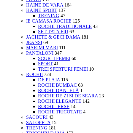
HAINE DE VARA
164
HAINE SPORT
137
TRENING
47
IE CAMASA ROCHIE
125
ROCHII TRADITIONALE
43
SET TATA FIU
63
JACHETE & GECI DAMA
181
JEANSI
69
MARIMI MARI
111
PANTALONI
347
SCURTI FEMEI
60
SPORT
41
TREI SFERTURI FEMEI
10
ROCHII
724
DE PLAJA
115
ROCHII BUMBAC
63
ROCHII DANTELĂ
1
ROCHII DE ZI SI DE SEARA
23
ROCHII ELEGANTE
142
ROCHII JERSE
14
ROCHII TRICOTATE
4
SACOURI
43
SALOPETA
15
TRENING
181