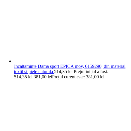
Incaltaminte Dama sport EPICA mov, 6159290, din material
textil si piele naturala
514,35
lei
Prețul inițial a fost:
514,35 lei.
381,00
lei
Prețul curent este: 381,00 lei.