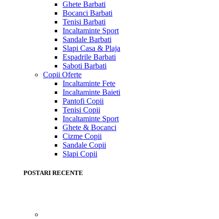
Ghete Barbati
Bocanci Barbati
Tenisi Barbati
Incaltaminte Sport
Sandale Barbati
Slapi Casa & Plaja
Espadrile Barbati
Saboti Barbati
Copii
Oferte
Incaltaminte Fete
Incaltaminte Baieti
Pantofi Copii
Tenisi Copii
Incaltaminte Sport
Ghete & Bocanci
Cizme Copii
Sandale Copii
Slapi Copii
POSTARI RECENTE