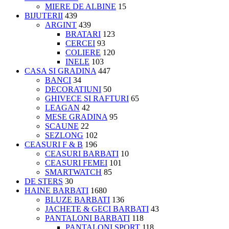
MIERE DE ALBINE
15
BIJUTERII
439
ARGINT
439
BRATARI
123
CERCEI
93
COLIERE
120
INELE
103
CASA SI GRADINA
447
BANCI
34
DECORATIUNI
50
GHIVECE SI RAFTURI
65
LEAGAN
42
MESE GRADINA
95
SCAUNE
22
SEZLONG
102
CEASURI F & B
196
CEASURI BARBATI
10
CEASURI FEMEI
101
SMARTWATCH
85
DE STERS
30
HAINE BARBATI
1680
BLUZE BARBATI
136
JACHETE & GECI BARBATI
43
PANTALONI BARBATI
118
PANTALONI SPORT
118