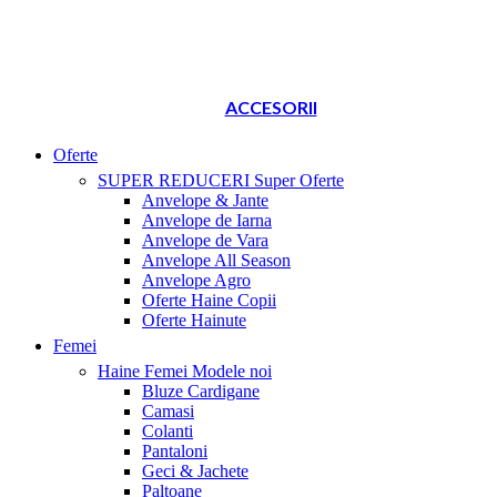
ACCESORII
Oferte
SUPER REDUCERI
Super Oferte
Anvelope & Jante
Anvelope de Iarna
Anvelope de Vara
Anvelope All Season
Anvelope Agro
Oferte Haine Copii
Oferte Hainute
Femei
Haine Femei
Modele noi
Bluze Cardigane
Camasi
Colanti
Pantaloni
Geci & Jachete
Paltoane