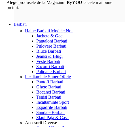
Alege produsele de la Magazinul
ByYOU
la cele mai bune
preturi.
Barbati
Haine Barbati
Modele Noi
Jachete & Geci
Pantaloni Barbati
Pulovere Barbati
Bluze Barbati
Jeansi & Blugi
Veste Barbati
Sacouri Barbati
Paltoane Barbati
Incaltaminte
Super Oferte
Pantofi Barbati
Ghete Barbati
Bocanci Barbati
Tenisi Barbati
Incaltaminte Sport
Espadrile Barbati
Sandale Barbati
Slapi Paja & Casa
Accesorii
Diverse