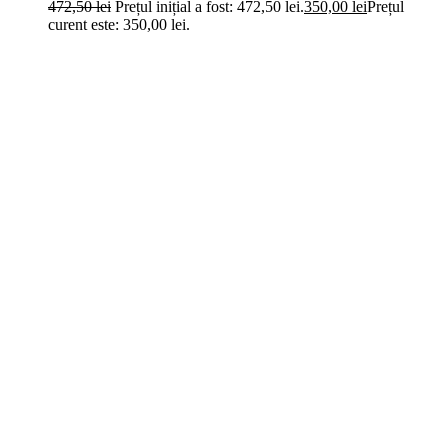
472,50
lei
Prețul inițial a fost: 472,50 lei.
350,00
lei
Prețul
curent este: 350,00 lei.