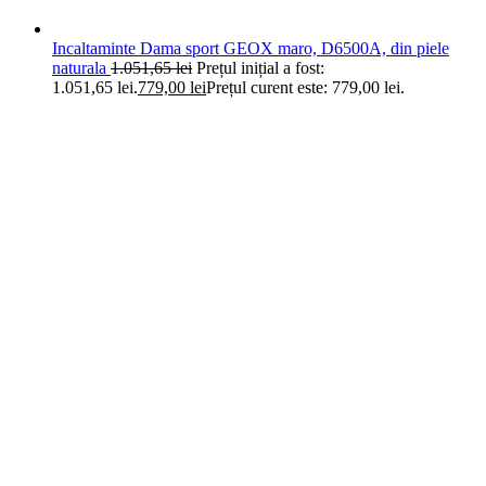
Incaltaminte Dama sport GEOX maro, D6500A, din piele
naturala
1.051,65
lei
Prețul inițial a fost:
1.051,65 lei.
779,00
lei
Prețul curent este: 779,00 lei.