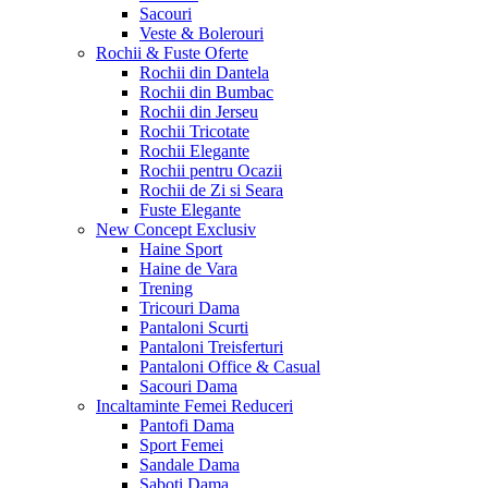
Sacouri
Veste & Bolerouri
Rochii & Fuste
Oferte
Rochii din Dantela
Rochii din Bumbac
Rochii din Jerseu
Rochii Tricotate
Rochii Elegante
Rochii pentru Ocazii
Rochii de Zi si Seara
Fuste Elegante
New Concept
Exclusiv
Haine Sport
Haine de Vara
Trening
Tricouri Dama
Pantaloni Scurti
Pantaloni Treisferturi
Pantaloni Office & Casual
Sacouri Dama
Incaltaminte Femei
Reduceri
Pantofi Dama
Sport Femei
Sandale Dama
Saboti Dama