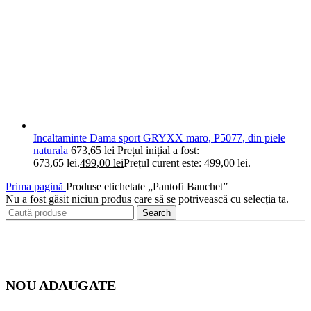
Incaltaminte Dama sport GRYXX maro, P5077, din piele
naturala
673,65
lei
Prețul inițial a fost:
673,65 lei.
499,00
lei
Prețul curent este: 499,00 lei.
Prima pagină
Produse etichetate „Pantofi Banchet”
Nu a fost găsit niciun produs care să se potrivească cu selecția ta.
Search
NOU ADAUGATE