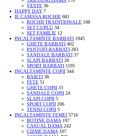
TRICOURI DAMĂ
153
VESTE
36
HAPPY DAY
7
IE CAMASA ROCHIE
681
ROCHII TRADITIONALE
198
SET CUPLU
34
SET FAMILIE
12
INCALTAMINTE BARBATI
1945
GHETE BARBATI
402
PANTOFI BARBATI
283
SANDALE BARBATI
37
SLAPI BARBATI
28
SPORT BARBATI
1195
INCALTAMINTE COPII
344
BAIETI
38
FETE
51
GHETE COPII
33
SANDALE COPII
24
SLAPI COPII
5
SPORT COPII
206
TENISI COPII
5
INCALTAMINTE FEMEI
5716
BOTINE DAMA
197
CASUAL DAMA
242
CIZME DAMA
107