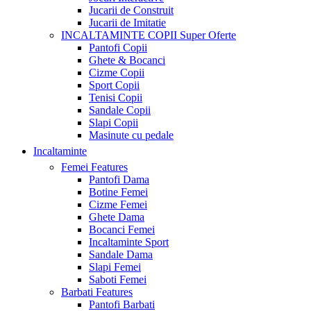
Jucarii de Construit
Jucarii de Imitatie
INCALTAMINTE COPII
Super Oferte
Pantofi Copii
Ghete & Bocanci
Cizme Copii
Sport Copii
Tenisi Copii
Sandale Copii
Slapi Copii
Masinute cu pedale
Incaltaminte
Femei
Features
Pantofi Dama
Botine Femei
Cizme Femei
Ghete Dama
Bocanci Femei
Incaltaminte Sport
Sandale Dama
Slapi Femei
Saboti Femei
Barbati
Features
Pantofi Barbati