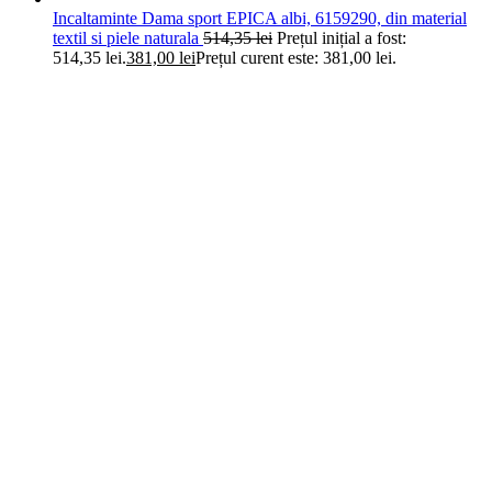
Incaltaminte Dama sport EPICA albi, 6159290, din material
textil si piele naturala
514,35
lei
Prețul inițial a fost:
514,35 lei.
381,00
lei
Prețul curent este: 381,00 lei.