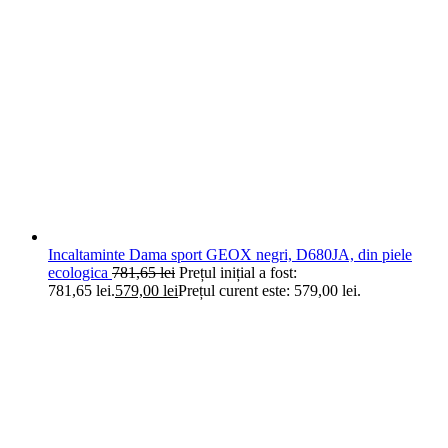
Incaltaminte Dama sport GEOX negri, D680JA, din piele
ecologica
781,65
lei
Prețul inițial a fost:
781,65 lei.
579,00
lei
Prețul curent este: 579,00 lei.