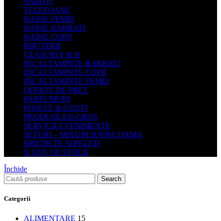
SABOTI
TELEFOANE
HAINE FEMEI
HAINE BARBATI
HAINE COPII
BIJUTERII
CEASURI F & B
INCALTAMINTE BARBATI
INCALTAMINTE COPII
INCALTAMINTE FEMEI
OFERTE DE PRET
PARFUMURI
POSETE & GENTI
PRODUSE EN-GROS
SERVICII EVENIMENTE
SETURI – MIXURI HAINE DAMA
BRICHETE SI PELETI
X OUT OF STOCK
Închide
Search
Categorii
ALIMENTARE
15