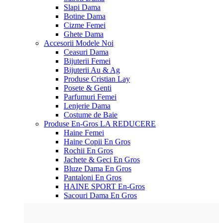
Slapi Dama
Botine Dama
Cizme Femei
Ghete Dama
Accesorii
Modele Noi
Ceasuri Dama
Bijuterii Femei
Bijuterii Au & Ag
Produse Cristian Lay
Posete & Genti
Parfumuri Femei
Lenjerie Dama
Costume de Baie
Produse En-Gros
LA REDUCERE
Haine Femei
Haine Copii En Gros
Rochii En Gros
Jachete & Geci En Gros
Bluze Dama En Gros
Pantaloni En Gros
HAINE SPORT En-Gros
Sacouri Dama En Gros