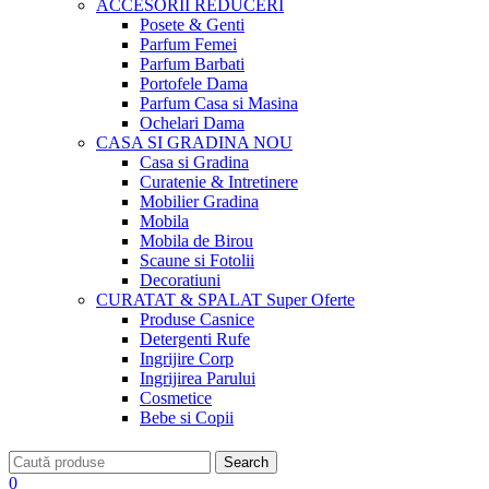
ACCESORII
REDUCERI
Posete & Genti
Parfum Femei
Parfum Barbati
Portofele Dama
Parfum Casa si Masina
Ochelari Dama
CASA SI GRADINA
NOU
Casa si Gradina
Curatenie & Intretinere
Mobilier Gradina
Mobila
Mobila de Birou
Scaune si Fotolii
Decoratiuni
CURATAT & SPALAT
Super Oferte
Produse Casnice
Detergenti Rufe
Ingrijire Corp
Ingrijirea Parului
Cosmetice
Bebe si Copii
Search
0