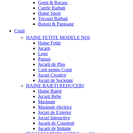
Genti & Rucasc
Curele Barbati
Haine Sport
Tricouri Barbati
Butoni & Papioane
Copii
HAINE FETITE
MODELE NOI
Haine Fetite
Jucarii
Lego
Papusi
Jucarii de Plus
Carti pentru Copii
Jocuri Creative
Jocuri de Societate
HAINE BAIETI
REDUCERI
Haine Baieti
Jucarii Bebe
Masinute
Masinute electrice
Jocuri de Exterior
Jocuri Interactive
Jucarii de Construit
Jucarii de Imitatie