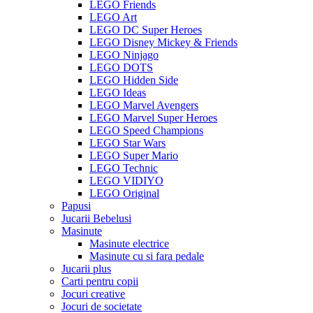
LEGO Friends
LEGO Art
LEGO DC Super Heroes
LEGO Disney Mickey & Friends
LEGO Ninjago
LEGO DOTS
LEGO Hidden Side
LEGO Ideas
LEGO Marvel Avengers
LEGO Marvel Super Heroes
LEGO Speed Champions
LEGO Star Wars
LEGO Super Mario
LEGO Technic
LEGO VIDIYO
LEGO Original
Papusi
Jucarii Bebelusi
Masinute
Masinute electrice
Masinute cu si fara pedale
Jucarii plus
Carti pentru copii
Jocuri creative
Jocuri de societate