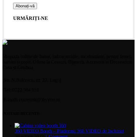
URMĂRIȚI-NE
Magazin online de haine, imbracaminte, incaltaminte, pentru femei,
barbati si copii. Oferte la Ceasuri, Bijuterii, Accesorii si Decoratiuni
Casa si Gradina
Str. N.Balcescu, nr. 22, Lugoj
Tel: 0722 584 931
E-mail: comenzi(@)byyou.ro
POSTARI RECENTE
360 VIDEO Booth – Platforma 360 VIDEO de Inchiriat
30 martie 2022
1 Comment