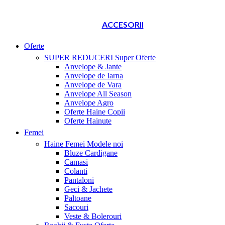
ACCESORII
Oferte
SUPER REDUCERI
Super Oferte
Anvelope & Jante
Anvelope de Iarna
Anvelope de Vara
Anvelope All Season
Anvelope Agro
Oferte Haine Copii
Oferte Hainute
Femei
Haine Femei
Modele noi
Bluze Cardigane
Camasi
Colanti
Pantaloni
Geci & Jachete
Paltoane
Sacouri
Veste & Bolerouri