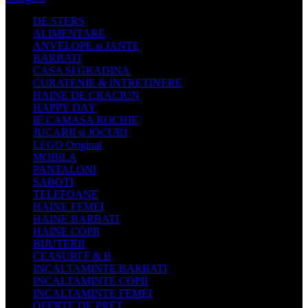
DE STERS
ALIMENTARE
ANVELOPE si JANTE
BARBATI
CASA SI GRADINA
CURATENIE & INTRETINERE
HAINE DE CRACIUN
HAPPY DAY
IE CAMASA ROCHIE
JUCARII si JOCURI
LEGO Original
MOBILA
PANTALONI
SABOTI
TELEFOANE
HAINE FEMEI
HAINE BARBATI
HAINE COPII
BIJUTERII
CEASURI F & B
INCALTAMINTE BARBATI
INCALTAMINTE COPII
INCALTAMINTE FEMEI
OFERTE DE PRET