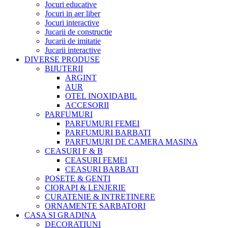
Jocuri educative
Jocuri in aer liber
Jocuri interactive
Jucarii de constructie
Jucarii de imitatie
Jucarii interactive
DIVERSE PRODUSE
BIJUTERII
ARGINT
AUR
OTEL INOXIDABIL
ACCESORII
PARFUMURI
PARFUMURI FEMEI
PARFUMURI BARBATI
PARFUMURI DE CAMERA MASINA
CEASURI F & B
CEASURI FEMEI
CEASURI BARBATI
POSETE & GENTI
CIORAPI & LENJERIE
CURATENIE & INTRETINERE
ORNAMENTE SARBATORI
CASA SI GRADINA
DECORATIUNI