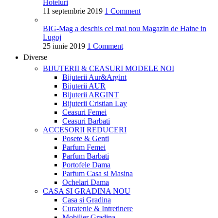
Hoteluri
11 septembrie 2019
1 Comment
BIG-Mag a deschis cel mai nou Magazin de Haine in
Lugoj
25 iunie 2019
1 Comment
Diverse
BIJUTERII & CEASURI
MODELE NOI
Bijuterii Aur&Argint
Bijuterii AUR
Bijuterii ARGINT
Bijuterii Cristian Lay
Ceasuri Femei
Ceasuri Barbati
ACCESORII
REDUCERI
Posete & Genti
Parfum Femei
Parfum Barbati
Portofele Dama
Parfum Casa si Masina
Ochelari Dama
CASA SI GRADINA
NOU
Casa si Gradina
Curatenie & Intretinere
Mobilier Gradina