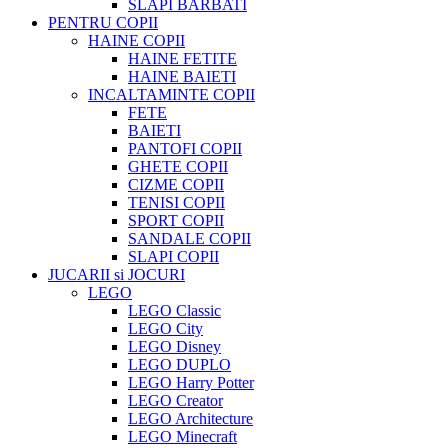
SLAPI BARBATI
PENTRU COPII
HAINE COPII
HAINE FETITE
HAINE BAIETI
INCALTAMINTE COPII
FETE
BAIETI
PANTOFI COPII
GHETE COPII
CIZME COPII
TENISI COPII
SPORT COPII
SANDALE COPII
SLAPI COPII
JUCARII si JOCURI
LEGO
LEGO Classic
LEGO City
LEGO Disney
LEGO DUPLO
LEGO Harry Potter
LEGO Creator
LEGO Architecture
LEGO Minecraft