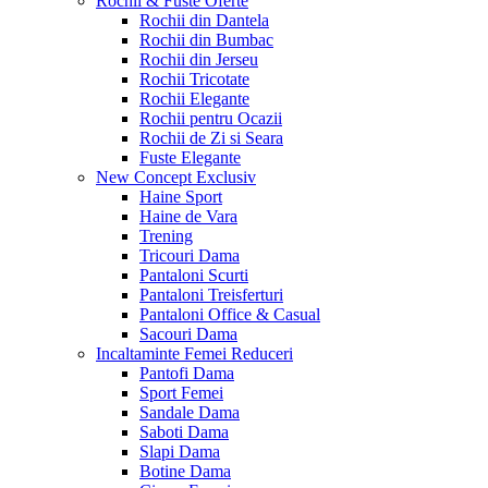
Rochii & Fuste
Oferte
Rochii din Dantela
Rochii din Bumbac
Rochii din Jerseu
Rochii Tricotate
Rochii Elegante
Rochii pentru Ocazii
Rochii de Zi si Seara
Fuste Elegante
New Concept
Exclusiv
Haine Sport
Haine de Vara
Trening
Tricouri Dama
Pantaloni Scurti
Pantaloni Treisferturi
Pantaloni Office & Casual
Sacouri Dama
Incaltaminte Femei
Reduceri
Pantofi Dama
Sport Femei
Sandale Dama
Saboti Dama
Slapi Dama
Botine Dama