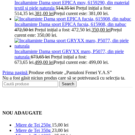
Incaltaminte Dama sport EPICA mov, 6159290, din material
textil si piele naturala
514,35
lei
Prețul inițial a fost:
514,35 lei.
381,00
lei
Prețul curent este: 381,00 lei.
Incaltaminte Dama sport EPICA fucsia, 615908, din nabuc
472,50
lei
Prețul inițial a fost: 472,50 lei.
350,00
lei
Prețul
curent este: 350,00 lei.
Incaltaminte Dama sport GRYXX maro, P5077, din piele
naturala
673,65
lei
Prețul inițial a fost:
673,65 lei.
499,00
lei
Prețul curent este: 499,00 lei.
Prima pagină
Produse etichetate „Pantaloni Femei Y.A.S”
Nu a fost găsit niciun produs care să se potrivească cu selecția ta.
Search
NOU ADAUGATE
Miere de Tei 250g
15,00
lei
Miere de Tei 350g
23,00
lei