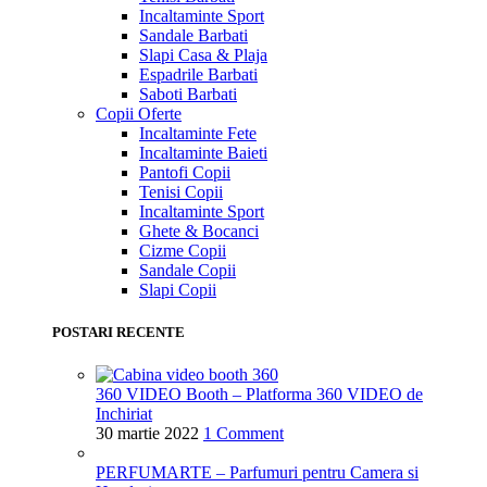
Incaltaminte Sport
Sandale Barbati
Slapi Casa & Plaja
Espadrile Barbati
Saboti Barbati
Copii
Oferte
Incaltaminte Fete
Incaltaminte Baieti
Pantofi Copii
Tenisi Copii
Incaltaminte Sport
Ghete & Bocanci
Cizme Copii
Sandale Copii
Slapi Copii
POSTARI RECENTE
360 VIDEO Booth – Platforma 360 VIDEO de
Inchiriat
30 martie 2022
1 Comment
PERFUMARTE – Parfumuri pentru Camera si