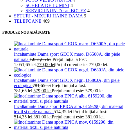
FOTO VIDEO NUNTA
4
SCHELA DE LUMINI
4
SERVICII NUNTA sau BOTEZ
4
SETURI - MIXURI HAINE DAMA
9
TELEFOANE
469
PRODUSE NOU ADĂUGATE
Incaltaminte Dama sport GEOX maro, D6500A, din piele
naturala
1.051,65
lei
Prețul inițial a fost:
1.051,65 lei.
779,00
lei
Prețul curent este: 779,00 lei.
Incaltaminte Dama sport GEOX negri, D680JA, din piele
ecologica
781,65
lei
Prețul inițial a fost:
781,65 lei.
579,00
lei
Prețul curent este: 579,00 lei.
Incaltaminte Dama sport EPICA albi, 6159290, din material
textil si piele naturala
514,35
lei
Prețul inițial a fost:
514,35 lei.
381,00
lei
Prețul curent este: 381,00 lei.