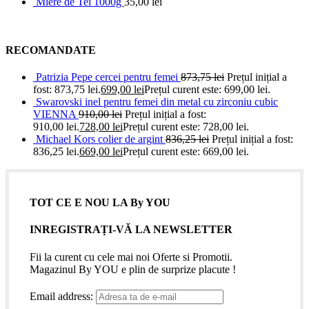
Miere de Tei 1000g
35,00
lei
RECOMANDATE
Patrizia Pepe cercei pentru femei
873,75
lei
Prețul inițial a
fost: 873,75 lei.
699,00
lei
Prețul curent este: 699,00 lei.
Swarovski inel pentru femei din metal cu zirconiu cubic
VIENNA
910,00
lei
Prețul inițial a fost:
910,00 lei.
728,00
lei
Prețul curent este: 728,00 lei.
Michael Kors colier de argint
836,25
lei
Prețul inițial a fost:
836,25 lei.
669,00
lei
Prețul curent este: 669,00 lei.
TOT CE E NOU LA By YOU
INREGISTRAȚI-VĂ LA NEWSLETTER
Fii la curent cu cele mai noi Oferte si Promotii.
Magazinul By YOU e plin de surprize placute !
Email address: