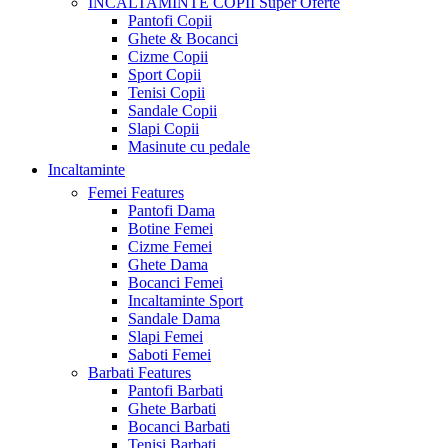
INCALTAMINTE COPII
Super Oferte
Pantofi Copii
Ghete & Bocanci
Cizme Copii
Sport Copii
Tenisi Copii
Sandale Copii
Slapi Copii
Masinute cu pedale
Incaltaminte
Femei
Features
Pantofi Dama
Botine Femei
Cizme Femei
Ghete Dama
Bocanci Femei
Incaltaminte Sport
Sandale Dama
Slapi Femei
Saboti Femei
Barbati
Features
Pantofi Barbati
Ghete Barbati
Bocanci Barbati
Tenisi Barbati