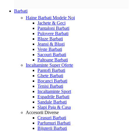
Barbati
Haine Barbati
Modele Noi
Jachete & Geci
Pantaloni Barbati
Pulovere Barbati
Bluze Barbati
Jeansi & Blugi
Veste Barbati
Sacouri Barbati
Paltoane Barbati
Incaltaminte
Super Oferte
Pantofi Barbati
Ghete Barbati
Bocanci Barbati
Tenisi Barbati
Incaltaminte Sport
Espadrile Barbati
Sandale Barbati
Slapi Paja & Casa
Accesorii
Diverse
Ceasuri Barbati
Parfumuri Barbati
Bijuterii Barbati