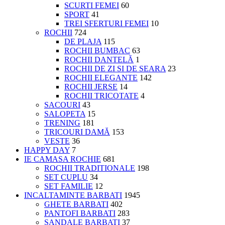
SCURTI FEMEI
60
SPORT
41
TREI SFERTURI FEMEI
10
ROCHII
724
DE PLAJA
115
ROCHII BUMBAC
63
ROCHII DANTELĂ
1
ROCHII DE ZI SI DE SEARA
23
ROCHII ELEGANTE
142
ROCHII JERSE
14
ROCHII TRICOTATE
4
SACOURI
43
SALOPETA
15
TRENING
181
TRICOURI DAMĂ
153
VESTE
36
HAPPY DAY
7
IE CAMASA ROCHIE
681
ROCHII TRADITIONALE
198
SET CUPLU
34
SET FAMILIE
12
INCALTAMINTE BARBATI
1945
GHETE BARBATI
402
PANTOFI BARBATI
283
SANDALE BARBATI
37