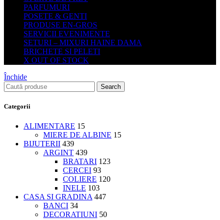
PARFUMURI
POSETE & GENTI
PRODUSE EN-GROS
SERVICII EVENIMENTE
SETURI – MIXURI HAINE DAMA
BRICHETE SI PELETI
X OUT OF STOCK
Închide
Search
Categorii
ALIMENTARE
15
MIERE DE ALBINE
15
BIJUTERII
439
ARGINT
439
BRATARI
123
CERCEI
93
COLIERE
120
INELE
103
CASA SI GRADINA
447
BANCI
34
DECORATIUNI
50