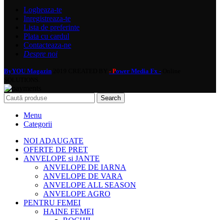
Logheaza-te
Inregistreaza-te
Lista de preferinte
Plata cu cardul
Contacteaza-ne
Despre noi
ByYOU Magazin
2019 CREATED BY
ower Media Fx -
Online
- P
SOLUTIONS.
Search
Menu
Categorii
NOI ADAUGATE
OFERTE DE PRET
ANVELOPE si JANTE
ANVELOPE DE IARNA
ANVELOPE DE VARA
ANVELOPE ALL SEASON
ANVELOPE AGRO
PENTRU FEMEI
HAINE FEMEI