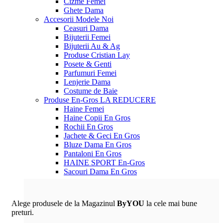
Cizme Femei
Ghete Dama
Accesorii
Modele Noi
Ceasuri Dama
Bijuterii Femei
Bijuterii Au & Ag
Produse Cristian Lay
Posete & Genti
Parfumuri Femei
Lenjerie Dama
Costume de Baie
Produse En-Gros
LA REDUCERE
Haine Femei
Haine Copii En Gros
Rochii En Gros
Jachete & Geci En Gros
Bluze Dama En Gros
Pantaloni En Gros
HAINE SPORT En-Gros
Sacouri Dama En Gros
Alege produsele de la Magazinul
ByYOU
la cele mai bune
preturi.