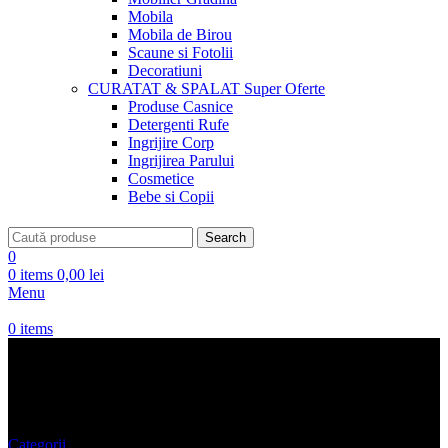
Mobila
Mobila de Birou
Scaune si Fotolii
Decoratiuni
CURATAT & SPALAT
Super Oferte
Produse Casnice
Detergenti Rufe
Ingrijire Corp
Ingrijirea Parului
Cosmetice
Bebe si Copii
Search
0
0
items
0,00
lei
Menu
0
items
Pantaloni Femei Y.A.S
Categorii