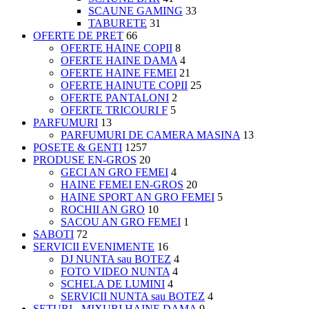
SCAUNE GAMING
33
TABURETE
31
OFERTE DE PRET
66
OFERTE HAINE COPII
8
OFERTE HAINE DAMA
4
OFERTE HAINE FEMEI
21
OFERTE HAINUTE COPII
25
OFERTE PANTALONI
2
OFERTE TRICOURI F
5
PARFUMURI
13
PARFUMURI DE CAMERA MASINA
13
POSETE & GENTI
1257
PRODUSE EN-GROS
20
GECI AN GRO FEMEI
4
HAINE FEMEI EN-GROS
20
HAINE SPORT AN GRO FEMEI
5
ROCHII AN GRO
10
SACOU AN GRO FEMEI
1
SABOTI
72
SERVICII EVENIMENTE
16
DJ NUNTA sau BOTEZ
4
FOTO VIDEO NUNTA
4
SCHELA DE LUMINI
4
SERVICII NUNTA sau BOTEZ
4
SETURI - MIXURI HAINE DAMA
9