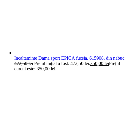
Incaltaminte Dama sport EPICA fucsia, 615908, din nabuc
472,50
lei
Prețul inițial a fost: 472,50 lei.
350,00
lei
Prețul
curent este: 350,00 lei.