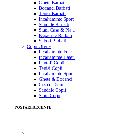
Ghete Barbati
Bocanci Barbati
Tenisi Barbati
Incaltaminte Sport
Sandale Barbati
Slapi Casa & Plaja
Espadrile Barbati
Saboti Barbati
Copii
Oferte
Incaltaminte Fete
Incaltaminte Baieti
Pantofi Copii
Tenisi Copii
Incaltaminte Sport
Ghete & Bocanci
Cizme Copii
Sandale Copii
Slapi Copii
POSTARI RECENTE