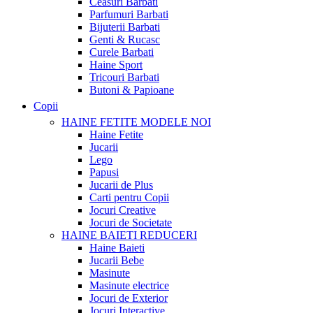
Ceasuri Barbati
Parfumuri Barbati
Bijuterii Barbati
Genti & Rucasc
Curele Barbati
Haine Sport
Tricouri Barbati
Butoni & Papioane
Copii
HAINE FETITE
MODELE NOI
Haine Fetite
Jucarii
Lego
Papusi
Jucarii de Plus
Carti pentru Copii
Jocuri Creative
Jocuri de Societate
HAINE BAIETI
REDUCERI
Haine Baieti
Jucarii Bebe
Masinute
Masinute electrice
Jocuri de Exterior
Jocuri Interactive