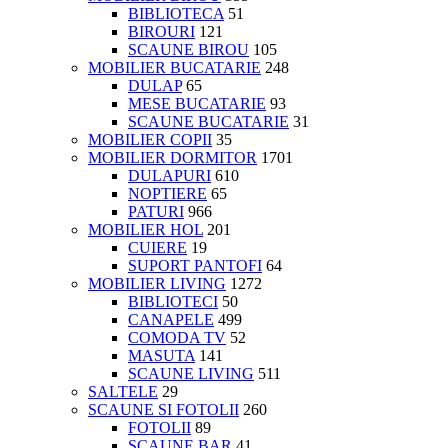
BIBLIOTECA
51
BIROURI
121
SCAUNE BIROU
105
MOBILIER BUCATARIE
248
DULAP
65
MESE BUCATARIE
93
SCAUNE BUCATARIE
31
MOBILIER COPII
35
MOBILIER DORMITOR
1701
DULAPURI
610
NOPTIERE
65
PATURI
966
MOBILIER HOL
201
CUIERE
19
SUPORT PANTOFI
64
MOBILIER LIVING
1272
BIBLIOTECI
50
CANAPELE
499
COMODA TV
52
MASUTA
141
SCAUNE LIVING
511
SALTELE
29
SCAUNE SI FOTOLII
260
FOTOLII
89
SCAUNE BAR
41