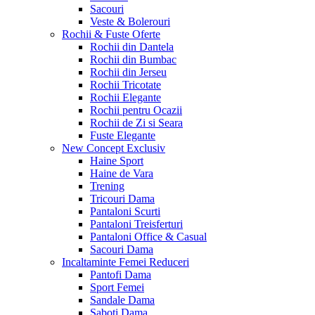
Sacouri
Veste & Bolerouri
Rochii & Fuste
Oferte
Rochii din Dantela
Rochii din Bumbac
Rochii din Jerseu
Rochii Tricotate
Rochii Elegante
Rochii pentru Ocazii
Rochii de Zi si Seara
Fuste Elegante
New Concept
Exclusiv
Haine Sport
Haine de Vara
Trening
Tricouri Dama
Pantaloni Scurti
Pantaloni Treisferturi
Pantaloni Office & Casual
Sacouri Dama
Incaltaminte Femei
Reduceri
Pantofi Dama
Sport Femei
Sandale Dama
Saboti Dama