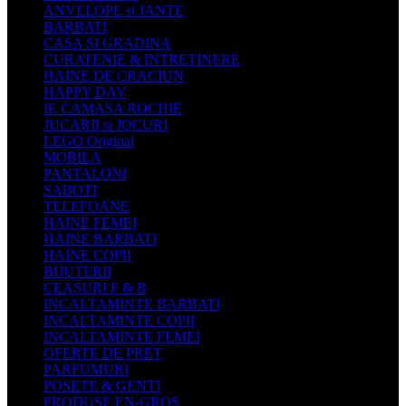
ANVELOPE si JANTE
BARBATI
CASA SI GRADINA
CURATENIE & INTRETINERE
HAINE DE CRACIUN
HAPPY DAY
IE CAMASA ROCHIE
JUCARII si JOCURI
LEGO Original
MOBILA
PANTALONI
SABOTI
TELEFOANE
HAINE FEMEI
HAINE BARBATI
HAINE COPII
BIJUTERII
CEASURI F & B
INCALTAMINTE BARBATI
INCALTAMINTE COPII
INCALTAMINTE FEMEI
OFERTE DE PRET
PARFUMURI
POSETE & GENTI
PRODUSE EN-GROS