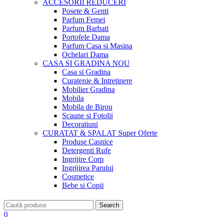
ACCESORII
REDUCERI
Posete & Genti
Parfum Femei
Parfum Barbati
Portofele Dama
Parfum Casa si Masina
Ochelari Dama
CASA SI GRADINA
NOU
Casa si Gradina
Curatenie & Intretinere
Mobilier Gradina
Mobila
Mobila de Birou
Scaune si Fotolii
Decoratiuni
CURATAT & SPALAT
Super Oferte
Produse Casnice
Detergenti Rufe
Ingrijire Corp
Ingrijirea Parului
Cosmetice
Bebe si Copii
Search
0