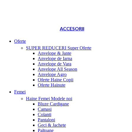
ACCESORII
Oferte
SUPER REDUCERI
Super Oferte
Anvelope & Jante
Anvelope de Iarna
Anvelope de Vara
Anvelope All Season
Anvelope Agro
Oferte Haine Copii
Oferte Hainute
Femei
Haine Femei
Modele noi
Bluze Cardigane
Camasi
Colanti
Pantaloni
Geci & Jachete
Paltoane