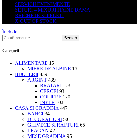
SERVICII EVENIMENTE
SETURI – MIXURI HAINE DAMA
BRICHETE SI PELETI
X OUT OF STOCK
Închide
Search
Categorii
ALIMENTARE
15
MIERE DE ALBINE
15
BIJUTERII
439
ARGINT
439
BRATARI
123
CERCEI
93
COLIERE
120
INELE
103
CASA SI GRADINA
447
BANCI
34
DECORATIUNI
50
GHIVECE SI RAFTURI
65
LEAGAN
42
MESE GRADINA
95