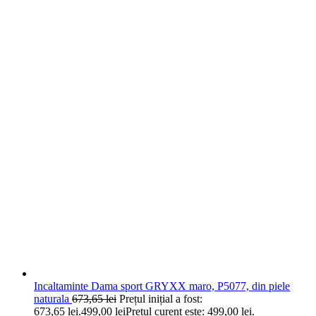
Incaltaminte Dama sport GRYXX maro, P5077, din piele
naturala
673,65
lei
Prețul inițial a fost:
673,65 lei.
499,00
lei
Prețul curent este: 499,00 lei.