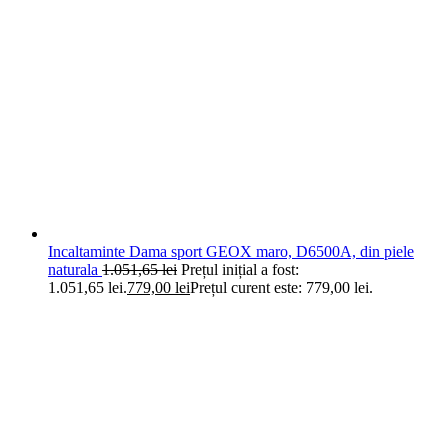
Incaltaminte Dama sport GEOX maro, D6500A, din piele
naturala
1.051,65
lei
Prețul inițial a fost:
1.051,65 lei.
779,00
lei
Prețul curent este: 779,00 lei.