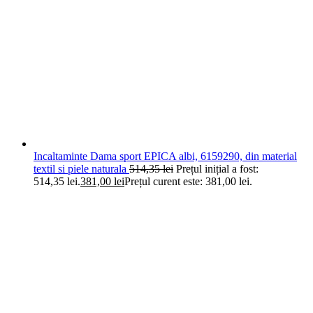
Incaltaminte Dama sport EPICA albi, 6159290, din material
textil si piele naturala
514,35
lei
Prețul inițial a fost:
514,35 lei.
381,00
lei
Prețul curent este: 381,00 lei.