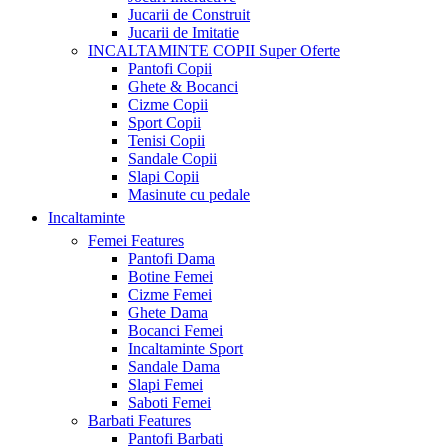
Jucarii de Construit
Jucarii de Imitatie
INCALTAMINTE COPII
Super Oferte
Pantofi Copii
Ghete & Bocanci
Cizme Copii
Sport Copii
Tenisi Copii
Sandale Copii
Slapi Copii
Masinute cu pedale
Incaltaminte
Femei
Features
Pantofi Dama
Botine Femei
Cizme Femei
Ghete Dama
Bocanci Femei
Incaltaminte Sport
Sandale Dama
Slapi Femei
Saboti Femei
Barbati
Features
Pantofi Barbati