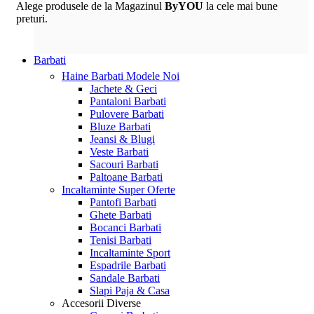
Alege produsele de la Magazinul
ByYOU
la cele mai bune
preturi.
Barbati
Haine Barbati
Modele Noi
Jachete & Geci
Pantaloni Barbati
Pulovere Barbati
Bluze Barbati
Jeansi & Blugi
Veste Barbati
Sacouri Barbati
Paltoane Barbati
Incaltaminte
Super Oferte
Pantofi Barbati
Ghete Barbati
Bocanci Barbati
Tenisi Barbati
Incaltaminte Sport
Espadrile Barbati
Sandale Barbati
Slapi Paja & Casa
Accesorii
Diverse