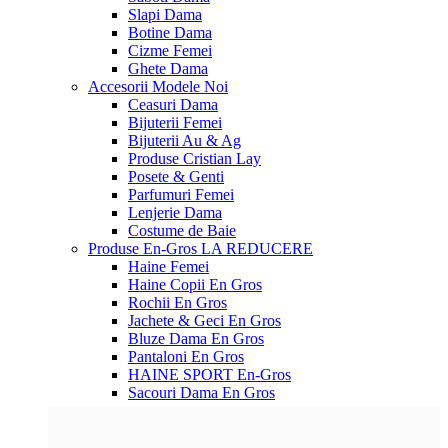
Slapi Dama
Botine Dama
Cizme Femei
Ghete Dama
Accesorii
Modele Noi
Ceasuri Dama
Bijuterii Femei
Bijuterii Au & Ag
Produse Cristian Lay
Posete & Genti
Parfumuri Femei
Lenjerie Dama
Costume de Baie
Produse En-Gros
LA REDUCERE
Haine Femei
Haine Copii En Gros
Rochii En Gros
Jachete & Geci En Gros
Bluze Dama En Gros
Pantaloni En Gros
HAINE SPORT En-Gros
Sacouri Dama En Gros