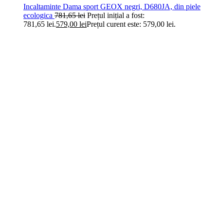
Incaltaminte Dama sport GEOX negri, D680JA, din piele
ecologica
781,65
lei
Prețul inițial a fost:
781,65 lei.
579,00
lei
Prețul curent este: 579,00 lei.