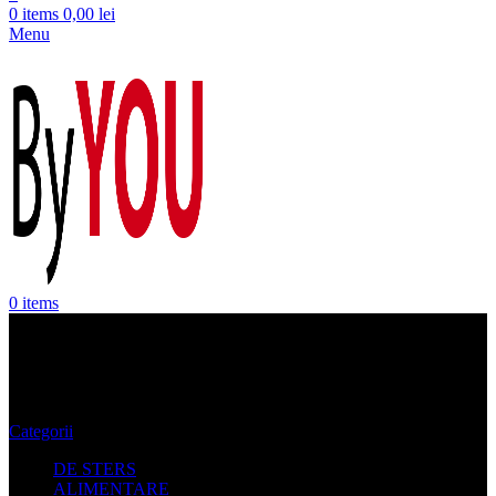
0
items
0,00
lei
Menu
0
items
Pantaloni Femei Pennyblack
Categorii
DE STERS
ALIMENTARE