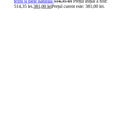
textil si piele naturala
514,35
lei
Prețul inițial a fost:
514,35 lei.
381,00
lei
Prețul curent este: 381,00 lei.