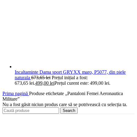
Incaltaminte Dama sport GRYXX maro, P5077, din piele
naturala
673,65
lei
Prețul inițial a fost:
673,65 lei.
499,00
lei
Prețul curent este: 499,00 lei.
Prima pagină
Produse etichetate „Pantaloni Femei Aeronautica
Militare”
Nu a fost găsit niciun produs care să se potrivească cu selecția ta.
Search