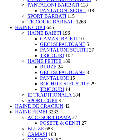
PANTALONI BARBATI
118
PANTALONI SPORT
118
SPORT BARBATI
115
TRICOURI BARBATI
1268
HAINE COPII
645
HAINE BAIETI
196
CAMASI BAIETI
10
GECI SI PALTOANE
5
PANTALONI SCURTI
37
TRICOURI
102
HAINE FETITE
189
BLUZE
24
GECI SI PALTOANE
3
PANTALONI
15
ROCHITE SI FUSTITE
29
TRICOURI
14
IE TRADITIONALA
184
SPORT COPII
92
HAINE DE CRACIUN
42
HAINE FEMEI
3233
ACCESORII DAMA
27
POSETE & GENTI
27
BLUZE
683
CAMASI
108
CARDIGAN
87