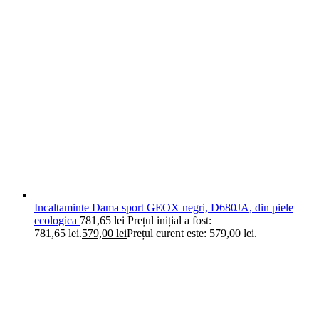
Incaltaminte Dama sport GEOX negri, D680JA, din piele
ecologica
781,65
lei
Prețul inițial a fost:
781,65 lei.
579,00
lei
Prețul curent este: 579,00 lei.