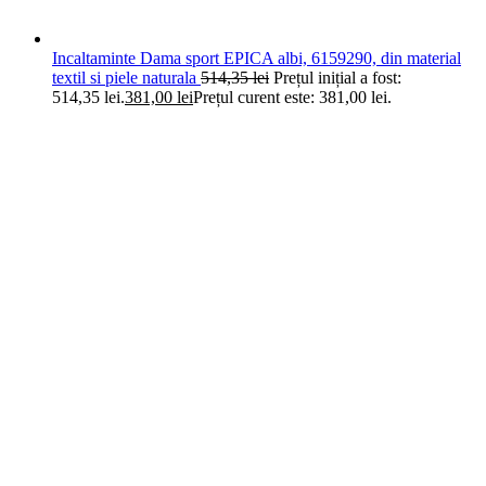
Incaltaminte Dama sport EPICA albi, 6159290, din material
textil si piele naturala
514,35
lei
Prețul inițial a fost:
514,35 lei.
381,00
lei
Prețul curent este: 381,00 lei.