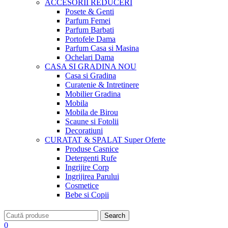
ACCESORII
REDUCERI
Posete & Genti
Parfum Femei
Parfum Barbati
Portofele Dama
Parfum Casa si Masina
Ochelari Dama
CASA SI GRADINA
NOU
Casa si Gradina
Curatenie & Intretinere
Mobilier Gradina
Mobila
Mobila de Birou
Scaune si Fotolii
Decoratiuni
CURATAT & SPALAT
Super Oferte
Produse Casnice
Detergenti Rufe
Ingrijire Corp
Ingrijirea Parului
Cosmetice
Bebe si Copii
Search
0