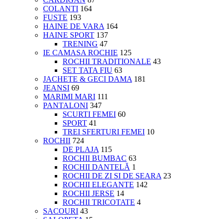
COLANTI
164
FUSTE
193
HAINE DE VARA
164
HAINE SPORT
137
TRENING
47
IE CAMASA ROCHIE
125
ROCHII TRADITIONALE
43
SET TATA FIU
63
JACHETE & GECI DAMA
181
JEANSI
69
MARIMI MARI
111
PANTALONI
347
SCURTI FEMEI
60
SPORT
41
TREI SFERTURI FEMEI
10
ROCHII
724
DE PLAJA
115
ROCHII BUMBAC
63
ROCHII DANTELĂ
1
ROCHII DE ZI SI DE SEARA
23
ROCHII ELEGANTE
142
ROCHII JERSE
14
ROCHII TRICOTATE
4
SACOURI
43