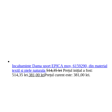
Incaltaminte Dama sport EPICA mov, 6159290, din material
textil si piele naturala
514,35
lei
Prețul inițial a fost:
514,35 lei.
381,00
lei
Prețul curent este: 381,00 lei.