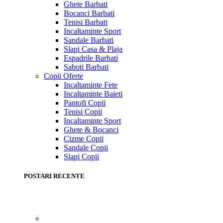
Ghete Barbati
Bocanci Barbati
Tenisi Barbati
Incaltaminte Sport
Sandale Barbati
Slapi Casa & Plaja
Espadrile Barbati
Saboti Barbati
Copii
Oferte
Incaltaminte Fete
Incaltaminte Baieti
Pantofi Copii
Tenisi Copii
Incaltaminte Sport
Ghete & Bocanci
Cizme Copii
Sandale Copii
Slapi Copii
POSTARI RECENTE