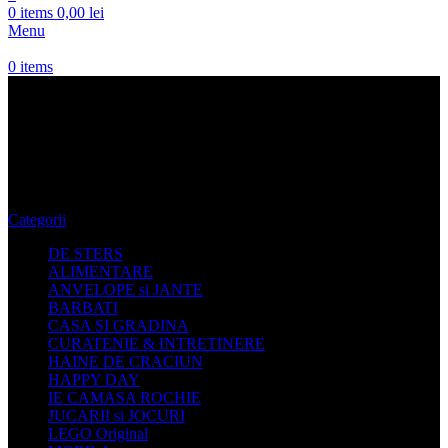
0
items
0,00
lei
Menu
0
items
Pantaloni Femei Aeronautica
Militare
Categorii
DE STERS
ALIMENTARE
ANVELOPE si JANTE
BARBATI
CASA SI GRADINA
CURATENIE & INTRETINERE
HAINE DE CRACIUN
HAPPY DAY
IE CAMASA ROCHIE
JUCARII si JOCURI
LEGO Original