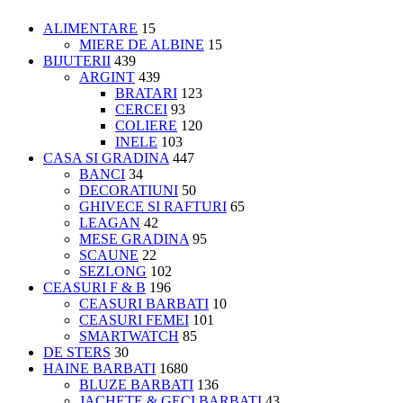
ALIMENTARE
15
MIERE DE ALBINE
15
BIJUTERII
439
ARGINT
439
BRATARI
123
CERCEI
93
COLIERE
120
INELE
103
CASA SI GRADINA
447
BANCI
34
DECORATIUNI
50
GHIVECE SI RAFTURI
65
LEAGAN
42
MESE GRADINA
95
SCAUNE
22
SEZLONG
102
CEASURI F & B
196
CEASURI BARBATI
10
CEASURI FEMEI
101
SMARTWATCH
85
DE STERS
30
HAINE BARBATI
1680
BLUZE BARBATI
136
JACHETE & GECI BARBATI
43