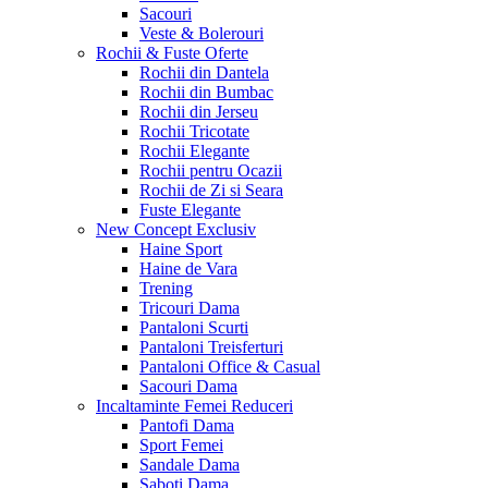
Sacouri
Veste & Bolerouri
Rochii & Fuste
Oferte
Rochii din Dantela
Rochii din Bumbac
Rochii din Jerseu
Rochii Tricotate
Rochii Elegante
Rochii pentru Ocazii
Rochii de Zi si Seara
Fuste Elegante
New Concept
Exclusiv
Haine Sport
Haine de Vara
Trening
Tricouri Dama
Pantaloni Scurti
Pantaloni Treisferturi
Pantaloni Office & Casual
Sacouri Dama
Incaltaminte Femei
Reduceri
Pantofi Dama
Sport Femei
Sandale Dama
Saboti Dama