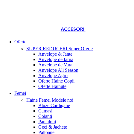
ACCESORII
Oferte
SUPER REDUCERI
Super Oferte
Anvelope & Jante
Anvelope de Iarna
Anvelope de Vara
Anvelope All Season
Anvelope Agro
Oferte Haine Copii
Oferte Hainute
Femei
Haine Femei
Modele noi
Bluze Cardigane
Camasi
Colanti
Pantaloni
Geci & Jachete
Paltoane