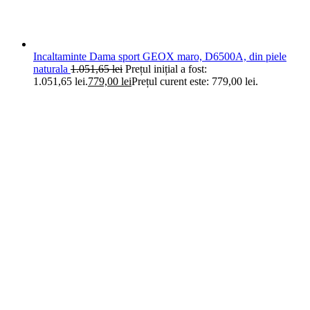
Incaltaminte Dama sport GEOX maro, D6500A, din piele
naturala
1.051,65
lei
Prețul inițial a fost:
1.051,65 lei.
779,00
lei
Prețul curent este: 779,00 lei.