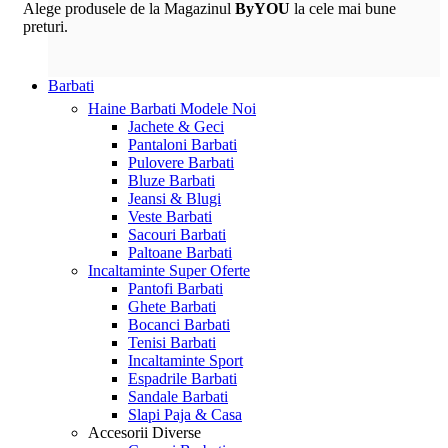
Alege produsele de la Magazinul
ByYOU
la cele mai bune
preturi.
Barbati
Haine Barbati
Modele Noi
Jachete & Geci
Pantaloni Barbati
Pulovere Barbati
Bluze Barbati
Jeansi & Blugi
Veste Barbati
Sacouri Barbati
Paltoane Barbati
Incaltaminte
Super Oferte
Pantofi Barbati
Ghete Barbati
Bocanci Barbati
Tenisi Barbati
Incaltaminte Sport
Espadrile Barbati
Sandale Barbati
Slapi Paja & Casa
Accesorii
Diverse