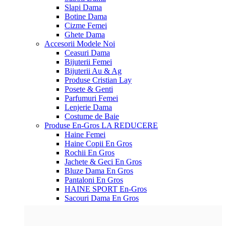
Slapi Dama
Botine Dama
Cizme Femei
Ghete Dama
Accesorii
Modele Noi
Ceasuri Dama
Bijuterii Femei
Bijuterii Au & Ag
Produse Cristian Lay
Posete & Genti
Parfumuri Femei
Lenjerie Dama
Costume de Baie
Produse En-Gros
LA REDUCERE
Haine Femei
Haine Copii En Gros
Rochii En Gros
Jachete & Geci En Gros
Bluze Dama En Gros
Pantaloni En Gros
HAINE SPORT En-Gros
Sacouri Dama En Gros