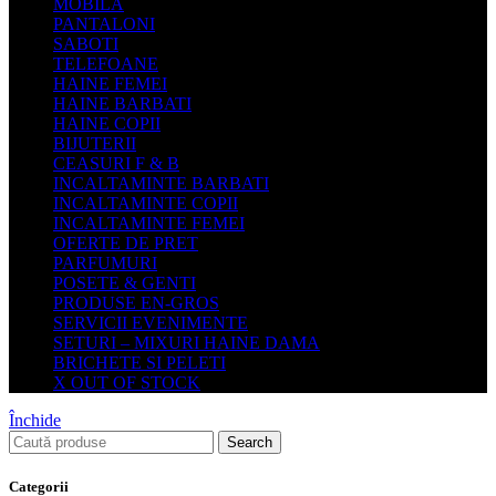
MOBILA
PANTALONI
SABOTI
TELEFOANE
HAINE FEMEI
HAINE BARBATI
HAINE COPII
BIJUTERII
CEASURI F & B
INCALTAMINTE BARBATI
INCALTAMINTE COPII
INCALTAMINTE FEMEI
OFERTE DE PRET
PARFUMURI
POSETE & GENTI
PRODUSE EN-GROS
SERVICII EVENIMENTE
SETURI – MIXURI HAINE DAMA
BRICHETE SI PELETI
X OUT OF STOCK
Închide
Search
Categorii