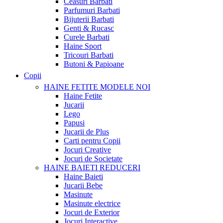
Ceasuri Barbati
Parfumuri Barbati
Bijuterii Barbati
Genti & Rucasc
Curele Barbati
Haine Sport
Tricouri Barbati
Butoni & Papioane
Copii
HAINE FETITE
MODELE NOI
Haine Fetite
Jucarii
Lego
Papusi
Jucarii de Plus
Carti pentru Copii
Jocuri Creative
Jocuri de Societate
HAINE BAIETI
REDUCERI
Haine Baieti
Jucarii Bebe
Masinute
Masinute electrice
Jocuri de Exterior
Jocuri Interactive