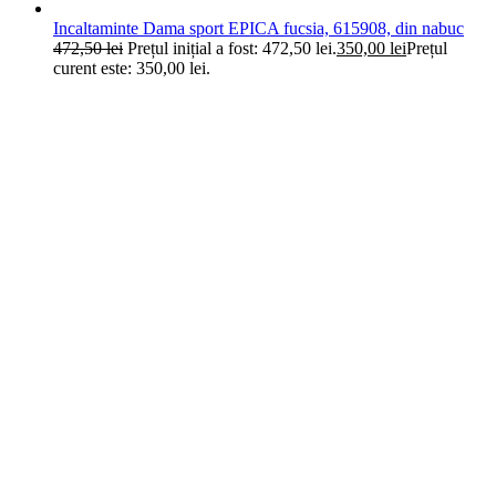
Incaltaminte Dama sport EPICA fucsia, 615908, din nabuc
472,50
lei
Prețul inițial a fost: 472,50 lei.
350,00
lei
Prețul
curent este: 350,00 lei.