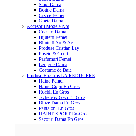
Slapi Dama
Botine Dama
Cizme Femei
Ghete Dama
Accesorii
Modele Noi
Ceasuri Dama
Bijuterii Femei
Bijuterii Au & Ag
Produse Cristian Lay
Posete & Genti
Parfumuri Femei
Lenjerie Dama
Costume de Baie
Produse En-Gros
LA REDUCERE
Haine Femei
Haine Copii En Gros
Rochii En Gros
Jachete & Geci En Gros
Bluze Dama En Gros
Pantaloni En Gros
HAINE SPORT En-Gros
Sacouri Dama En Gros