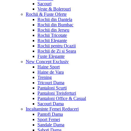
Sacouri
Veste & Bolerouri
Rochii & Fuste
Oferte
Rochii din Dantela
Rochii din Bumbac
Rochii din Jerseu
Rochii Tricotate
Rochii Elegante
Rochii pentru Ocazii
Rochii de Zi si Seara
Fuste Elegante
New Concept
Exclusiv
Haine Sport
Haine de Vara
Trening
Tricouri Dama
Pantaloni Scurti
Pantaloni Treisferturi
Pantaloni Office & Casual
Sacouri Dama
Incaltaminte Femei
Reduceri
Pantofi Dama
Sport Femei
Sandale Dama
Saboti Dama