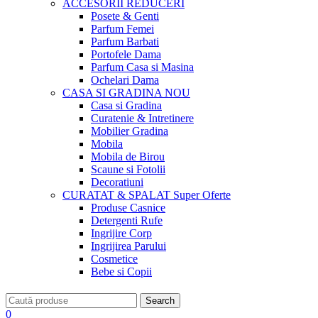
ACCESORII
REDUCERI
Posete & Genti
Parfum Femei
Parfum Barbati
Portofele Dama
Parfum Casa si Masina
Ochelari Dama
CASA SI GRADINA
NOU
Casa si Gradina
Curatenie & Intretinere
Mobilier Gradina
Mobila
Mobila de Birou
Scaune si Fotolii
Decoratiuni
CURATAT & SPALAT
Super Oferte
Produse Casnice
Detergenti Rufe
Ingrijire Corp
Ingrijirea Parului
Cosmetice
Bebe si Copii
Search
0