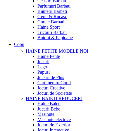
Ceasuri Barbati
Parfumuri Barbati
Bijuterii Barbati
Genti & Rucasc
Curele Barbati
Haine Sport
Tricouri Barbati
Butoni & Papioane
Copii
HAINE FETITE
MODELE NOI
Haine Fetite
Jucarii
Lego
Papusi
Jucarii de Plus
Carti pentru Copii
Jocuri Creative
Jocuri de Societate
HAINE BAIETI
REDUCERI
Haine Baieti
Jucarii Bebe
Masinute
Masinute electrice
Jocuri de Exterior
Jocuri Interactive