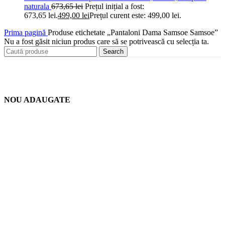
naturala
673,65
lei
Prețul inițial a fost:
673,65 lei.
499,00
lei
Prețul curent este: 499,00 lei.
Prima pagină
Produse etichetate „Pantaloni Dama Samsoe Samsoe”
Nu a fost găsit niciun produs care să se potrivească cu selecția ta.
Search
NOU ADAUGATE