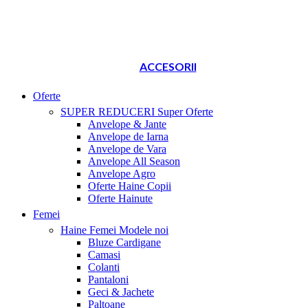
ACCESORII
Oferte
SUPER REDUCERI
Super Oferte
Anvelope & Jante
Anvelope de Iarna
Anvelope de Vara
Anvelope All Season
Anvelope Agro
Oferte Haine Copii
Oferte Hainute
Femei
Haine Femei
Modele noi
Bluze Cardigane
Camasi
Colanti
Pantaloni
Geci & Jachete
Paltoane