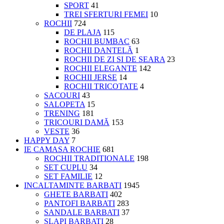
SPORT
41
TREI SFERTURI FEMEI
10
ROCHII
724
DE PLAJA
115
ROCHII BUMBAC
63
ROCHII DANTELĂ
1
ROCHII DE ZI SI DE SEARA
23
ROCHII ELEGANTE
142
ROCHII JERSE
14
ROCHII TRICOTATE
4
SACOURI
43
SALOPETA
15
TRENING
181
TRICOURI DAMĂ
153
VESTE
36
HAPPY DAY
7
IE CAMASA ROCHIE
681
ROCHII TRADITIONALE
198
SET CUPLU
34
SET FAMILIE
12
INCALTAMINTE BARBATI
1945
GHETE BARBATI
402
PANTOFI BARBATI
283
SANDALE BARBATI
37
SLAPI BARBATI
28