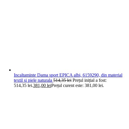
Incaltaminte Dama sport EPICA albi, 6159290, din material
textil si piele naturala
514,35
lei
Prețul inițial a fost:
514,35 lei.
381,00
lei
Prețul curent este: 381,00 lei.