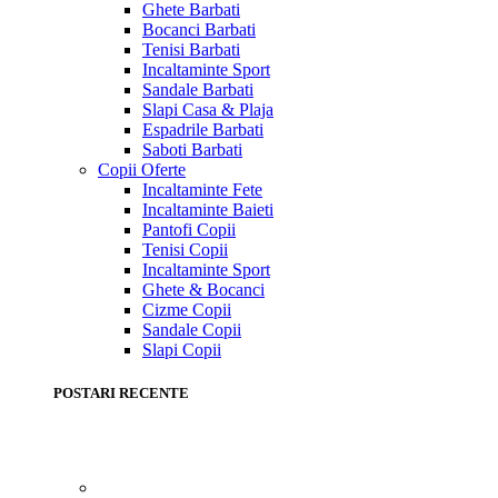
Ghete Barbati
Bocanci Barbati
Tenisi Barbati
Incaltaminte Sport
Sandale Barbati
Slapi Casa & Plaja
Espadrile Barbati
Saboti Barbati
Copii
Oferte
Incaltaminte Fete
Incaltaminte Baieti
Pantofi Copii
Tenisi Copii
Incaltaminte Sport
Ghete & Bocanci
Cizme Copii
Sandale Copii
Slapi Copii
POSTARI RECENTE