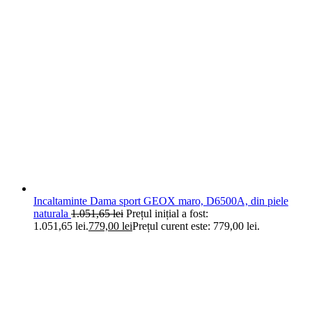
Incaltaminte Dama sport GEOX maro, D6500A, din piele
naturala
1.051,65
lei
Prețul inițial a fost:
1.051,65 lei.
779,00
lei
Prețul curent este: 779,00 lei.