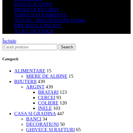
POSETE & GENTI
PRODUSE EN-GROS
SERVICII EVENIMENTE
SETURI – MIXURI HAINE DAMA
BRICHETE SI PELETI
X OUT OF STOCK
Închide
Search
Categorii
ALIMENTARE
15
MIERE DE ALBINE
15
BIJUTERII
439
ARGINT
439
BRATARI
123
CERCEI
93
COLIERE
120
INELE
103
CASA SI GRADINA
447
BANCI
34
DECORATIUNI
50
GHIVECE SI RAFTURI
65