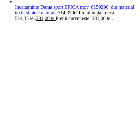
Incaltaminte Dama sport EPICA mov, 6159290, din material
textil si piele naturala
514,35
lei
Prețul inițial a fost:
514,35 lei.
381,00
lei
Prețul curent este: 381,00 lei.