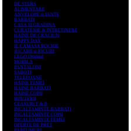
DE STERS
ALIMENTARE
ANVELOPE si JANTE
BARBATI
CASA SI GRADINA
CURATENIE & INTRETINERE
HAINE DE CRACIUN
HAPPY DAY
IE CAMASA ROCHIE
JUCARII si JOCURI
LEGO Original
MOBILA
PANTALONI
SABOTI
TELEFOANE
HAINE FEMEI
HAINE BARBATI
HAINE COPII
BIJUTERII
CEASURI F & B
INCALTAMINTE BARBATI
INCALTAMINTE COPII
INCALTAMINTE FEMEI
OFERTE DE PRET
PARFUMURI