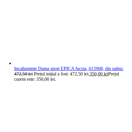
Incaltaminte Dama sport EPICA fucsia, 615908, din nabuc
472,50
lei
Prețul inițial a fost: 472,50 lei.
350,00
lei
Prețul
curent este: 350,00 lei.