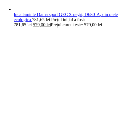
Incaltaminte Dama sport GEOX negri, D680JA, din piele
ecologica
781,65
lei
Prețul inițial a fost:
781,65 lei.
579,00
lei
Prețul curent este: 579,00 lei.