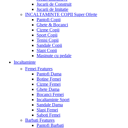
Jucarii de Construit
Jucarii de Imitatie
INCALTAMINTE COPII
Super Oferte
Pantofi Copii
Ghete & Bocanci
Cizme Copii
Sport Copii
Tenisi Copii
Sandale Copii
Slapi Copii
Masinute cu pedale
Incaltaminte
Femei
Features
Pantofi Dama
Botine Femei
Cizme Femei
Ghete Dama
Bocanci Femei
Incaltaminte Sport
Sandale Dama
Slapi Femei
Saboti Femei
Barbati
Features
Pantofi Barbati