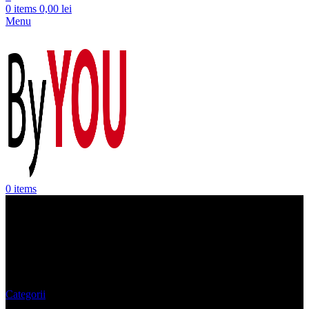
0
items
0,00
lei
Menu
0
items
Pantaloni Dama Samsoe
Samsoe
Categorii