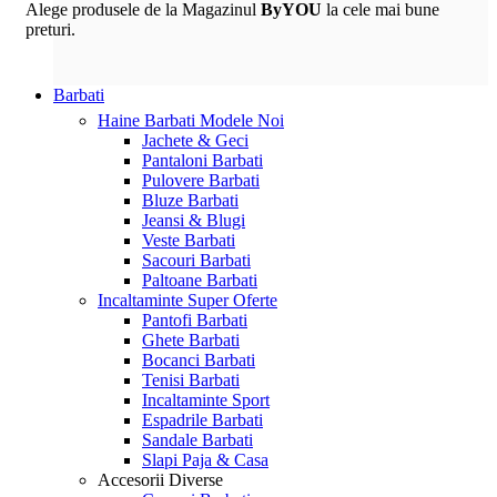
Alege produsele de la Magazinul
ByYOU
la cele mai bune
preturi.
Barbati
Haine Barbati
Modele Noi
Jachete & Geci
Pantaloni Barbati
Pulovere Barbati
Bluze Barbati
Jeansi & Blugi
Veste Barbati
Sacouri Barbati
Paltoane Barbati
Incaltaminte
Super Oferte
Pantofi Barbati
Ghete Barbati
Bocanci Barbati
Tenisi Barbati
Incaltaminte Sport
Espadrile Barbati
Sandale Barbati
Slapi Paja & Casa
Accesorii
Diverse