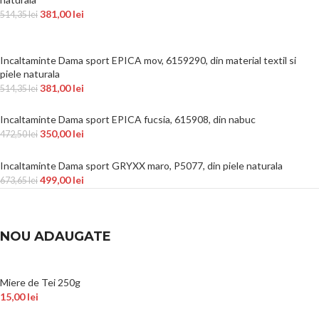
381,00
lei
514,35
lei
Incaltaminte Dama sport EPICA mov, 6159290, din material textil si
piele naturala
381,00
lei
514,35
lei
Incaltaminte Dama sport EPICA fucsia, 615908, din nabuc
350,00
lei
472,50
lei
Incaltaminte Dama sport GRYXX maro, P5077, din piele naturala
499,00
lei
673,65
lei
NOU ADAUGATE
Miere de Tei 250g
15,00
lei