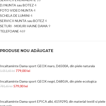
DJ NUNTA sau BOTEZ
4
FOTO VIDEO NUNTA
4
SCHELA DE LUMINI
4
SERVICII NUNTA sau BOTEZ
4
SETURI - MIXURI HAINE DAMA
9
TELEFOANE
469
PRODUSE NOU ADĂUGATE
Incaltaminte Dama sport GEOX maro, D6500A, din piele naturala
779,00
lei
1.051,65
lei
Incaltaminte Dama sport GEOX negri, D680JA, din piele ecologica
579,00
lei
781,65
lei
Incaltaminte Dama sport EPICA albi, 6159290, din material textil si piele
naturala