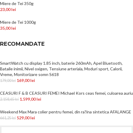
Miere de Tei 350g
23,00
lei
Miere de Tei 1000g
35,00
lei
RECOMANDATE
SmartWatch cu display 1.85 inch, baterie 260mAh, Apel Bluetooth,
Bataile inimii, Nivel oxigen, Tensiune arteriala, Moduri sport, Calorii,
Vreme, Monitorizare somn S618
169,00
lei
179,00
lei
CEASURI F & B CEASURI FEMEI Michael Kors ceas femei, culoarea auriu
1.599,00
lei
2.158,65
lei
Weekend Max Mara colier pentru femei, din ra?ina sintetica AFALANGE
529,00
lei
661,25
lei