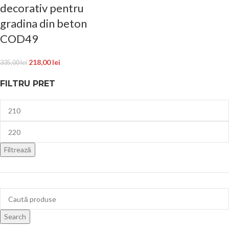
decorativ pentru
gradina din beton
COD49
218,00
lei
335,00
lei
FILTRU PRET
Filtrează
Search