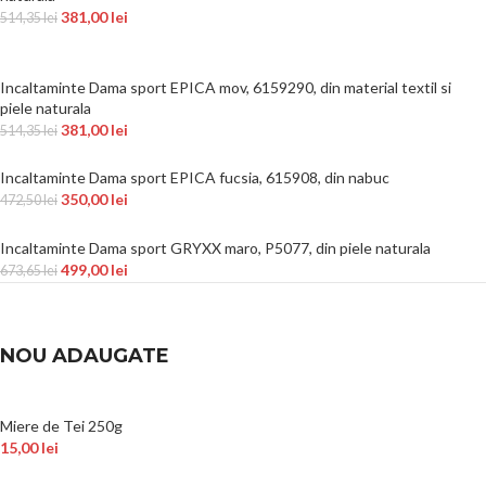
381,00
lei
514,35
lei
Incaltaminte Dama sport EPICA mov, 6159290, din material textil si
piele naturala
381,00
lei
514,35
lei
Incaltaminte Dama sport EPICA fucsia, 615908, din nabuc
350,00
lei
472,50
lei
Incaltaminte Dama sport GRYXX maro, P5077, din piele naturala
499,00
lei
673,65
lei
NOU ADAUGATE
Miere de Tei 250g
15,00
lei