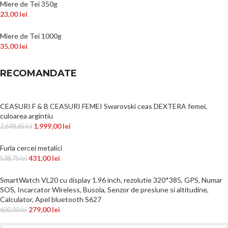
Miere de Tei 350g
23,00
lei
Miere de Tei 1000g
35,00
lei
RECOMANDATE
CEASURI F & B CEASURI FEMEI Swarovski ceas DEXTERA femei,
culoarea argintiu
1.999,00
lei
2.698,65
lei
Furla cercei metalici
431,00
lei
538,75
lei
SmartWatch VL20 cu display 1.96 inch, rezolutie 320*385, GPS, Numar
SOS, Incarcator Wireless, Busola, Senzor de presiune si altitudine,
Calculator, Apel bluetooth S627
279,00
lei
600,00
lei