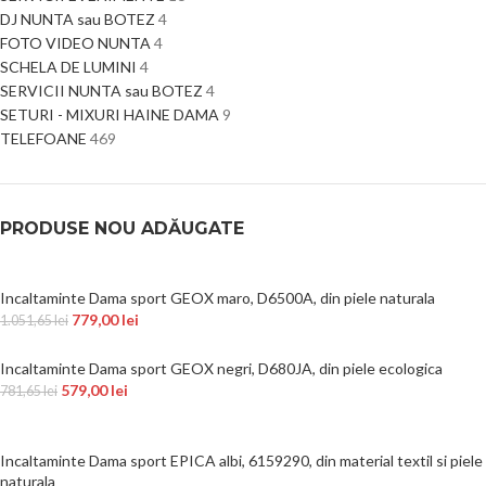
DJ NUNTA sau BOTEZ
4
FOTO VIDEO NUNTA
4
SCHELA DE LUMINI
4
SERVICII NUNTA sau BOTEZ
4
SETURI - MIXURI HAINE DAMA
9
TELEFOANE
469
PRODUSE NOU ADĂUGATE
Incaltaminte Dama sport GEOX maro, D6500A, din piele naturala
779,00
lei
1.051,65
lei
Incaltaminte Dama sport GEOX negri, D680JA, din piele ecologica
579,00
lei
781,65
lei
Incaltaminte Dama sport EPICA albi, 6159290, din material textil si piele
naturala