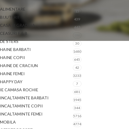
ALIMENTARE
15
BIJUTERII
439
CASA SI GRADINA
447
CEASURI F & B
196
DE STERS
30
HAINE BARBATI
1680
HAINE COPII
645
HAINE DE CRACIUN
42
HAINE FEMEI
3233
HAPPY DAY
7
IE CAMASA ROCHIE
681
INCALTAMINTE BARBATI
1945
INCALTAMINTE COPII
344
INCALTAMINTE FEMEI
5716
MOBILA
4774