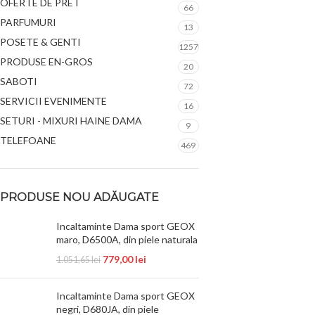
OFERTE DE PRET
66
PARFUMURI
13
POSETE & GENTI
1257
PRODUSE EN-GROS
20
SABOTI
72
SERVICII EVENIMENTE
16
SETURI - MIXURI HAINE DAMA
9
TELEFOANE
469
PRODUSE NOU ADĂUGATE
Incaltaminte Dama sport GEOX
maro, D6500A, din piele naturala
779,00
lei
1.051,65
lei
Incaltaminte Dama sport GEOX
negri, D680JA, din piele