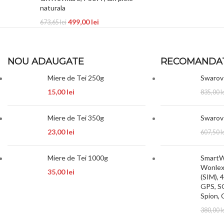
naturala
499,00
lei
673,65
lei
NOU ADAUGATE
RECOMANDA
Miere de Tei 250g
Swarov
15,00
lei
835,00
l
Miere de Tei 350g
Swarov
23,00
lei
607,50
l
Miere de Tei 1000g
SmartWa
Wonlex 
35,00
lei
(SIM), 
GPS, SO
Spion, 
380,00
l