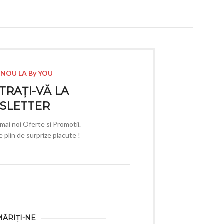
 NOU LA By YOU
TRAȚI-VĂ LA
SLETTER
e mai noi Oferte si Promotii.
plin de surprize placute !
ĂRIȚI-NE