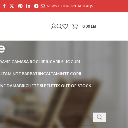
NEWSLETTER
CONTACT
FAQS
0,00
LEI
e
DAY
IE CAMASA ROCHIE
JUCARII SI JOCURI
ALTAMINTE BARBATI
INCALTAMINTE COPII
AINE DAMA
BRICHETE SI PELETI
X OUT OF STOCK