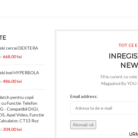
TE
TOT CE E
ski cercei DEXTERA
INREGIS
668,00
lei
ei
NEW
ski inel HYPERBOLA
Fii la curent cu cel
486,00
lei
ei
Magazinul By YOU e 
Email address:
tch pentru copii
cu Functie Telefon
4G - Compatibil DIGI,
S, Apel Video, Functie
Calculator, CT13 Roz
304,00
lei
ei
URM