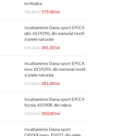
ecologica
579,00
lei
781,65
lei
Incaltaminte Dama sport EPICA
albi, 6159290, din material textil
si piele naturala
381,00
lei
514,35
lei
Incaltaminte Dama sport EPICA
mov, 6159290, din material textil
si piele naturala
381,00
lei
514,35
lei
Incaltaminte Dama sport EPICA
fucsia, 615908, din nabuc
350,00
lei
472,50
lei
Incaltaminte Dama sport
GRYXX maro, P5077, din piele