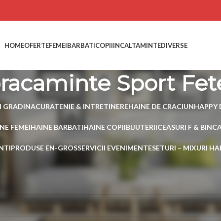
HOME
OFERTE
FEMEI
BARBATI
COPII
INCALTAMINTE
DIVERSE
racaminte Sport Fet
I GRADINA
CURATENIE & INTRETINERE
HAINE DE CRACIUN
HAPPY 
NE FEMEI
HAINE BARBATI
HAINE COPII
BIJUTERII
CEASURI F & B
INC
NTI
PRODUSE EN-GROS
SERVICII EVENIMENTE
SETURI – MIXURI H
 etichetate „Imbracaminte Sport Fete”
 produs care să se potrivească cu selecția ta.