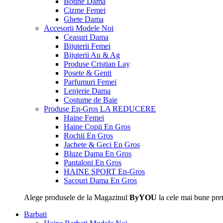
Botine Dama
Cizme Femei
Ghete Dama
Accesorii
Modele Noi
Ceasuri Dama
Bijuterii Femei
Bijuterii Au & Ag
Produse Cristian Lay
Posete & Genti
Parfumuri Femei
Lenjerie Dama
Costume de Baie
Produse En-Gros
LA REDUCERE
Haine Femei
Haine Copii En Gros
Rochii En Gros
Jachete & Geci En Gros
Bluze Dama En Gros
Pantaloni En Gros
HAINE SPORT En-Gros
Sacouri Dama En Gros
Alege produsele de la Magazinul
ByYOU
la cele mai bune pret
Barbati