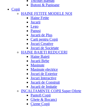
Tricouri Barbati
Butoni & Papioane
Copii
HAINE FETITE
MODELE NOI
Haine Fetite
Jucarii
Lego
Papusi
Jucarii de Plus
Carti pentru Copii
Jocuri Creative
Jocuri de Societate
HAINE BAIETI
REDUCERI
Haine Baieti
Jucarii Bebe
Masinute
Masinute electrice
Jocuri de Exterior
Jocuri Interactive
Jucarii de Construit
Jucarii de Imitatie
INCALTAMINTE COPII
Super Oferte
Pantofi Copii
Ghete & Bocanci
Cizme Copii