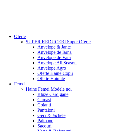
Oferte
SUPER REDUCERI
Super Oferte
Anvelope & Jante
Anvelope de Iarna
Anvelope de Vara
Anvelope All Season
Anvelope Agro
Oferte Haine Copii
Oferte Hainute
Femei
Haine Femei
Modele noi
Bluze Cardigane
Camasi
Colanti
Pantaloni
Geci & Jachete
Paltoane
Sacouri