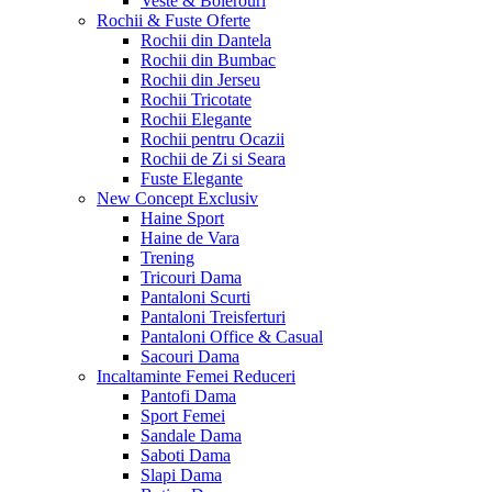
Veste & Bolerouri
Rochii & Fuste
Oferte
Rochii din Dantela
Rochii din Bumbac
Rochii din Jerseu
Rochii Tricotate
Rochii Elegante
Rochii pentru Ocazii
Rochii de Zi si Seara
Fuste Elegante
New Concept
Exclusiv
Haine Sport
Haine de Vara
Trening
Tricouri Dama
Pantaloni Scurti
Pantaloni Treisferturi
Pantaloni Office & Casual
Sacouri Dama
Incaltaminte Femei
Reduceri
Pantofi Dama
Sport Femei
Sandale Dama
Saboti Dama
Slapi Dama