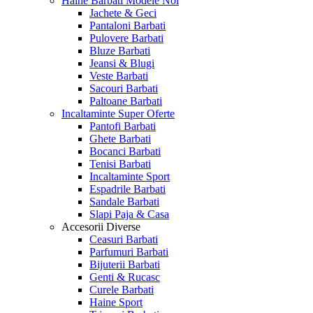
Haine Barbati
Modele Noi
Jachete & Geci
Pantaloni Barbati
Pulovere Barbati
Bluze Barbati
Jeansi & Blugi
Veste Barbati
Sacouri Barbati
Paltoane Barbati
Incaltaminte
Super Oferte
Pantofi Barbati
Ghete Barbati
Bocanci Barbati
Tenisi Barbati
Incaltaminte Sport
Espadrile Barbati
Sandale Barbati
Slapi Paja & Casa
Accesorii
Diverse
Ceasuri Barbati
Parfumuri Barbati
Bijuterii Barbati
Genti & Rucasc
Curele Barbati
Haine Sport