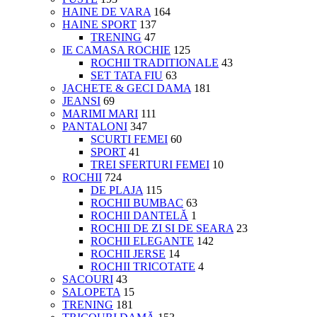
HAINE DE VARA
164
HAINE SPORT
137
TRENING
47
IE CAMASA ROCHIE
125
ROCHII TRADITIONALE
43
SET TATA FIU
63
JACHETE & GECI DAMA
181
JEANSI
69
MARIMI MARI
111
PANTALONI
347
SCURTI FEMEI
60
SPORT
41
TREI SFERTURI FEMEI
10
ROCHII
724
DE PLAJA
115
ROCHII BUMBAC
63
ROCHII DANTELĂ
1
ROCHII DE ZI SI DE SEARA
23
ROCHII ELEGANTE
142
ROCHII JERSE
14
ROCHII TRICOTATE
4
SACOURI
43
SALOPETA
15
TRENING
181