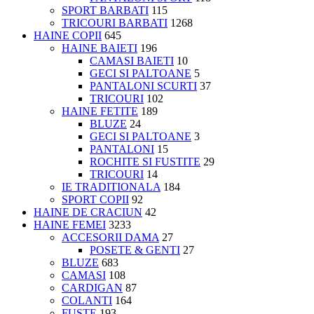
SPORT BARBATI
115
TRICOURI BARBATI
1268
HAINE COPII
645
HAINE BAIETI
196
CAMASI BAIETI
10
GECI SI PALTOANE
5
PANTALONI SCURTI
37
TRICOURI
102
HAINE FETITE
189
BLUZE
24
GECI SI PALTOANE
3
PANTALONI
15
ROCHITE SI FUSTITE
29
TRICOURI
14
IE TRADITIONALA
184
SPORT COPII
92
HAINE DE CRACIUN
42
HAINE FEMEI
3233
ACCESORII DAMA
27
POSETE & GENTI
27
BLUZE
683
CAMASI
108
CARDIGAN
87
COLANTI
164
FUSTE
193