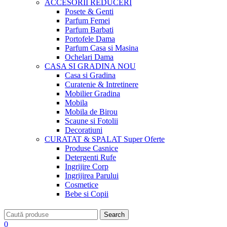
ACCESORII
REDUCERI
Posete & Genti
Parfum Femei
Parfum Barbati
Portofele Dama
Parfum Casa si Masina
Ochelari Dama
CASA SI GRADINA
NOU
Casa si Gradina
Curatenie & Intretinere
Mobilier Gradina
Mobila
Mobila de Birou
Scaune si Fotolii
Decoratiuni
CURATAT & SPALAT
Super Oferte
Produse Casnice
Detergenti Rufe
Ingrijire Corp
Ingrijirea Parului
Cosmetice
Bebe si Copii
Search
0