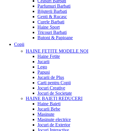
Ceasuri Barbati
Parfumuri Barbati
Bijuterii Barbati
Genti & Rucasc
Curele Barbati
Haine Sport
Tricouri Barbati
Butoni & Papioane
Copii
HAINE FETITE
MODELE NOI
Haine Fetite
Jucarii
Lego
Papusi
Jucarii de Plus
Carti pentru Copii
Jocuri Creative
Jocuri de Societate
HAINE BAIETI
REDUCERI
Haine Baieti
Jucarii Bebe
Masinute
Masinute electrice
Jocuri de Exterior
Jocuri Interactive