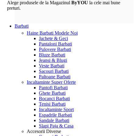
Alege produsele de la Magazinul
ByYOU
la cele mai bune
preturi.
Barbati
Haine Barbati
Modele Noi
Jachete & Geci
Pantaloni Barbati
Pulovere Barbati
Bluze Barbati
Jeansi & Blugi
Veste Barbati
Sacouri Barbati
Paltoane Barbati
Incaltaminte
Super Oferte
Pantofi Barbati
Ghete Barbati
Bocanci Barbati
Tenisi Barbati
Incaltaminte Sport
Espadrile Barbati
Sandale Barbati
Slapi Paja & Casa
Accesorii
Diverse