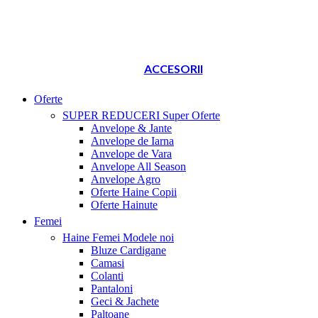
ACCESORII
Oferte
SUPER REDUCERI
Super Oferte
Anvelope & Jante
Anvelope de Iarna
Anvelope de Vara
Anvelope All Season
Anvelope Agro
Oferte Haine Copii
Oferte Hainute
Femei
Haine Femei
Modele noi
Bluze Cardigane
Camasi
Colanti
Pantaloni
Geci & Jachete
Paltoane