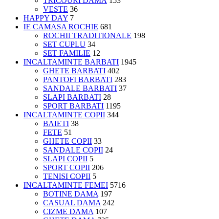
TRICOURI DAMĂ
153
VESTE
36
HAPPY DAY
7
IE CAMASA ROCHIE
681
ROCHII TRADITIONALE
198
SET CUPLU
34
SET FAMILIE
12
INCALTAMINTE BARBATI
1945
GHETE BARBATI
402
PANTOFI BARBATI
283
SANDALE BARBATI
37
SLAPI BARBATI
28
SPORT BARBATI
1195
INCALTAMINTE COPII
344
BAIETI
38
FETE
51
GHETE COPII
33
SANDALE COPII
24
SLAPI COPII
5
SPORT COPII
206
TENISI COPII
5
INCALTAMINTE FEMEI
5716
BOTINE DAMA
197
CASUAL DAMA
242
CIZME DAMA
107