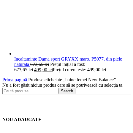
Incaltaminte Dama sport GRYXX maro, P5077, din piele
naturala
673,65
lei
Prețul inițial a fost:
673,65 lei.
499,00
lei
Prețul curent este: 499,00 lei.
Prima pagină
Produse etichetate „haine femei New Balance”
Nu a fost găsit niciun produs care să se potrivească cu selecția ta.
Search
NOU ADAUGATE