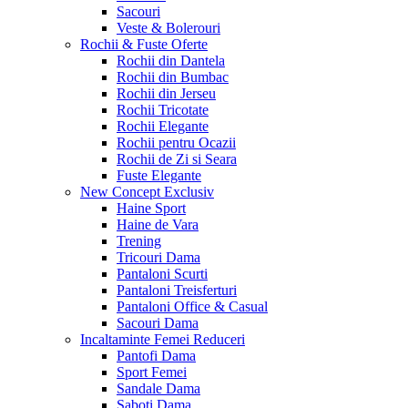
Sacouri
Veste & Bolerouri
Rochii & Fuste
Oferte
Rochii din Dantela
Rochii din Bumbac
Rochii din Jerseu
Rochii Tricotate
Rochii Elegante
Rochii pentru Ocazii
Rochii de Zi si Seara
Fuste Elegante
New Concept
Exclusiv
Haine Sport
Haine de Vara
Trening
Tricouri Dama
Pantaloni Scurti
Pantaloni Treisferturi
Pantaloni Office & Casual
Sacouri Dama
Incaltaminte Femei
Reduceri
Pantofi Dama
Sport Femei
Sandale Dama
Saboti Dama