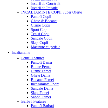
Jucarii de Construit
Jucarii de Imitatie
INCALTAMINTE COPII
Super Oferte
Pantofi Copii
Ghete & Bocanci
Cizme Copii
Sport Copii
Tenisi Copii
Sandale Copii
Slapi Copii
Masinute cu pedale
Incaltaminte
Femei
Features
Pantofi Dama
Botine Femei
Cizme Femei
Ghete Dama
Bocanci Femei
Incaltaminte Sport
Sandale Dama
Slapi Femei
Saboti Femei
Barbati
Features
Pantofi Barbati