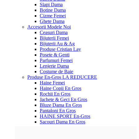
Slapi Dama
Botine Dama
Cizme Femei
Ghete Dama
Accesorii
Modele Noi
Ceasuri Dama
Bijuterii Femei
Bijuterii Au & Ag
Produse Cristian Lay
Posete & Genti
Parfumuri Femei
Lenjerie Dama
Costume de Baie
Produse En-Gros
LA REDUCERE
Haine Femei
Haine Copii En Gros
Rochii En Gros
Jachete & Geci En Gros
Bluze Dama En Gros
Pantaloni En Gros
HAINE SPORT En-Gros
Sacouri Dama En Gros