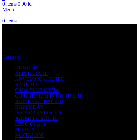
0
items
0,00
lei
Menu
0
items
haine femei New Balance
Categorii
DE STERS
ALIMENTARE
ANVELOPE si JANTE
BARBATI
CASA SI GRADINA
CURATENIE & INTRETINERE
HAINE DE CRACIUN
HAPPY DAY
IE CAMASA ROCHIE
JUCARII si JOCURI
LEGO Original
MOBILA
PANTALONI