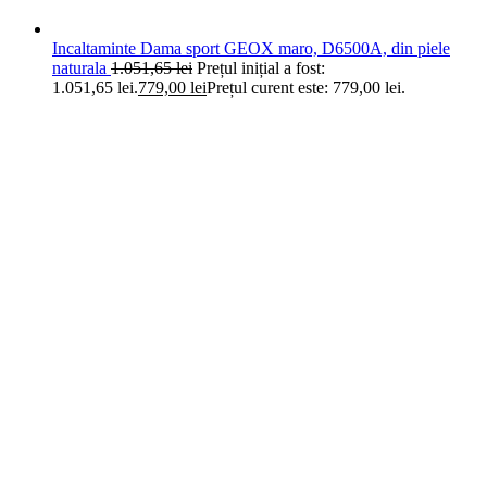
Incaltaminte Dama sport GEOX maro, D6500A, din piele
naturala
1.051,65
lei
Prețul inițial a fost:
1.051,65 lei.
779,00
lei
Prețul curent este: 779,00 lei.