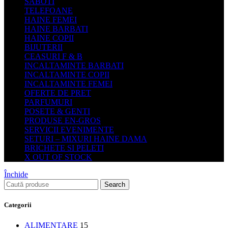
SABOTI
TELEFOANE
HAINE FEMEI
HAINE BARBATI
HAINE COPII
BIJUTERII
CEASURI F & B
INCALTAMINTE BARBATI
INCALTAMINTE COPII
INCALTAMINTE FEMEI
OFERTE DE PRET
PARFUMURI
POSETE & GENTI
PRODUSE EN-GROS
SERVICII EVENIMENTE
SETURI – MIXURI HAINE DAMA
BRICHETE SI PELETI
X OUT OF STOCK
Închide
Search
Categorii
ALIMENTARE
15