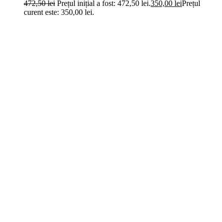
472,50
lei
Prețul inițial a fost: 472,50 lei.
350,00
lei
Prețul
curent este: 350,00 lei.