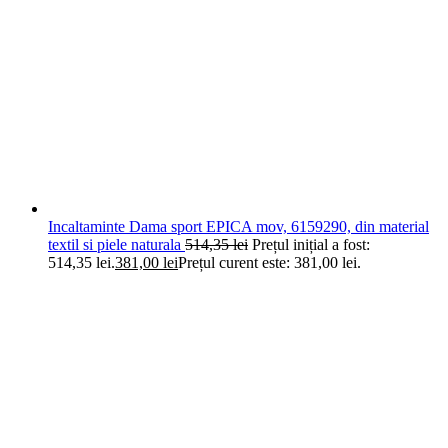
Incaltaminte Dama sport EPICA mov, 6159290, din material
textil si piele naturala
514,35
lei
Prețul inițial a fost:
514,35 lei.
381,00
lei
Prețul curent este: 381,00 lei.