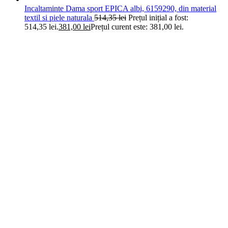
Incaltaminte Dama sport EPICA albi, 6159290, din material
textil si piele naturala
514,35
lei
Prețul inițial a fost:
514,35 lei.
381,00
lei
Prețul curent este: 381,00 lei.