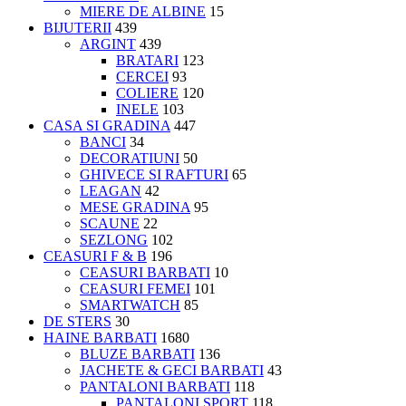
MIERE DE ALBINE
15
BIJUTERII
439
ARGINT
439
BRATARI
123
CERCEI
93
COLIERE
120
INELE
103
CASA SI GRADINA
447
BANCI
34
DECORATIUNI
50
GHIVECE SI RAFTURI
65
LEAGAN
42
MESE GRADINA
95
SCAUNE
22
SEZLONG
102
CEASURI F & B
196
CEASURI BARBATI
10
CEASURI FEMEI
101
SMARTWATCH
85
DE STERS
30
HAINE BARBATI
1680
BLUZE BARBATI
136
JACHETE & GECI BARBATI
43
PANTALONI BARBATI
118
PANTALONI SPORT
118