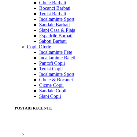
Ghete Barbati
Bocanci Barbati
Tenisi Barbati
Incaltaminte Sport
Sandale Barbati
Slapi Casa & Plaja
Espadrile Barbati
Saboti Barbati
Copii
Oferte
Incaltaminte Fete
Incaltaminte Baieti
Pantofi Copii
Tenisi Copii
Incaltaminte Sport
Ghete & Bocanci
Cizme Copii
Sandale Copii
Slapi Copii
POSTARI RECENTE