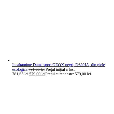
Incaltaminte Dama sport GEOX negri, D680JA, din piele
ecologica
781,65
lei
Prețul inițial a fost:
781,65 lei.
579,00
lei
Prețul curent este: 579,00 lei.