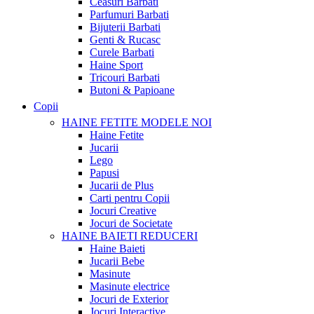
Ceasuri Barbati
Parfumuri Barbati
Bijuterii Barbati
Genti & Rucasc
Curele Barbati
Haine Sport
Tricouri Barbati
Butoni & Papioane
Copii
HAINE FETITE
MODELE NOI
Haine Fetite
Jucarii
Lego
Papusi
Jucarii de Plus
Carti pentru Copii
Jocuri Creative
Jocuri de Societate
HAINE BAIETI
REDUCERI
Haine Baieti
Jucarii Bebe
Masinute
Masinute electrice
Jocuri de Exterior
Jocuri Interactive