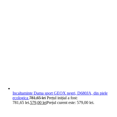
Incaltaminte Dama sport GEOX negri, D680JA, din piele
ecologica
781,65
lei
Prețul inițial a fost:
781,65 lei.
579,00
lei
Prețul curent este: 579,00 lei.