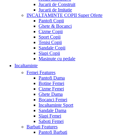
Jucarii de Construit
Jucarii de Imitatie
INCALTAMINTE COPII
Super Oferte
Pantofi Copii
Ghete & Bocanci
Cizme Copii
Sport Copii
Tenisi Copii
Sandale Copii
Slapi Copii
Masinute cu pedale
Incaltaminte
Femei
Features
Pantofi Dama
Botine Femei
Cizme Femei
Ghete Dama
Bocanci Femei
Incaltaminte Sport
Sandale Dama
Slapi Femei
Saboti Femei
Barbati
Features
Pantofi Barbati