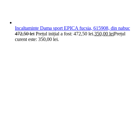
Incaltaminte Dama sport EPICA fucsia, 615908, din nabuc
472,50
lei
Prețul inițial a fost: 472,50 lei.
350,00
lei
Prețul
curent este: 350,00 lei.