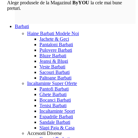
Alege produsele de la Magazinul
ByYOU
la cele mai bune
preturi.
Barbati
Haine Barbati
Modele Noi
Jachete & Geci
Pantaloni Barbati
Pulovere Barbati
Bluze Barbati
Jeansi & Blugi
Veste Barbati
Sacouri Barbati
Paltoane Barbati
Incaltaminte
Super Oferte
Pantofi Barbati
Ghete Barbati
Bocanci Barbati
Tenisi Barbati
Incaltaminte Sport
Espadrile Barbati
Sandale Barbati
Slapi Paja & Casa
Accesorii
Diverse