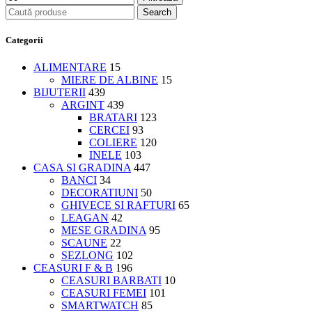
Search
Categorii
ALIMENTARE
15
MIERE DE ALBINE
15
BIJUTERII
439
ARGINT
439
BRATARI
123
CERCEI
93
COLIERE
120
INELE
103
CASA SI GRADINA
447
BANCI
34
DECORATIUNI
50
GHIVECE SI RAFTURI
65
LEAGAN
42
MESE GRADINA
95
SCAUNE
22
SEZLONG
102
CEASURI F & B
196
CEASURI BARBATI
10
CEASURI FEMEI
101
SMARTWATCH
85