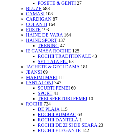
POSETE & GENTI
27
BLUZE
683
CAMASI
108
CARDIGAN
87
COLANTI
164
FUSTE
193
HAINE DE VARA
164
HAINE SPORT
137
TRENING
47
IE CAMASA ROCHIE
125
ROCHII TRADITIONALE
43
SET TATA FIU
63
JACHETE & GECI DAMA
181
JEANSI
69
MARIMI MARI
111
PANTALONI
347
SCURTI FEMEI
60
SPORT
41
TREI SFERTURI FEMEI
10
ROCHII
724
DE PLAJA
115
ROCHII BUMBAC
63
ROCHII DANTELĂ
1
ROCHII DE ZI SI DE SEARA
23
ROCHII ELEGANTE
142