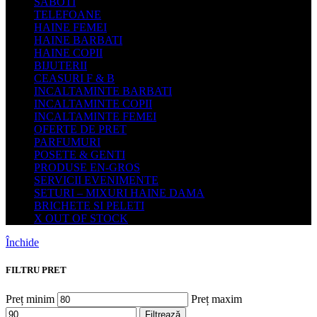
SABOTI
TELEFOANE
HAINE FEMEI
HAINE BARBATI
HAINE COPII
BIJUTERII
CEASURI F & B
INCALTAMINTE BARBATI
INCALTAMINTE COPII
INCALTAMINTE FEMEI
OFERTE DE PRET
PARFUMURI
POSETE & GENTI
PRODUSE EN-GROS
SERVICII EVENIMENTE
SETURI – MIXURI HAINE DAMA
BRICHETE SI PELETI
X OUT OF STOCK
Închide
FILTRU PRET
Preț minim
Preț maxim
Filtrează