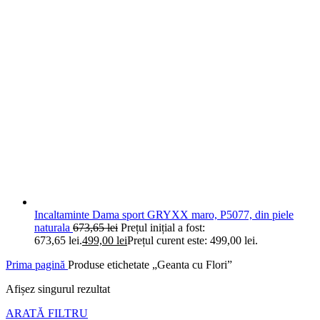
Incaltaminte Dama sport GRYXX maro, P5077, din piele
naturala
673,65
lei
Prețul inițial a fost:
673,65 lei.
499,00
lei
Prețul curent este: 499,00 lei.
Prima pagină
Produse etichetate „Geanta cu Flori”
Afișez singurul rezultat
ARATĂ FILTRU