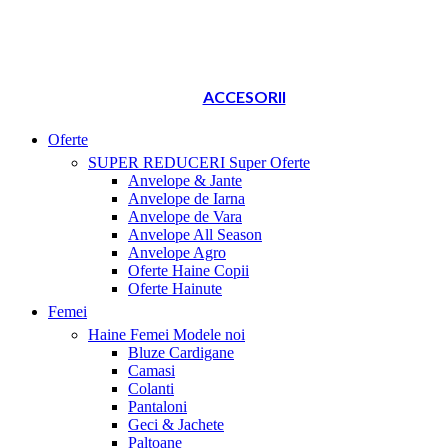
ACCESORII
Oferte
SUPER REDUCERI
Super Oferte
Anvelope & Jante
Anvelope de Iarna
Anvelope de Vara
Anvelope All Season
Anvelope Agro
Oferte Haine Copii
Oferte Hainute
Femei
Haine Femei
Modele noi
Bluze Cardigane
Camasi
Colanti
Pantaloni
Geci & Jachete
Paltoane