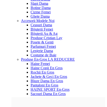
Slapi Dama
Botine Dama
Cizme Femei
Ghete Dama
Accesorii
Modele Noi
Ceasuri Dama
Bijuterii Femei
Bijuterii Au & Ag
Produse Cristian Lay
Posete & Genti
Parfumuri Femei
Lenjerie Dama
Costume de Baie
Produse En-Gros
LA REDUCERE
Haine Femei
Haine Copii En Gros
Rochii En Gros
Jachete & Geci En Gros
Bluze Dama En Gros
Pantaloni En Gros
HAINE SPORT En-Gros
Sacouri Dama En Gros