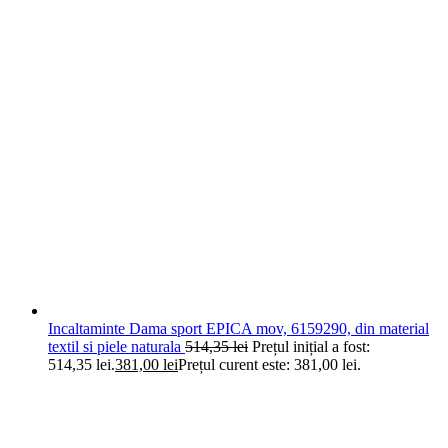
Incaltaminte Dama sport EPICA mov, 6159290, din material
textil si piele naturala
514,35
lei
Prețul inițial a fost:
514,35 lei.
381,00
lei
Prețul curent este: 381,00 lei.