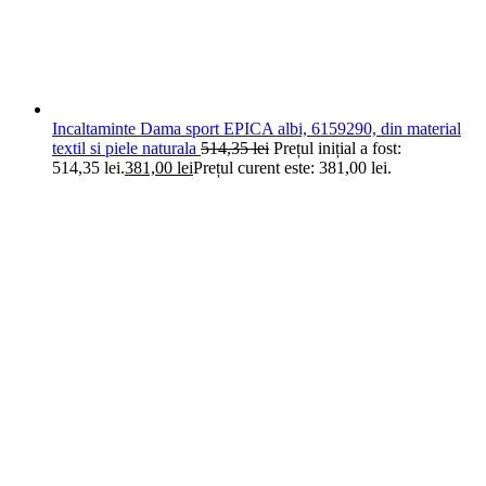
Incaltaminte Dama sport EPICA albi, 6159290, din material
textil si piele naturala
514,35
lei
Prețul inițial a fost:
514,35 lei.
381,00
lei
Prețul curent este: 381,00 lei.