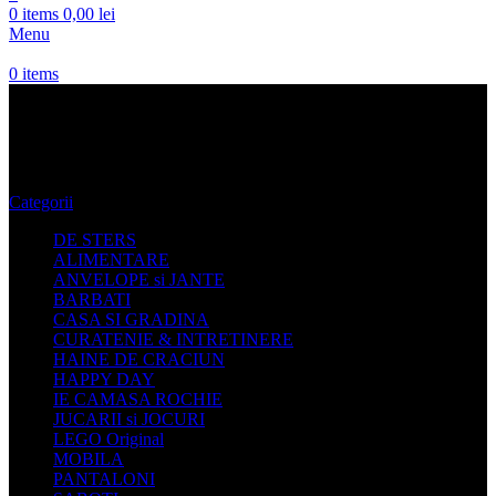
0
items
0,00
lei
Menu
0
items
Geanta cu Flori
Categorii
DE STERS
ALIMENTARE
ANVELOPE si JANTE
BARBATI
CASA SI GRADINA
CURATENIE & INTRETINERE
HAINE DE CRACIUN
HAPPY DAY
IE CAMASA ROCHIE
JUCARII si JOCURI
LEGO Original
MOBILA
PANTALONI