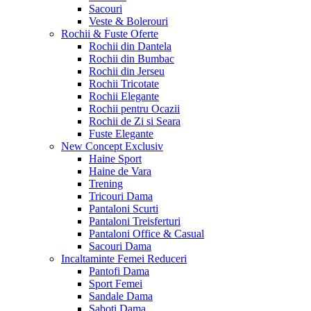
Sacouri
Veste & Bolerouri
Rochii & Fuste
Oferte
Rochii din Dantela
Rochii din Bumbac
Rochii din Jerseu
Rochii Tricotate
Rochii Elegante
Rochii pentru Ocazii
Rochii de Zi si Seara
Fuste Elegante
New Concept
Exclusiv
Haine Sport
Haine de Vara
Trening
Tricouri Dama
Pantaloni Scurti
Pantaloni Treisferturi
Pantaloni Office & Casual
Sacouri Dama
Incaltaminte Femei
Reduceri
Pantofi Dama
Sport Femei
Sandale Dama
Saboti Dama