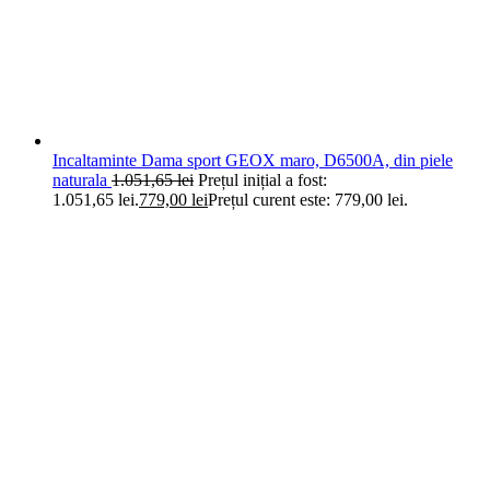
Incaltaminte Dama sport GEOX maro, D6500A, din piele
naturala
1.051,65
lei
Prețul inițial a fost:
1.051,65 lei.
779,00
lei
Prețul curent este: 779,00 lei.