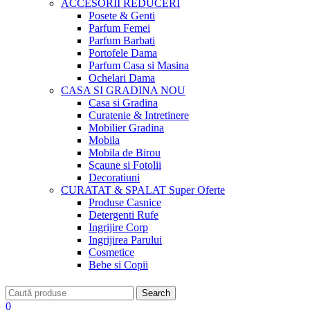
ACCESORII
REDUCERI
Posete & Genti
Parfum Femei
Parfum Barbati
Portofele Dama
Parfum Casa si Masina
Ochelari Dama
CASA SI GRADINA
NOU
Casa si Gradina
Curatenie & Intretinere
Mobilier Gradina
Mobila
Mobila de Birou
Scaune si Fotolii
Decoratiuni
CURATAT & SPALAT
Super Oferte
Produse Casnice
Detergenti Rufe
Ingrijire Corp
Ingrijirea Parului
Cosmetice
Bebe si Copii
Search
0