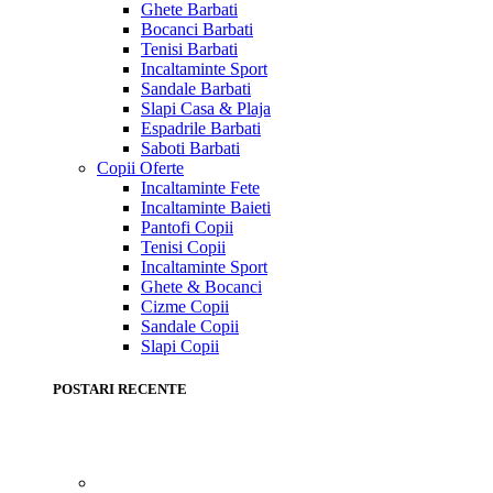
Ghete Barbati
Bocanci Barbati
Tenisi Barbati
Incaltaminte Sport
Sandale Barbati
Slapi Casa & Plaja
Espadrile Barbati
Saboti Barbati
Copii
Oferte
Incaltaminte Fete
Incaltaminte Baieti
Pantofi Copii
Tenisi Copii
Incaltaminte Sport
Ghete & Bocanci
Cizme Copii
Sandale Copii
Slapi Copii
POSTARI RECENTE